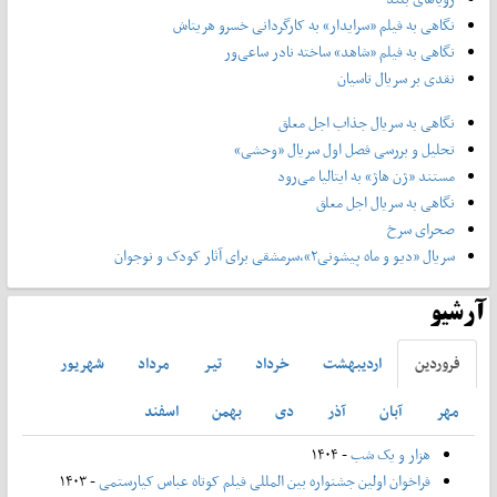
نگاهی به فیلم «سرایدار» به کارگردانی خسرو هریتاش
نگاهی به فیلم «شاهد» ساخته نادر ساعی‌ور
نقدی بر سریال تاسیان
نگاهی به سریال جذاب اجل معلق
تحلیل و بررسی فصل اول سریال «وحشی»
مستند «ژن هاژ» به ایتالیا می‌رود
نگاهی به سریال اجل معلق
صحرای سرخ
سریال «دیو و ماه پیشونی۲»،سرمشقی برای آثار کودک و نوجوان
آرشیو
فروردين
ارديبهشت
خرداد
تير
مرداد
شهريور
مهر
آبان
آذر
دی
بهمن
اسفند
هزار و یک شب
- ۱۴۰۴
فراخوان اولین جشنواره بین المللی فیلم کوتاه عباس کیارستمی
- ۱۴۰۳