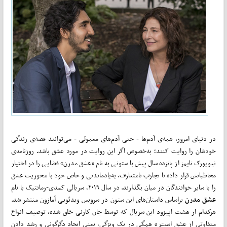
در دنیای امروز، همه‌ی آدم‌ها - حتی آدم‌های معمولی - می‌توانند قصه‌ی زندگی
خودشان را روایت کنند؛ به‌خصوص اگر این روایت در مورد عشق باشد. روزنامه‌ی
نیویورک تایمز از پانزده سال پیش با ستونی به نام «عشق مدرن» فضایی را در اختیار
مخاطبانش قرار داده تا تجارب نامتعارف، به‌یادماندنی و خاص خود با محوریت عشق
را با سایر خوانندگان در میان بگذارند. در سال ۲۰۱۹، سریالی کمدی-رمانتیک با نام
عشق مدرن
براساس داستان‌های این ستون در سرویس ویدئویی آمازون منتشر شد.
هرکدام از هشت اپیزود این سریال که توسط جان کارنی خلق شده، توصیف انواع
متفاوتی از عشق است ީه همگی در یک ویژگی، یعنی ایجاد دگرگونی و رشد دادن