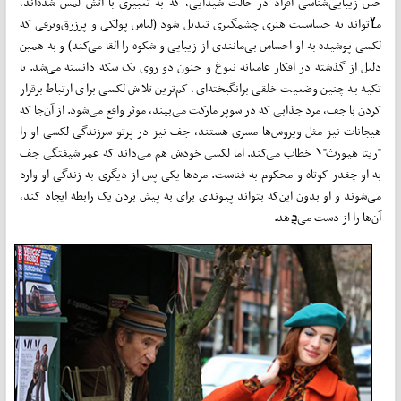
حس زیبایی‌شناسی افراد در حالت شیدایی، که به تعبیری با آتش لمس شده‌اند،
مߌ‌تواند به حساسیت هنری چشمگیری تبدیل شود (لباس پولکی و پرزرق‌وبرقی که
لکسی پوشیده به او احساس بی‌مانندی از زیبایی و شکوه را القا می‌کند) و به همین
دلیل از گذشته در افکار عامیانه نبوغ و جنون دو روی یک سکه دانسته می‌شد. با
تکیه به چنین وضعیت خلقی برانگیخته‌ای، کم‌ترین تلاش لکسی برای ارتباط برقرار
کردن با جف، مرد جذابی که در سوپر مارکت می‌بیند، موثر واقع می‌شود. از آن‌جا که
هیجانات نیز مثل ویروس‌ها مسری هستند، جف نیز در پرتو سرزندگی لکسی او را
"ریتا هیورث"܌ خطاب می‌کند. اما لکسی خودش هم می‌داند که عمر شیفتگی جف
به او چقدر کوتاه و محکوم به فناست. مردها یکی پس از دیگری به زندگی او وارد
می‌شوند و او بدون این‌که بتواند پیوندی برای به پیش بردن یک رابطه ایجاد کند،
آن‌ها را از دست می‌ܯهد.