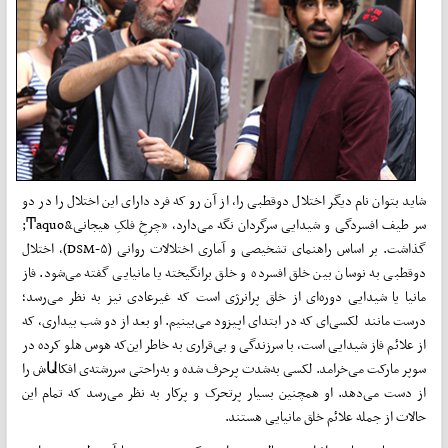
شاید بتوان نام دیگر اختلال دوقطبی را، از آن رو که فرد دارای این اختلال را در دو
سر طیف افسردگی و شیدایی سرگردان نگه می‌دارد، «چرخِ‌ فلکِ هیجانی&Ͳaquo;
گذاشت. بر اساس راهنمای تشخیصی و آماری اختلالات روانی (DSM-۵)، اختلال
دوقطبی به نوسان بین خلق افسرده و خلق برانگیخته یا مانیایی گفته می‌شود. فاز
مانیا یا شیدایی دوره‌ای از خلق پر‌انرژی است که غیرعادی نیز به نظر می‌رسد؛
درست مانند لکسی‌ای که در ابتدای اپیزود می‌بینیم. او بعد از دو شب بیداری، که
از علائم فاز شیدایی است، با سرزندگی و بی‌قراری به خاطر این‌که هوس هلو کرده در
سوپر مارکت می‌خرامد. لکسی به‌شدت پرحرف شده و به‌راحتی سررشته‌ی افکاԱش را
از دست می‌دهد. او همچنین بسیار پرتحرک و پرکار به نظر می‌رسد که تمام این
حالات از جمله علائم خلق مانیایی هستند.