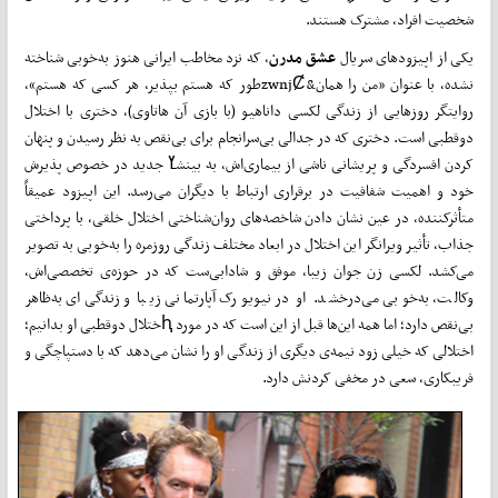
شخصیت افراد، مشترک هستند.
یکی از اپیزودهای سریال
عشق مدرن
، که نزد مخاطب ایرانی هنوز به‌خوبی شناخته
نشده، با عنوان «من را همان&zwnjȻطور که هستم بپذیر، هر کسی که هستم»،
روایتگر روزهایی از زندگی لکسی داناهیو (با بازی آن هاتاوی)، دختری با اختلال
دوقطبی است. دختری که در جدالی بی‌سرانجام برای بی‌نقص به نظر رسیدن و پنهان
کردن افسردگی و پریشانی ناشی از بیماری‌اش، به بینشߌ جدید در خصوص پذیرش
خود و اهمیت شفافیت در برقراری ارتباط با دیگران می‌رسد. این اپیزود عمیقاً
متأثرکننده، در عین نشان دادن شاخصه‌های روان‌شناختی اختلال خلقی، با پرداختی
جذاب، تأثیر ویرانگر این اختلال در ابعاد مختلف زندگی روزمره را به‌خوبی به تصویر
می‌کشد. لکسی زن جوان زیبا، موفق و شادابی‌ست که در حوزه‌ی تخصصی‌اش،
وکالت، به‌خوبی می‌درخشد. او در نیویورک آپارتمانی زیبا و زندگی‌ای به‌ظاهر
بی‌نقص دارد؛ اما همه این‌ها قبل از این است که در مورد ԧختلال دوقطبی او بدانیم؛
اختلالی که خیلی زود نیمه‌ی دیگری از زندگی او را نشان می‌دهد که با دستپاچگی و
فریبکاری، سعی در مخفی کردنش دارد.