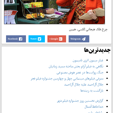
چرخ فلک هیجانی لکسی، همین
Facebook
Tweet
Google+
Telegram
جدیدترین‌ها
غبار میمون اثری نامیمون
نگاهی به فیلم آرام بخش ساخته سعید زمانیان
جنگ روایت‌ها در عصر هوش مصنوعی
معرفی فیلم‌های سینمایی چهل‌ و چهارمین جشنواره فیلم فجر
جلال آل‌احمد علیه جلال آل‌‌احمد
بازگشت به ریشه‌ها
گزارش نخستین روز جشنواره فیلم شهر
خداحافظ آشغال
رؤیاهای بلند