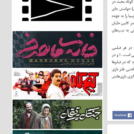
کوتاه مجید در
یقی) حواسش جای
یما را به عهده
ر کابین خلبان
ی به تیپ‌های
 در هر فیلمی
ی است. او در
 که در فیلم‌ها
اشنی طنز بازی
تژی بازی‌هایش
Facebook