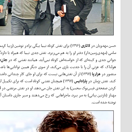
حسن مهدویان در
لاتاری
(۱۳۹۶) برای نقش کوتاه نیما بیگی برادر نوشین (زیبا
سامی (مهدی‌زمین‌دار) دفتر او را به هم می‌ریزد. نقش جدی نیما که همراه با دل
جوانی جدی و کینه‌ای که از خواسته‌اش کوتاه نمی‌آید. همانند نقشی که در
جان‌د
هولناک که عزتی آن را با جدیت بازی می‌کند. از سوی دیگر همین توانایی‌ها باع
منصور در
هزارپا
(۱۳۹۷) از آن نقش‌هایی نیست که برای او جای کار چندانی د
کند. نقش پژمان در
پارادایس
(۱۳۹۷) همچنان نقشی کوتاه است که برای تکمیل
کردن صفحه‌ی فیس‌بوک محسن) به این نقش جان می‌دهد. او در نقش مرتضی در
آ
مهناز (نازنین بیاتی) به سر ببرد. ماجراهایی که رخ می‌دهند و سیر جاری داستان آ
نوشته شده است.