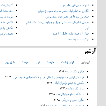
غبار میمون اثری نامیمون
گزارش نخست
نگاهی به فیلم آرام بخش ساخته سعید زمانیان
خداحافظ آش
جنگ روایت‌ها در عصر هوش مصنوعی
رؤیاهای بلن
معرفی فیلم‌های سینمایی چهل‌ و چهارمین جشنواره فیلم
نگاهی به فی
فجر
نگاهی به فی
جلال آل‌احمد علیه جلال آل‌‌احمد
نقدی بر سری
بازگشت به ریشه‌ها
آرشیو
فروردين
ارديبهشت
خرداد
تير
مرداد
شهريور
هزار و یک شب
- ۱۴۰۴
فراخوان اولین جشنواره بین المللی فیلم کوتاه عباس کیارستمی
- ۱۴۰۳
نگاهی به فیلم برادران لیلا
- ۱۴۰۲
سایۀ یک شوک
- ۱۳۹۹
در شگفت از پهلوانی‌ها
- ۱۳۹۸
تقابل نقش و بازیگر
- ۱۳۹۸
ضربه فنی شدن تختی روی پرده
- ۱۳۹۸