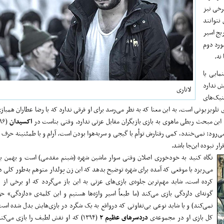
رخی نیز
نتوانند
یج اسیر
ورد دوم
نه.
مایی یا
ش ندارد
لاتاری
نیک‌های
تلویزیونی است. به این معنا که به نظر می‌رسد برای او فرقی ندارد که با رضا عطاران همباز
این مبحث ربطی ماهوی به بازی بازیگران مقابل عزتی ندارد. وقتی بناست در
اکسیدان
رود: نمی‌خندد، کمی رفتارش توأم با گیجی و سربه‌هوا بودن است. آرام و با طمئنینه حرف 
ر نبوده این‌جا باشد.
نگاه کنید به خودخوری اصلان وقتی سوار ماشین شهره (شبنم مقدمی) است و بهمن یکر
می‌ریزد یا موقعی که آمده برای شهره توضیح بدهد که این زن پولدار متوهم به‌طور کلی در
کرده است. شاید مهم‌ترین جلوه‌ی بازی‌های عزتی به این باز می‌گردد که او برخی از ن
گونه‌ای دلزدگی بازی می‌کند (ما طبعاً اسیر واژه‌ها هستیم و این کلمه‌ی «دلزدگی» ح
نمی‌کند) و یا شاید نوعی بی‌تفاوتی که درواقع به یک شگرد در بازی‌هایش بدل شده است.
کل بازی او در مجموعه‌ی
دردسر‌های عظیم ۲
(۱۳۹۴) که او نقش لطیف را بازی می‌ک