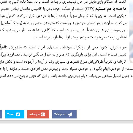
گفت که هنگام بازی‌هایش در حال تیپ‌سازی و بداهه است یا نه. مثلاً نگاه کنیم به نقش 
ما همه با هم هستیم
(۱۳۹۷) است. او هنگام حرف زدن با کاپیتان شادمان (مانی حق
دیگری است. شعری را که کاپیتان سهواً خوانده بارها با خودش تکرار می‌کند. کنترل هواپ
می‌گیرد اما آن‌قدر در دنیای خودش غرق است که متوجه‌ی حضور راضیه (ویشکا آسایش) د
نمی‌شود. بازی عزتی دقیقاً به این صورت است که گاهی بداهه به نظر می‌رسد و گاه
آشنایی نزدیک می‌شود که خودش پیش از این‌ها بازی کرده است.
جواد عزتی اکنون یکی از بازیگران سرشناس سینمای ایران است که حضورش ظاهراً
تعیین‌کننده است. این برای بازیگری که هنوز به چهل سالگی نرسیده دستاورد بزرگ
کارنامه‌ی تقریباً طولانی‌اش سراغ نقش‌های بسیاری رفته و آن‌ها را آزموده است و تلاش دارد
ت- از خودش الهام بگیرد، با خودش همراه باشد و بیش‌تر نقش افرادی خسته و دلزده را با چ
ه چنین فرمول موفقی می‌تواند دوام بیش‌تری داشته باشد یا این که عزتی ترجیح می‌دهد استرا
Tweet
Google+
Telegram