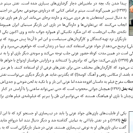
پیدا شدن یک بچه در ماشین‌اش دچار گرفتاری‌های بسیاری شده است. نقش میثم د
(۱۳۹۴) نیز همین‌گونه است. میثم بر اساس کتابی که درباره‌ی‌ موضوعی بحرانی در اجت
به دنبال تبیین ایده‌هایش به هر دری می‌زند و دلزده برجای می‌ماند. این بار هم بازی عز
ایجاب می‌کنند که بی‌تفاوتی‌ها و دلزدگی‌ها در بازی این بازیگر سینمای ایران همپوشا
نکته‌ی جالب این‌جاست که این شگرد تکنیکی او همواره جواب داده و وی اکنون یکی از
بازیگران نزد تهیه‌کنند‌گان و کارگردان‌های سینماست و این امر تا آن‌جا پیش می‌رود که 
 کرمعلی) ترجیح می‌دهد از جواد عزتی استفاده کند. نیما در زندان است که خواهرش می‌میرد و او 
زدگی است در همین مدت کوتاه حضور عزتی جلب توجه می‌کند و سویه‌ی دیگر بازی او را به نم
ار
(۱۳۹۷) بازی می‌کند: جوانی که برادرش را کشته‌اند و درازایش خواستار ازدواج با خواهر 
ث می‌شود که کارگردان‌های مختلف حتی برای نقش‌های فرعی از او استفاده کنند. با هر متر
اشته باشد. از سکانس رقص و آهنگ کوسه(!) که بگذریم، شاید هر بازیگر دیگری می‌توانست نقش
 لحظات مفرح فیلم به داستان افزوده شده اما عزتی این بار و با تکیه به لحن شوخی و جدی‌اش
ینه بغل
(۱۳۹۶) همچنان جوانی محجوب است که حتی نمی‌تواند ساعتی را با آرامش در کنار
ن‌چنان با بازی او هماهنگ هستند که می‌توانیم این ظن را ببریم که فیلم‌نامه‌ی فیلم هادی ب
یکی از قابلیت‌های بازی‌های جواد عزتی را باید در تیپ‌سازی او جستجو کرد که تا این 
تلخ
(۱۳۸۹) و در نقش بابا اتی به نمایش گذاشته شد و دیگر دنبال نشد اما درواقع شاید
گفت بنای بازی‌های او به نوعی تیپ‌سازی هستند. عزتی در شمار بازیگرانی است که به ر