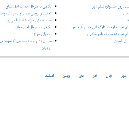
ین روز جشنواره فیلم شهر
نگاهی به سریال جذاب اجل معلق
غال
تحلیل و بررسی فصل اول سریال «وح
د
مستند «ژن هاژ» به ایتالیا می‌رود
لم «سرایدار» به کارگردانی خسرو هریتاش
نگاهی به سریال اجل معلق
لم «شاهد» ساخته نادر ساعی‌ور
صحرای سرخ
ال تاسیان
سریال «دیو و ماه پ
نوجوان
مهر
آبان
آذر
دی
بهمن
اسفند