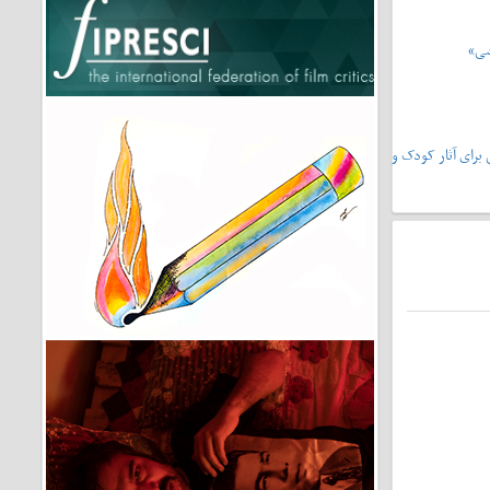
شی»
یشونی۲»،سرمشقی برای آثار کودک و