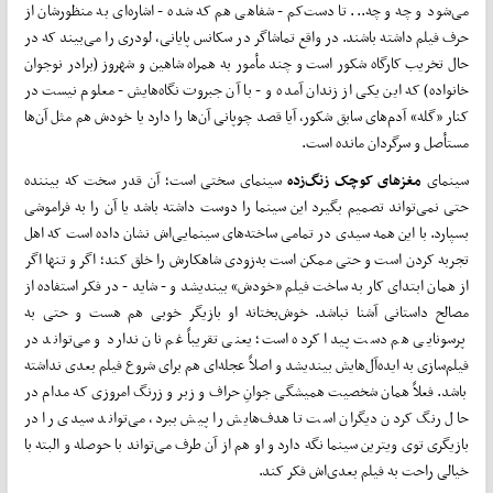
می‌شود و چه و چه... تا دست‌کم - شفاهی هم که شده - اشاره‌ای به منظورشان از
حرف فیلم داشته باشند. در واقع تماشاگر در سکانس پایانی، لودری را می‌بیند که در
حال تخریب کارگاه شکور است و چند مأمور به همراه شاهین و شهروز (برادر نوجوان
خانواده) که این یکی از زندان آمده و - با آن جبروت نگاه‌هایش - معلوم نیست در
کنار «گله» آدم‌های سابق شکور، آیا قصد چوپانی آن‌ها را دارد یا خودش هم مثل آن‌ها
مستأصل و سرگردان مانده است.
سینمای
مغزهای کوچک زنگ‌زده
سینمای سختی است؛ آن قدر سخت که بیننده
حتی نمی‌تواند تصمیم بگیرد این سینما را دوست داشته باشد یا آن را به فراموشی
بسپارد. با این همه سیدی در تمامی ساخته‌های سینمایی‌اش نشان داده است که اهل
تجربه کردن است و حتی ممکن است به‌زودی شاهکارش را خلق کند؛ اگر و تنها اگر
از همان ابتدای کار به ساخت فیلم «خودش» بیندیشد و - شاید - در فکر استفاده از
مصالح داستانی آشنا نباشد. خوش‌بختانه او بازیگر خوبی هم هست و حتی به
پرسونایی هم دست پیدا کرده است؛ یعنی تقریباً غم نان ندارد و می‌تواند در
فیلم‌سازی به ایده‌آل‌هایش بیندیشد و اصلاً عجله‌ای هم برای شروع فیلم بعدی نداشته
باشد. فعلاً همان شخصیت همیشگی جوانِ حراف و زبر و زرنگ امروزی که مدام در
حال رنگ کردن دیگران است تا هدف‌هایش را پیش ببرد، می‌تواند سیدی را در
بازیگری توی ویترین سینما نگه دارد و او هم از آن طرف می‌تواند با حوصله و البته با
خیالی راحت به فیلم بعدی‌اش فکر کند.