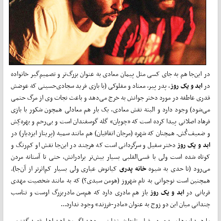
در این‌جا هم به جای کسی مثل پیمان معادی به عنوان بزرگ‌تر و تصمیم‌گیر خانواده
در
ابد و یک روز
، پدر پیر، معتاد و مفلوکی (با بازی فرید سجادی‌حسینی که عوضش
قدری عاطفه در مورد دختر جوانش به خرج می‌دهد و باعث نجات وی از مرگ حتمی
می‌شود) وجود دارد و البته نقش معادی، یک بار هم معادلی همچون شکور با بازی
فرهاد اصلانی پیدا کرده است که «چوپان» گله گوسفندان است و بی‌رحم و بهره‌کِش
و ضعیف‌کُش. همچنان که شهره (مرجان اتفاقیان) هم مانند سمیه (پریناز ایزدیار) در
ابد و یک روز
دختر سفیل و سرگردانی است که هرچند در این‌جا نقش او کم‌رنگ و
کوتاه شده است ولی با قسی‌القلبی بسیار بیش‌تر برادرانش، حتی تا آستانه مردن
می‌رود (تا حدی به شیوه
خانه پدری
کیانوش عیاری ولی بسیار کم‌اثرتر از آن‌جا).
همچنین است نوجوانی به نام شهروز (هومن سیدی؟) که به مانند شخصیت مهدی
قربانی در
ابد و یک روز
باز هم مادری دارد که هم‌سن مادربزرگ اوست و تناسب
چندانی میان این دو زوج به عنوان «مادر-فرزند» وجود ندارد...
با همه این‌ها سیدی در فیلم تازه‌اش نشان می‌دهد اگر بخواهد اهل قصه گفتن و