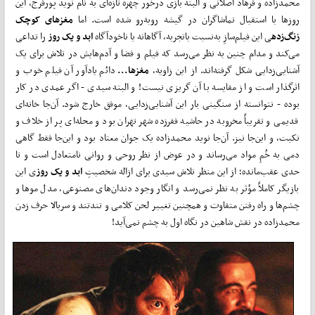
محمدزاده و فرهاد اصلانی و البته بازی درخور چهره تازه‌ای به نام نوید پورفرج، این
روزها با استقبال تماشاگران در گیشه روبه‌رو شده است. اما
مغزهای کوچک
زنگ‌زده
ی این فیلم‌سازِ به‌نسبت باتجربه، آگاهانه یا ناخودآگاه
ابد و یک روز
را تداعی
می‌کند و مدام چنین به نظر می‌رسد که فیلم و فضا و آدم‌هایش در تلاش برای یک
آشنایی‌زدایی شکل گرفته‌اند. از این زاویه،
مغزها...
دائم یادآور آن فیلم خوب و
اثرگذار است و از مقایسه با آن گریزی نیست! و البته سیدی - اگر عمدی در کار
بوده - نتوانسته از سنگینی بار این آشنایی‌زدایی، موفق خارج شود. آن‌جا خانه‌ای
قدیمی و تقریباً مخروبه در حاشیه فقرزده شهر تهران بود و محله‌ای پر از خلاف و
نکبت، و این‌جا نیز. آن‌جا نوید محمدزاده یک جوان معتاد بود و این‌جا فقط گاهی
دمی به خُمِ مواد می‌رساند و در عوض از نظر روحی و روانی نامتعادل است و تا
حدی عقب‌مانده؛ از این منظر تلاش سیدی برای ازاله شخصیتِ
ابد و یک روز
ی این
بازیگر کاملاً مؤثر به نظر نمی‌رسد و انگار وجود دندان‌های مصنوعی، مدل موها و
چشم‌ها و راه رفتن متفاوت و همچنین تغییر لحن کلامی و تندتند و سربالا حرف زدن
محمدزاده در نقش شاهین در نگاه اول به چشم نمی‌آید!