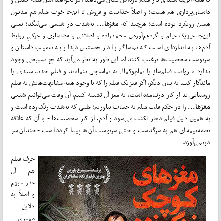
داستان‌پردازی هم هست؛ و اصلاً جذابیت و فروش تا این‌جا خوب فیلم هم مدیون
همین رویکرد بوده است؛ هرچند که
مغزها...
به‌شدت در شیمی می‌لنگد؛ یعنی
این‌جا فیزیک فیلم و گردهم‌آوردن محمدزاده و اصلانی و فضاسازی و چرکیِ روابط
آدم‌ها به اندازه‌ای است که تماشاگر را در نخستین دیدار به تعقیب داستان و
سرنوشت شخصیت‌ها ترغیب کنند اما این طور به نظر می‌آید که نخ تسبیحی وجود
ندارد تا روایت فیلم‌ساز را تمام‌وکمال به تماشاچی بنمایاند و فیلم جدید سیدی را
ماندگار کند. به بیان دیگر، اگر فیزیک فیلم را که با وجود همه مشابهت‌هایش به فیلم
روستایی بد از کار درنیامده است، به مغز آن تشبیه کنیم، آن وقت می‌توانیم شیمی
مغزها...
را در حکم قلب فیلم به حساب بیاوریم؛ قلبی که به‌شدت زنگ زده است و
به همین دلیل فیلم دچار لکنت می‌شود و آدم، از کارِ شخصیت‌ها - با آن که علاقه
نصفه‌نیمه‌ای هم به سرگذشت و حتی سرنوشت آن‌ها پیدا کرده است - چندان سر
درنمی‌آورَد.
حرف فیلم
هم آن
قدر مبهم
و اصلاً به
دلایل
ممیزی