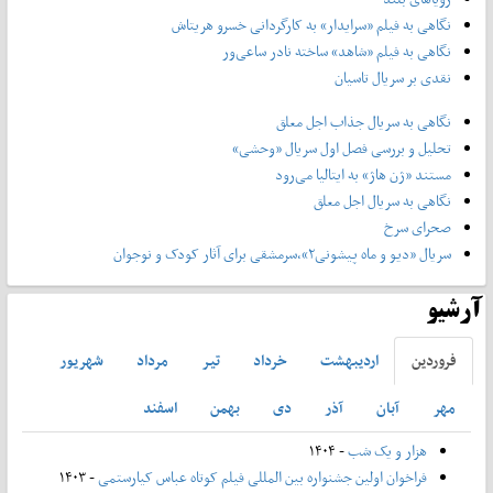
نگاهی به فیلم «سرایدار» به کارگردانی خسرو هریتاش
نگاهی به فیلم «شاهد» ساخته نادر ساعی‌ور
نقدی بر سریال تاسیان
نگاهی به سریال جذاب اجل معلق
تحلیل و بررسی فصل اول سریال «وحشی»
مستند «ژن هاژ» به ایتالیا می‌رود
نگاهی به سریال اجل معلق
صحرای سرخ
سریال «دیو و ماه پیشونی۲»،سرمشقی برای آثار کودک و نوجوان
آرشیو
فروردين
ارديبهشت
خرداد
تير
مرداد
شهريور
مهر
آبان
آذر
دی
بهمن
اسفند
هزار و یک شب
- ۱۴۰۴
فراخوان اولین جشنواره بین المللی فیلم کوتاه عباس کیارستمی
- ۱۴۰۳