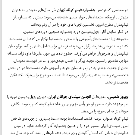
در مقیاسی گسترده‌تر،
جشنواره فیلم کوتاه تهران
طی سال‌های متمادی به عنوان
مهم‌ترین آوردگاه استعدادهای جوان سینما شناخته می‌شود؛ بستری که بسیاری از
فیلم‌سازان مطرح امروز، نخستین تجربه‌های خود را در آن رقم زده‌اند.
در کنار نمایش آثار، چهل‌ودومین دوره جشنواره همچون دوره‌های پیشین،
مجموعه‌ای از نشست‌های آموزشی را با محوریت سینما برگزار می‌کند. این نشست‌ها
که در مدت‌زمانی فشرده برگزار می‌شوند، فرصتی برای تبادل دانش و گفت‌وگو میان
فیلم‌سازان و هنرجویان فراهم می‌آورند. حضور نام‌هایی چون علیرضا داودنژاد، مستانه
مهاجر، شادمهر راستین، مجید برزگر و احسان عبدی‌پور و ... در فهرست مدرسان،
نشان از جدیت جشنواره در پیوند میان تجربه و آموزش دارد. نشست‌ها در دو بخش
«تخصصی» و «بینارشته‌ای» برگزار می‌شوند تا انتخاب موضوع برای شرکت‌کنندگان
هدفمندتر باشد.
بهروز شعیبی
، مدیرعامل
انجمن سینمای جوانان ایران
، دبیری چهل‌ودومین دوره را
نیز برعهده دارد. حضور او در رأس مهم‌ترین رویداد فیلم کوتاه کشور، نوید نگاهی
حرفه‌ای‌تر به این حوزه را می‌دهد.
فیلم کوتاه همواره عرصه کشف استعدادها بوده است؛ بسیاری از چهره‌های شاخص
امروز سینمای ایران، مسیر خود را از همین جشنواره آغاز کرده‌اند. شاید در میان
فیلم‌سازان جوانی که امسال آثارشان روی پرده رفته، نام‌هایی باشد که چند سال بعد