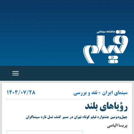
Toggle
navigation
سینمای ایران » نقد و بررسی
۱۴۰۴/۰۷/۲۸
رؤیاهای بلند
چهل‌ودومین جشنواره فیلم کوتاه تهران در مسیر کشف نسل تازه سینماگران
پریسا الیاسی