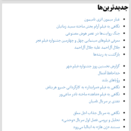
جدیدترین‌ها
غبار میمون اثری نامیمون
نگاهی به فیلم آرام بخش ساخته سعید زمانیان
جنگ روایت‌ها در عصر هوش مصنوعی
معرفی فیلم‌های سینمایی چهل‌ و چهارمین جشنواره فیلم فجر
جلال آل‌احمد علیه جلال آل‌‌احمد
بازگشت به ریشه‌ها
گزارش نخستین روز جشنواره فیلم شهر
خداحافظ آشغال
رؤیاهای بلند
نگاهی به فیلم «سرایدار» به کارگردانی خسرو هریتاش
نگاهی به فیلم «شاهد» ساخته نادر ساعی‌ور
نقدی بر سریال تاسیان
نگاهی به سریال جذاب اجل معلق
تحلیل و بررسی فصل اول سریال «وحشی»
مستند «ژن هاژ» به ایتالیا می‌رود