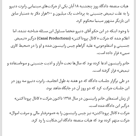
‌ هیات منصفه دادگاه روز پنجشنبه ۱۸ آبان یکی از شرکت‌های سینمایی رابرت دنیرو
را به علت تبعیض جنسیتی به پرداخت یک میلیون و ۲۰۰هزار دلار به دستیار سابق
این بازیگر مشهور سینما محکوم کرد.
با وجود اینکه در این حکم آقای دنیرو شخصا مسئول این مسئله شناخته نشده، اما
اعلام شده که شرکت «کانال پروداکشن» (Canal Productions) درگیر «تبعیض
جنسیتی و انتقام‌جویی» علیه گراهام چیس رابینسون شده و او را در «محیط کاری
سمی» قرار داده است.
خانم رابینسون ادعا کرده بود که سال‌ها تحت «آزار و اذیت جنسیتی و سوءاستفاده و
تبعیض» قرار گرفته است.
در طی برگزار جلسات دادگاه که دو هفته به طول انجامید، رابرت دنیرو سه روز در
این جلسات شرکت کرد که دو روز آن در جایگاه شاهد بود.
از زمان استعفای خانم رابینسون در سال ۱۳۹۸ تاکنون شرکت «کانال پروداکشن»
درگیر این دادگاه شده است.
شرکت «کانال پروداکشن» نیز چیس رابینسون را به «سوء‌رفتار مالی و سرقت اموال»
شرکت متهم کرده بود که هیات منصفه دادگاه این شکایت را رد کرد.