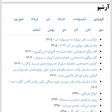
آرشیو
فروردين
ارديبهشت
خرداد
تير
مرداد
شهريور
مهر
آبان
آذر
دی
بهمن
اسفند
بازگشت جان تراولتا به جشنواره کن
- ۱۴۰۵
داستان‌های موازی در کن ۲۰۲۶
- ۱۴۰۵
گفت‌وگو اختصاصی مجله فیلم با «کازوئو ایشی‌گورو»
- ۱۴۰۴
گفت‌وگوی اختصاصی ماهنامه فیلم با ژولیت بینوش
- ۱۴۰۴
گزارش اختصاصی ماهنامه فیلم از جشنواره فیلم مستند زاگرب
- ۱۴۰۳
حامد سلیمان زاده، منتقد ماهنامه فیلم، داور دوازدهمین جشنواره بین
المللی فیلم کودکان لاکنوی هند
- ۱۴۰۲
حامد سلیمان زاده برای دومین دوره متوالی داور مراسم گلدن گلوب شد
-
۱۴۰۲
انواع بازیگری
- ۱۳۹۹
رونق دوباره‌ی درایوین سینماها
- ۱۳۹۹
خوشم می‌آید، خوشم نمی‌آید
- ۱۳۹۸
روزگار دوزخی آقای آلن
- ۱۳۹۸