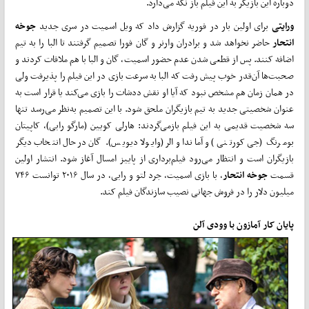
دوباره این بازیگر به این فیلم باز نگه می‌دارد.
ورایتی
برای اولین بار در فوریه گزارش داد که ویل اسمیت در سری جدید
جوخه
انتحار
حاضر نخواهد شد و برادران وارنر و گان فورا تصمیم گرفتند تا البا را به تیم
اضافه کنند. پس از قطعی شدن عدم حضور اسمیت، گان و البا با هم ملاقات کردند و
صحبت‌ها آن‌قدر خوب پیش رفت که البا به سرعت بازی در این فیلم را پذیرفت ولی
در همان زمان هم مشخص نبود که آیا او نقش ددشات را بازی می‌کند یا قرار است به
عنوان شخصیتی جدید به تیم بازیگران ملحق شود. با این تصمیم به‌نظر می‌رسد تنها
سه شخصیت قدیمی به این فیلم بازمی‌گردند: هارلی کویین (مارگو رابی)، کاپیتان
بومرنگ (جی کورتنی) و آماندا والر (وایولا دیویس). گان درحال انتخاب دیگر
بازیگران است و انتظار می‌رود فیلم‌برداری از پاییز امسال آغاز شود. انتشار اولین
قسمت
جوخه انتحار
، با بازی اسمیت، جرد لتو و رابی، در سال ۲۰۱۶ توانست ۷۴۶
میلیون دلار را در فروش جهانی نصیب سازندگان فیلم کند.
پایان کار آمازون با وودی آلن