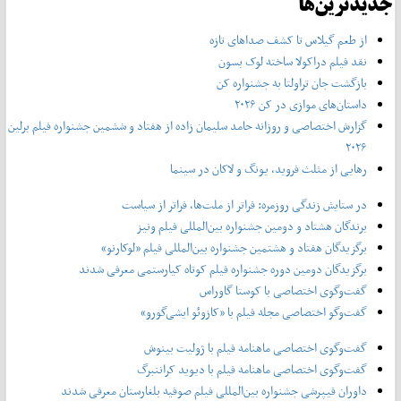
جدیدترین‌ها
از طعم گیلاس تا کشف صداهای تازه
نقد فیلم دراکولا ساخته لوک بسون
بازگشت جان تراولتا به جشنواره کن
داستان‌های موازی در کن ۲۰۲۶
گزارش اختصاصی و روزانه حامد سلیمان زاده از هفتاد و‌ ششمین جشنواره فیلم برلین
۲۰۲۶
رهایی از مثلث فروید، یونگ و لاکان در سینما
در ستایش زندگی روزمره: فراتر از ملت‌ها، فراتر از سیاست
برندگان هشتاد و دومین جشنواره بین‌المللی فیلم ونیز
برگزیدگان هفتاد و هشتمین جشنواره بین‌المللی فیلم «لوکارنو»
برگزیدگان دومین دوره جشنواره فیلم کوتاه کیارستمی معرفی شدند
گفت‌وگوی اختصاصی با کوستا گاوراس
گفت‌وگو اختصاصی مجله فیلم با «کازوئو ایشی‌گورو»
گفت‌وگوی اختصاصی ماهنامه فیلم با ژولیت بینوش
گفت‌وگوی اختصاصی ماهنامه فیلم با دیوید کراننبرگ
داوران فیپرشی جشنواره بین‌المللی فیلم صوفیه بلغارستان معرفی شدند