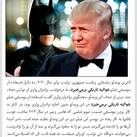
آخرین ویدئو تبلیغاتی ریاست جمهوری ترامپ برای سال ۲۰۲۰، به دلیل استفاده از
موسیقی فیلم
شوالیه تاریکی برمی‌خیزد،
به درخواست برادران وارنر از توئیتر حذف
شد. پیش از حذف این ویدئو، سخنگوی برادران وارنر گفت: استفاده از موسیقی فیلم
شوالیه تاریکی برمی‌خیزد
در این ویدئو بدون اجازه برادران وارنر بود. در کنار به
کار بردن موسیقیِ قسمتِ سومِ فیلمی که هانس زیمر در سال ۲۰۱۲ ساخت، فونت
(قلم) به کار رفته در پوستر این فیلم نیز در این ویدئو تقلید شده است. «در ابتدا
آن‌ها تو را نادیده می‌گیرند. سپس تو را به سخره می‌گیرند و بعد از آن تو را نژادپرست
می‌خوانند. دونالد جی ترامپ. او رای شماست. به همه ثابت کن که اشتباه می‌کنند.