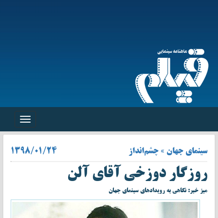
Toggle
navigation
سینمای جهان » چشم‌انداز
۱۳۹۸/۰۱/۲۴
روزگار دوزخی آقای آلن
میز خبر: نگاهی به رویدادهای سینمای جهان