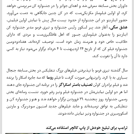
داوران بخش مسابقه معرفی شد و اهدای جوایز را در جشنواره کن سرپرستی خواهد
کرد. او اولین فیلم‌ساز مکزیکی‌ست که در کن چنین جایگاهی به دست می‌آورد.
حضور ایناریتو در این جشنواره از حدود بیست سال پیش با نمایش اولین فیلمش،
عشق سگی،
آغاز شد. پیر لسکور رئیس جشنواره و تیری فرمو مدیر جشنواره کن
ایناریتو را به‌عنوان فیلم‌سازی جسور که اهل غافلگیری‌ست و مردی که دارای
خلاقیت خاص خود و هنرمند زمان خود است، توصیف کرده‌اند. هفتادودومین
جشنواره فیلم کن که از تاریخ ۲۴ اردیبهشت تا ۴ خرداد برگزار می‌شود نیاز به کسی
دارد تا آن را تقویت کند.
سال گذشته تیری فرمو با نپذیرفتن فیلم‌های بزرگ نتفلیکس در بخش مسابقه جنجال
بسیاری به پا کرد. رایزنی­هایی صورت گرفت تا فیلم
روما
که سه جایزه اسکار را برنده
شد و فیلم برادران کوئن
تصنیف باستر اسکراگز
را در برنامه این جشنواره جای دهند
اما هر دو اولین نمایش‌شان در جشنواره فیلم ونیز رقم خورد. نشست رسانه‌ای بخش
رسمی جشنواره روز پنجشنبه ۲۹ فروردین برگزار خواهد شد و هنوز جشنواره کن و
نتفلیکس به توافق نرسیده‌اند و شاید فیلم‌های جدید استیون سودربرگ و مارتین
اسکورسیزی در جشنواره ونیز نمایش داده شوند.
ترامپ برای تبلیغ خودش از پاپ کالچر استفاده می‌کند