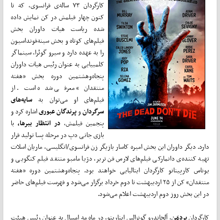
کارگردان ۷۳ ساله‌ی فرانسوی، که تا
کنون چهار فیلمش در کن نمایش داده
شده ریاست هیات داوران بخش
فیلم‌های کوتاه و بخش سینه‌فونداسیون
را به عهده دارد و سیرو گوئرا، سینماگر
کلمبیایی به عنوان رئیس هیات داوران
پنجاه‌و‌هشتمین دوره بخش «هفته
منتقدان» معرفی شده است. از
فیلم‌های او می‌توان به
سایه‌های
سرگردان
و
پرندگان عبوری
اشاره کرد و
پنجمین فیلمش،
در انتظار ببرها،
با
بازی جانی دپ در مرحله پسا تولید قرار
دارد. دیگر داوران این بخش امیره کاسار بازیگر زن فرانسوی/انگلیسی، ماریان اسلات
تهیه کننده‌ی دانمارکی فیلم‌های لارس فن تریر، دژیا مامبو منتقد فیلم کنگویی و
یوناس کارپینانو کارگردان ایتالیایی خواهند بود. پنجاه‌و‌هشتمین دوره «هفته
منتقدان» کن از ۲۵ اردیبهشت تا دوم خرداد برگزار می‌شود و فهرست فیلم‌های حاضر
در این بخش روز دوم اردیبهشت اعلام می‌شود.
کارگردان
بِردمَن
، آلخاندرو گونزالس ایناریتو، در ماه مه امسال به عنوان رئیس هیئت