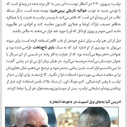
ترامپ: پیروزی ۲۰۲۰ در انتظار توست.» این متن به کار برده شده در ویدئو است که
با فونتی شبیه به فونت
شوالیه تاریکی برمی‌خیزد
نوشته شده است. دیگر مسئله
جالب در این ویدئو این است که تلاش می‌کند تا رسیدن ترامپ به قدرت را با عملکرد
به‌ظاهر ضعیف باراک اوباما و هیلاری کلینتون مقایسه کند و افرادی در هالیوود
مانند ایمی شومر و روزی اودانل که او را مورد نقد قرار می‌دهند به چالش بکشد.
قبل از این هم ترامپ برای تبلیغ خودش از پاپ کالچر استفاده کرده است؛ برای نمونه
می‌توان به پوستری از او اشاره کرد که به سبک
بازی تاج‌و‌تخت
طراحی شده بود و
عنوانش «تحریم‌ها می‌آیند» بود که از عبارت به‌کار رفته در قسمتی از این سریال با
عنوان «زمستان می‌آید» سرچشمه می‌گیرد. در همان زمان اچ بی او در پیامی گفت:
ما نمی‌دانستیم قرار است چنین پیامی منتشر شود و ترجیح می‌دهیم نشان تجاری‌مان
برای مقاصد سیاسی مورد سوء استفاده قرار نگیرد. کاخ سفید برای اولین دیدار
ترامپ با رهبر کره شمالی، کیم جونگ اون، از سبک بلاک باستر استفاده کرد. قبل از
برداشتن ویدئو تبلیغاتی ترامپ، بیش از دومیلیون‌و‌سیصدهزار نفر آن را تماشا کردند.
ادریس البا به‌جای ویل اسمیت در «جوخه انتحار»