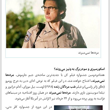
مرده‌ها نمی‌میرند
اسکورسیزی و سودربرگ به ونیز می‌روند؟
هفتاد‌و‌‌دومین جشنواره فیلم کن با جدیدترین ساخته‌ی جیم جارموش،
مرده‌ها
نمی‌میرند،
افتتاح خواهد شد. در این فیلم که به نوعی ادای دین‌ به جرج رومرو
(خالق ژانر زامبی) و فیلم
شب مردگان زنده
(۱۹۶۸)‌ اوست، بیل مورای، آدام درایور و
تیلدا سویینتون بازی دارند.
مرده‌ها نمی‌میرند
در همان روز افتتاحیه در سینماهای
فرانسه به روی پرده می‌رود و از ۲۴ خرداد نیز اکرانش در آمریکا آغاز می‌شود.
در این دوره از جشنواره کلر دنی،