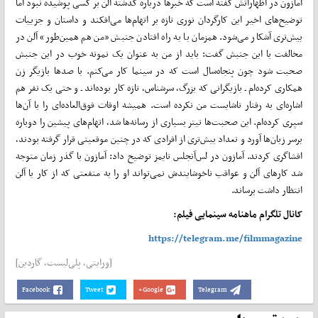
آمازون در اظهاراتش گفته است که خبرها درباره گذشته آلن بر کسی پوشیده نبود اما
توضیح‌های اخیر این کارگردان نوری تازه‌‌ بر اتهام‌ها می‌افکند و داستان و جزییات
بیش‌تری آشکار می‌شود. همزمان با به راه افتادن جنبش «من هم همین‌طور» آلن در
مخالفت با این جنبش گفت: باید از من به عنوان یک نمونه خوب در این جنبش
صحبت شود چون پنجاه‌سال است که در سینما کار می‌کنم. با صدها بازیگر زن
همکاری کرده‌ام ـ بازیگرانی که بزرگ، سرشناس، تازه کار بوده‌اند ـ و حتی یک نفر هم
اشاره‌ای به رفتار ناشایست من نکرده است. همیشه اوقات فوق‌العاده‌ای را با آن‌ها
سپری کرده‌ام. این صحبت‌ها تیتر بسیاری از رسانه‌ها شد، اتهام‌های پیشین را دوباره
برسر زبان‌ها آورد و تعداد بیش‌تری از افرادی که در چنین موقعیتی قرار گرفته بودند،
افشاگری کردند. آمازون در لس‌آنجلس تایمز توضیح داد:‌ آمازون با گذر زمان متوجه
شد کارهای آلن و عواقب ناخوشایندش نمی‌تواند او را به منفعتی که از کار با آلن
انتظار داشت برساند.
کانال تلگرام ماهنامه سینمایی فیلم:
https://telegram.me/filmmagazine
[ورایتی، پلی‌لیست، گاردین]
Facebook
Tweet
Google+
Telegram