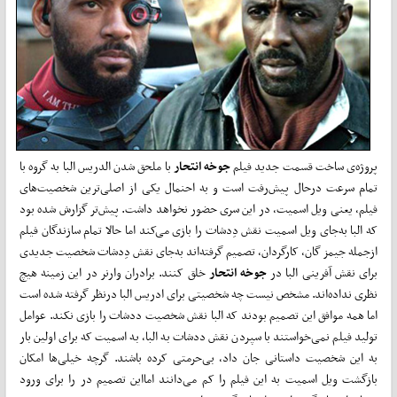
پروژه‌ی ساخت قسمت جدید فیلم
جوخه انتحار
با ملحق شدن الدریس البا به گروه با
تمام سرعت درحال پیش‌رفت است و به احنمال یکی از اصلی‌ترین شخصیت‌های
فیلم، یعنی ویل اسمیت، در این سری حضور نخواهد داشت. پیش‌تر گزارش شده بود
که البا به‌جای ویل اسمیت نقش دِدشات را بازی می‌کند اما حالا تمام سازندگان فیلم
ازجمله جیمز گان، کارگردان، تصمیم گرفته‌اند به‌جای نقش دِدشات شخصیت جدیدی
برای نقش آفرینی البا در
جوخه انتحار
خلق کنند. برادران وارنر در این زمینه هیچ
نظری نداده‌اند. مشخص نیست چه شخصیتی برای ادریس البا درنظر گرفته شده است
اما همه موافق این تصمیم بودند که البا نقش شخصیت ددشات را بازی نکند. عوامل
تولید فیلم نمی‌خواستند با سپردن نقش ددشات به البا، به اسمیت که برای اولین بار
به این شخصیت داستانی جان داد، بی‌حرمتی کرده باشند. گرچه خیلی‌ها امکان
بازگشت ویل اسمیت به این فیلم را کم می‌دانند امااین تصمیم در را برای ورود