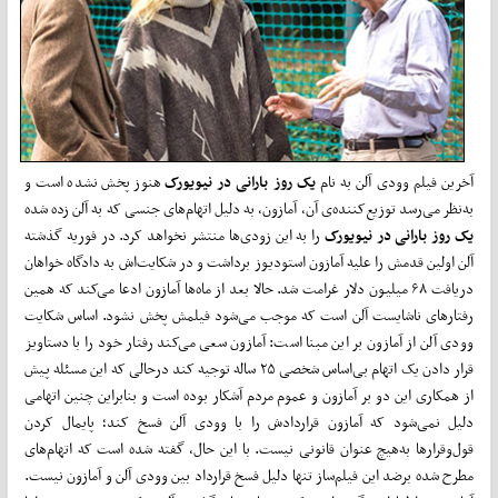
آخرین فیلم وودی آلن به نام
یک روز بارانی در نیویورک
هنوز پخش نشده است و
به‌نظر می‌رسد توزیع‌کننده‌ی آن، آمازون، به دلیل اتهام‌های جنسی که به آلن زده شده
یک روز بارانی در نیویورک
را به این زودی‌ها منتشر نخواهد کرد. در فوریه گذشته
آلن اولین قدمش را علیه آمازون استودیوز برداشت و در شکایت‌اش به دادگاه خواهان
دریافت ۶۸ میلیون دلار غرامت شد. حالا بعد از ماه‌ها آمازون ادعا می‌کند که همین
رفتارهای ناشایست آلن است که موجب می‌شود فیلمش پخش نشود. اساس شکایت
وودی آلن از آمازون بر این مبنا است: آمازون سعی می‌کند رفتار خود را با دستاویز
قرار دادن یک اتهام بی‌اساس شخصی ۲۵ ساله توجیه کند درحالی که این مسئله پیش
از همکاری این دو بر آمازون و عموم مردم آشکار بوده است و بنابراین چنین اتهامی
دلیل نمی‌شود که آمازون قراردادش را با وودی آلن فسخ کند؛ پایمال کردن
قول‌وقرارها به‌هیچ عنوان قانونی نیست. با این حال، گفته شده است که اتهام‌های
مطرح شده برضد این فیلم‌ساز تنها دلیل فسخ قرارداد بین وودی آلن و آمازون نیست.