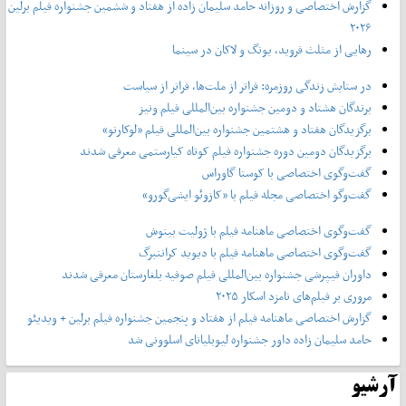
گزارش اختصاصی و روزانه حامد سلیمان زاده از هفتاد و‌ ششمین جشنواره فیلم برلین
۲۰۲۶
رهایی از مثلث فروید، یونگ و لاکان در سینما
در ستایش زندگی روزمره: فراتر از ملت‌ها، فراتر از سیاست
برندگان هشتاد و دومین جشنواره بین‌المللی فیلم ونیز
برگزیدگان هفتاد و هشتمین جشنواره بین‌المللی فیلم «لوکارنو»
برگزیدگان دومین دوره جشنواره فیلم کوتاه کیارستمی معرفی شدند
گفت‌وگوی اختصاصی با کوستا گاوراس
گفت‌وگو اختصاصی مجله فیلم با «کازوئو ایشی‌گورو»
گفت‌وگوی اختصاصی ماهنامه فیلم با ژولیت بینوش
گفت‌وگوی اختصاصی ماهنامه فیلم با دیوید کراننبرگ
داوران فیپرشی جشنواره بین‌المللی فیلم صوفیه بلغارستان معرفی شدند
مروری بر فیلم‌های نامزد اسکار ۲۰۲۵
گزارش اختصاصی ماهنامه فیلم از هفتاد و پنجمین جشنواره فیلم برلین + ویدیئو
حامد سلیمان زاده داور جشنواره لیوبلیانای اسلوونی شد
آرشیو