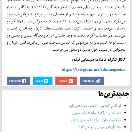
راه رفتن هستند و حتی نمای نقطه‌ی دید در
پرندگان
(۱۹۶۳) از پرندگانی که قرار
است به پمپ بنزین شهر حمله کنند و از نقطه‌‌ای بسیار مرتفع به قربانی‌های خود
می‌نگرند، همه و همه نشان می‌دهند که هیچکاک به درگیر شدن تماشاگر در
داستان، موقعیت‌ها و احساس کردن حس شخصیت‌های آثارش چه اندازه اهمیت
می‌دهد. در حقیقت اگر به دقت به وجه فلسفی این دو دیدگاه عینی و ذهنی در
سینما توجه کنیم متوجه می‌شویم که تمامی مباحث فنی، زیبایی‌شناسی، فرمال و
محتوایی در سینما حول همین دو محور می‌چرخند.
کانال تلگرام ماهنامه سینمایی فیلم:
https://telegram.me/filmmagazine
Facebook
Tweet
Google+
Telegram
جدیدترین‌ها
از طعم گیلاس تا کشف صداهای تازه
نقد فیلم دراکولا ساخته لوک بسون
بازگشت جان تراولتا به جشنواره کن
داستان‌های موازی در کن ۲۰۲۶