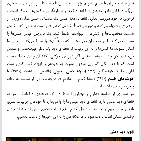
نخواسته‌اند در آن‌ها سهیم بشویم. زاویه دید عینی تا حد امکان از دوربین ایستا یاری
می‌گیرد تا این «اثر پنجره‌ای» را ایجاد کند و بر بازیگران و کنش‌ها متمرکز است و
توجهی به خود دوربین ندارد. نقطه‌ی دید عینی یک فاصله‌ی حسی میان دوربین و
موضوع پیشنهاد می‌کند و دوربین صرفاً نگاه می‌کند و قرار است تا جایی که امکانش
هست، شخصیت‌ها و کنش‌‌‌ها را بیواسطه ضبط کند. یک دوربین عینی کنش‌ها را
تفسیر نمی‌کند یا توضیحشان نمی‌دهد بلکه صرفاً آن‌ها را ضبط می‌کند تا برای ما
آشکار بشوند. ما کنش‌‌ها را به این ترتیب از نقطه‌ی دید یک ناظر غیرشخصی و منفعل
می‌بینیم. در چنین موقعیت‌هایی اگر دوربین حرکتی بکند آن چنان حساب شده
است که تا حد امکان کم‌ترین توجهی نسبت به خودش را ایجاد کند. کافی است
آثاری مانند
جویندگان
(۱۹۵۶)،
چه کسی لیبرتی والانس را کشت
(۱۹۶۲) یا
خوشه‌‌های خشم
(۱۹۴۰) تماشا کنیم تا بدانیم فورد چه معنایی از سینما به مثابه
پنجره در ذهن داشته است.
در بسیاری از فیلم‌‌ها تداوم و برقراری ارتباط در یک صحنه‌ی دراماتیک نیاز به
نقطه‌ی ‌دید عینی دارد. نقطه‌ی دید عینی ما را وا می‌دارد تا خودمان جزییات بصری
نافذ و شاید مهم را به دقت دنبال کنیم. هرچند استفاده‌ی ‌بیش از حد از چنین
ترفندی ممکن است باعث شود تا ما علاقه‌مان را به این چیزها از دست بدهیم.
زاویه دید ذهنی