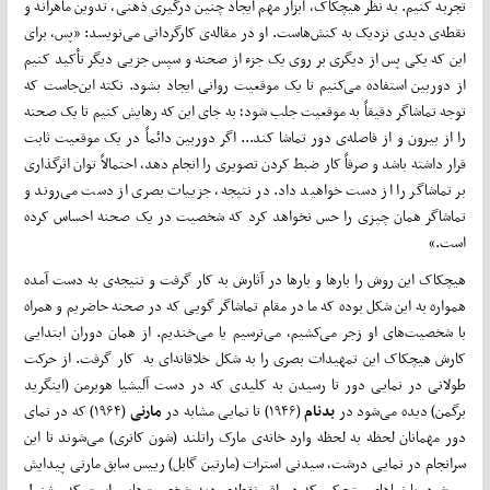
تجربه کنیم. به نظر هیچکاک،‌ ابزار مهم ایجاد چنین درگیری ذهنی، تدوین ماهرانه و
نقطه‌ی دیدی نزدیک به کنش‌هاست. او در مقاله‌ی کارگردانی می‌نویسد: «پس، برای
این که یکی پس از دیگری بر روی یک جزء از صحنه و سپس جزیی دیگر تأکید کنیم
از دوربین استفاده می‌کنیم تا یک موقعیت روانی ایجاد بشود. نکته این‌جاست که
توجه تماشاگر دقیقاً به موقعیت جلب شود؛ به جای این که رهایش کنیم تا یک صحنه
را از بیرون و از فاصله‌ی دور تماشا کند... اگر دوربین دائماً در یک موقعیت ثابت
قرار داشته باشد و صرفاً کار ضبط کردن تصویری را انجام دهد، احتمالاً توان اثرگذاری
بر تماشاگر را از دست خواهید داد. در نتیجه، جزییات بصری از دست می‌روند و
تماشاگر همان چیزی را حس نخواهد کرد که شخصیت در یک صحنه احساس کرده
است.»
هیچکاک این روش را بارها و بارها در آثارش به کار گرفت و نتیجه‌ی به دست آمده
همواره به این شکل بوده که ما در مقام تماشاگر گویی که در صحنه حاضریم و همراه
با شخصیت‌‌‌های او زجر می‌کشیم، می‌ترسیم یا می‌‌خندیم. از همان دوران ابتدایی
کارش هیچکاک این تمهیدات بصری را به شکل خلاقانه‌ای به کار گرفت. از حرکت
طولانی در نمایی دور تا رسیدن به کلیدی که در دست آلیشیا هوبرمن (اینگرید
برگمن) دیده می‌شود در
بدنام
(۱۹۴۶) تا نمایی مشابه در
مارنی
(۱۹۶۴) که در نمای
دور مهمانان لحظه به لحظه وارد خانه‌ی مارک راتلند (شون کانری) می‌شوند تا این
سرانجام در نمایی درشت، سیدنی استرات (مارتین گابل) رییس سابق مارنی پیدایش
می‌شود. یا نماهای متحرکی که درواقع نقطه‌ی دید شخصیت‌هایی است که مشغول