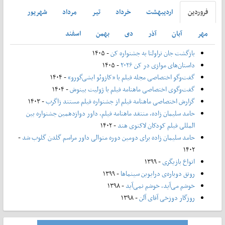
فروردين
ارديبهشت
خرداد
تير
مرداد
شهريور
مهر
آبان
آذر
دی
بهمن
اسفند
بازگشت جان تراولتا به جشنواره کن
- ۱۴۰۵
داستان‌های موازی در کن ۲۰۲۶
- ۱۴۰۵
گفت‌وگو اختصاصی مجله فیلم با «کازوئو ایشی‌گورو»
- ۱۴۰۴
گفت‌وگوی اختصاصی ماهنامه فیلم با ژولیت بینوش
- ۱۴۰۴
گزارش اختصاصی ماهنامه فیلم از جشنواره فیلم مستند زاگرب
- ۱۴۰۳
حامد سلیمان زاده، منتقد ماهنامه فیلم، داور دوازدهمین جشنواره بین
المللی فیلم کودکان لاکنوی هند
- ۱۴۰۲
حامد سلیمان زاده برای دومین دوره متوالی داور مراسم گلدن گلوب شد
-
۱۴۰۲
انواع بازیگری
- ۱۳۹۹
رونق دوباره‌ی درایوین سینماها
- ۱۳۹۹
خوشم می‌آید، خوشم نمی‌آید
- ۱۳۹۸
روزگار دوزخی آقای آلن
- ۱۳۹۸