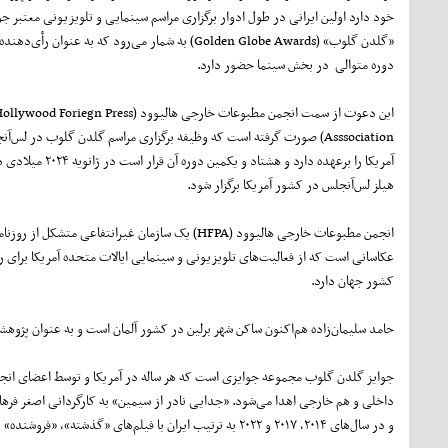
خود دارد اولین ایرانی در طول ادوار برگزاری مراسم سینمایی و تلویزیونی معتبر جو
«گلدن گلوب» (Golden Globe Awards) به شمار می‌رود که به عنوان رأی‌
دوره متوالی در بخش سینما حضور دارد.
این دعوت از سمت انجمن مطبوعات خارجی هالیوود (lywood Foriegn Press
Asssociation) صورت گرفته است که وظیفه برگزاری مراسم گلدن گلوب در لس‌آ
آمریکا را برعهده دارد و هشتاد و یکمین دوره آن
هیلز لس‌آنجلس در کشور آمریکا برگزار شود.
انجمن مطبوعات خارجی هالیوود (HFPA) یک سازمان غیرانتفاعی متشکل از ر
کشور جهان دارد.
حامد سلیمان‌زاده هم‌اکنون ساکن شهر برلین در کشور آلمان است و به عنوان پژوهشگر و مدرس د
جوایز گلدن گلوب مجموعه جوایزی است که هر ساله در آمریکا و توسط اعضای انجم
و در سال‌های ۲۰۱۴، ۲۰۱۷ و ۲۰۲۲ به ترتیب ایران با فیلم‌های «گذشته»، «فروشنده» و «قهرمان» در بخش بهترین فیلم غیر انگلیسی‌زبان حضور داشت و نامزد دریافت جایزه بود.