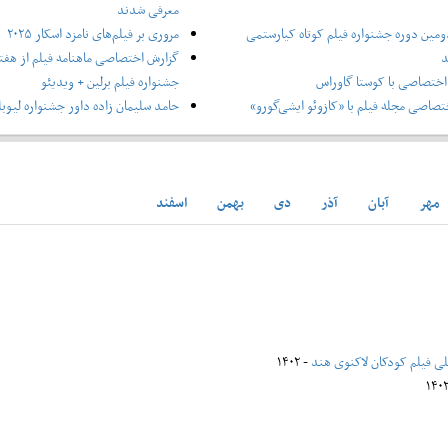
معرفی شدند
ومین دوره جشنواره فیلم کوتاه کیارستمی
مروری بر فیلم‌های نامزد اسکار ۲۰۲۵
د
گزارش اختصاصی ماهنامه فیلم از هفتا
ختصاصی با کوستا گاوراس
جشنواره فیلم برلین + ویدیئو
صاصی مجله فیلم با «کازوئو ایشی‌گورو»
حامد سلیمان زاده داور جشنواره لیوبل
مهر
آبان
آذر
دی
بهمن
اسفند
للی فیلم کودکان لاکنوی هند
- ۱۴۰۲