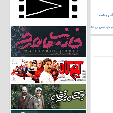
د و پنجمین
یانای اسلوونی شد