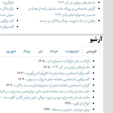
داستان‌های موازی در کن ۲۰۲۶
«لوکارنو»
گزارش اختصاصی و روزانه حامد سلیمان زاده از هفتاد و‌
برگزیدگان د
ششمین جشنواره فیلم برلین ۲۰۲۶
معرفی شدن
رهایی از مثلث فروید، یونگ و لاکان در سینما
گفت‌وگوی ا
گفت‌وگو اخت
آرشیو
فروردين
ارديبهشت
خرداد
تير
مرداد
شهريور
بازگشت جان تراولتا به جشنواره کن
- ۱۴۰۵
داستان‌های موازی در کن ۲۰۲۶
- ۱۴۰۵
گفت‌وگو اختصاصی مجله فیلم با «کازوئو ایشی‌گورو»
- ۱۴۰۴
گفت‌وگوی اختصاصی ماهنامه فیلم با ژولیت بینوش
- ۱۴۰۴
گزارش اختصاصی ماهنامه فیلم از جشنواره فیلم مستند زاگرب
- ۱۴۰۳
حامد سلیمان زاده، منتقد ماهنامه فیلم، داور دوازدهمین جشنواره بین الم
حامد سلیمان زاده برای دومین دوره متوالی داور مراسم گلدن گلوب شد
- ۱۴۰۲
انواع بازیگری
- ۱۳۹۹
رونق دوباره‌ی درایوین سینماها
- ۱۳۹۹