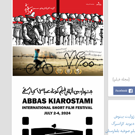
[مجله فیلم]
Facebook
 ژولیت بینوش
دیوید کراننبرگ
لم صوفیه بلغارستان