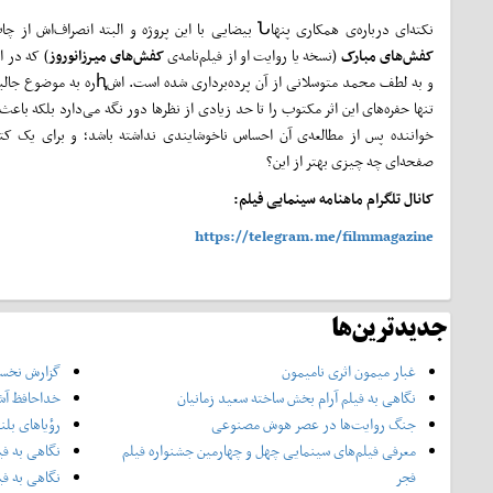
نکته‌ای درباره‌ی همکاری پنهاՆ بیضایی با این پروژه و البته انصراف‌اش از چاپ کتاب
کفش‌های مبارک
(نسخه‌ یا روایت او از فیلم‌نامه‌ی
کفش‌های میرزانوروز
) که در ا
و به لطف محمد متوسلانی از آن پرده‌برداری شده است. اش
تنها حفره‌های این اثر مکتوب را تا حد زیادی از نظرها دور نگه می‌دارد بلکه باع
صفحه‌ای چه چیزی بهتر از این؟
کانال تلگرام ماهنامه سینمایی فیلم:
https://telegram.me/filmmagazine
جدیدترین‌ها
غبار میمون اثری نامیمون
گزارش نخست
نگاهی به فیلم آرام بخش ساخته سعید زمانیان
خداحافظ آش
جنگ روایت‌ها در عصر هوش مصنوعی
رؤیاهای بلن
معرفی فیلم‌های سینمایی چهل‌ و چهارمین جشنواره فیلم
نگاهی به فی
فجر
نگاهی به فی