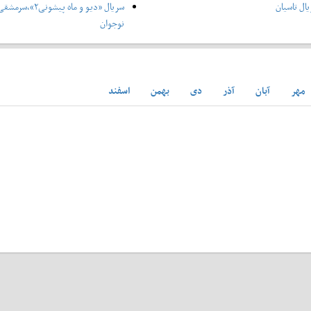
ال تاسیان
سریال «دیو و ماه پ
نوجوان
مهر
آبان
آذر
دی
بهمن
اسفند