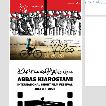
یشونی۲»،سرمشقی برای آثار کودک و