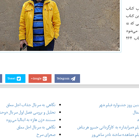
ین کتاب
ԧره به موضوع جالبی که نه
ث می‌شود
خواننده پس از مطالعه‌ی آن احساس ناخوشایندی نداشته باشد؛ و برای یک کتاب ۲۶۴
Tweet
Google+
Telegram
ین روز جشنواره فیلم شهر
نگاهی به سریال جذاب اجل معلق
غال
تحلیل و بررسی فصل اول سریال «وح
د
مستند «ژن هاژ» به ایتالیا می‌رود
لم «سرایدار» به کارگردانی خسرو هریتاش
نگاهی به سریال اجل معلق
لم «شاهد» ساخته نادر ساعی‌ور
صحرای سرخ