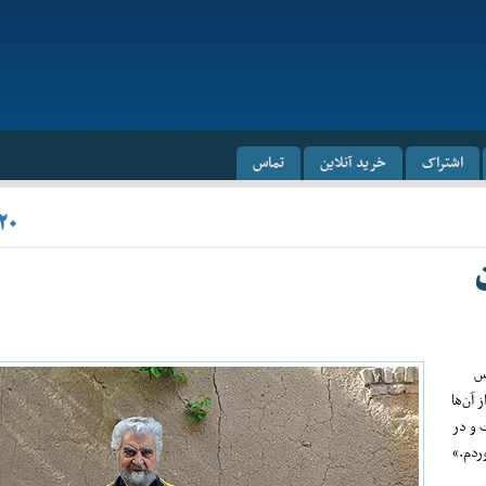
اشتراک
خرید آنلاین
تماس
۲۰
اس
 آن‌ها
 و در
وردم.»