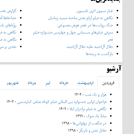
غبار میمون اثری نامیمون
گزارش نخست
نگاهی به فیلم آرام بخش ساخته سعید زمانیان
خداحافظ آش
جنگ روایت‌ها در عصر هوش مصنوعی
رؤیاهای بلن
معرفی فیلم‌های سینمایی چهل‌ و چهارمین جشنواره فیلم
نگاهی به فی
فجر
نگاهی به فی
جلال آل‌احمد علیه جلال آل‌‌احمد
نقدی بر سری
بازگشت به ریشه‌ها
آرشیو
فروردين
ارديبهشت
خرداد
تير
مرداد
شهريور
هزار و یک شب
- ۱۴۰۴
فراخوان اولین جشنواره بین المللی فیلم کوتاه عباس کیارستمی
- ۱۴۰۳
نگاهی به فیلم برادران لیلا
- ۱۴۰۲
سایۀ یک شوک
- ۱۳۹۹
در شگفت از پهلوانی‌ها
- ۱۳۹۸
تقابل نقش و بازیگر
- ۱۳۹۸