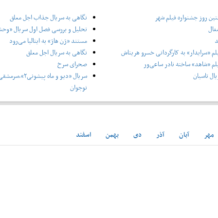
ین روز جشنواره فیلم شهر
نگاهی به سریال جذاب اجل معلق
غال
تحلیل و بررسی فصل اول سریال «وح
د
مستند «ژن هاژ» به ایتالیا می‌رود
لم «سرایدار» به کارگردانی خسرو هریتاش
نگاهی به سریال اجل معلق
لم «شاهد» ساخته نادر ساعی‌ور
صحرای سرخ
ال تاسیان
سریال «دیو و ماه پ
نوجوان
مهر
آبان
آذر
دی
بهمن
اسفند