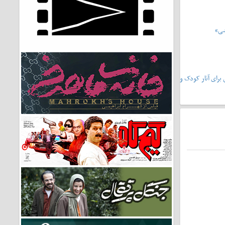
شی»
یشونی۲»،سرمشقی برای آثار کودک و