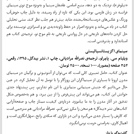
«نیلوفر»)، نزدیک به دو دهه، منبع اساسی عاشقان سینما و به­‌ویژه موج نوی سینمای
فرانسه در زبان فارسی بود. این یکی که تازه از راه رسیده، به دلیل چاپ خوش‌­آب­‌
ورنگ و عکس‌­های درست­‌انتخاب­‌شده، شاید بیش‌تر هم جلب نظر کند. مشی تحلیلی
کتاب در یاد می­‌ماند و به‌­ویژه اصرار در حفظ زاویه‌­دیدی نو و استراتژی نویسنده برای
حل کردن داده‌­های تاریخی در دل روایتی تاریخی به نام موج نو. ترجمه‌ی کتاب هم
استاندارد و پذیرفتنی است.
سینمای اگزیستانسیالیستی
ویلیام سی. پامِرلو، ترجمه‌ی نصرالله مرادیانی، چاپ ۱، نشر بیدگل، ۱۳۹۵، رقعی،
۳۵۲ صفحه (مصور)، ۱۰۰۰ نسخه، ۲۵۰۰۰ تومان.
عنوان کتاب، حامل تعبیری کلی است که می­‌توان از آنتونیونی و برگمان در سینمای
مدرن اروپا تا بسیاری از سینماگران این روزگار را با توسل به آن تحلیل کرد. در عین
حال می‌­دانیم که جنبش سینمایی متمایزی با این نام نداریم. پس پیشنهاد جدی
خوانش این کتاب، هم می‌­تواند این پیش‌­فرض را از بین ببرد، و هم به­‌خصوص شکل
تدقیق در آثار مدرن را به ما بیاموزد. درباره‌ی کیفیت ممتاز چاپ و صفحه‌آرایی
کتاب‌های نشر «بیدگل» هم سخن را مکرر نمی‌­کنم. نصرالله مرادیانی هم مترجمی است
که کارش را بسیار جدی می­‌گیرد و این در بازاری که سکه‌ی رایج، سهل­‌انگاری است و
اهمال­‌کاری، به‌­راستی حرمت برمی‌انگیزد.
گفت‌­و­گو با ولز