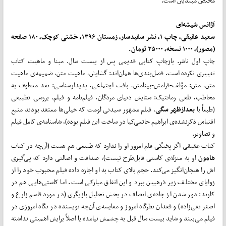
مختص مبتدیان است.
آژانس شیشه‌­ای
سعید عقیقی، چاپ ۱، نشر سفیدسار، زمستان ۱۳۹۶، خشتی کوچک، ۱۸۰ صفحه
(مصور)، ۱۰۰۰ نسخه، ۲۵۰۰۰ تومان.
چاپ اول ناشر. بازچاپ کتابی قدیمی پس از بیست سال. مبنا و ماهیت کتاب
تغییری نکرده است. فصل‌بندی­‌ها همان­‌اند: گشایش، ماهیت متن، ضمیمه‌ی ماهیت
متن، متن: مؤلف-فرامتن-بینامتن، بافت اجتماعی، پدیدارشناسی: نقد معطوف به
مخاطب، تلقی رمانتیک: ستایش دنیای مردگان، فیلم‌‌نامه و فیلم، بررسی تطبیقی
(طبعاً با
بعدازظهر سگی
، فیلم مشهور سیدنی لومت که خیلی­‌ها معتقد بودند منبع
اقتباس ذکرنشده‌ی ابراهیم حاتمی­‌کیا در ساخت این فیلم بوده)، شاسنامه‌ی کامل فیلم
و تصاویر.
کتاب عقیقی اگر پختگی قلم امروز او را ندارد که طبیعی هم هست (آن‌چه در کتاب
هامون
او به منزله‌ی کاستی قابل‌طرح نیست)، صداقت و اصالتی دارد که پی‌گیری­‌
اش را هیجان‌­انگیز می­‌کند. حجم بالای کتاب به او اجازه داده فیلم محبوب خود را از
زوایای مختلف زیر ذره­بین ببرد و این اتفاق مبارکی است. اما کاستی­‌هایی هم در
کارند: دور شدن از جاده‌ی انصاف در بخش تحلیل بازیگری (در مورد قاسم زارع و
اصغر نقی‌­زاده) و فقدان نظرگاه امروز و مقایسه‌ی آن‌چه نویسنده در نگاه امروزی در
فیلم می‌بیند و شاید بیست سال قبل به چشمش نیامده یا اصلاً برایش اهمیتی نداشته