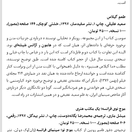
است.
طعم گیلاس
سعید عقیقی، چاپ ۱، نشر سفیدسار، ۱۳۹۷، خشتی کوچک، ۱۴۴ صفحه (مصور)،
۱۰۰۰ نسخه، ۳۵۰۰۰ تومان.
سومین کتاب از این مجموعه. رویکرد تحلیلی نویسنده درباره‌ی جزییات متن و
برخورد حرفه‌­ای با داده‌های اثر، همان است که در
هامون
و
آژانس شیشه­‌ای
بود.
البته این تفاوت با کتاب دوم قابل‌ذکر است که این بار در قیاس با چاپ قبلی و
نسخه‌ی بیست سال قبل، از حجم کتاب کاسته شده است. طبق توضیح نویسنده،
مطلب «ما گیلاس هستیم»، به دلیل ناهمخوانی با کلیت متن از این ویراست کنار
گذاشته شده است و خواننده ارجاع داده شده به همان نقد در شماره‌ی ۲۱۴ مجله‌ی
فیلم (بهمن ۱۳۷۶). دیگر این‌که مقدمه‌ی عقیقی و توضیح برخورد خود کیارستمی با
نسخه‌ی قبلی، هم خواندنی و هم عبرت‌­انگیز است. گویا دو تک­‌نگاری دیگر درباره‌ی
آثار شاخص سینمای ایران، به قلم سعید عقیقی و در همین انتشارات در راه است.
موج نوی فرانسه؛ یک مکتب هنری
میشل ماری، ترجمه‌ی محمدرضا یگانه‌­دوست، چاپ ۱، نشر بیدگل، ۱۳۹۷، رقعی،
۲۰۶ صفحه (مصور)، ۱۰۰۰ نسخه، ۲۵۰۰۰ تومان.
ترجمه‌ی دقیق قاسم روبین از کتاب
موج نو؛ سینمای فرانسه
(ژان­‌لوک دوئن، نشر