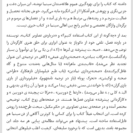
داشته که کتاب را برای بهره‌­گیری عموم علاقه‌­مندان سینما نوشته. این میزان دقت و
جزیی‌نگری و پژوهش هم آشکارا از این انگیزه مایه می‌­گیرد. خوش بختانه تحصیل و
فعالیت مترجم در رشته‌­هایی مرتبط هم به یاری آمده و از نقصان­‌های مرسوم در
برگردان واژگان تخصصی و تعابیر رایج بین اهالی سینما در کتاب خبری نیست.
بعد از «چه‌گونه از این کتاب استفاده کنیم؟» و «درباره‌ی تصاویر کتاب»، نویسنده
در یازده فصل، تلقی خود از دکوپاژ به عنوان ابزاری برای خلق هنری کارگردان را
توضیح می‌­دهد. «مبحث پیشرفته‌ی لنزها» (که این یکی برای نوآموزان بسیار
راه‌گشاست)، «حرکات بنیادین»، «صحنه‌­پردازی عمقی» (کاش در ترجمه‌ی این عنوان
تجدید نظر می‌­شد)، «قاب­‌بندی ماهرانه» (با مثال‌­هایی به‌­شدت متنوع و گاه
غافل‌گیرکننده)، «صحنه‌پردازی نمادین» (باب طبع فیلم‌سازان تازه­کار)، «طراحی
صحنه و لوکیشن»، «تحرک پویا» (باز در ترجمه نامفهوم)، «فیلم‌‌برداری از بازی
بازی‌گران» (که با خواندنش معنی دقیقی پیدا می­‌کند و عنوان آن زیادی بدیهی و
البته کلی به نظر می‌­رسد)، «ارتفاع دوربین»، «حرکات پیچیده‌ی دوربین» و
«کارگردانی پیشرفته» عناوین فصل‌­ها هستند. در صفحه‌های زوج کتاب، توضیحی
مختصر آمده و در صفحه‌ی بعدی تصاویری در حکم مکمل، مبحث طرح‌­شده را روشن
کرده است. این انتخاب عملاً کتاب را برای کسانی با کم­‌ترین آگاهی از فن سینما هم
قابل‌استفاده ساخته است. پیشنهاد هم می‌­تواند مطالعه‌ی پیاپی هر سه جلد این
مجموعه باشد. بدیهی است که با برخورد سلیقه‌­ای، کیفیت اغلب فیلم‌­های انتخابی