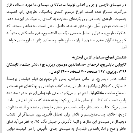
در سینمای فارسی و جریان اصلی تولیدات سالانه‌ی سینمای ما مورد استفاده قرار
می‌­گیرند متمرکز شده است. انواع مرسوم کمدی رمانتیک، نظریه‌ی ژانر، اهمیت
جنسیت، طبقه‌ی اجتماعی و رویکردهای متفاوت به کمدی رمانتیک در این سه دهه،
از مباحث درخور تأمل متنِ مدقق هستند. حاصل، متنی است محققانه و مستند که
به کمک تاریخ و جدول و تحلیل شخصی مؤلف و البته جمع‌­بندی دانشگاهی، حتماً به
کار پژوهشگران بعدی سینمای ایران به طور عام، و حیطه‌ی ژانر به طور خاص خواهد
آمد.
شکستن امواج سینمای لارس فون­تریه
کارولین باینبریج، ترجمه‌ی حسام­الدین موسوی ریزی، چ ۱، نشر چشمه، تابستان
۱۳۹۶، وزیری، ۲۹۷ صفحه، ۷۰۰ نسخه، ۲۶۰۰۰ تومان.
کتاب خانم باینبریج، بر اساس عنوانش، یعنی نام مهم­‌ترین فیلمِ فیلم‌ساز برجستۀ
دانمارکی، کنجکاوی‌برانگیز به نظر می‌­رسد. کتاب خواندنی و پرنکته­‌ای هم هست و
تا مقطع ساخت
ملانکولیا
را هم در بر می‌­گیرد، یعنی بازه‌ زمانی‌­ای در حدود سه دهه
را، پیداست که کتاب از اساس با این رویکرد نوشته شده که به کار اهل فن بیاید.
حسن بزرگ کتاب، دقت‌نظر مؤلف است در یافتن جلوه­‌های متعدد و البته متفاوت
تاریخ، اخلاق، پست­‌مدرنیسم و تلاش برای تحلیل تأثیرپذیری سینماگر از انقلاب
دیجیتال در سینمای این سال­‌ها و البته تأثیرش بر جنبش دگما ۹۵. به نظر می‌­آید تعلق
خاطر واضح و انکارناشدنی فیلم‌ساز به سینمای جدی، تأثیرش را در کیفیت نهایی