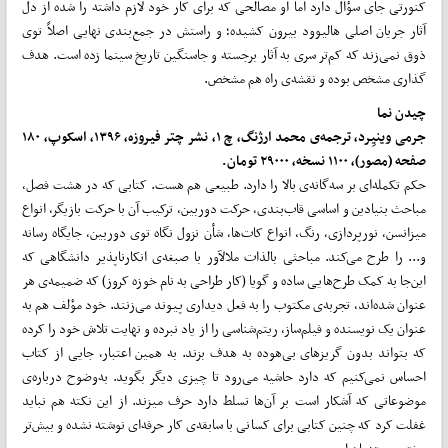
کنورتی جای سؤال دارد اما او مصالحی که برای کار خود لازم داشته را شده از دل
آثار جریان اصلی هالیوود بیرون کشیده؛ و راستش در جمع‌­بندی نهایی اصلاً توی
ذوق نمی­‌زند که کم‌تر سری به آثار برجسته و جاسنگین تاریخ سینما زده است. هدف­‌
گذاری مشخص بوده و نقشه‌ی راه هم مشخص.
چیدن نما
جرمی وینیِرد، ترجمه‌ی محمد ارژنگ، چ ۱، نشر چتر فیروزه، ۱۳۹۶، اسکوپ، ۱۸۰
صفحه (مصور)، ۱۱۰۰ نسخه، ۲۹۰۰۰ تومان.
حکم تکمله‌­ای بر سه­‌گانه‌ی بالا را دارد. طبیعی هم هست. کتابی که در هشت فصل،
مباحث بنیادین و اساسی قاب‌­بندی، حرکت دوربین، ترکیب آن با حرکت بازیگر، انواع
میزانسن، نورپردازی، رنگ، انواع کات­‌ها، شأن نزول نگاه توی دوربین، جایگاه رسانه
و... را طرح می‌­کند. مباحثی بالذات ملال­آور با صبغه‌ی انکارناپذیر دانشگاهی که
این‌جا به کمک طرح­‌هایی ساده و گویا (کار طراحی به نام خوزه کروز) که ضمیمه‌ی هر
عنوان شده‌­اند، تجربه‌ی مکتوب را به فعل دیداری پیوند می‌­زنند. خود مؤلف هم به
عنوان یک نویسنده و فیلم‌ساز، ریتم‌­شناسی را از یاد نبرده و نهایت تلاش خود را کرده
که بتواند بدون گریزهای بی‌هوده به هدف بزند. به همین اعتبار، جایی از کتاب
احساس نمی­‌کنیم که دارد حاشیه می‌­رود تا چیزی دیگر بگوید. به‌­وضوح درباره‌ی
موضوعاتی که آشکار است بر آن­‌ها تسلط دارد حرف می­زند. از این نکته هم نباید
غفلت کرد که چنین کتابی برای کسانی با سابقه‌ی کار حرفه‌­ای نوشته نشده و بیش‌تر