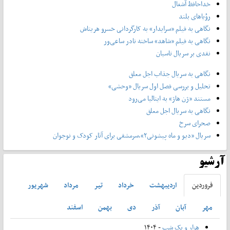
خداحافظ آشغال
رؤیاهای بلند
نگاهی به فیلم «سرایدار» به کارگردانی خسرو هریتاش
نگاهی به فیلم «شاهد» ساخته نادر ساعی‌ور
نقدی بر سریال تاسیان
نگاهی به سریال جذاب اجل معلق
تحلیل و بررسی فصل اول سریال «وحشی»
مستند «ژن هاژ» به ایتالیا می‌رود
نگاهی به سریال اجل معلق
صحرای سرخ
سریال «دیو و ماه پیشونی۲»،سرمشقی برای آثار کودک و نوجوان
آرشیو
فروردين
ارديبهشت
خرداد
تير
مرداد
شهريور
مهر
آبان
آذر
دی
بهمن
اسفند
هزار و یک شب
- ۱۴۰۴