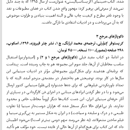
شده، کتاب «سینمای اگزیستانسیالیستی» عنوان‌ست از سال ۱۳۹۵ که به چند دلیل
نمی‌شد از معرفی‌اش پرهیز کرد: مهجور واقع شدن کتاب در فضای مطبوعات و نقد
با وجود ناشر مطرح و کیفیت چاپ عالی و البته اهمیت بنیادین و طراوت موضوعی
که به آن می­‌پرداخت و در ادبیات انتقادی ما تازگی داشت.
دکوپاژهای مرجع ۳
کریستوفر کِنوُرتی، ترجمه‌ی محمد ارژنگ، چ ۱، نشر چتر فیروزه، ۱۳۹۶، اسکوپ،
۲۴۸ صفحه (مصور)، ۱۱۰۰ نسخه، ۴۵۰۰۰ تومان.
در ادامۀ دو کتاب مفید قبلی (
دکوپاژهای مرجع ۱ و ۲
) و [امیدواریم] استقبال
مناسب مخاطبان از آن‌ها، جلد سوم این مجموعه هم به چاپ رسیده است. پیداست
که برنامه­‌ای هدفمند برای شکل‌گیری مجموعه‌ای مؤثر در ادبیات سینمایی این
سال‌ها در کار بوده. توضیحش هم به‌­اختصار در مقدمه‌ی مترجم آمده. البته که با
تعداد باورنکردنی فیلم­‌هایی که برای ده‌­ها جشنواره [بی­‌غلو] سینمایی کشور ارسال
می‌شود و با در نظر گرفتن ایرادهای مبنایی در اجرای فن کارگردانی در بسیاری از
آثار حرفه‌­ای سینمای ایران، این دست کتاب‌ها دیگر لزوماً مخاطب خاص و محدود
ندارند. باز بی­‌اغراق حالا دیگر مسجل شده که هزاران دوست‌دار سینما (با تفاوت
طبیعی در درک و سلیقه و سماجت) در ایران به شکل مستمر به پی‌گیری سینما و
فیلم ساختن مشغول­­اند. (به نظر می­‌رسد سهم دومی بیش‌تر است!) می‌شود اطمینان
داد که این کتاب برای هیچ‌کدام از آن­‌ها خالی از فایده نیست. خود مؤلف هم تأکید