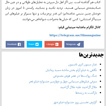
کتاب هم گذاشته است. پس اگر اهل دل سپردن به تحلیل­‌های طولانی و در عین حال
حساب‌شده‌ی سینمایی هستید، تردید نکنید و بشتابید. راستش تا امروز در زبان
خودمان چنین منبعی نداشته‌­ایم؛ این قدر پرجزییات و تنها متمرکز بر فیلم‌­های این
سینماگر استثنایی؛ کسی که خیلی­‌ها به‌­صراحت دیوانه‌­اش می‌خوانند.
کانال تلگرام ماهنامه سینمایی فیلم:
https://telegram.me/filmmagazine
Facebook
Tweet
Google+
Telegram
جدیدترین‌ها
غبار میمون اثری نامیمون
نگاهی به فیلم آرام بخش ساخته سعید زمانیان
جنگ روایت‌ها در عصر هوش مصنوعی
معرفی فیلم‌های سینمایی چهل‌ و چهارمین جشنواره فیلم فجر
جلال آل‌احمد علیه جلال آل‌‌احمد
بازگشت به ریشه‌ها
گزارش نخستین روز جشنواره فیلم شهر