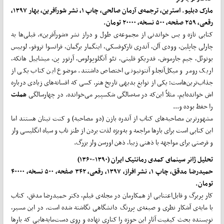
مارک دبلیو. استرین، ترجمه‌ی آرمان صالحی، چاپ ۱، نشر شورآفرین، بهار ۱۳۹۷،
رقعی، ۲۵۹ صفحه، ۵۰۰ نسخه، ۲۰۰۰۰ تومان.
کتابی تازه و بس خواندنی از مجموعه‌ی طول و دراز نشر «شورآفرین». قبلی­‌ها به
چارلی چاپلین، وودی آلن، آندری تارکوفسکی، اینگمار برگمان، فرانسوا تروفو، لوییس
بونوئل، جیم جارموش، فدریکو فلینی، تئو آنگلوپولوس، آرتور پن، میشاییل هانکه،
اریک رومر و میکل‌آنجلو آنتونیونی اختصاص داشتند. موضوع این کتاب یکی از
جذاب­‌ترین­‌هاست؛ یکی از نوابغ بدیهی تاریخ هنر. کسی که افسانه‌­های زیادی درباره­‌
اش خوانده‌ایم. مثلاً این‌که در سه‌سالگی شکسپیر می‌­خوانده­. در چهارسالگی
هملت
را حفظ بوده و...
مشهورترین مصاحبه‌­های کتاب از آندره بازن (دو مصاحبه) و کنت تینان هستند اما
این کتابی است برای بارها مراجعه و به‌­ویژه لذت بردن از طنز ناب و سیاه انگلیسی ولز
و فرصتی برای مواجهه با ذهنی زیبا، ذهن اورسن ولز بزرگ.
تحلیل ژانر سینمای کمدی رمانتیک ایران (۱۳۹۰‌-۱۳۶۰‌)
حمیدرضا مدقق، چاپ ۱، نشر افراز، ۱۳۹۷، رقعی، ۳۴۲ صفحه، ۵۰۰ نسخه، ۴۰۰۰۰
تومان.
کار پربرگ و قابل‌اعتنایی از همکارمان در مجله‌ی فیلم، دکتر حمیدرضا مدقق. کتاب
با مایه‌ی آشکار نظری و صبغه‌ی پررنگ دانشگاهی نگاشته شده است. در این مسیر،
نویسنده بحث کیفیت آثار این حوزه را کناری نهاده و روی دست‌مایه­‌هایی که بارها