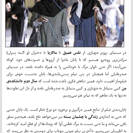
در سینمای پرویز شهبازی از
نفس عمیق
تا
مالاریا
با دختران (و البته پسران)
سرکش‌تری روبه‌رو هستیم که تا پایان ماجرا از آرزوها و حسرت‌های خود کوتاه
نمی‌آیند؛ اگر حتی تاوان مرگ یا خودکشی را به همراه داشته باشد. در سینمای
صدرعاملی اما همچنان در پسِ تمام پستی‌بلندی‌ها، پایانِ به‌نسبت خوش برای
فیلم‌ساز اهمیت دارد. همین تناقض فکری باعث شده است که
سال دوم دانشکده‌ی
من
کمی متمایل به شهبازی و کمی متمایل به صدرعاملی باشد و از دل این تفاوت‌ها
نه‌تنها به یک تفاهم که به تمایز هم نمی‌رسیم.
پایان‌بندی فیلم از نتایج همین درگیری و برخورد دو نوع تفکر است. یک پایانِ خنثی
که حتی به اندازه‌ی
زندگی با چشمان بسته
نیز نمی‌خواهد تلخ باشد. همه‌چیز معلق
باقی می‌ماند و ما حتی نسبت به مرگ قطعی آوا که پزشک‌ها از او قطع امید کرده‌اند،
به اطمینان نمی‌رسیم. با آخرین پیام صوتی مهتاب برای دوستش به نظر می‌رسد که