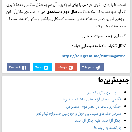
است، تا رازهای مگوی خودش را برای او بگوید. آن هم به شکل متکلم وحده! طوری
که آوا تنها بشنود اما سکوت کند.
سال دوم دانشکده‌ی من
در سینمای ملال‌آور این
روزهای ایران، فیلم خسته‌کننده‌ای نیست. کنجکاوی‌برانگیز و سرگرم‌کننده است اما
حیف‌شده و هدررفته.
* سطری از شعر نصرت رحمانی.
کانال تلگرام ماهنامه سینمایی فیلم:
https://telegram.me/filmmagazine
Facebook
Tweet
Google+
Telegram
جدیدترین‌ها
غبار میمون اثری نامیمون
نگاهی به فیلم آرام بخش ساخته سعید زمانیان
جنگ روایت‌ها در عصر هوش مصنوعی
معرفی فیلم‌های سینمایی چهل‌ و چهارمین جشنواره فیلم فجر
جلال آل‌احمد علیه جلال آل‌‌احمد
بازگشت به ریشه‌ها