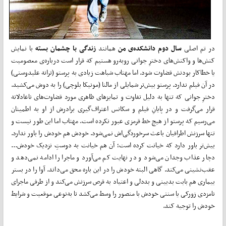
در تم اصلی
سال دوم دانشکده‌ی من
همانند
زندگی با چشمان بسته
با نمایش
کنش‌ها و واکنش‌های دخترِ جوانی روبه‌رو هستیم که قرار است درباره‌ی معصومیت
یا خطاکار بودنش قضاوت شود. اما مهتاب شباهت زیادی به پرستو (ترانه علیدوستی)
در آن فیلم ندارد. پرستو بیش‌تر شمایلی از مالنا (مونیکا بلوچی) را به دوش می‌کشید.
دخترِ جوانی که تنها به دلیل تفاوت و تمایزهای ظاهری مورد قضاوت‌های ناعادلانه
قرار می‌گرفت و در پایانِ فیلم و سکانس اعتراف‌گیری برادرش از او به اطمینان
می‌رسیم که پرستو از هیچ خط قرمزی عبور نکرده است. مهتاب اما این طور نیست و
تنها سرزنش اطرافیان باعث سرخوردگی‌اش نمی‌شود. خودش هم خودش را باور ندارد.
بیش‌تر باور دارد که خیانت کرده است؛ آن هم خیانت به دوستِ نزدیک خودش...
دچار عذاب وجدان می‌شود و در نهایت کم می‌آورد و ماجرا را ادامه نمی‌دهد و
عقب‌نشینی می‌کند. گاهی البته خودش را در این باره محق می‌داند. آوا را در بستر
بیماری هم بابت بدبینی و بددلی و اعتیاد به قرص سرزنش می‌کند و از طرفی ماجرای
نامزدی زورکی یا سنتی خودش با منصور را وسط می‌کشد تا به‌نوعی موقعیت و شرایط
خودش را توجیه کند.