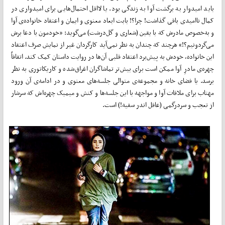
باید امیدوار به برگشت آوا به زندگی بود. یا لااقل احتمال‌هایی برای امیدواری در
کمال ناامیدی باقی گذاشت! چرا؟! بابت ابعاد معنوی و ایمان و اعتقاد خانواده‌ی آوا
و به‌خصوص مادرش که با یقین (شعاری و گل‌درشت) می‌گوید: «خودمون با دعا برش
می‌گردونیم؟!» هرچند که چندان به نظر نمی‌آید کارگردان غیر از نمایش صرف اعتقاد
این خانواده، خودش به پیش‌برد اعتقاد قلبی آن‌ها در روایت داستان کمک کند. اتفاقاً
چهره‌ی مادرِ آوا ممکن است برای بیش‌تر تماشاگران اغراق‌شده و کاریکاتوری به نظر
برسد. یا فضای خانه و مجموعه‌ی متوالی جلسه‌های معنوی و در ادامه‌ی آن ورود
مهتاب برای ملاقات آوا و مواجهه با این جلسه‌ها و کنش و میمیک چهره‌اش که سرشار
از تعجب و سردرگمی (عاقل اندر سفیه!) است.