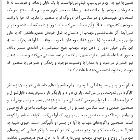
همین‌جا نیز به ابهام می‌رسیم. فیلم می‌توانست با یک پایان رندانه و هوشمندانه تا
حد زیادی خودش را نجات بدهد و نقاط ضعفش کم‌تر به چشم بیاید. منتها در یک
استحاله‌ی غیرمنتظره و در سکانس آخر دیالوگ او با منصور را داریم که چرا با وانت
خودش (که مهتاب قبلاً از آن خجالت می‌کشید)، دور از دانشگاه ایستاده و جلوتر
نمی‌آید! اگر عقب‌نشینی مهتاب از داستانِ به قول خودش عشق‌وعاشقی که با علی
برایش پیش آمده بود (با تصور عذاب وجدان یا حرمت رفاقت با آوا قابل‌درک باشد)،
این یکی خیلی دور از ذهن بود. مهتاب هیچ پیشرفتی در ادامه‌ی مسیر زنانه،
جسورانه یا عاشقانه‌اش ندارد، ضمن این‌که مدام عقب‌نشینی می‌کند و نسبت به قبل
نیز خنثی‌تر می‌شود و به مدارا با وضعیت موجود و زندگی و همراهی با منصور که
دوستش ندارد، ادامه می‌دهد تا عادت کند!
فیلمِ آخر رسول صدرعاملی با وجود تمام چاله‌چوله‌های داستانی همچنان از منظر
کارگردانی قدرت‌نمایی می‌کند. بازی هر دو بازیگر تازه معرفی‌شده قابل‌قبول و
کنترل‌شده است یا پدرام شریفی که خیلی خوب از عهده‌ی نقش خودش برمی‌آید و
همچنین چندین و چند سکانس چشم‌نواز از جمله خواب مهتاب، ماجرای نارنج‌چینی
و نمایشِ ترسناک وانت منصور به جای موتوری که آوا می‌گفت گواهینامه‌اش را گرفته
است! همچنین واگویه‌های مهتاب با آوا در بستر او تأثیرگذر است، چیزی شبیه به
اعتراف‌های یک خطاکار نزد پدر مقدسی که در کماست! واگویه‌هایی که پرده‌های
پنهانی از روح و روحیه‌ی مهتاب برمی‌دارد که تا به حال هیچ هم‌صحبتی نداشته