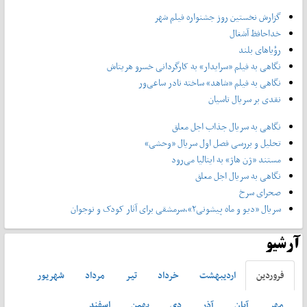
گزارش نخستین روز جشنواره فیلم شهر
خداحافظ آشغال
رؤیاهای بلند
نگاهی به فیلم «سرایدار» به کارگردانی خسرو هریتاش
نگاهی به فیلم «شاهد» ساخته نادر ساعی‌ور
نقدی بر سریال تاسیان
نگاهی به سریال جذاب اجل معلق
تحلیل و بررسی فصل اول سریال «وحشی»
مستند «ژن هاژ» به ایتالیا می‌رود
نگاهی به سریال اجل معلق
صحرای سرخ
سریال «دیو و ماه پیشونی۲»،سرمشقی برای آثار کودک و نوجوان
آرشیو
فروردين
ارديبهشت
خرداد
تير
مرداد
شهريور
مهر
آبان
آذر
دی
بهمن
اسفند