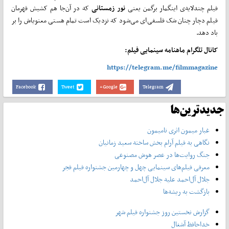
فیلم چندلایه‌ی اینگمار برگمن یعنی
نور زمستانی
که در آن­­‌جا هم کشیش قهرمان
فیلم دچار چنان شک فلسفی­­‌ای می‌­­شود که نزدیک است تمام هستی معنوی­­اش را بر
باد دهد.
کانال تلگرام ماهنامه سینمایی فیلم:
https://telegram.me/filmmagazine
Facebook
Tweet
Google+
Telegram
جدیدترین‌ها
غبار میمون اثری نامیمون
نگاهی به فیلم آرام بخش ساخته سعید زمانیان
جنگ روایت‌ها در عصر هوش مصنوعی
معرفی فیلم‌های سینمایی چهل‌ و چهارمین جشنواره فیلم فجر
جلال آل‌احمد علیه جلال آل‌‌احمد
بازگشت به ریشه‌ها
گزارش نخستین روز جشنواره فیلم شهر
خداحافظ آشغال