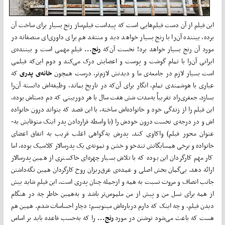
این فیلم از آن دست فیلم‌­­هایی است که پیداست فیلم‌­­ساز رنج بسیار برای ساخت آن
برده، بیننده آن­­‌را با رنج بسیار خواهد دید و منتقد هم برای داوری­­‌ای منصفانه در
مورد آن رنج بسیار خواهد برد! نخست آن­­‌که
رنج...
فیلم مهمی است و بیننده‌ی
ایرانی آن­­‌را با تمام گوشت و پوست و اعصاب­ش درک می­­‌کند و دوم این‌­­که فیلمی
است بسیار لازم در جامعه‌ی ما و دیدنش لازم‌­تر، درست هم­­چون
خانه‌ی پدری
که
عیاری با هوش­­مندی تمام، انگار برای آن­­‌که در تاریخ بماند، وظیفه­­‌اش دانسته آن­­‌را
بسازد. جعفری‌راد تقریباً به­­‌مدت شش هفت سال با هر دوربینی که دم دست­­اش بوده،
این فیلم را از زندگی خود و خانواده‌­­اش ساخته، با این قصد که بتواند درون خانواده­­‌
اش و در درجه‌ی نخست درون خودش را (با واسطه ­قراردادن پدر اینک­­ متوفایش به‌­­
عنوان محور فیلم) واکاوی کند. پدرش به‌­­گواهی اغلب قریب به اتفاق اعضای
خانواده و برخی همسایگانش تندخو و خشن و نمونه‌ی یک پدرسالار کلاسیک بوده، اما
کار مهم‌­­ کارگردان این بوده که با تلاش بسیار چهره‌­­ای خاکستری از همین پدرسالار
ارائه دهد. بی­­‌گمان بخش اصلی و عمده‌ی عرق­­­‌ریزان روح کارگردان همین نگه‌داشتن
جانب انصاف و مروت نسبت به همه و ازجمله چنان پدری است. این فیلم شاید بیش
از همه برای نسل من و پیش از من ملموس‌­تر باشد و به‌­­همین خاطر چه در هنگام
دیدن فیلم، و چه اینک که دارم درباره­­‌اش می­نویسم؛ دچار احساسات شدم. همین هم
هست که باعث می­­‌شود نوشتن در مورد
رنج...
را که به­­‌حسب قاعده باید بر اساس