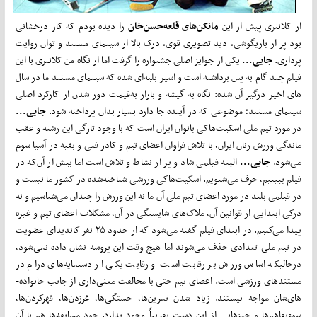
از کلانتری پیش از این
مانکن­­‌های قلعه‌حسن­­‌خان
را دیده بودم که کار درخشانی
بود پر از بازی­­گوشی، دید تصویری قوی، درک بالا از سینمای مستند و توان روایت­­‌
پردازی.
جایی...
یکی از جوایز اصلی جشنواره را گرفت اما از نگاه من کلانتری با این
فیلم چند گام به پس برداشته است و اسیر بلیه‌­­ای شده که سینمای مستند ما در سال­­‌
های اخیر درگیر آن شده: نگاه به گیشه و بازار به‌قیمت دور شدن از کارکرد اصلی
سینمای مستند؛ موضوعی که در آینده جا دارد بسیار بدان پرداخته شود.
جایی...
در مورد تیم ملی اسکیت‌هاکی بانوان ایران است که با وجود تازگی این رشته و عقب­­­‌
ماندگی ورزش زنان ایران، با تلاش فراوان اعضای تیم و کادر فنی و بقیه در آسیا سوم
می­‌شود.
جایی...
البته فیلمی شاد و پر از نشاط و تلاش است اما بیش از آن­­‌که در
فیلم ببینیم، حرف می‌شنویم. اسکیت­­‌هاکی ورزشی شناخته‌­­شده در کشور ما نیست و
در فیلمی بلند در مورد اعضای تیم ملی آن ما نه این ورزش را چندان می­­‌شناسیم و نه
درکی ابتدایی از قوانین آن، ملاک­­‌های شایستگی در آن، مشکلات اعضای تیم و غیره
پیدا می­­‌کنیم. در ابتدای فیلم گفته می­­‌شود که از حدود ۲۵ نفر کاندیدای عضویت
در تیم ملی تعدادی حذف می­‌شوند اما هیچ وقت این پروسه نشان داده نمی­­‌شود،
درحالی­که اساس ورزش بر رقابت است و رقابت یکی از دست­­مایه­­‌های درام در
مستندهای ورزشی است. اعضای تیم حتی با مخالفت معنی­­‌داری از جانب خانواده‌­­
های­­­‌شان مواجه نیستند. زیاد شدن تمرین­­‌ها، خستگی‌­­ها، غرزدن‌­­ها، قهرکردن­­‌ها،
سوءتفاهم­­‌ها و چیزهایی از این دست تقریباً وجود ندارد. خود مسابقه‌­ها هم با آن