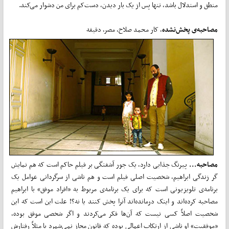
منطق و استدلال باشد، تنها پس از یک بار دیدن، دست‌­­­کم برای من دشوار می‌کند.
مصاحبه‌ی پخش­­‌نشده
، کار محمد صلاح، مصر، ­­دقیقه‌
مصاحبه‌...
پیرنگ جذابی دارد، یک جور آشفتگی بر فیلم حاکم است که هم نمایش­‌
گر زندگی ابراهیم، شخصیت اصلی فیلم است و هم ناشی از سرگردانی عوامل یک
برنامه‌ی تلویزیونی است که برای یک برنامه‌ی مربوط به «افراد موفق» با ابراهیم
مصاحبه کرده­‌اند و اینک درمانده‌­­اند آن­­را پخش کنند یا نه؟! علت این است که این
شخصیت اصلاً کسی نیست که آن­­­‌ها فکر می‌کردند و اگر شخصی موفق بوده،
«موفقیت» ­او ناشی از ارتکاب اعمالی بوده که قانون مجاز نمی­­‌شمرد یا مثلاً رفتارش