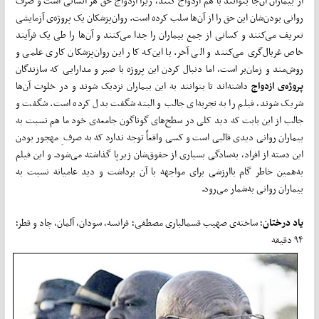
از بیماران آن­­‌جا بتوانند با هم ازدواج کنند، زیرا ازدواج حق هر انسانی است و صرف
روانی ­­بودن­­‌شان این حق را از آن­­‌ها سلب کرده است. روان­­‌پزشکان یک پروژه‌ی آزمایشی
تعریف می‌­کنند و کسانی از جمع بیماران را جدا می‌­­کنند و آن­‌ها را طی یک فرآیند
خاص غربال­­‌گری­­ می­­‌کنند و الی آخر. با این‌­­که کار این روان­­‌پزشکان کاری علمی و
روش‌­­مند و زمان‌­­بر است، اما دنبال کردن این پروژه با صبر و مدارایی که سازندگان
پروژه‌ی ازدواج
داشته‌­­اند تا بتوانند به این بیماران نزدیک شوند و در خلوت آن­­‌ها
شریک شوند، فیلم را به تجربه‌­­ای جالب و البته شگفت بدل کرده است. شگفت و
جالب از این بابت که دید کلی در سطح‌­­های گوناگون جامعه‌ی خود ما هم نسبت به
بیماران روانی دیدی قالبی است و کسی واقعاً توجه ندارد که به صرف ِ مهجور بودن
این دسته از افراد، به‌سادگی بسیاری از حقوق­­‌شان زیرپا گذاشته می‌­­شود. و این فیلم
به‌­همین خاطر گام باارزشی برای مواجهه با آن برداشت و دید عامیانه نسبت به
بیماران روانی به­­‌شمار می‌­­رود.
یاد درختان
؛ ساخته‌ی صهیب قسم­­­الباری مصطفی؛ فرانسه، سودان، آلمان، چاد و قطر؛
۹۴ دقیقه