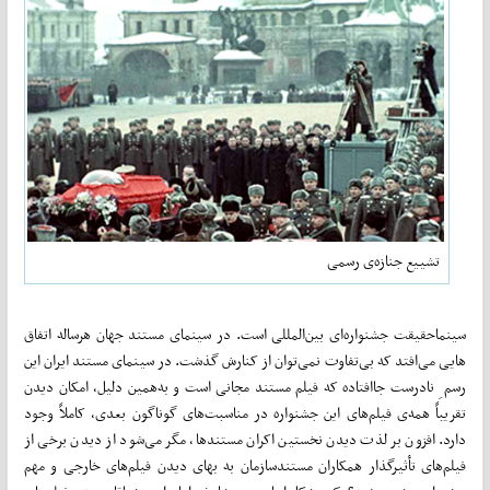
تشییع جنازه‌ی رسمی
سینماحقیقت جشنواره‌ای بین­­­‌المللی است. در سینمای مستند جهان هرساله اتفاق­­‌
هایی می‌­­افتد که بی­­‌تفاوت نمی‌­­توان از کنارش گذشت. در سینمای مستند ایران این
رسم ِ نادرست جاافتاده که فیلم مستند مجانی است و به‌­­­همین دلیل، امکان دیدن
تقریباً همه‌ی فیلم­­‌های این جشنواره در مناسبت­­‌های گوناگون بعدی، کاملاً وجود
دارد. افزون بر لذت دیدن نخستین اکران مستندها، مگر می­­‌شود از دیدن برخی از
فیلم­­‌های تأثیرگذار همکاران مستندسازمان به بهای دیدن فیلم­­‌های خارجی و مهم