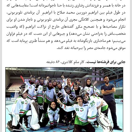
در خانه با همسر و فرزندان­­ش رفتاری زننده یا حتا ناجوان­­مردانه است! مقایسه­­‌هایی که
در طول فیلم بین ابراهیم­­ ِدوربین محمد صلاح با ابراهیم ِ آن برنامه‌ی تلویزیونی،
انجام می­­­‌شود و هم­­چنین کلافگی مجری آن برنامه‌ی تلویزیونی و ناچار شدن­ او برای
تکرار مصاحبه­­‌ها و یا تصحیح مکرر گفته­­‌های خارج از نزاکت ابراهیم (که واقعیت
شخصیت‌­­اش را به‌­­راحتی نشان می­­‌دهد) و چیزهایی از این دست که در فیلم فراوان
می‌­­بینیم؛ هم ساختاری بازی­­گوشانه به فیلم می­­‌دهد و هم منشأ طنزی پرمایه است که
موفق می‌شود جامعه‌ی مصر را بی­­رحمانه نقد کند.
جایی برای فرشته‌­­ها نیست
، کار سام کلانتری، ۸۶ دقیقه