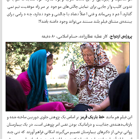
تدوین کلیپ‌­­وار جایی برای نمایش چالش­­‌های موجود بر سر راه موفقیت تیم نمی­­‌
گذارد. آدم درمی­­‌ماند وقتی اصلاً تضاد یا چالشی وجود ندارد، چه درامی برای
بیننده‌ی مشتاق فیلم بلند مستند می­­‌تواند وجود داشته باشد؟!
پروژه‌ی ازدواج
، کار عطیه عطارزاده، حسام اسلامی، ۸۰ دقیقه
این فیلم هم مانند
خط باریک قرمز
بر اساس یک پژوهش جلوی دوربین ساخته شده و
بازتاب­­‌دهنده‌ی جذابیت و دراماتیک ­­بودن نفس امر پژوهش است. در یک بیمارستان
روانی برخی از دکترهای بیمارستان تصمیم می‌­گیرند امکانی فراهم آورند که تنی چند