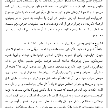
جشنواره چشم پوشید؟ یک مشکل اساسی و مضاعف اما برای مشتاقان دیدن فیلم‌­های
خارجی وجود دارد: قریب به اتفاق این مستندها نه در تلویزیون خودمان نمایش داده
می­­‌شوند و نه در اکران­­‌های هنر و تجربه. مشکل دیگر این است که به دلیل موضوع
کپی‌­­رایت این فیلم‌­­ها اجازه‌ی نمایش در ایران را ندارند. به همین خاطر بسیاری
ازجمله نگارنده به­­‌ناچار از برخی از این فرصت­­‌های دیدن فیلم‌­­های خارجی مهم مستند
صرف­­نظر می‌­­کنند. با این­­‌همه کوشیدم چندتایی از آن­­‌ها را ببینم که فرصتی بسیار
مغتنم بود.
تشییع جنازه‌ی رسمی
، سرگئی لوزنیتسا، هلند و لیتوانی، ۱۳۵ دقیقه
واقعاً آرشیوی که خوب نگه­­داری شده باشد، چه نعمت بزرگی است! فیلم­‌ساز لابد از
درون کیلومترها راش از تشییع جنازه‌ی استالین فیلم‌نامه‌ای نوشته و آن­­‌را همراه
تدوین­­گری بسیار پرحوصله ساخته است. هرچند مراسم تشییع جنازه در خاک
پهناورترین کشور جهان یک روند مشخص داشته ولی دست‌­­چین کردن ۱۳۵ دقیقه از
میان آن انبوه راش و تصمیم‌­­گیری برای آن­­‌که این راش‌­­ها با چه توالی­­‌ای و با چه ریتم و
سرعتی مرتب شوند، بی­­ آن­­‌که تماشاگر طاقت‌اش در بیش از دو ساعت نمایش طاق
نشود و سررشته‌ی کار از دست­­اش درنرود؛ واقعاً کار شاقی بوده است و پر از ظرافت،
البته. نکته‌ی مهم این هم هست که فیلم نه حامل نگاهی پروپاگاندایی نسبت به حزب
کمونیست شوروی است و نه فیلم‌­­ساز اثرش را با نفرت از استالین سرشار کرده است،
برعکس با حفظ بی طرفی در نقل واقعیت تاریخی ِ مندرج در تصاویر آرشیوی، به
بیننده اجازه داده که خود با آن واقعیت روبه­­‌رو شود. با یک حساب سرانگشتی متوجه