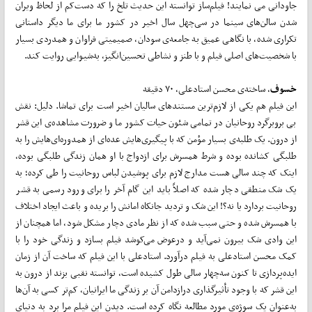
جاودانی می­­ نمایند! فیلم‌­­ساز توانسته این حدیث تلخ را که دست‌­­کم از لحاظ ویران
شدن سالن­­‌های سینما در سی‌چهل سال اخیر در کشور ما برای ما دیگر داستانی
تکراری شده، با نگاهی عمیق به جامعه‌ی سودان، صمیمیتی فراوان و هم­­دردی بسیار
با شخصیت­­‌های اصلی فیلم و با طنز و نشاطی تحسین­­‌انگیز، به­­‌شیوایی روایت کند.
خسوف
، ساخته‌ی محسن استادعلی، ۷۰ دقیقه
این فیلم هم یکی از لازم­­‌ترین مستندهای سالیان اخیر است برای تماشا. دلیل: نقش
بی­ بروبرگرد روحانیان در تمامی شئون حیات کشور ما و ضرورت مشاهده‌ی این قشر
از درون. یک طلبه‌ی بسیار مؤمن که با پیگیری‌هایش عده‌­­ای از هم­­دوره­‌ای‌هایش را به
طلبگی کشانده بوده و شرط همسرش برای ازدواج با او همان زندگی طلبگی بوده،
اینک که چند سالی هست مدارج لازم برای پوشیدن لباس روحانیت را طی کرده؛ به
یک شک منطقی دچار شده که اصلاً باید این گام آخر را برای ورود رسمی به قشر
روحانیت بردارد یا نه؟! این شک و تردید جان­­کاه امان­ش را بریده و باعث ایجاد اختلاف
با همسرش شده و حتی سبب شده که از نظر مادی دچار مشکل شود، اما هم­­چنان از
این وادی شک بیرون نمی‌­آید و درعوض می­‌کوشد فیلم بسازد و زندگی خود را با
کمک محسن استادعلی به فیلم درآورد. استادعلی با این فیلم که ساخت آن از زمان
ایده­‌پردازی تا کنون سه‌چهار سالی طول کشیده است، توانسته نقبی بزند از درون به
این قشر که با وجود تأثیرگذاری درازدامن آن بر زندگی ما ایرانیان، کم‌­­تر کسی به آن‌ها
به­­‌عنوان یک سوژه‌ی مورد مطالعه نگاه کرده است. دیدن این فیلم مرا برد به دنیای