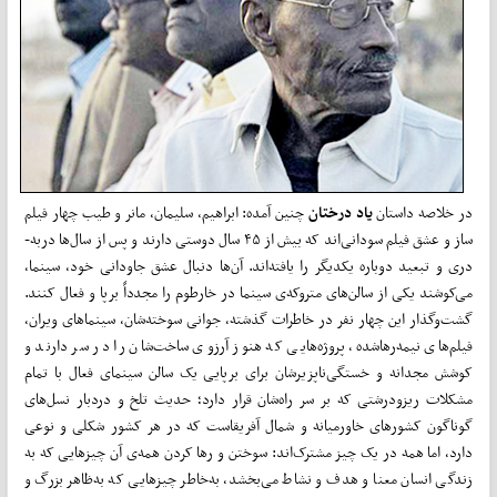
در خلاصه‌ داستان
یاد درختان
چنین آمده: ابراهیم، سلیمان، مانر و طیب چهار فیلم­­­‌
ساز و عشق فیلم سودانی‌­­اند که بیش از ۴۵ سال دوستی دارند و پس از سال­­‌ها دربه‌­­
دری و تبعید دوباره یک­­دیگر را یافته‌­­اند. آن­­‌ها دنبال عشق جاودانی خود، سینما،
می‌کوشند یکی از سالن‌­­های متروکه‌ی سینما در خارطوم را مجدداً برپا و فعال کنند.
گشت­­‌وگذار این چهار نفر در خاطرات گذشته، جوانی سوخته‌­شان، سینماهای ویران،
فیلم­­‌های نیمه‌رهاشده، پروژه­­‌هایی که هنوز آرزوی ساخت­­­‌شان را در سر دارند و
کوشش مجدانه و خستگی­­‌ناپزیرشان برای برپایی یک سالن سینمای فعال با تمام
مشکلات ریزودرشتی که بر سر راه­‌شان قرار دارد؛ حدیث تلخ و دردبار نسل­­­‌های
گوناگون کشورهای خاورمیانه و شمال آفریقاست که در هر کشور شکلی و نوعی
دارد، اما همه در یک چیز مشترک‌­­اند: سوختن و رها کردن همه‌ی آن چیزهایی که به
زندگی انسان معنا و هدف و نشاط می­­‌بخشد، به‌خاطر چیزهایی که به‌­­ظاهر بزرگ و