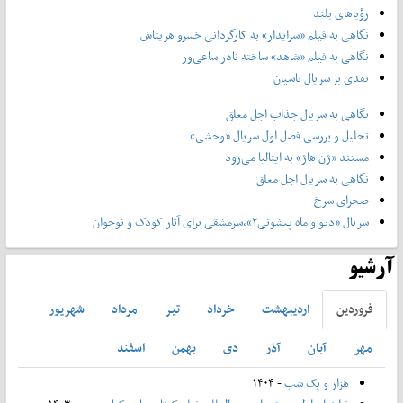
رؤیاهای بلند
نگاهی به فیلم «سرایدار» به کارگردانی خسرو هریتاش
نگاهی به فیلم «شاهد» ساخته نادر ساعی‌ور
نقدی بر سریال تاسیان
نگاهی به سریال جذاب اجل معلق
تحلیل و بررسی فصل اول سریال «وحشی»
مستند «ژن هاژ» به ایتالیا می‌رود
نگاهی به سریال اجل معلق
صحرای سرخ
سریال «دیو و ماه پیشونی۲»،سرمشقی برای آثار کودک و نوجوان
آرشیو
فروردين
ارديبهشت
خرداد
تير
مرداد
شهريور
مهر
آبان
آذر
دی
بهمن
اسفند
هزار و یک شب
- ۱۴۰۴