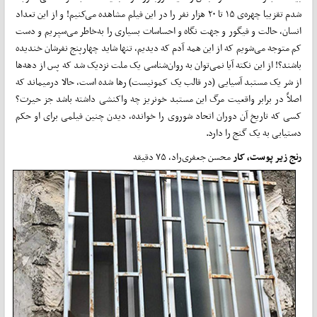
شدم تقزیبا چهره‌ی ۱۵ تا ۲۰ هزار نفر را در این فیلم مشاهده می‌کنیم! و از این تعداد
انسان، حالت و فیگور و جهت نگاه و احساسات بسیاری را به­‌خاطر می­­‌سپریم و دست­­‌
کم متوجه می­­‌شویم که از این همه آدم که دیدیم، تنها شاید چهارپنج نفرشان خندیده
باشند؟! از این نکته آیا نمی‌توان به روان­­‌شناسی یک ملت نزدیک شد که پس از دهه‌ها
از شر یک مستبد آسیایی (در قالب یک کمونیست) رها شده است، حالا درمی­­ماند که
اصلاً در برابر واقعیت مرگ این مستبد خون­­ریز چه واکنشی داشته باشد جز حیرت؟
کسی که تاریخ آن دوران اتحاد شوروی را خوانده، دیدن چنین فیلمی برای او حکم
دست­یابی به یک گنج را دارد.
رنج زیر پوست، کار
محسن جعفری‌راد، ۷۵ دقیقه