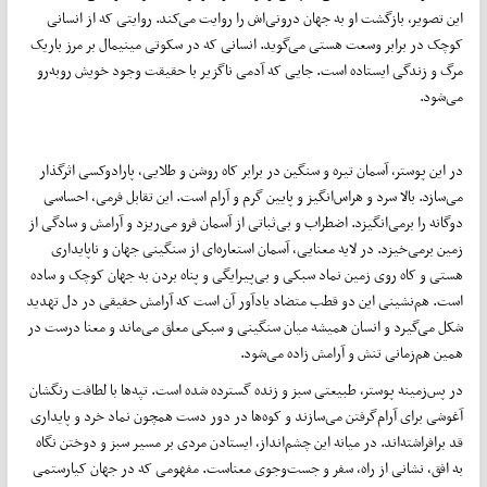
این تصویر، بازگشت او به جهان درونی‌اش را روایت می‌کند. روایتی که از انسانی
کوچک در برابر وسعت هستی می‌گوید. انسانی که در سکوتی مینیمال بر مرز باریک
مرگ و زندگی ایستاده است. جایی که آدمی ناگزیر با حقیقت وجود خویش روبه‌رو
می‌شود.
در این پوستر، آسمان تیره و سنگین در برابر کاه روشن و طلایی، پارادوکسی اثرگذار
می‌سازد. بالا سرد و هراس‌انگیز و پایین گرم و آرام است. این تقابل فرمی، احساسی
دوگانه را برمی‌انگیزد. اضطراب و بی‌ثباتی از آسمان فرو می‌ریزد و آرامش و سادگی از
زمین برمی‌خیزد. در لایه معنایی، آسمان استعاره‌ای از سنگینی جهان و ناپایداری
هستی و کاه روی زمین نماد سبکی و بی‌پیرایگی و پناه بردن به جهان کوچک و ساده
است. هم‌نشینی این دو قطب متضاد یادآور آن است که آرامش حقیقی در دل تهدید
شکل می‌گیرد و انسان همیشه میان سنگینی و سبکی معلق می‌ماند و معنا درست در
همین هم‌زمانی تنش و آرامش زاده می‌شود.
در پس‌زمینه پوستر، طبیعتی سبز و زنده گسترده شده است. تپه‌ها با لطافت رنگشان
آغوشی برای آرام‌گرفتن می‌سازند و کوه‌ها در دور دست همچون نماد خرد و پایداری
قد برافراشته‌اند. در میانه این چشم‌انداز، ایستادن مردی بر مسیر سبز و دوختن نگاه
به افق، نشانی از راه، سفر و جست‌وجوی معناست. مفهومی که در جهان کیارستمی