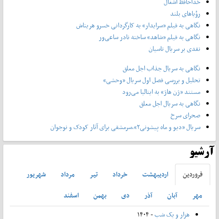
خداحافظ آشغال
رؤیاهای بلند
نگاهی به فیلم «سرایدار» به کارگردانی خسرو هریتاش
نگاهی به فیلم «شاهد» ساخته نادر ساعی‌ور
نقدی بر سریال تاسیان
نگاهی به سریال جذاب اجل معلق
تحلیل و بررسی فصل اول سریال «وحشی»
مستند «ژن هاژ» به ایتالیا می‌رود
نگاهی به سریال اجل معلق
صحرای سرخ
سریال «دیو و ماه پیشونی۲»،سرمشقی برای آثار کودک و نوجوان
آرشیو
فروردين
ارديبهشت
خرداد
تير
مرداد
شهريور
مهر
آبان
آذر
دی
بهمن
اسفند
هزار و یک شب
- ۱۴۰۴