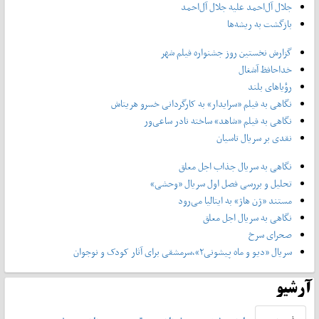
جلال آل‌احمد علیه جلال آل‌‌احمد
بازگشت به ریشه‌ها
گزارش نخستین روز جشنواره فیلم شهر
خداحافظ آشغال
رؤیاهای بلند
نگاهی به فیلم «سرایدار» به کارگردانی خسرو هریتاش
نگاهی به فیلم «شاهد» ساخته نادر ساعی‌ور
نقدی بر سریال تاسیان
نگاهی به سریال جذاب اجل معلق
تحلیل و بررسی فصل اول سریال «وحشی»
مستند «ژن هاژ» به ایتالیا می‌رود
نگاهی به سریال اجل معلق
صحرای سرخ
سریال «دیو و ماه پیشونی۲»،سرمشقی برای آثار کودک و نوجوان
آرشیو