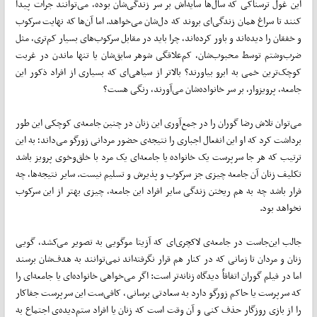
این غول ترسناکی که سال‌ها سایه‌اش بر سر زندگی‌شان بوده، می‌توانند جرأت پیدا
کنند تا سراغ همان زندگی‌ای‌ بروند که دل‌شان می‌خواهد. اما آن‌ها که نهایت سرکوب
و خفقان را دیده‌اند و باور کرده‌اند، چرا باید در مقابل سرکوب‌های بسیار کم‌تری، مثل
ضرب‌وشتم توسط محبوب‌شان، کم‌علاقگی شوهر سابق‌شان یا تنها ماندن در غربت
کوچک‌ترین خمی به ابرو بیاورند؟ بالاتر از سیاهی‌ای که بسیاری از افراد ذکور این
جامعه، پرویزوار، بر سر خانواده‌شان می‌آورند، رنگی هست؟
می‌توان تلاش رضا گوران را در جمع‌آوری این زنان در چنین جامعه‌ی کوچکی این طور
برداشت کرد که او این انفعال اجباری را نتیجه‌ی حضور مردانی زورگو می‌داند؛ به این
ترتیب که هر جا سرپرست یک خانواده یا جامعه‌ای یک مرد با خلق‌وخوی پرویز باشد
تکلیف زنان آن جامعه چیزی جز سرکوب و پذیرش و تسلیم نیست. سایر نتیجه‌ها، چه
فرار باشد چه به هم ریختن زندگی سایر افراد این جامعه، چیزی بهتر از این سرکوب
نخواهد بود.
جالب‌ این‌جاست در جامعه‌ی لاکچری‌ای که آزیتا موگویی به تصویر می‌کشد، گویی
زنان و مردان تا زمانی که در کنار هم قرار نگرفته‌اند نمی‌توانند به هدف‌شان برسند
اما در فیلم گوران اتفاقاً دیدگاه زنانه‌تر است: اگر می‌خواهی خانواده‌ای یا جامعه‌ای را
که سرپرست یا حاکم زورگو دارد به سعادتی برسانی، کافی‌ست این سرپرست جفاکار
را از بازی روزگار حذف کنی و آن وقت است که زنان یا افراد ستم‌دیده‌ی اجتماع به