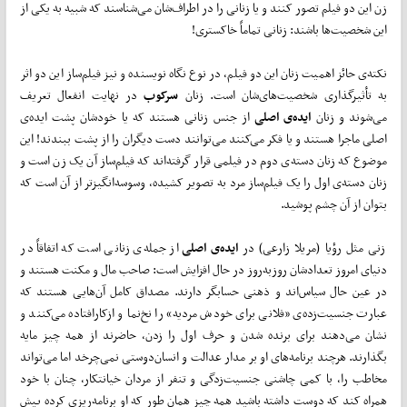
زن این دو فیلم تصور کنند و یا زنانی را در اطراف‌شان می‌شناسند که شبیه به یکی از
این شخصیت‌ها باشند: زنانی تماماً خاکستری!
نکته‌ی حائز اهمیت زنان این دو فیلم، در نوع نگاه نویسنده و نیز فیلم‌ساز این دو اثر
به تأثیرگذاری شخصیت‌های‌شان است. زنان
سرکوب
در نهایت انفعال تعریف
می‌شوند و زنان
ایده‌ی اصلی
از جنس زنانی هستند که یا خودشان پشت ایده‌ی
اصلی ماجرا هستند و یا فکر می‌کنند می‌توانند دست دیگران را از پشت ببندند! این
موضوع که زنان دسته‌ی دوم در فیلمی قرار گرفته‌اند که فیلم‌ساز آن یک زن است و
زنان دسته‌ی اول را یک فیلم‌ساز مرد به تصویر کشیده، وسوسه‌انگیزتر از آن است که
بتوان از آن چشم پوشید.
زنی مثل رؤیا (مریلا زارعی) در
ایده‌ی اصلی
از جمله‌ی زنانی است که اتفاقاً در
دنیای امروز تعدادشان روزبه‌روز در حال افزایش است: صاحب مال و مکنت هستند و
در عین حال سیاس‌اند و ذهنی حسابگر دارند. مصداق کامل آن‌هایی هستند که
عبارت جنسیت‌زده‌ی «فلانی برای خودش مردیه» را نخ‌نما و ازکارافتاده می‌کنند و
نشان می‌دهند برای برنده شدن و حرف اول را زدن، حاضرند از همه چیز مایه
بگذارند. هرچند برنامه‌های او بر مدار عدالت و انسان‌دوستی نمی‌چرخد اما می‌تواند
مخاطب را، با کمی چاشنی جنسیت‌زدگی و تنفر از مردان خیانتکار، چنان با خود
همراه کند که دوست داشته باشید همه چیز همان طور که او برنامه‌ریزی کرده پیش