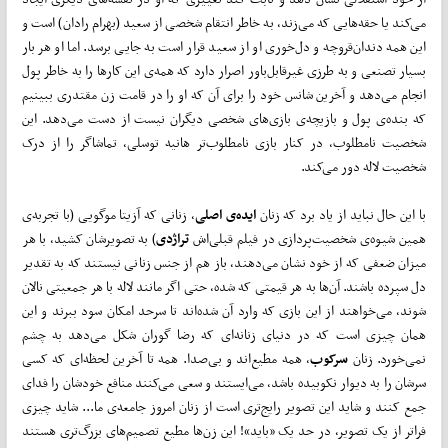
می‌کند یا حقه‌هایی که می‌زند، به خاطر انتقام شخصی از سعید (بهرام رادان) است و
این همه دندان‌قروچه و دل‌خوری او از سعید قرار است به جایی برسد. اما او هر بار
بسیار تصنعی و به طرزی غیرقابل‌باور اصرار دارد که همه‌ی این کارها را به خاطر پول
انجام می‌دهد و آخرین شانس خود را برای آن که او را در قامت زن مقتدری ببینیم
که بنده‌ی پول و بازیچه‌ی بازی‌های شخصی دیگران نیست از دست می‌دهد. این
شخصیت نامطلوب، در کنار بازی نامطلوب‌تر هانیه توسلی، تماشاگر را از درک
شخصیت لاله دور می‌کند.
با این حال نباید از یاد برد که زنان
ایده‌ی اصلی
، زنانی که آزیتا موگویی (با تجربه‌ی
همین شیوه‌ی شخصیت‌پردازی در فیلم قبلی‌اش
تراژدی
) به تصویرشان کشید، با هر
میزان ضعفی که از خود نشان می‌دهند، باز هم از جنس زنانی نیستند که به تقدیر
دل سپرده باشند. آن‌ها به هر قیمتی که شده، حتی اگر مانند لاله با هر جمعیتی نالان
شوند، می‌خواهند از این بازی که وارد آن شده‌اند تا سرحد امکان سود ببرند و این
همان چیزی است که در دنیای زنانه‌ای که رضا گوران شکل می‌دهد به چشم
نمی‌خورد. زنان
سرکوب
، همه مطیع‌اند و بی‌صدا. همه تا آخرین لحظه‌ای که کسی
سرشان را به دیوار نکوبیده باشد، می‌ایستند و سعی می‌کنند منافع خودشان را فدای
جمع کنند و شاید این تصویر رایج‌تری است از زنان امروز جامعه‌ی ما... شاید چیزی
فراتر از یک تصویر، در حد یک «باید»! این زن‌ها مطیع تصمیم‌های بزرگ‌تری هستند