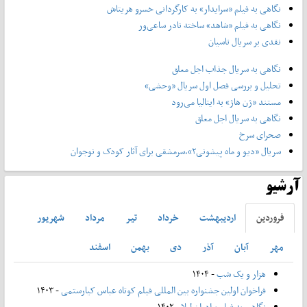
نگاهی به فیلم «سرایدار» به کارگردانی خسرو هریتاش
نگاهی به فیلم «شاهد» ساخته نادر ساعی‌ور
نقدی بر سریال تاسیان
نگاهی به سریال جذاب اجل معلق
تحلیل و بررسی فصل اول سریال «وحشی»
مستند «ژن هاژ» به ایتالیا می‌رود
نگاهی به سریال اجل معلق
صحرای سرخ
سریال «دیو و ماه پیشونی۲»،سرمشقی برای آثار کودک و نوجوان
آرشیو
فروردين
ارديبهشت
خرداد
تير
مرداد
شهريور
مهر
آبان
آذر
دی
بهمن
اسفند
هزار و یک شب
- ۱۴۰۴
فراخوان اولین جشنواره بین المللی فیلم کوتاه عباس کیارستمی
- ۱۴۰۳
نگاهی به فیلم برادران لیلا
- ۱۴۰۲