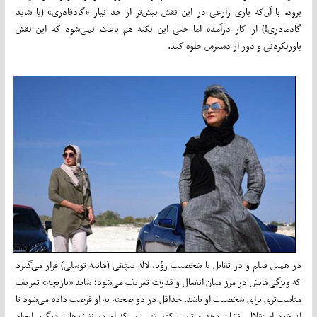
برود. با آن‌که بازی زارعی در این نقش بیش‌تر از حد نیاز «گادفادری» (یا شاید
گادمادری!) از کار درآمده اما حتی این نکته هم باعث نمی‌شود که این نقش
باورنکردنی و دور از دسترس جلوه کند.
در همین فیلم و در تقابل با شخصیت رؤیا، لاله بیهقی (هانیه توسلی) قرار می‌گیرد
که ویژگی‌هایش در مرز میان انفعال و قدرت تعریف می‌شود؛ شاید «بازیچه» تعریف
مناسب‌تری برای شخصیت او باشد. حداقل در دو صحنه به او فرصت داده می‌شود تا
از خود استقلالی نشان دهد و ثابت کند تغییری که او در نقشه‌های دیگری ایجاد