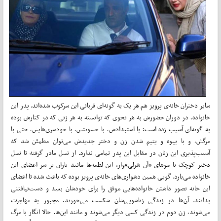
سایر دختران خانه‌ی پرویز هم هر یک به گونه‌ای قربانی این سرکوب شده‌اند. پدر این
خانواده، در دوران حضورش به هر نحوی که توانسته به هر زنی که در کنارش بوده
به گونه‌ای آسیب زده است؛ با استبدادش، با خشونتش، با خودسری‌هایش، حتی با
مرگش، و با بیوه و یتیم شدن زن و دختر جدیدش می‌توان مطمئن شد که
آسیب‌پذیری این زنان در مقابل این پدر تمامی ندارد. از نسل مادر گرفته تا نسل
دختر کوچک با موهای «آن شرلی»‌وار، این لطمه‌ها مانند باران بر سر اعضای این
خانواده می‌بارد. گویی همین دشواری‌های خانه‌ی پرویز بوده که باعث شده تا اعضای
این خانه تصور داشتن خانواده‌هایی موفق را برای خودشان بعید و دست‌نیافتنی
بدانند. آن‌ها در زندگی زناشویی‌شان شکست می‌خورند، مجبور به مهاجرت
می‌شوند، زن دوم در زندگی کسی دیگر می‌شوند و مانند این‌ها. حالا انگار با مرگ