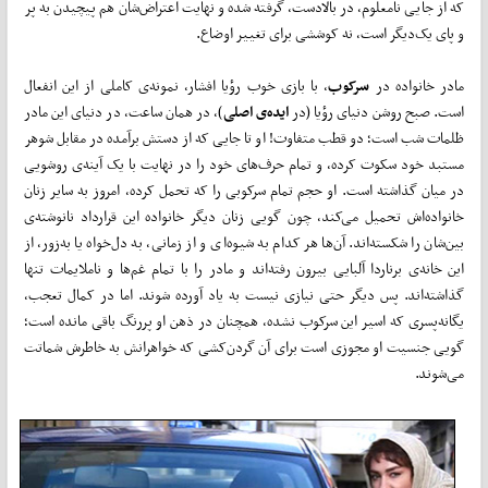
که از جایی نامعلوم، در بالادست، گرفته شده و نهایت اعتراض‌شان هم پیچیدن به پر
و پای یک‌دیگر است، نه کوششی برای تغییر اوضاع.
مادر خانواده در
سرکوب
، با بازی خوب رؤیا افشار، نمونه‌ی کاملی از این انفعال
است. صبح روشن دنیای رؤیا (در
ایده‌ی اصلی
)، در همان ساعت، در دنیای این مادر
ظلمات شب است؛ دو قطب متفاوت! او تا جایی که از دستش برآمده در مقابل شوهر
مستبد خود سکوت کرده، و تمام حرف‌های خود را در نهایت با یک آینه‌ی روشویی
در میان گذاشته است. او حجم تمام سرکوبی را که تحمل کرده، امروز به سایر زنان
خانواده‌اش تحمیل می‌کند، چون گویی زنان دیگر خانواده این قرارداد نانوشته‌ی
بین‌شان را شکسته‌اند. آن‌ها هر کدام به شیوه‌ای و از زمانی، به دل‌خواه یا به‌زور، از
این خانه‌ی برناردا آلبایی بیرون رفته‌اند و مادر را با تمام غم‌ها و ناملایمات تنها
گذاشته‌اند. پس دیگر حتی نیازی نیست به یاد آورده شوند. اما در کمال تعجب،
یگانه‌پسری که اسیر این سرکوب نشده، همچنان در ذهن او پررنگ باقی مانده است؛
گویی جنسیت او مجوزی است برای آن گردن‌کشی که خواهرانش به خاطرش شماتت
می‌شوند.