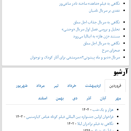
نگاهی به فیلم «شاهد» ساخته نادر ساعی‌ور
نقدی بر سریال تاسیان
نگاهی به سریال جذاب اجل معلق
تحلیل و بررسی فصل اول سریال «وحشی»
مستند «ژن هاژ» به ایتالیا می‌رود
نگاهی به سریال اجل معلق
صحرای سرخ
سریال «دیو و ماه پیشونی۲»،سرمشقی برای آثار کودک و نوجوان
آرشیو
فروردين
ارديبهشت
خرداد
تير
مرداد
شهريور
مهر
آبان
آذر
دی
بهمن
اسفند
هزار و یک شب
- ۱۴۰۴
فراخوان اولین جشنواره بین المللی فیلم کوتاه عباس کیارستمی
- ۱۴۰۳
نگاهی به فیلم برادران لیلا
- ۱۴۰۲
سایۀ یک شوک
- ۱۳۹۹