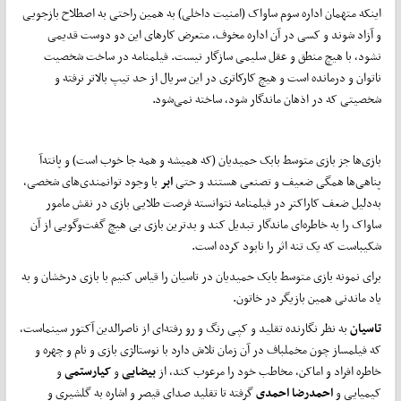
اینکه متهمان اداره سوم ساواک (امنیت داخلی) به همین راحتی به اصطلاح بازجویی
و آزاد شوند و کسی در آن اداره مخوف، متعرض کارهای این دو دوست قدیمی
نشود، با هیچ منطق و عقل سلیمی سازگار نیست. فیلمنامه در ساخت شخصیت
ناتوان و درمانده است و هیچ کارکاتری در این سریال از حد تیپ بالاتر نرفته و
شخصیتی که در اذهان ماندگار شود، ساخته نمی‌شود.
بازی‌ها جز بازی متوسط بابک حمیدیان (که همیشه و همه جا خوب است) و پانته‌آ
پناهی‌ها همگی ضعیف و تصنعی هستند و حتی
ابر
با وجود توانمندی‌های شخصی،
به‌دلیل ضعف کاراکتر در فیلمنامه نتوانسته فرصت طلایی بازی در نقش مامور
ساواک را به خاطره‌ای ماندگار تبدیل کند و بدترین بازی بی هیچ گفت‌وگویی از آن
شکیباست که یک تنه اثر را نابود کرده است.
برای نمونه بازی متوسط بابک حمیدیان در تاسیان را قیاس کنیم با بازی درخشان و به
یاد ماندنی همین بازیگر در خاتون.
تاسیان
به نظر نگارنده تقلید و کپی رنگ و رو رفته‌ای از ناصرالدین آکتور سینماست،
که فیلمساز چون مخملباف در آن زمان تلاش دارد با نوستالژی بازی و نام و چهره و
خاطره افراد و اماکن، مخاطب خود را مرعوب کند، از
بیضایی
و
کیارستمی
و
کیمیایی و
احمدرضا احمدی
گرفته تا تقلید صدای قیصر و اشاره به گلشیری و