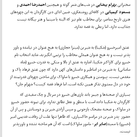
سخنرانی
بهرام بیضایی
در شب‌های شعر گوته و همچنین
احمدرضا احمدی
و
مسعود کیمیایی
در کافه‌ای روشنفکری، ضمن ادای دین کارگردان به این چهره‌های
هنری تاریخ معاصر، برای مخاطب عام نیز که البته با سینما و هنر بیگانه نیست
جذابیت دارد، اما ربطی به قصه ندارد.
عشق امیرخسرو (شکیبا) به شیرین (میترا حجازی) به هیچ عنوان در نیامده و باور
پذیر نیست و به هیچ عنوان همدلی مخاطب را برنمی انگیزید. شاید انتخاب نام
خسرو برای کاراکتر شکیبا، اشاره به عشق از بالا و متکی به قدرت خسرو (شاه
ساسانی) به شیرین در اساطیر و داستان‌های کهن دارد که چون عشق فرهاد پاک و
مقدس نیست. پیوستن و همکاری خسرو با ساواک برای ساختن چهره‌ای قدرتمند از
خود در دل معشوق تذکر همین نکته است، اما فرهاد قصه کیست؟ شهرام جان؟
بسیاری از صحنه‌ها و جیمز باند بازی‌های خسرو در سریال و چک سفیدی که
کارگردان به شکیبا داده است با منطق و عقل تطابق ندارد. برای نمونه حضور خسرو
در ساواک و صحنه مضحک بازجویی و سپس آزادی شیرین و دوستانش و پس از آن
حضور پدر شیرین در مراسم خاکسپاری، که ظاهرا تنها علت ان رفاقت قدیمی امیر
(خسرو) با سعید(
صابر ابر
- مامور ساواک) است که آن هم ساخته نشده و باورپذیر
نیست.