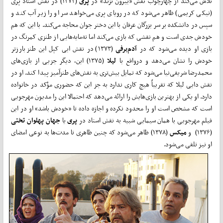
تلاش می‌کند از چهار‌چوب نقش «بیرون نزند» در
پری
(۱۳۷۳) در نقش استاد پری
(نیکی کریمی) ظاهر می‌شود که در رویای پری می‌خواهد سر او را زیر آب کند و
سپس در دانشکده بر سر بزرگان عرفان با این دختر جوان محاجه می‌کند. با این که هم
خودش جدی است و هم نقشی که بازی می‌کند اما ته‌مایه‌هایی از طنزی کمرنگ در
بازی او دیده می‌شود که در
آدم‌برفی
(۱۳۷۳) در نقش ابی کپل این طنز بارزتر
خودش را نشان می‌دهد و درواقع با
لیلا
(۱۳۷۵) این، دیگر جزیی از بازی‌های
محمد‌رضا شریفی‌نیا می‌شود که تمایل بیش‌تری به نقش‌های طنزآمیز پیدا کند. او در
نقش دایی لیلا که تقریباً هیچ کاری ندارد به جز این که حضوری مؤکد در خانواده
دارد. او یکی از بهترین بازی‌هایش را ارائه می‌دهد که احتمالا این را مدیون مهرجویی
است که مشخص است او را محدود نکرده و اجازه داده تا «خودش باشد» او در این
فیلم مهرجویی با همان سیمایی شبیه به نقش استاد در
پری
یا
جهان پهلوان تختی
(۱۳۷۶) و
میکس
(۱۳۷۸) ظاهر می‌شود که چنین ظاهری تا مدت‌ها به نوعی امضای
او نیز تلقی می‌شود.