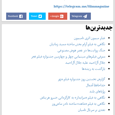
https://telegram.me/filmmagazine
Facebook
Tweet
Google+
Telegram
جدیدترین‌ها
غبار میمون اثری نامیمون
نگاهی به فیلم آرام بخش ساخته سعید زمانیان
جنگ روایت‌ها در عصر هوش مصنوعی
معرفی فیلم‌های سینمایی چهل‌ و چهارمین جشنواره فیلم فجر
جلال آل‌احمد علیه جلال آل‌‌احمد
بازگشت به ریشه‌ها
گزارش نخستین روز جشنواره فیلم شهر
خداحافظ آشغال
رؤیاهای بلند
نگاهی به فیلم «سرایدار» به کارگردانی خسرو هریتاش
نگاهی به فیلم «شاهد» ساخته نادر ساعی‌ور
نقدی بر سریال تاسیان