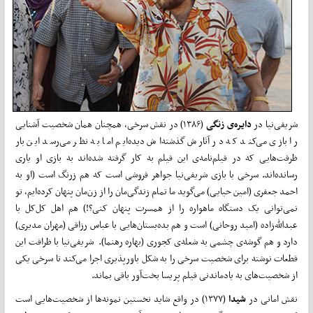
شریفی‌نیا در
دایره‌ی زنگی
(۱۳۸۶) در نقش سرخی، همچنان همان شخصیت آشنایی
را بازی می‌کند که در آثارش گذشته‌اش دیده‌ایم اما به نظر می‌رسد این بار
ظرفت‌هایی که در فیلم‌نامه‌ی این فیلم به کار گرفته شده‌اند به بازی او یاری
رسانده‌اند. سرخی با بازی شریفی‌نیا جواهر فروشی است که هم زرنگ است (او به
احمد جعفری (امین حیایی) می‌گوید ما تمام زندگی‌مان را از زن‌مان پنهان کرده‌ایم، تو
نمی‌توانی یک دستگاه ماهواره را از همسرت پنهان کنی؟!) هم اهل کل‌کل با
عبدالله‌زاده (امید روحانی) است و هم بده‌بستان‌هایی با عباس رزاقی (مهران مدیری)
دارد و هم گوشه‌ی چشمی به شعله‌ی کجوری (بهاره رهنما). شریفی‌نیا با ظرافت این
قطعات نوشته برای شخصیت سرخی را به شکل باورپذیری اجرا می‌کند تا سرخی یکی
از شخصیت‌های به یادماندنی فیلم پریسا بخت‌آور باقی بماند.
نقش امانی در
شیدا
(۱۳۷۷) در واقع شاید نخستین نمونه‌ها از شخصیت‌هایی است