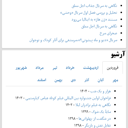
نگاهی به سریال جذاب اجل معلق
تحلیل و بررسی فصل اول سریال «وحشی»
مستند «ژن هاژ» به ایتالیا می‌رود
نگاهی به سریال اجل معلق
صحرای سرخ
سریال «دیو و ماه پیشونی۲»،سرمشقی برای آثار کودک و نوجوان
آرشیو
فروردين
ارديبهشت
خرداد
تير
مرداد
شهريور
مهر
آبان
آذر
دی
بهمن
اسفند
هزار و یک شب
- ۱۴۰۴
فراخوان اولین جشنواره بین المللی فیلم کوتاه عباس کیارستمی
- ۱۴۰۳
نگاهی به فیلم برادران لیلا
- ۱۴۰۲
سایۀ یک شوک
- ۱۳۹۹
در شگفت از پهلوانی‌ها
- ۱۳۹۸
تقابل نقش و بازیگر
- ۱۳۹۸