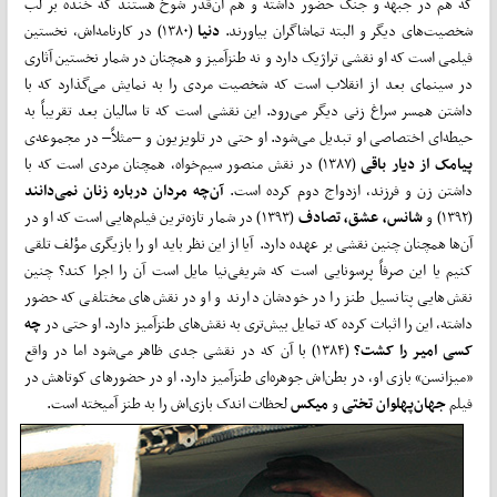
که هم در جبهه‌ و جنگ حضور داشته‌ و هم آن‌قدر شوخ هستند که خنده بر لب
شخصیت‌های دیگر و البته تماشاگران بیاورند.
دنیا
(۱۳۸۰) در کارنامه‌اش، نخستین
فیلمی است که او نقشی تراژیک دارد و نه طنز‌آمیز و همچنان در شمار نخستین آثاری
در سینمای بعد از انقلاب است که شخصیت مردی را به نمایش می‌گذارد که با
داشتن همسر سراغ زنی دیگر می‌رود. این نقشی است که تا سالیان بعد تقریباً به
حیطه‌ای اختصاصی او تبدیل می‌شود. او حتی در تلویزیون و –مثلاً– در مجموعه‌ی
پیامک از دیار باقی
(۱۳۸۷) در نقش منصور سیم‌خواه، همچنان مردی است که با
داشتن زن و فرزند، ازدواج دوم کرده است.
آن‌چه مردان درباره زنان نمی‌دانند
(۱۳۹۲) و
شانس، عشق، تصادف
(۱۳۹۳) در شمار تازه‌ترین فیلم‌هایی است که او در
آن‌ها همچنان چنین نقشی بر عهده دارد. آیا از این نظر باید او را بازیگری مؤلف تلقی
کنیم یا این صرفاً پرسونایی است که شریفی‌نیا مایل است آن را اجرا کند؟ چنین
نقش‌هایی پتانسیل طنز را در خودشان دارند و او در نقش‌های مختلفی که حضور
داشته، این را اثبات کرده که تمایل بیش‌تری به نقش‌های طنزآمیز دارد. او حتی در
چه
کسی امیر را کشت؟
(۱۳۸۴) با آن که در نقشی جدی ظاهر می‌شود اما در واقع
«میزانسن» بازی او، در بطن‌اش جوهره‌ای طنزآمیز دارد. او در حضور‌های کوتاهش در
فیلم
جهان‌پهلوان تختی
و
میکس
لحظات اندک بازی‌اش را به طنز آمیخته است.