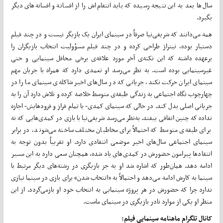
سال‌ها بعد به این نتیجه رسیده که باید انتقام‌اش را از افسانه و افسانه‌های دیگر
بگیرد.
همه می‌دانند که شریفی‌نیا صرفاً در سینمای ایران یک بازیگر نیست و در چند فیلم
دستیار بوده، تیتراژ طراحی کرده و در چند فیلم‌ مسؤولیت انتخاب بازیگران را
برعهده داشته که این نکته‌ی آخر مورد علاقه‌ی برخی محافل سینمایی و حتی
غیرسینمایی بوده است. به نظر می‌رسد او تعمدی دارد که همراه با جریان مهم
سینمای ایران حرکت نکند، جریانی که در سال‌های اخیر شاکله‌ی سینمای ما را در
چهارچوب نگاه اجتماعی به زندگی طبقه‌ی متوسط خلاصه کرده و تلاش دارد آن را به
جریانی اصلی بدل کند. در حالی که سینمای کمدی- با تمام فراز و فرود‌هایش- اجازه
نداده که چنین اتفاقی بیفتد. به‌نظر می‌رسد شریفی‌نیا با بازی در کمدی‌هایی که نه
برای طبقه‌ی متوسط که احتمالاً برای مخاطبان مختلف ساخته می‌شوند، در برابر
سینمای اجتماعی سال‌های اخیر موضعی انتقادی دارد. او تقریباً بدون توجه به
انتقاد‌ها پیرامون حضورش در کمدی‌های یاد شده، همچنان سعی دارد به این مسیر
ادامه دهد. همان‌طور که اشاره شد او به جز بازیگری در رشته‌های دیگر مرتبط با
سینما به کارش ادامه می‌دهد و احتمالاً به «انتخاب شدن» برای بازی در سینما نیازی
ندارد چرا که حضورش در هر پروژه سینمایی به انتخاب خود او بازمی‌گردد. از این
منظر او یکی از موارد نادر بازیگری در سینمای ماست.
کانال تلگرام ماهنامه سینمایی فیلم: