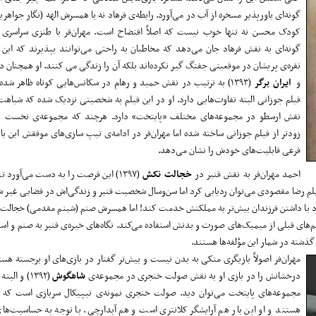
گونه‌ای باور‌پذیر مسخره از آب در می‌آورد. رابطه‌ی فرهاد نه با همسرش الهه (نگار جواهریا
کودک محسن نه تنها خوب نیست که اصلاً افتضاح است. مهران‌فر با طنزی سراسری در
گونه‌ای به نقش فرهاد جان می‌دهد که مخاطبان به راحتی می‌توانند بپذیرند که این
نفره‌ی پریشان در موقعیتی جفنگ گیر نکرده‌اند بلکه آن را زندگی می کنند. او همچنان د
و
ایران برگر
(۱۳۹۳) به ترتیب در نقش حمید و رهام در سکانس‌هایی کوتاه ظاهر شد
فیلم جوزانی البته تفاوت‌هایی دارد. او در این فیلم به شخصیتی نزدیک شده که شباهت‌ه
زود‌تر از فیلم جوزانی ساخته شده اما مهران‌فر در ادامه‌ی تیپ سازی‌های موفقش این با
فرعی قابلیت‌های خودش را نشان می‌دهد.
احمد ‌مهران‌فر به نقش قنبر در
خجالت نکش
(۱۳۹۷) این فرصت را به دست می‌آورد ت
 فیلم رضا مقصودی می‌توان رد‌یابی کرد اما سن‌و‌سال شخصیت قنبر و زندگی‌اش در فضایی غیر 
 دارد با داشتن فرزندان بیش‌تر به مملکتش خدمت کند! اما همسرش صنم (شبنم مقدمی) خجالت
یلم‌‌های قبلی از میمیک‌های صورت و بدنش استفاده می‌کند. نگاه‌‌های خیره‌ی قنبر به صنم و 
ذشته در شمار این مؤلفه‌ها هستند.
مهران‌فر اصولاً بازیگری متکی به بدن نیست و بیش‌تر گفتار در بازی‌‌‌های او برجسته هس
درخشانش را در بازی او به نقش صولت خنجری در مجموعه‌ی
شاهگوش
(۱۳۹۲) و ا
مجموعه‌های پایتخت می‌توان دید. صولت خنجری نمونه‌ی تیپیکال سربازی است که تقر
هستند و او این بار هم آرایشگر کلانتری است و هم آبدارچی. با توجه به حساسیت‌ه