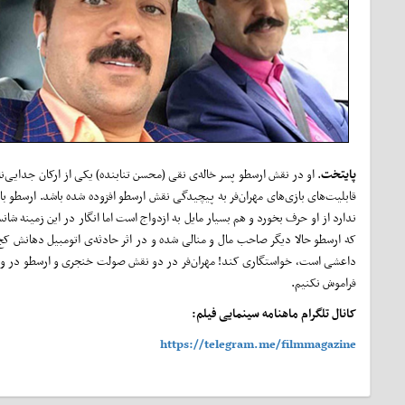
پایتخت
. او در نقش ارسطو پسر خاله‌ی نقی (محسن تنابنده) یکی از ارکان جدایی‌ن
قابلیت‌های بازی‌‌های مهران‌فر به پیچیدگی نقش ارسطو افزوده شده باشد. ارسطو 
ندارد از او حرف بخورد و هم بسیار مایل به ازدواج است اما انگار در این زمینه شا
که ارسطو حالا دیگر صاحب مال و منالی شده و در اثر حادثه‌ی اتومبیل دهانش 
داعشی است، خواستگاری کند! مهران‌فر در دو نقش صولت خنجری و ارسطو در واقع به
فراموش نکنیم.
کانال تلگرام ماهنامه سینمایی فیلم:
https://telegram.me/filmmagazine