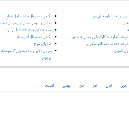
ین روز جشنواره فیلم شهر
نگاهی به سریال جذاب اجل معلق
غال
تحلیل و بررسی فصل اول سریال «وح
د
مستند «ژن هاژ» به ایتالیا می‌رود
لم «سرایدار» به کارگردانی خسرو هریتاش
نگاهی به سریال اجل معلق
لم «شاهد» ساخته نادر ساعی‌ور
صحرای سرخ
ال تاسیان
سریال «دیو و ماه پ
نوجوان
مهر
آبان
آذر
دی
بهمن
اسفند