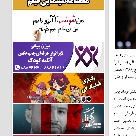
ش نازی (رعنا‌
لی (صابر ابر)
(۱۳۸۸) نقشی
 خانه از زندگی
ر نقش فرهاد یکی
 محسن است. به
تی نویسنده‌ای
 بازیگر است و
د» تفسیر احمد
دمی جدی نیست و
ست، فضا را به