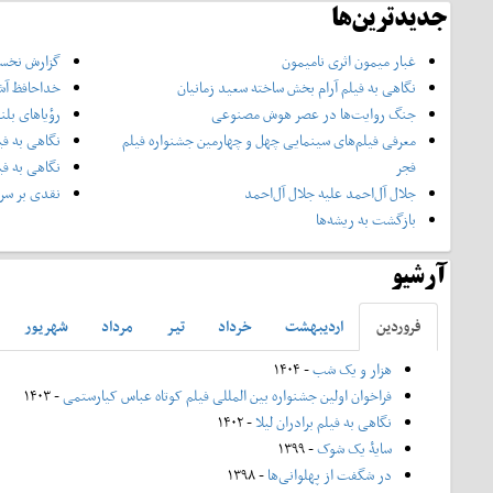
جدیدترین‌ها
غبار میمون اثری نامیمون
گزارش نخست
نگاهی به فیلم آرام بخش ساخته سعید زمانیان
خداحافظ آش
جنگ روایت‌ها در عصر هوش مصنوعی
رؤیاهای بلن
معرفی فیلم‌های سینمایی چهل‌ و چهارمین جشنواره فیلم
نگاهی به فی
فجر
نگاهی به فی
جلال آل‌احمد علیه جلال آل‌‌احمد
نقدی بر سری
بازگشت به ریشه‌ها
آرشیو
فروردين
ارديبهشت
خرداد
تير
مرداد
شهريور
هزار و یک شب
- ۱۴۰۴
فراخوان اولین جشنواره بین المللی فیلم کوتاه عباس کیارستمی
- ۱۴۰۳
نگاهی به فیلم برادران لیلا
- ۱۴۰۲
سایۀ یک شوک
- ۱۳۹۹
در شگفت از پهلوانی‌ها
- ۱۳۹۸