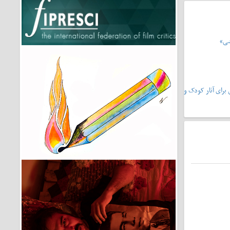
شی»
یشونی۲»،سرمشقی برای آثار کودک و