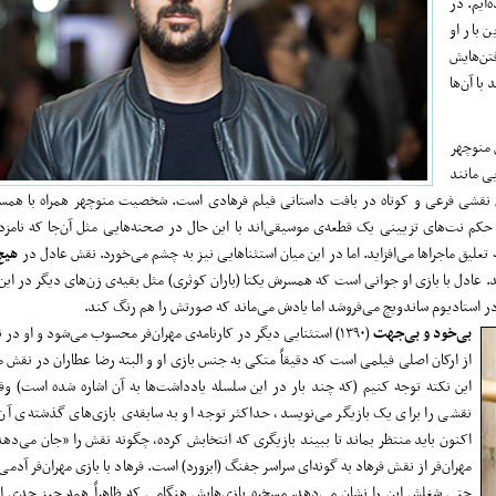
‌ایم. در
ن بار او
تن‌هایش
با آن‌ها
 منوچهر
یی مانند
 همچنان نقشی فرعی و کوتاه در بافت داستانی فیلم فرهادی است. شخصیت منوچهر همراه با همسر
کم نت‌های تزیینی یک قطعه‌ی موسیقی‌اند با این حال در صحنه‌‌هایی مثل آن‌جا که نامزد ا
تعلیق ماجراها می‌افزاید. اما در این میان استثناهایی نیز به چشم می‌خورد. نقش عادل در
هیچ
د. عادل با بازی او جوانی است که همسرش یکتا (باران کوثری) مثل بقیه‌ی زن‌های دیگر در این
ر استادیوم ساندویچ می‌فروشد اما یادش می‌ماند که صورتش را هم رنگ کند.
بی‌خود و بی‌جهت
(۱۳۹۰) استثنایی دیگر در کارنامه‌ی‌ مهران‌فر محسوب می‌شود و او د
از ارکان اصلی فیلمی است که دقیقاً متکی به جنس بازی او و البته رضا عطاران در نقش
این نکته توجه کنیم (که چند بار در این سلسله یادداشت‌ها به آن اشاره شده است) وق
نقشی را برای یک بازیگر می‌نویسد، حداکثر توجه او به سابقه‌ی‌ بازی‌های گذشته‌ی آن
اکنون باید منتظر بماند تا ببیند بازیگری که انتخابش کرده، چگونه نقش را «جان می‌ده
مهران‌فر از نقش فرهاد به گونه‌ای سراسر جفنگ (ابزورد) است. فرهاد با بازی مهران‌فر آ
حتی شغلش این را نشان می‌دهد. مسخره‌ بازی‌‌هایش هنگامی که ظاهراً همه چیز جدی ا