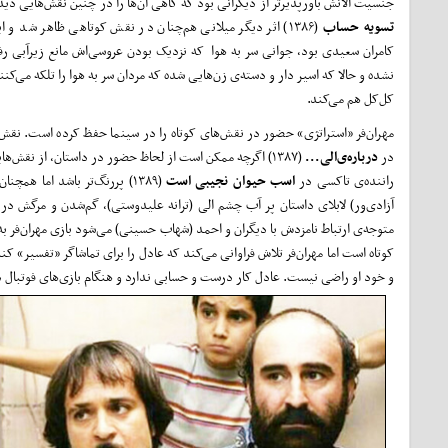
جنسیت الانش باور‌پذیر‌تر از دیگرانی بود که گاهی آن‌ها را در چنین نقش‌هایی دیده
تسویه حساب
(۱۳۸۶) اثر دیگر میلانی هم‌چنان در نقش کوتاهی ظاهر شد و ای
کامران سعیدی بود، جوانی سر به هوا که نزدیک بودن عروسی‌اش مانع زیرآبی رف
نشده و حالا که اسیر دار و دسته‌ی زن‌هایی شده که مردان سر به هوا را تلکه می‌‌کنند 
کل‌کل هم می‌کند.
مهران‌فر «استراتژی» حضور در نقش‌‌های کوتاه را در سینما حفظ کرده است. نقش
در
درباره‌ی‌الی...
(۱۳۸۷) اگرچه ممکن است از لحاظ حضور در داستان، از نقش‌ها
راننده‌ی تاکسی در
اسب حیوان نجیبی است
(۱۳۸۹) پر‌رنگ‌تر باشد اما
آزادی‌ور) لابلای داستان پر آب چشم الی (ترانه علیدوستی)، گم‌شدن و مرگش در ح
متوجه‌ی ارتباط نامزدش با دیگران و احمد (شهاب حسینی) می‌شود بازی مهران‌فر به 
کوتاه است اما مهران‌فر تلاش فراوانی می‌کند که عادل را برای تماشاگر «تفسیر» کن
و خود او راضی نیست. عادل کار درست و حسابی ندارد و هنگام بازی‌‌های فوتبال د