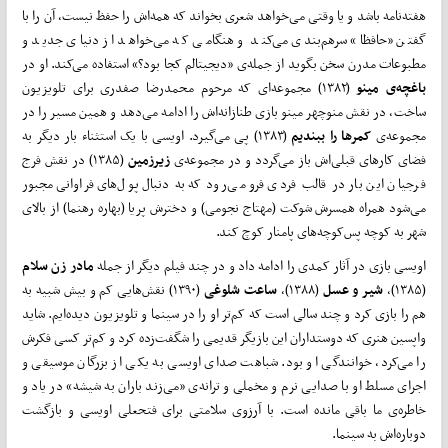
هفته‌نامه باشد و یا وقتی می‌خواهد شعری بخواند که همه‌اش را حفظ نیست، آن را با
گفتن «حافظا» سر‌هم‌بندی می‌کند و هنگامی که می‌خواهد از دنیای جدید و
مطبوعات مدرن سخن بگوید از جمله‌ی «دیجیتالم کجا بود؟» استفاده می‌کند. او در
باغچه‌ی مینو
(۱۳۸۲) مجموعه‌ای که مرحوم محمد‌رضا صفدری برای تلویزیون
ساخت، ‌در نقش منوچهر مینو بازی طنازانه‌اش را ادامه می‌دهد و همین مسیر را در
مجموعه‌ی
کمر‌ها را ببندیم
(۱۳۸۳) پی می‌گیرد. اویسی با یک استثناء بار دیگر به
فضای کارهای قبلی‌اش باز می‌گردد و در مجموعه‌ی
زیرزمین
(۱۳۸۵) در نقش فرج
فرجیان این بار در قالب فردی فرو می‌رود که به دنبال پول‌های فراوانی مجبور
می‌شود همراه همسرش شوکت (مهتاج نجومی) و دخترش پریا (بهاره رهنما) از بالای
شهر به کوچه پس‌کوچه‌‌های پامنار کوچ کند.
اویسی بازی در آثار کمدی را ادامه داد و در چند فیلم دیگر از جمله
مادر زن سلام
(۱۳۸۵)،
شیر و عسل
(۱۳۸۸)،
ساعت شلوغی
(۱۳۹۰) نقش‌هایی کم و بیش شبیه به
هم را بازی کرد و چند سالی است که کم‌تر او را در سینما و تلویزیون دیده‌ایم. شاید
واپسین هنری که دوستداران این بازیگر قدیمی را شگفت‌زده کرد و کم‌تر کسی فکرش
را می‌کرد، خوانندگی او بود. شباهت صدای اویسی به یکی از بزرگان موسیقی و
اجرای مسلط او با صدایی نرم و مخملی و ترانه‌ی «می‌زند باران به شیشه» در یاد و
خاطره‌ی ما باقی مانده است. با آرزوی سلامتی برای فتحعلی اویسی و بازگشت
دوباره‌اش به سینما.