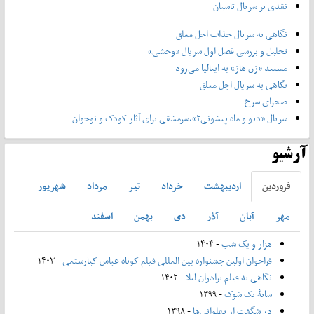
نقدی بر سریال تاسیان
نگاهی به سریال جذاب اجل معلق
تحلیل و بررسی فصل اول سریال «وحشی»
مستند «ژن هاژ» به ایتالیا می‌رود
نگاهی به سریال اجل معلق
صحرای سرخ
سریال «دیو و ماه پیشونی۲»،سرمشقی برای آثار کودک و نوجوان
آرشیو
فروردين
ارديبهشت
خرداد
تير
مرداد
شهريور
مهر
آبان
آذر
دی
بهمن
اسفند
هزار و یک شب
- ۱۴۰۴
فراخوان اولین جشنواره بین المللی فیلم کوتاه عباس کیارستمی
- ۱۴۰۳
نگاهی به فیلم برادران لیلا
- ۱۴۰۲
سایۀ یک شوک
- ۱۳۹۹
در شگفت از پهلوانی‌ها
- ۱۳۹۸