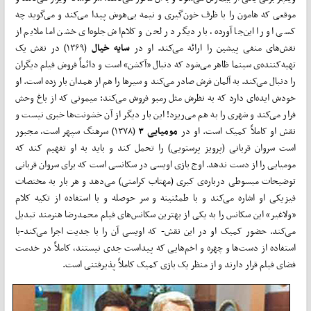
موقعی که هامون را با ظرف خون‌گیری و نیمه بی‌هوش پیدا می‌کند و می‌گوید چه
کسی او را این‌جا آورده، بار دیگر در لحن و کلام‌اش جلوه‌ای خشن اما ملایم از
نقش‌های منفی پیشین را ارائه می‌کند. او در
سایه خیال
(۱۳۶۹) در نقش یک
تهیه‌کننده‌ی سینما ظاهر می‌شود که دنبال «آکشن» است و دائماً فروش فیلم‌ دیگران
را دنبال می‌کند. به آلمان فرش صادر می‌کند و سیر‌ها را هم از همدان بار زده است. او
خودش ایده‌ای دارد که به نظرش مثل رمبو فروش می‌کند: میمونی که از باغ وحش
فرار می‌کند و شهری را به هم می‌ریزد! این بار دیگر از آن خشونت‌ها خبری نیست و
نقش او کاملاً کمیک است. او در
مومیایی ۳
(۱۳۷۸) سرهنگ سپهر است، مجبور
است سروان قربانی (پرویز پرستویی) را تحمل کند و باید به او تفهیم کند که
مومیایی را از دست ندهد. اوج بازی اویسی در سکانسی است که برای سروان قربانی
توضیحات مبسوطی درباره‌ی کبری (مهتاب کرامتی) می‌دهد و هر بار به مختصات
فیزیکی او اشاره می‌کند و با طمئنینه و سر حوصله و با استفاده از تکیه کلام
«ولاغیر» این سکانس را به یکی از بهترین سکانس‌های فیلم محمدرضا هنرمند تبدیل
می‌کند. حضور کمیک او در این نقش- که اویسی آن را با جدیت اجرا می‌کند-با
استفاده از دست‌ها و چهره و اخم‌هایی که پیداست جدی نیستند، کاملاً در خدمت
فضای فیلم قرار دارند و از منظر یک بازی کمیک کاملاً پذیرفتنی است.