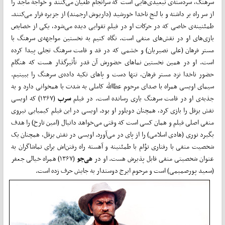
سرهنگ، سردسته‌ی تبعیدی‌هایی است که سرانجام طغیان می‌کنند و خواجه ماجد را
از سر راه بر داشته و با لنج ناخدا خورشید (داریوش ارجمند) از جزیره فرار می‌کنند.
طمئنینه‌ی خاصی که در حرکات او در فیلم تقوایی دیده می‌شود، یکی از خصایص
بازی‌های او در نقش‌های منفی است. نگاه کنیم به نخستین مواجهه‌ی سرهنگ با
مستر فرهان (علی نصیریان) و خشمی که در قد و قامت سرهنگ تجلی پیدا کرده
است. او در همین نخستین نماهای حضورش آن قدر تأثیرگذار هست که هنگام
حضور ناخدا نزد مستر فرهان، تنها دست و پاهای تکیه داده‌ی سرهنگ را ببینیم.
سیمای اویسی همراه با صدای مرحوم عطاالله کاملی به شدت با همخوانی دارد و به
جذبه‌ی او در قامت سرهنگ یاری رسانده است. در فیلم
سرب
(۱۳۶۷) که اویسی
نقش یزقل را بازی کرد، همچنان دوبلور او بود. اویسی در این فیلم کیمیایی نیروی
منفی اصلی فیلم و همان کسی است که وقتی می‌خواهد دانیال (امین تارخ) را هدف
بگیرد نوری (هادی اسلامی) را از پای در می‌آورد. اویسی در نقش یزقل، همچنان یک
شخصیت منفی با رفتاری تؤام با طمئنینه و آهسته راه رفتن‌اش برای تماشاگران به
عنوان شخصیتی منفی قابل پذیرش هست. او در
هی‌جو
(۱۳۶۷) همراه خیالی جعفر
(سعید پورصمیمی) است و مرحوم ایرج دوستدار به جایش حرف زده است.