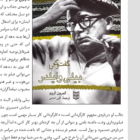
ترجمه‌ی جذاب و ارزش
دو نسل مختلف که به
ایشان» برای انتقال
در این کتاب سراسر 
آن‌ها چند دهه از عم
این که حتی در زمان
غیرقابل‌توجیه اشار
به‌ظاهر پرفروش اما 
که بوی بد بدهد ان
می‌توانی فیلم بد ب
بی‌هویت و غیر هنرم
محبوب تماشاگران» از
بیلی وایلدر البته د
ستایش «ممیزیِ ساز
جالب او درباره‌ی مفهوم کارگردانی است: «کارگردانی کار بسیار مهمی است چون خو
فیلم‌برداری وقت داشته باشی و بتوانی از آن چه کرده‌ای بهتر کار کنی.» اما آن‌چه
درباره‌ی دستمزد و پول است. عنصر فریبنده و جذابی که باعث شده در سراسر جهان،
سن من می‌رسی نمی‌دانی آن را خرجِ چی کنی. وقتی به سن شما بودم فقط «پول، پول