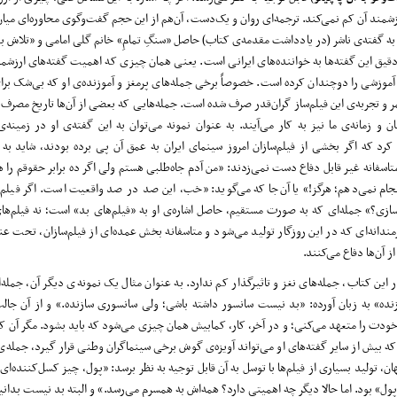
مند آن کم نمی‌کند. ترجمه‌ا‌ی روان و یک‌دست، آن‌هم از این حجم گفت‌وگوی محاوره‌ای میان 
 گفته‌ی ناشر (در یادداشت مقدمه‌‌ی کتاب) حاصل «سنگِ تمامِ» خانم گلی امامی و «تلاش بی
 دقیق این گفته‌ها به خواننده‌های ایرانی است. یعنی همان چیزی که اهمیت گفته‌های ارزشمن
آموزشی را دوچندان کرده است. خصوصاً برخی جمله‌های پرمغز و آموزنده‌ی او که بی‌شک برای
ر و تجربه‌ی این فیلم‌ساز گران‌قدر صرف شده است. جمله‌هایی که بعضی از آن‌ها تاریخ مصرف
 و زمانه‌ی ما نیز به کار می‌آیند. به عنوان نمونه می‌توان به این گفته‌ی او در زمینه‌ی
ه کرد که اگر بخشی از فیلم‌سازان امروز سینمای ایران به عمق آن پی برده بودند، شاید به ت
متاسفانه غیر قابل دفاع دست نمی‌زدند: «من آدم جاه‌طلبی هستم ولی اگر ده برابر حقوقم را
جام نمی‌دهم؛ هرگز!» یا آن‌جا که می‌گوید: «خب، این صد در صد واقعیت است. اگر فیلم
سازی؟» جمله‌ای که به صورت مستقیم، حاصل اشاره‌ی او به «فیلم‌های بد» است؛ نه فیلم‌های
ندانه‌ای که در این روزگار تولید می‌شود و متاسفانه بخش عمده‌ای از فیلم‌سازان، تحت ع
 آن‌ها دفاع می‌کنند.
ر این کتاب، جمله‌های نغز و تاثیرگذار کم ندارد. به عنوان مثال یک نمونه‌ی دیگر آن، جمل
نده» به زبان آورده: «بد نیست سانسور داشته باشی؛ ولی سانسوری سازنده.» و از آن جال
دت را متعهد می‌کنی؛ و در آخر، کار، کمابیش همان چیزی می‌شود که باید بشود. مگر آن که 
 که بیش از سایر گفته‌های او می‌تواند آویزه‌‌ی گوش برخی سینماگران وطنی قرار گیرد، جمله‌ی 
 تولید بسیاری از فیلم‌ها با توسل به آن قابل توجیه به نظر برسد: «پول، چیز کسل‌کننده‌ای
» بود. اما حالا دیگر چه اهمیتی دارد؟ همه‌اش به همسرم می‌رسد.» و البته بد نیست بدانی