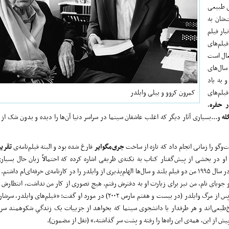
ی طبیعی
‌شان به
بار فیلم
فیلم‌های
فعال است
سال‌های
 به یاد
فیلم‌های
کمرون کروو و بیلی وایلدر
ر حفره
،
له
و...بسیاری آثار دیگر که اغلب عاشقان سینما در سراسر دنیا آن‌ها را دیده‌ و بدون شک از
وگو را زمانی انجام داد که تازه از ساخت
جری‌مگوایر
فارغ شده بود و البته فیلم‌نامه‌ی
تقریب
 در بخشی از پیش‌گفتار کتاب به نکته‌ی ظریفی اشاره کرده که احتمالاً زبان حال بسیاری ا
هم‌دوره‌ی اوست: «در سال ۱۹۹۵ من دو فیلم بلند و سال‌ها الهام‌پذیری از وایلدر را در کارنامه‌ی حرفه‌ای‌ام د
و جویای نام، من نیز برای زیارت او به دفترش رفتم. هیچ تصوری از کار من نداشت، انتظارش 
(صفحه‌ی ۲۰) کروو پس از مرگ وایلدر (در بیست و هفتم مارس ۲۰۰۲) در مورد او گفت: «فیلم‌های
طبعی‌اند و هر طرفدار یا دانشجوی سینما که بخواهد از جزییات یک زندگیِ شکوهمند سر د
پیش از این، همه‌ی این راه‌ها را رفته و پشت سر گذاشته.» (نقل از مضمون).