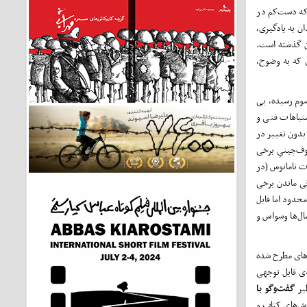
که دست‌کم در
ن به یادگیری،
رن گذشته است.
ی که به وضوح،
سوم رسیده، بی
کته را معدود اشتباهات فنی و
بدون ‌تغییر در
یت‌سو! اشتباه در حروف‌چینیِ برخی
خی کلمات نامانوس (در
قی ماندن برخی
حدود اما قابل
سال‌ها وسواس و
ادهای مطرح شده
‌‌ی قابل توجهی
یر
گفت‌وگو با
رزش‌های کتاب و