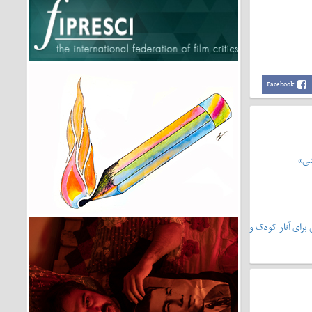
Facebook
شی»
یشونی۲»،سرمشقی برای آثار کودک و