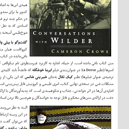
همه‌ی این‌ها به اضا
کشور ما برای معدود
در حکم چند ترم فشر
استادی که به نقل ا
شوخ‌طبعیِ آمیخته به
گفت‌وگو با بیلی وا
باقی‌مانده در کتاب 
اسم‌ها (نظیر La Dovce در عنوان‌بندی فیلم
ایرما خوشگله
ترجمه‌ی عنوان فیلم‌ها) نظیر
کیک تفال
به‌جای
شیرینی شانس
که این یکی، از ز
مشکلات فنی در نسخه‌ی نهایی کتاب، امری طبیعی و کم‌وبیش قابل پیش‌بینی است ا
اشاره‌ی آن‌ها در اثر خواندنی، جذاب و شکوهمندی است که پدیدآورندگان با ارائه‌
دقت در ارائه‌ی متن‌های محکم و قابل توجه به خوانندگان و هم‌چنین بالا بردن است
البته به نظر می‌رسد
در این زمینه ارتباط
که می‌توان گفت در
مارلون براندو
و
گفت