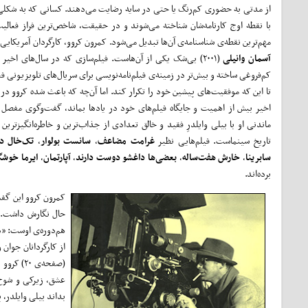
از مدتی به حضوری کم‌رنگ یا حتی در سایه رضایت می‌دهند. کسانی که به شکل
با نقطه اوج کارنامه‌شان شناخته می‌شوند و در حقیقت، شاخص‌ترین فراز فعالیت
مهم‌ترین نقطه‌ی شناسنامه‌ی آن‌ها تبدیل می‌شود. کمرون کروو، کارگردان آمریکایی‌ت
آسمان وانیلی
(۲۰۰۱) بی‌شک یکی از آن‌هاست. فیلم‌سازی که در سال‌های اخیر 
کم‌فروغی ساخته و بیش‌تر در زمینه‌ی فیلم‌نامه‌نویسی برای سریال‌های تلویزیونی 
تا این که موفقیت‌های پیشین خود را تکرار کند. اما آن‌چه که باعث شده کروو در 
اخیر بیش‌ از اهمیت و جایگاه فیلم‌های خود در یادها بماند، گفت‌وگوی مفصل و
ماندنی او با بیلی وایلدرِ فقید و خالق تعدادی از جذاب‌ترین و خاطره‌انگیزترین 
تاریخ سینماست. فیلم‌هایی نظیر
غرامت مضاعف
،
سانست بولوار
،
تک‌خال د
سابرینا
،
خارش هفت‌ساله
،
بعضی‌ها داغشو دوست دارند
،
آپارتمان
،
ایرما خوشگ
برده‌اند.
کمرون کروو این گفت‌
حال نگارش داشت. او
از کارگردانان جوان 
عشق، زیرکی و شوخ‌
بداند بیلی وایلدر، 