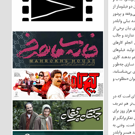
دو فیلم‌ساز از
‌وقفه و پرشور
د بیلی وایلدر
 بیان برخی از
 ندارند و جالب
 انجام کارهای
ولید فیلم‌های
 هم بدهند کاری
 نسازی چه‌طور
 بی‌شناسنامه،
نوان «مطلوب و
ه‌ای است که در
ب‌تر هم تعریف
هزار روز برای
تفکربرانگیز او
 است. وقتی به
د همسر وایلدر