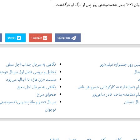
رگذشت.
Tweet
Google+
Telegram
ین روز جشنواره فیلم شهر
نگاهی به سریال جذاب اجل معلق
غال
تحلیل و بررسی فصل اول سریال «وح
د
مستند «ژن هاژ» به ایتالیا می‌رود
لم «سرایدار» به کارگردانی خسرو هریتاش
نگاهی به سریال اجل معلق
لم «شاهد» ساخته نادر ساعی‌ور
صحرای سرخ
ال تاسیان
سریال «دیو و ماه پ
نوجوان
مهر
آبان
آذر
دی
بهمن
اسفند