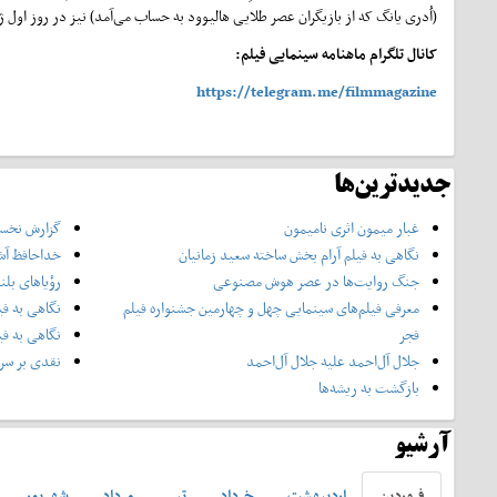
(اُدری یانگ که از بازیگران عصر طلایی هالیوود به حساب می‌آمد) نیز در روز اول ژوئن ۲۰۰۲ یعنی شصت‌و‌شش روز پس از مرگ او د
کانال تلگرام ماهنامه سینمایی فیلم:
https://telegram.me/filmmagazine
جدیدترین‌ها
غبار میمون اثری نامیمون
گزارش نخست
نگاهی به فیلم آرام بخش ساخته سعید زمانیان
خداحافظ آش
جنگ روایت‌ها در عصر هوش مصنوعی
رؤیاهای بلن
معرفی فیلم‌های سینمایی چهل‌ و چهارمین جشنواره فیلم
نگاهی به فی
فجر
نگاهی به فی
جلال آل‌احمد علیه جلال آل‌‌احمد
نقدی بر سری
بازگشت به ریشه‌ها
آرشیو
فروردين
ارديبهشت
خرداد
تير
مرداد
شهريور