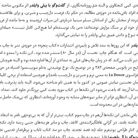
فه‌ی کمی کنجکاوی و البته شمّ روزنامه‌نگاری، از
گفت‌وگو با بیلی وایلدر
اثر مکتوبی ساخته 
 افراد باقی‌مانده در حوزه‌ی مطالعه، در حکم یک فرصت دل‌چسب و شیرین، و برای علاقه‌مندا
ده از سخنان یکی از استادان مسلم سینما درباره‌ی این میراث ارزشمند و به‌جا مانده از ق
ز خود او بر سنگ مزارش نوشته‌اند: «من یک نویسنده‌ام اما هیچ‌کس کامل نیست.» جمله‌ا
 نبوغ و دانش عمیق بیلی وایلدر را به نمایش می‌گذارد.
یلدر
که این روزها به مدد تلاش و پایمردیِ انتشارات «کتاب پنجره» در حوزه‌ی نشر به چاپ 
کم‌و‌کاست همان متنی است که هنگام چاپ نخست آن (در سال ۸۰) منتشر شده بود. این ن
نیز ثابت می‌کند که در زمان چاپ‌های قبلی به تعدادی از آن‌ها اشاره شده بود و البته هم‌چنان 
متن کتاب باقی مانده است. از جمله، اشاره به کاربرد غیرمنتظره‌ی نام نیکولاس کیج در پانویس صفحه‌ی ۳۸۳ و در توضیح یک نوع نوشیدنی به‌نام سوی
که قاعدتاً باید کلمه‌ی فرانسوی La Douce به معنی نرم و شیرین و دل‌چسب باشد) و هم‌چنین استفاده از بر
مان نخستین نمایش عمومی در کشور ما به همین نام شناخته می‌شود. البته باید پذیرفت با
ما آن‌چه که باعث می‌شود این نکته‌ها در کتاب مورد بحث کمی پررنگ‌تر جلوه کند، تعداد م
ی آن، انتظاری فراتر از سایر نمونه‌های مشابه به وجود آورده‌اند. انتظاری که بی‌شک حاصل 
انداردهایی در این محدوده است.
 باقی ماندن این نکته‌ها آن‌هم در چاپ سوم کتاب، بیش‌تر از آن که به بی‌توجهی ناشر به انتق
 داشته باشد، در گرانیِ غافلگیرکننده‌ی کاغذ، چاپ و سایر هزینه‌های جنبی ریشه دارد. نکته
 کنار طراحی یونیفرم جلد (به قصد تجدید چاپ دو سه کتاب نایاب و پرطرفدار قدیمی نظ
‌وگو با آل پاچینو
) قابل توجیه به نظر می‌رسد. اگر چه اشاره به این مسائل فنی، چیزی از ا