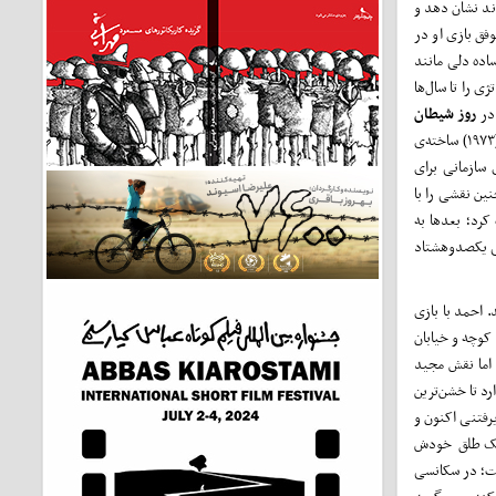
ند نشان دهد و
وفق بازی او در
ساده دلی مانند
ی را تا سال‌ها
 در
روز شیطان
(۱۹۷۳) ساخته‌ی
سازمانی برای
ین نقشی را با
د؛ بعد‌ها به
شی یکصدوهشتاد
د. احمد با بازی
کوچه و خیابان
 اما نقش مجید
رد تا خشن‌ترین
یرفتنی اکنون و
ملک طلق خودش
ست؛ در سکانسی