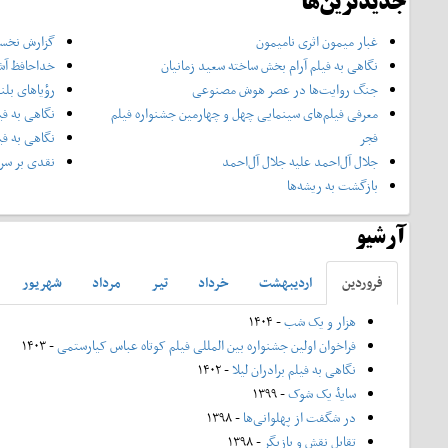
جدیدترین‌ها
غبار میمون اثری نامیمون
گزارش نخست
نگاهی به فیلم آرام بخش ساخته سعید زمانیان
خداحافظ آش
جنگ روایت‌ها در عصر هوش مصنوعی
رؤیاهای بلن
معرفی فیلم‌های سینمایی چهل‌ و چهارمین جشنواره فیلم
نگاهی به فی
فجر
نگاهی به فی
جلال آل‌احمد علیه جلال آل‌‌احمد
نقدی بر سری
بازگشت به ریشه‌ها
آرشیو
فروردين
ارديبهشت
خرداد
تير
مرداد
شهريور
هزار و یک شب
- ۱۴۰۴
فراخوان اولین جشنواره بین المللی فیلم کوتاه عباس کیارستمی
- ۱۴۰۳
نگاهی به فیلم برادران لیلا
- ۱۴۰۲
سایۀ یک شوک
- ۱۳۹۹
در شگفت از پهلوانی‌ها
- ۱۳۹۸
تقابل نقش و بازیگر
- ۱۳۹۸