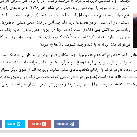
سهمگین و با سبعیتی باورناپذیر مریم را می‌کشد و سپس در را برای علی مشرقی باز می‌
اکنون می‌تواند مریم را ببرد. پسیانی همچنان و در
شام آخر
(۱۳۸۰) نقش شوهری را با
هیچ صراطی مستقیم نیست و مایل است با خشونت و هوچی‌گری همسر سابقش را به 
استثناء در این میان و در مجموعه بازی‌های پسیانی در نقش‌هایی منفی؛ حضورش ب
روانشناس در
آتش بس
(۱۳۸۴) است که نه تنها در این‌جا نقشی منفی ندارد بلکه 
شیرین نیز وارد بازی‌اش کرده است. مثلاً نگاه کنیم به آن‌جا که به یوسف (محمد رضا گلزا
می‌تواند کفش زنانه به پا کند و چند کیلومتر با آن‌ها راه برود؟
نقش‌هایی را سراغ نداریم که حجم حضورش از چند سکانس فراتر برود. این به نظر می‌رسد یک استرا
 شیوه‌ی بازیگری او برخی از فیلم‌سازان و کارگردان‌ها را به این صرافت انداخته باشد ک
ی شود و هم می‌تواند به ارتقای شخصیت‌های منفی فیلم‌ها یاری برساند. از سوی دیگر پسیانی 
 و چند قسمت ظاهر شده است (همچنان در نقشی منفی که به مثبت می‌گراید) و از سوی دیگر هم
نی هستند که به یک رسانه تمایل بیش‌تری دارند و حضور در ان برایشان ارحج‌تر است. برخی به
Tweet
Google+
Telegram