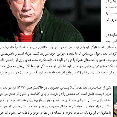
یکی از
شک محله
به سینما
ک‌نازی که
ذارد) در
‌اش بود،
رد جوانی که به تازگی ازدواج کرده، همراه همسرش وارد خانه‌ای می‌شوند که ظاهراً خارج شدن 
 کرد اما نقش جوان روستایی که با لهجه‌ی تهرانی حرف می‌زند (فیلم دوبله است و ناصرنظامی 
 میمیک عصبی، خشم‌های همراه با فریاد و البته «نادانستگی» مجموعه‌ی بازی او را شکل داده‌
ش فرهنگ؛ حضورکم‌تری جلوی دوربین دارد اما بازی او که سادگی توأم با نگرانی‌های معمول یک د
ز از ساخته شدن این فیلم (که در واقع اثر قدر نادیده‌ی فرهنگ نیز هست) در یاد و خاطره‌
یکی از جذاب‌ترین نقش‌های آتیلا پسیانی حضورش در
خاکستر سبز
(۱۳۷۳) در دو نقش
عزیز دوست هادی است که عشقش را در غربت بر جای گذاشته و اکنون از هادی می‌خوا
باشد. بازی پسیانی در این دو نقش در شمار بهترین بازی‌های او هستند. چه در نق
سکانس نماز خواندن، حواسش به دنبال فاطمه می‌رود و چه در نقش هادی که همراهی 
پلشکووا) با او نزدیک است به تجربه‌ای مشابه‌ی رابطه‌ی عزیز و فاطمه بدل شود اما خودِ 