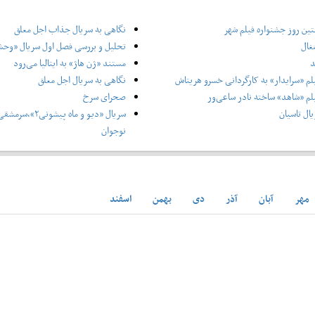
ین روز جشنواره فیلم شهر
نگاهی به سریال جذاب اجل معلق
غال
تحلیل و بررسی فصل اول سریال «وح
د
مستند «ژن هاژ» به ایتالیا می‌رود
لم «سرایدار» به کارگردانی خسرو هریتاش
نگاهی به سریال اجل معلق
لم «شاهد» ساخته نادر ساعی‌ور
صحرای سرخ
ال تاسیان
سریال «دیو و ماه پ
نوجوان
مهر
آبان
آذر
دی
بهمن
اسفند