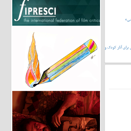
شی»
یشونی۲»،سرمشقی برای آثار کودک و