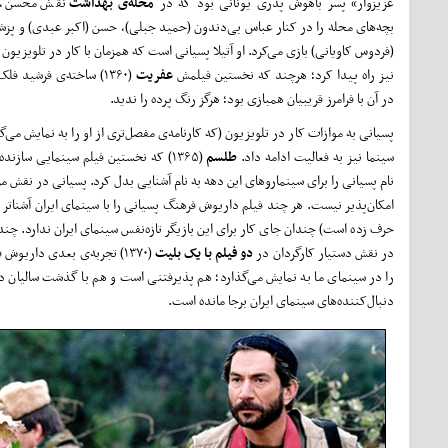
عزیز‌وار» پسر باهوش پدری یونانی بود که در
محله‌ی بهداشت
نقش محسن، 
بچه‌‌های محله را در کنار عباس بی‌دندون (حمید جبلی)، حسن (اکبر عبدی) و پز
(فردوس کاویانی) بازی می‌کرد. او آتیلا پسیانی است که همزمان با کار در تلویزیون 
نیز راه پیدا کرد؛ هرچند که نخستین فیلمش
عفریت
(۱۳۶۰) ساخته‌ی فرشید فل
در آن با فرامرز قریبیان همبازی بود؛ هرگز رنگ پرده را ندید.
پسیانی به موازات کار در تلویزیون (که کارنامه‌ی‌ مفصل‌تری از او را به نمایش می‌گ
سینما نیز به فعالیت ادامه داد.
طلسم
(۱۳۶۵) که نخستین فیلم سینمایی سازنده
نام پسیانی را برای سینمارو‌های این دهه به نام آشنایی بدل کرد. پسیانی در نقش م
امکان‌پذیر نیست. هر چند فیلم داریوش فرهنگ پسیانی را با سینمای ایران آشنا‌تر
حرف زده است) چندان جای کار برای این بازیگر تازه‌نفس سینمای ایران ندارد. چند
در نقش دستیار کارگردان در
دو فیلم با یک بلیت
(۱۳۷۰) تجربه‌ی بعدی داریو
را در سینمای ما به نمایش می‌گذارد؛ هم پذیرفتنی است و هم با گذشت سالیان درا
دنبال‌کننده‌های سینمای ایران برجا مانده است.