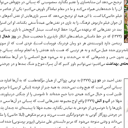
ترجیح می‌دهد این مشابه‌سازی را عقیم بگذارد. معصومیتی که پسیانی در چهره‌اش می‌توا
آن را با خنده‌هایش همراه می‌کند و ما در مقام تماشاگر باورش می‌کنیم؛ یکی از عناصر م
فیلم حاتمی‌کیا است. با این همه او ترجیح می‌دهد که مسیر بازی‌هایش از نقش آدم‌‌های 
آن جوان فیلم داریوش فرهنگ، را به بازی در نقش‌هایی عمدتاً منفی بکشاند. او این استراتژ
بعد در نقش‌هایی که برعهده می‌گیرد؛ حفظ کرده است. میشل گنج‌بخش با بازی پسیانی
(۱۳۷۳) که در خط داستانی شباهت‌های انکار ناپذیری با شخصیت شغال در
روز شغال
زینه‌من دارد (نویسنده‌ی هر دو رمان فردریک فورسایت است)، فردی است که از سوی 
ه‌ریزی شده عمل می‌کند و به هر ترتیبی که هست باید هدفش را به انجام برساند. پسیانی چن
بدون حس و چشم‌هایی که نه می‌خندند و نه می‌شود هیچ احساسی را در آن‌ها مشاهده کر
له‌ی بهداشت
می‌افتیم؛ نمی‌توانیم باور کنیم که آن پسرک شوخ و شنگ بعد‌ها و در چرخ
نقش احمد در
دو زن
(۱۳۷۷) به نوعی پژواکی از همان مؤلفه‌هاست که به آن‌ها اشاره ش
پسیانی آدمی است که هیچ وقت نمی‌خندد. به همه چیز از فرشته (نیکی کریمی) تا مردم 
ظنین است و خیال می‌کند همه‌ی دنیا جمع شده‌ا‌ند تا ناموسش را از چنگش دربیاورند.
شهلا در
آب و آتش
(۱۳۷۹) واقع اوج مجموعه نقش‌هایی است که پسیانی در آن‌ها سعی دا
بازی‌ها را با خونسردی از خودش به نمایش بگذارد. مجید شهلا با پیشینه‌ای نه چندان پذ
در چرخش روزگار گویی به خودویرانگری دست می‌زند و مریم شکوهی (لیلا حاتمی) را 
می‌داند و وقتی متوجه می‌شود که مریم دلبسته‌ی علی مشرقی (پرویز پرستویی) شده ا