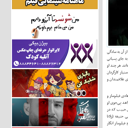
از آن به سادگی
به جای پسیانی
اند. هر چند او
ستیار کارگردان
ی علاقمندان و
 هادی فیلم‌ساز و
هد پی‌جوی او
ش حبیب که در
حنیفه (زلاتا
فیلم‌ساز انگار