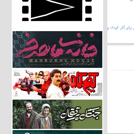
یشونی۲»،سرمشقی برای آثار کودک و