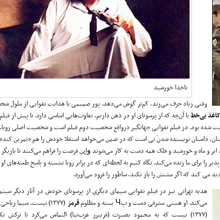
ناخدا خورشید
اغذ بی‌خط
با آن‌چه که از پرسونای او در ذهن داریم، تفاوت‌هایی اساسی دارد. تا پیش از فیلم
ت شده بود. در فیلم تقوایی جهانگیر درواقع شخصیت دوم فیلم است و شخصیت اصلی رویا. ا
تان، داستان نویسنده شدن ܲنی است که در ضمن می‌خواهد استقلا خودش را هم «تمرین کند».
 ابر و ماه و خورشید و فلک همه دست به کار می‌شوند و̠این فرصت را فراهم می‌کنند تا بازیگر د
 را برای ما زنده می‌کند. نگاه کنیم به لحظه‌ای که در برابر رویا نشسته و پاسخ طعنه‌های او 
ید می کند که اگر مشتش را باز نکند، ساطور را فرود می‌آورد.
هدیه تهرانی نیز در فیلم تقوایی سیمای دیگری از پرسونای خودش در آثار دیگر سینمای
می‌کند. او هستی مشرقی دست و پЧ بسته و مظلوم
قرمز
(۱۳۷۷) نیست. سیما ریاحی متزلزل
(۱۳۷۷) نیست که به محمود بصیرت (فریبرز عرب‌نیا) التماس می‌کرد تا ترکش نک