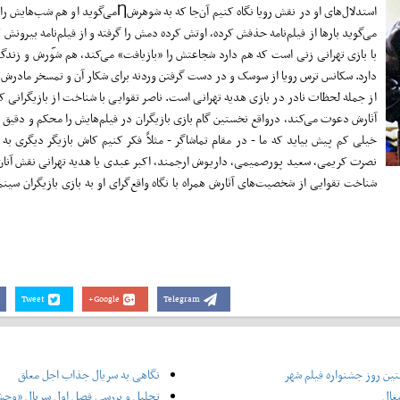
استدلال‌های او در نقش رویا نگاه کنیم آن‌جا که به شوهرشȠمی‌گوید
می‌گوید بار‌ها از فیلم‌نامه حذفش کرده، اوتش کرده دمش را گرفته و از فیلم‌نامه بیرونش 
با بازی تهرانی زنی است که هم دارد شجاعتش را «بازیافت» می‌کند، هم شو݇رش و زند
دارد. سکانس ترس رویا از سوسک و در دست گرفتن وردنه برای شکار آن و تمسخر مادرش
از جمله لحظات نادر در بازی هدیه تهرانی است. ناصر تقوایی با شناخت از بازیگرانی که
آثارش دعوت می‌کند، درواقع نخستین گام بازی بازیگران در فیلم‌هایش را محکم و دقیق ب
خیلی کم پیش بیاید که ما - در مقام تماشاگر - مثلاً فکر کنیم کاش بازیگر دیگری به
نصرت کریمی، سعید پور‌صمیمی، داریوش ارجمند، اکبر عبدی یا هدیه تهرانی نقش آنان را
شناخت تقوایی از شخصیت‌های آثارش همراه با نگاه واقع‌گرای او به بازی بازیگران سینم
Tweet
Google+
Telegram
ین روز جشنواره فیلم شهر
نگاهی به سریال جذاب اجل معلق
غال
تحلیل و بررسی فصل اول سریال «وح