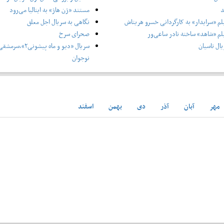
د
مستند «ژن هاژ» به ایتالیا می‌رود
لم «سرایدار» به کارگردانی خسرو هریتاش
نگاهی به سریال اجل معلق
لم «شاهد» ساخته نادر ساعی‌ور
صحرای سرخ
ال تاسیان
سریال «دیو و ماه پ
نوجوان
مهر
آبان
آذر
دی
بهمن
اسفند