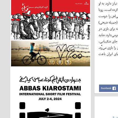
 او هم شب‌هایش را نیاز دارد. به او
کرده است. رویا
گی‌اش را دوست
 (جمیله شیخی)
 برای بازی در
رمی‌دارد. شاید
 جای شکیبایی،
 بازی می‌֩رد.
ای ایران باعث
Facebook
شی»