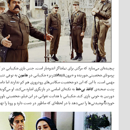
پیچیده‌ای می‌سازد که مرگش برای تماشاگر اندوه‌بار است. جنس بازی شکیبایی در
ک
پرسونای شخصیتی شوریده و «برون&zͷnj;ریز» شکیبایی در
هامون
به نوعی تثبی
مهمی است. با این که این دو شخصیت سکانس‌های رودروری هم کم ندارند اما داس
پشت صحنه‌ی
کاغذ بی‌خط
به نکته‌ای اساسی در بازیگری اشاره می‌کند. او می‌گوید
دوربین به خوبی بازی کند. شکیبایی با هدایت تقوایی در این فیلم، شخصیتی باور‌پذیر
خوردنߌ‌نوشیدنی‌ها را نمی‌دهد یا در لحظه‌ای که ساطور در دست دارد و رویا را تهد