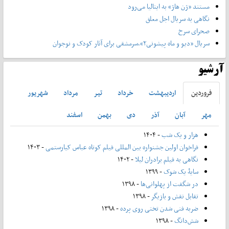
مستند «ژن هاژ» به ایتالیا می‌رود
نگاهی به سریال اجل معلق
صحرای سرخ
سریال «دیو و ماه پیشونی۲»،سرمشقی برای آثار کودک و نوجوان
آرشیو
فروردين
ارديبهشت
خرداد
تير
مرداد
شهريور
مهر
آبان
آذر
دی
بهمن
اسفند
هزار و یک شب
- ۱۴۰۴
فراخوان اولین جشنواره بین المللی فیلم کوتاه عباس کیارستمی
- ۱۴۰۳
نگاهی به فیلم برادران لیلا
- ۱۴۰۲
سایۀ یک شوک
- ۱۳۹۹
در شگفت از پهلوانی‌ها
- ۱۳۹۸
تقابل نقش و بازیگر
- ۱۳۹۸
ضربه فنی شدن تختی روی پرده
- ۱۳۹۸
شش‌دانگ
- ۱۳۹۸