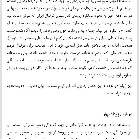
مستند «خیابان سوم سئول» به کارگردانی و تهیه کنندگی محمودرضا رضایی است.
این فیلم با سوژه حواشی بازی‌های تیم ملی فوتبال ایران در صعودهایش به جام جهانی
در سه دهه اخیر به نحوه عملکرد روسای فدراسیون فوتبال ایران که موفق شدند تیم
ملی را به جام جهانی ببرند، می‌پردازد. مصطفی فرجی، فیلم‌ساز، درباره این فیلم
گفته: «به نظرم این فیلم جنبه سیاسی دارد. چون وقتی فیلم را دیدم آگاه شدم پشت
پرده چه اتفاقاتی برای فوتبال می‌افتد. فکر می‌کنم این ماجراهای سیاسی در فوتبال
همچنان ادامه دارد. بالاخره باید فکر اساسی کرد تا این اتفاقات برای فوتبال مردم
نیفتد. فوتبالی که مردم عاشقانه دوست دارند نتیجه داشته باشد، ولی متاسفانه
بازیچه می‌شود. البته این فیلم به ما نگفت آن اتفاقات چه بوده است. شاید مسائلی
که جنبه امنیتی داشته، فاش نکرده است. البته از لحاظ فرم کار خوبی بود. حتی از
تصاویر آرشیوی استفاده کرده بود.»
این فیلم در هجدهمین جشنواره بین المللی فیلم مستند ایران «سینما حقیقت» به
نمایش درآمده است.
درباره مهرداد بهار
مستند «درباره مهرداد بهار» به کارگردانی و تهیه کنندگی پیام مستوفی است. این
اثر به زندگی ملک مهرداد بهار، نویسنده و پژوهشگر برجسته و پدر اسطوره شناسی