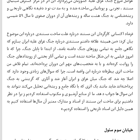
عوامل شروع جنگ عراق علیه کشورمان می‌پردازد. این اثر در مرکز گسترش سینمای
مستند، تجربی و پویانمایی ساخته شده و به مدت نود دقیقه نگاهی تاریخی و
ریشه‌شناسی به جنگ هشت ساله و ریشه‌های آن از دوران صفوی تا سال ۵۹ شمسی
دارد.
فرشاد اکتسابی کارگردان این مستند درباره علت ساخت مستندی درباره این موضوع
بیان کرد: «من همیشه علاقه داشتم مستندی درباره جنگ عراق علیه ایران بسازم که
نگاهی جامع به تمامی روزهای جنگ داشته باشد، از ابتدا تا پایان جنگ. چرا که تا
امروز فیلمی به این شکل ساخته نشده است و تمامی آثار بخشی از رویدادهای جنگ
را روایت کرده‌اند و یا به شخصیت‌های مهم این دوران پرداخته‌اند. تمام تلاش من
ساخت اثری بیطرفانه درباره این واقعه است. چرا که سوال‌های زیادی وجود دارد که
اصلا چه شد که جنگ میان عراق و ایران آغاز شد و آثاری که گزینشی به جنگ
پرداخته‌اند شاید مانند یک اثری که با نگاه جامع و ریشه‌ایی تحلیل می‌کند نتواند به
این سوال‌ها جواب دهد. ما از منابع آرشیوی و مکتوب استفاده کردیم زیرا در نظر
داشتیم برای ساخت این مستند از اسناد و مدارک معتبر آن سال‌ها استفاده کنیم به
همین دلیل این اسناد تاریخی را استفاده کردیم.»
خیابان سوم سئول