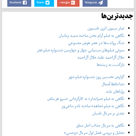
Facebook
Tweet
Google+
Telegram
جدیدترین‌ها
غبار میمون اثری نامیمون
نگاهی به فیلم آرام بخش ساخته سعید زمانیان
جنگ روایت‌ها در عصر هوش مصنوعی
معرفی فیلم‌های سینمایی چهل‌ و چهارمین جشنواره فیلم فجر
جلال آل‌احمد علیه جلال آل‌‌احمد
بازگشت به ریشه‌ها
گزارش نخستین روز جشنواره فیلم شهر
خداحافظ آشغال
رؤیاهای بلند
نگاهی به فیلم «سرایدار» به کارگردانی خسرو هریتاش
نگاهی به فیلم «شاهد» ساخته نادر ساعی‌ور
نقدی بر سریال تاسیان
نگاهی به سریال جذاب اجل معلق
تحلیل و بررسی فصل اول سریال «وحشی»