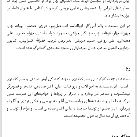
ایران می‌پردازد. او پنجمین فرزند ملک الشعرای بهار بود. او نخستین کسی بود که
اسطوره‌های ایرانی را به شیوه‌ایی علمی بررسی کرد و در کتابی با عنوان «اساطیر
ایران» انتشار داد.
در این مستند با ژاله آموزگار، ابوالقاسم اسماعیل‌پور، حوری اعتصام، پروانه بهار،
چهرزاد بهار، فرغانه بهار، جهانگیر چراغی، محمود دولت آبادی، بهرام دبیری، علی
دهباشی، علی رواقی، حمید سهیلی، بدرالزمان قریب، نصرالله کسراییان، کتایون
مزداپور، افشین معاصر، جمال میرصارقی و منیژه محامدی گفت‌وگو شده است.
رخ
مستند «رخ» به کارگردانی سام کلانتری و تهیه کنندگی آرش صادقی و سام کلانتری
است. این مستند به احوالات و درونیات علی اکبر صادقی نقاش و تصویرگر
پیشکسوت و معاصر می‌پردازد و با تمرکز بر رویاها و خواب‌های این هنرمند سعی
می‌کند تا با ورود به لایه‌های روانشناختی آثار به بررسی زندگی فردی و آثار او
بپردازد. این فیلم از تولیدات بنیاد علی اکبر صادقی است و مراحل تولید و
آماده‌سازی آن سه سال به طول انجامیده است.
روزگار احمد