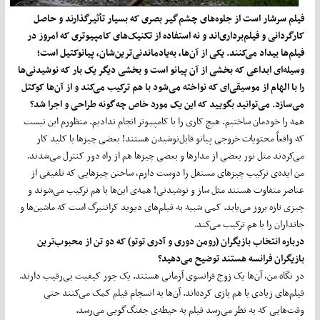
فیلم سرشار است از جلوه‌های چشم‌گیر بصری که بسیار تأثیرگذارند و حاصل
کارگردانی و فیلم‌برداری‌اند و نه استفاده از تکنیک‌های کامپیوتری که امروز در
فیلم‌ها بیداد می‌کنند. یکی از آن‌ها، به‌یادماندنی‌ترین‌شان، پیانوکتیل است؛
وسیله‌ای ابداعی که بخشی از آن پیانو است و بخشی دیگر یک بار که نوشیدنی‌ها
را با الهام از موسیقی‌ای که نواخته می‌شود با هم ترکیب می‌کند و از آن‌ها کوکتل
می‌سازد. می‌توانید بگویید که این یک مورد خاص چه‌گونه طراحی و اجرا شد؟
همه را خودمان ساختیم. هیچ‌ کاری را با کامپیوتر انجام ندادیم. منظورم این نیست
که واقعاً محتویات خروجی پیانو قابل‌نوشیدن هستند! بعضی چیزها با کلید کار
می‌کردند مثل نور بعضی از مدارها و بعضی چیزها هم از راه دور کنترل می‌شدند.
من ایده‌ی ترکیب چیزهای مستقل را دوست دارم، ساختن چیزهایی که تلفیقی از
عناصر متفاوت هستند مثل ساز و نوشیدنی! همه‌ی این‌ها با هم ترکیب می‌شوند و
چیزی تازه بروز می‌یابد. کمی شبیه به فیلم‌های دیوید کراننبرگ است که ماشین‌ها و
جانداران را با هم ترکیب می‌کند.
درباره انتخاب بازیگران (رومن دوری و آدری توتو) که دو تن از محبوب‌ترین
بازیگران فرانسه هستند توضیح می‌دهید؟
در نگاه من، آن‌ها یک زوج فرانسوی آرمانی هستند. یک جور کیفیت بی‌رقیب دارند.
فیلم‌های زیادی با هم بازی کرده‌اند. آن‌ها به انسجام فیلم کمک می‌کنند حتی
وقت‌هایی که به نظر می‌رسد فیلم به حیطه‌ی جفنگ‌گویی می‌رسد.