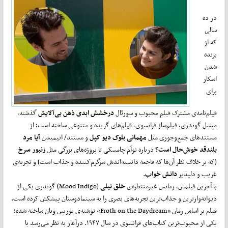
در ده
سالی
که از
برنده
شدن
اسکار
برای
فیلم‌نامه‌ی مشترک فیلم محبوب و سورئال
درخشش ابدی ذهن بی‌آلایش
گذشته،
میشل گوندری، فیلم‌ساز فرانسوی، فیلم‌های گزیده و متنوعی ساخته است؛ از
مستندهای جمع‌وجوری مثل
مهمانی بلوک دیو کپل
و مستند/ انیمیشن
آیا مرد
بلندقد خوش‌حال است؟
درباره نوآم چامسکی تا پروژه‌های بزرگی مثل
زنبور سرخ
(که بر خلاف نظر آن‌‌ها که فاجعه دانسته‌اندش سرگرم‌کننده و جذاب است) و تجربه‌ی
غریب و دلپذیر
دانش خواب
.
با آخرین فیلمش، رمانس غیرمنتظره‌ی
خلق نیلی
(Mood Indigo) گوندری یکی از
دیوانه‌وارترین و جذاب‌ترین تجربه‌های بصری را به سینمادوستان پیشکش کرده است.
فیلم بر اساس رمان «Froth on the Daydream» نوشته‌ی بوریس ویان ساخته شده؛
یکی از محبوب‌ترین کتاب‌های فرانسوی در سال ۱۹۴۷. درآغاز به نظر می‌رسد با