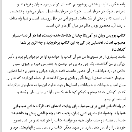
واقعه‌نگاری دلپذیر عشقی روبه‌روییم که میان کولین پسری جوان و ثروتمند و
نامزدش کلوئه در جریان است. کلوئه در جریان ماه عسل، بیمار می‌شود و تشخیص
این است که در یکی از شُش‌هایش نیلوفر آبی در حال روییدن است و تنها راه مقابله
با رشد آن، محصور بودن دائم در میان گل‌های تازه است.
کتاب بوریس ویان در آمریکا چندان شناخته‌شده نیست، اما در فرانسه بسیار
محبوب است. نخستین بار کی به این کتاب برخوردید و چه اثری بر شما
گذاشت؟
مانند بسیاری از فرانسوی‌ها من هم آن کتاب را خواندم؛ اواخر نوجوانی‌ام بود و تأثیر
بزرگی بر من گذاشت. یک جور رهایی در نوشتن به چشم می‌خورد و چیزی بسیار
خالص درباره عواطف در آن حضور داشت. قصه درباره جوانی و عشق بود اما فضایی
تیره‌وتار داشت. همه‌ی این‌ها تأثیر زیادی بر من گذاشتند از جمله این ایده که تفاوتی
میان اشیا و حیوانات یا حیوانات و انسان‌ها وجود ندارد. این مرا به تصاویری بازگرداند
که در کودکی دیده بودم و کمکم کرد تا به یک جور آزادی برای بیان رؤیاها و
احساساتم برسم.
در راه اقتباس ادبی برای سینما، برای روایت قصه‌ای که نظرگاه خاص سینمایی
شما را با چشم‌انداز بصری ادبی ویان ترکیب کند، چه چالشی پیش رو داشتید؟
خب این قضیه دو جنبه دارد. همه در فرانسه کتاب را خوانده‌اند و هر کس تصور
خودش را از آن در ذهن دارد. در سوی دیگر، کتاب برای من بسیار الهام‌بخش بود و