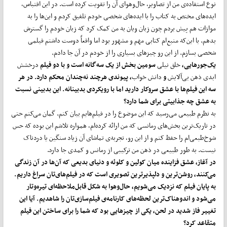
نوع استفاده‌ی من از تصاویر، حال‌‌وهوای آن را تقویت کرده است. در این اقتباس،
ایده‌های مختص به کتاب را با ایده‌های شخصی خودم تلفیق کردم و این‌ها را به
موازات هم پیش بردم چون زبان ویان به من کمک کرد که زبان خودم را گسترش
بدهم. با این‌که منبع‌ام کتابی مهم و مشهور بود اما واقعاً دوست داشتم فیلمی
شخصی بسازم. از این رو چیزهای بسیاری را از خودم در آن جا دادم.
یک‌جورهایی،
خلق نیلی
سومین بخش از یک سه‌گانه است و با دو فیلم
درخشش
ابدی ذهن بی‌آلایش
و
دانش خواب
، پیوندی هرچند نه‌چندان محکم دارد. در هر
سه این فیلم‌ها با عشق سروکار دارید اما با رویکردی بدبینانه. این بدبینی نسبت
به عشق چه جذابیتی برای شما دارد؟
به نظرم طبیعی می‌رسید که این موضوع را در فیلم‌هایم بیان کنم. گمان می‌کنم حتی
در تاریک‌ترین بخش‌های رمانسی که من ارائه کرده‌ام، همواره تلاشم این بوده که حس
شوخ‌طبعی‌ام را حفظ کنم و از این رو، تجربه‌ی تماشای آن زیاد سنگین یا دردناک
نیست. به طور طبیعی در ذهن من ترکیبی از رمانس و کمدی جا دارد.
در آغاز، عشق فزاینده میان کولین و کلوئه و دنیای بدیعی که آن‌ها در آن زندگی
می‌کنند، روشن‌ترین و دلپذیرترین تصویری است که در فیلم‌های‌تان سراغ داریم.
به پایان فیلم که نزدیک می‌شویم، حال‌‌‌وهوا به شکل قابل‌‌ملاحظه‌ای تیره‌و‌تار
می‌شود و اندوهناک‌ترین لحظه‌های کارنامه‌ی فیلم‌سازی‌تان را شاهدیم. آیا این
تغییر فاز شدید در لحن، یکی از چیزهایی بود که شما را برای ساختن این فیلم
متقاعد کرد؟