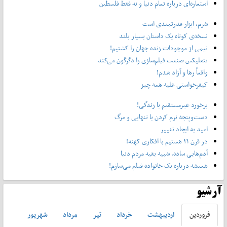
استعاره‌ای درباره تمام دنیا و نه فقط فلسطین
شرم، ابزار قدرتمندی است
نسخه‌ی کوتاه یک داستان بسیار بلند
نیمی از موجودات زنده جهان را کشتیم!
نتفلیکس صنعت فیلم‌سازی را دگرگون می‌کند
واقعاً رها و آزاد شدم!
کیفرخواستی علیه همه چیز
برخورد غیرمستقیم با زندگی!
دست‌وپنجه نرم کردن با تنهایی و مرگ
امید به ایجاد تغییر
در قرن ۲۱ هستیم با افکاری کهنه!
آدم‌هایی ساده، شبیه بقیه مردم دنیا
همیشه درباره یک خانواده فیلم می‌سازم!
آرشیو
فروردين
ارديبهشت
خرداد
تير
مرداد
شهريور