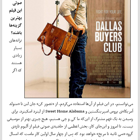
صوتی
این فیلم
بهترین
گزینه‌ها
باشند؟
ترانه‌های
بسیار
زیادی
هستند
که اگر
می‌توانستم، در این فیلم از آن‌ها استفاده می‌کردم، از «تصور کن» جان لنن تا «متولد
آمریکا»ی بروس اسپرینگستین و Sweet Home Alabama از لینرد اسکینرد. برای
رسیدن به یک فهم مشترک از این‌که ما کی و چی هستیم، هیچ چیزی بهتر از موسیقی
نیست. تا امروز و این‌جای کار، بخش اعظمی از حاشیه‌ی صوتی فیلم از آلبوم تازه‌ی
گروه «سی ثانیه تا مریخ» خواهد بود که پس از چهار سال اولین کار ماست که امسال