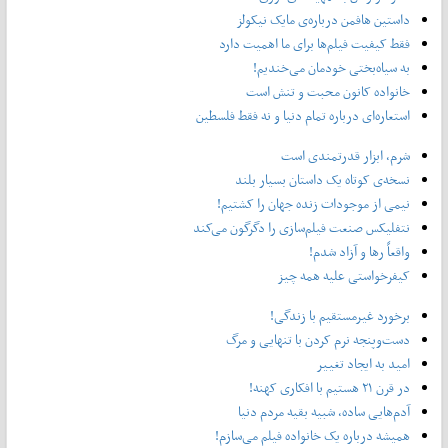
داستین هافمن درباره‌ی مایک نیکولز
فقط کیفیت فیلم‌ها برای ما اهمیت دارد
به سیاه‌بختی خودمان می‌خندیم!
خانواده کانون محبت و تنش است
استعاره‌ای درباره تمام دنیا و نه فقط فلسطین
شرم، ابزار قدرتمندی است
نسخه‌ی کوتاه یک داستان بسیار بلند
نیمی از موجودات زنده جهان را کشتیم!
نتفلیکس صنعت فیلم‌سازی را دگرگون می‌کند
واقعاً رها و آزاد شدم!
کیفرخواستی علیه همه چیز
برخورد غیرمستقیم با زندگی!
دست‌وپنجه نرم کردن با تنهایی و مرگ
امید به ایجاد تغییر
در قرن ۲۱ هستیم با افکاری کهنه!
آدم‌هایی ساده، شبیه بقیه مردم دنیا
همیشه درباره یک خانواده فیلم می‌سازم!