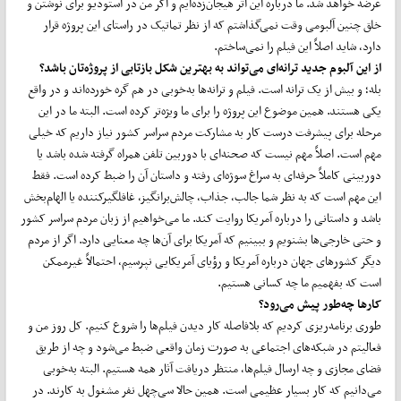
عرضه خواهد شد. ما درباره این اثر هیجان‌زده‌ایم و اگر من در استودیو برای نوشتن و
خلق چنین آلبومی وقت نمی‌گذاشتم که از نظر تماتیک در راستای این پروژه قرار
دارد، شاید اصلاً این فیلم را نمی‌ساختم.
از این آلبوم جدید ترانه‌ای می‌تواند به بهترین شکل بازتابی از پروژه‌تان باشد؟
بله؛ و بیش از یک ترانه است. فیلم و ترانه‌ها به‌خوبی در هم گره خورده‌اند و در واقع
یکی هستند. همین موضوع این پروژه را برای ما ویژه‌تر کرده است. البته ما در این
مرحله برای پیشرفت درست کار به مشارکت مردم سراسر کشور نیاز داریم که خیلی
مهم است. اصلاً مهم نیست که صحنه‌ای با دوربین تلفن همراه گرفته شده باشد یا
دوربینی کاملاً حرفه‌ای به سراغ سوژه‌ای رفته و داستان آن را ضبط کرده است. فقط
این مهم است که به نظر شما جالب، جذاب، چالش‌برانگیز، غافلگیرکننده یا الهام‌بخش
باشد و داستانی را درباره آمریکا روایت کند. ما می‌خواهیم از زبان مردم سراسر کشور
و حتی خارجی‌ها بشنویم و ببینیم که آمریکا برای آن‌ها چه معنایی دارد. اگر از مردم
دیگر کشورهای جهان درباره آمریکا و رؤیای آمریکایی نپرسیم، احتمالاً غیرممکن
است که بفهمیم ما چه کسانی هستیم.
کارها چه‌طور پیش می‌رود؟
طوری برنامه‌ریزی کردیم که بلافاصله کار دیدن فیلم‌ها را شروع کنیم. کل روز من و
فعالیتم در شبکه‌های اجتماعی به صورت زمان واقعی ضبط می‌شود و چه از طریق
فضای مجازی و چه ارسال فیلم‌ها، منتظر دریافت آثار همه هستیم. البته به‌خوبی
می‌دانیم که کار بسیار عظیمی است. همین حالا سی‌چهل نفر مشغول به کارند. در