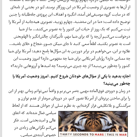
از آن‌ها به تصویری از وضعیت آمریکا در این روزگار برسند. لتو در بخشی از نامه‌ای
که در سایت گروه موسیقی‌اش آمده، انگیزه و اهداف این پروژه‌ی جاه‌طلبانه را چنین
توضیح داده است: «ما در این سه‌شنبه، چهارم ژوییه، تصویری همه‌جانبه از آمریکا را
ثبت می‌کنیم که یک روز از حیات این کشور را به تصویر می‌کشد... ما از شما
درخواست می‌کنیم آن‌چه را که برای شما مهم، تأثیرگذار، چالش‌انگیز یا الهام‌بخش
است به تصویر بکشید. لطفاً سعی کنید تا جای ممکن جسور، شجاع و خلاق باشید...
علاوه بر این،‌ می‌خواهیم در برابر دوربین به این سؤال‌ها پاسخ دهید: آمریکا برای شما
چه معنایی دارد؟ رؤیای آمریکایی برای شما چه مفهومی دارد؟ امروز وضعیت این
کشور را چه‌طور می‌بینید؟ از چه چیزی می‌ترسید؟ چه امیدها و آرزوهایی دارید؟»
اجازه بدهید با یکی از سؤال‌های خودتان شروع کنیم. امروز وضعیت آمریکا را
چه‌طور می‌بینید؟
در زمان و دوره‌ی فوق‌العاده مهمی به‌سر می‌بریم و واقعاً نمی‌توانم زمانی بهتر از این
را برای ساختن پرتره‌ای از آمریکا تصور کنم. در دوره‌ای سرشار از عدم توازن و
سرگشتگی و بلاتکلیفی قرار گرفته‌ایم. به نظرم نسلی از جوانان هستند که از لحاظ
سیاسی
فعال شده‌اند که اتفاق
عالی و امید‌بخشی است. فکر
می‌کنم نگرانی‌های زیادی در
خصوص آینده‌ی سیاسی،