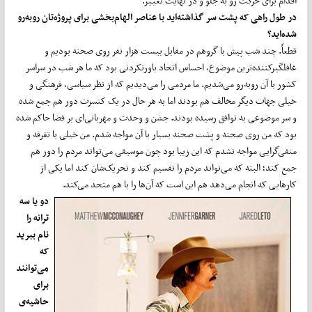
اقدام برای حرکت رو به جلو و در نهایت تغییر.
در طول راهی که پشت سر گذاشته‌اید با عناصر الهام‌بخشی برای پروژه‌تان روبه‌رو
شده‌اید؟
قطعاً. چند شب پیش با گروهم در مقابل بیست هزار نفر روی صحنه بودیم و
غافلگیرکننده‌ترین موضوع، احساس اتحاد باورنکردنی بود که ما هر شب در سراسر
کشور با آن روبه‌رو می‌شدیم. ما مردمی را می‌دیدیم که از نظر سیاسی، فرهنگی و
خیلی جهات دیگر مخالف هم بودند اما به هر حال در یک کنسرت دور هم جمع شده
و سر موضوعی به توافق رسیده بودند. جشن و وحدت و مهربانی‌ای بر فضا حاکم شده
بود که من روی صحنه و پشت صحنه بسیار با آن مواجه شدم. من خیلی با تفرقه و
منفی‌گرایی مواجه نشدم که این زیبا بود چون موسیقی می‌تواند مردم را دور هم
جمع کند؛ البته که می‌تواند مردم را تقسیم کند و تحریک‌شان کند اما یکی از
کارهایی که انجام می‌دهد هم این است که آن‌‌ها را با هم متحد می‌کند.
دو یا سه
ترانه را
نام ببرید
که
می‌توانند
برای
حاشیه‌ی