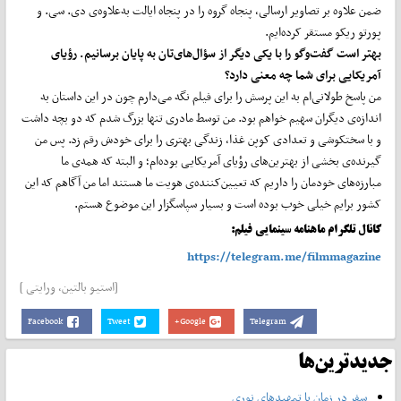
ضمن علاوه بر تصاویر ارسالی، پنجاه گروه را در پنجاه ایالت به‌علاوه‌ی دی. سی. و
پورتو ریکو مستقر کرده‌ایم.
بهتر است گفت‌وگو را با یکی دیگر از سؤال‌های‌تان به پایان برسانیم. رؤیای
آمریکایی برای شما چه معنی دارد؟
من پاسخ طولانی‌ام به این پرسش را برای فیلم نگه می‌دارم چون در این داستان به
اندازه‌ی دیگران سهیم خواهم بود. من توسط مادری تنها بزرگ شدم که دو بچه داشت
و با سختکوشی و تعدادی کوپن غذا، زندگی بهتری را برای خودش رقم زد. پس من
گیرنده‌ی بخشی از بهترین‌های رؤیای آمریکایی بوده‌ام؛ و البته که همه‌ی ما
مبارزه‌های خودمان را داریم که تعیین‌کننده‌ی هویت ما هستند اما من آگاهم که این
کشور برایم خیلی خوب بوده است و بسیار سپاسگزار این موضوع هستم.
کانال تلگرام ماهنامه سینمایی فیلم:
https://telegram.me/filmmagazine
[استیو بالتین، ورایتی ]
Facebook
Tweet
Google+
Telegram
جدیدترین‌ها
سفر در زمان با تمهیدهای نوری