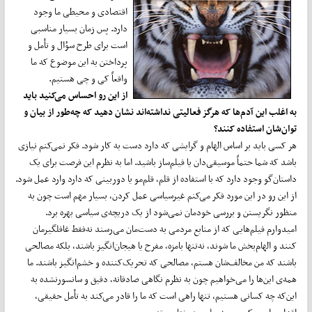
اقتصادی و محیطی ما وجود
دارد. پس زمان بسیار مناسبی
است برای طرح سؤال و تأمل و
پرداختن به این موضوع که ما
واقعاً کی و چی هستیم.
از این رو احساس می‌کنید باید
به اغلب این آدم‌ها که هرگز فعالیتی نداشته‌اند نشان دهید که چه‌طور از بیان و
توان‌شان استفاده کنند؟
هر کسی باید بر اساس الهام و گرایشی که دارد دست به کار شود. فکر نمی‌کنم نیازی
باشد که شما حتماً موسیقی‌دان یا فیلم‌ساز باشید. اما به نظرم این فرصت برای یک
داستان‌گو وجود دارد که با استفاده از قلم، قلم‌مو یا دوربینی که دارد وارد عمل شود.
از این رو در این مورد فکر می‌کنم غیرسیاسی عمل کردن، بسیار مهم است چون به
منظور نگریستن و بررسی خودمان نمی‌شود از یک دریچه‌ی سیاسی بهره برد.
امیدوارم فیلم‌هایی که از منابع مردمی به دست‌مان می‌رسند نه‌فقط غافلگیر‌مان
کنند و الهام‌بخش ما شوند، نه‌تنها بامزه، مفرح یا هیجان‌انگیز باشند، بلکه مصالحی
باشند که من مخالف‌شان هستم، مصالحی که تحریک‌کننده و خشم‌انگیز باشند. ما
همه‌ی این‌ها را می‌خواهیم چون به نظرم نگاهی صادقانه، دقیق و سانسورنشده به
این‌که چه کسانی هستیم، تنها راهی است که ما را قادر می‌کند به تأمل حقیقی،