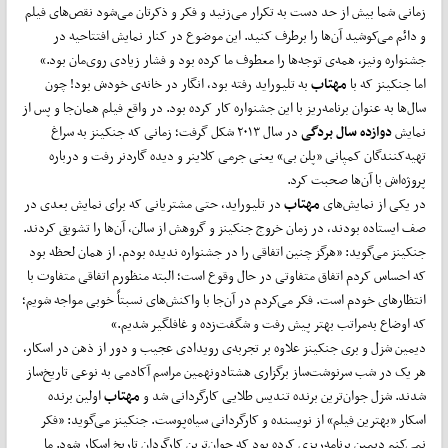
زمانی شما بیش از حد دست به تکرار می‌زنید و فکر و ذکرتان می‌شود نقص‌های فیلم
و دائم می‌کوشید آن‌ها را برطرف کنید. این موضوع در کنار نمایش افتتاحیه در
جشنواره ونیز، همه‌ی توجه‌ها را معطوف ما کرده بود و فشار زیادی روی‌مان بود.»
اما جنکینز که با
مهتاب
به تلیوراید رفته بود، انگار در خانه‌ی خودش بود! چون
سال‌ها به عنوان برنامه‌ریز با این جشنواره کار کرده بود. در واقع فیلم همان‌جا و پس از
نمایش
دوازده سال بردگی
در سال ۲۰۱۳ شکل گرفت؛ زمانی که جنکینز به سراغ
تهیه‌کنندگان کمپانی «پلن بی» یعنی جرمی کلاینر و دیده گاردنر رفت و درباره
پروژه‌اش با آن‌ها صحبت کرد.
در یکی از نمایش‌های
مهتاب
در تلیوراید، حتی مشتریانی که برای نمایش بعدی در
صف ایستاده بودند، در زمان خروج جنکینز و گروهش از سالن، آن‌ها را تشویق کردند.
جنکینز می‌گوید: «هرگز چنین اتفاقی را در جشنواره ندیده بودم. از همان لحظه بود
که احساس کردم اتفاق متفاوتی در حال وقوع است؛ البته منظورم اتفاقی متفاوت با
انتظارهای خودم است. فکر می‌کردم در آن‌جا با واکنش‌های نسبتاً خوبی مواجه شویم؛
که اوضاع به‌مراتب بهتر پیش رفت و شگفت‌زده و غافلگیر شدیم.»
دیمین شزل و بری جنکینز علاوه بر تجربه‌ی رویدادی عجیب و دور از ذهن در اسکار،
هر یک در شب سرنوشت‌ساز برگزاری هشتادونهمین مراسم آکادمی به نوعی تاریخ‌ساز
شدند. شزل جوان‌ترین برنده تندیس طلایی کارگردانی شد و
مهتاب
اولین برنده
اسکار «بهترین فیلم» از نویسنده و کارگردانی سیاه‌پوست. جنکینز می‌گوید: «فکر
نمی‌کنم دیمین برنامه‌ریزی کرده بود که جوان‌ترین کارگردان تاریخ اسکار شود. ما