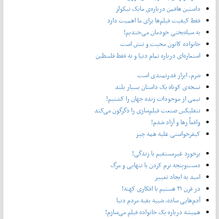
داستین هافمن درباره‌ی مایک نیکولز
فقط کیفیت فیلم‌ها برای ما اهمیت دارد
به سیاه‌بختی خودمان می‌خندیم!
خانواده کانون محبت و تنش است
استعاره‌ای درباره تمام دنیا و نه فقط فلسطین
شرم، ابزار قدرتمندی است
نسخه‌ی کوتاه یک داستان بسیار بلند
نیمی از موجودات زنده جهان را کشتیم!
نتفلیکس صنعت فیلم‌سازی را دگرگون می‌کند
واقعاً رها و آزاد شدم!
کیفرخواستی علیه همه چیز
برخورد غیرمستقیم با زندگی!
دست‌وپنجه نرم کردن با تنهایی و مرگ
امید به ایجاد تغییر
در قرن ۲۱ هستیم با افکاری کهنه!
آدم‌هایی ساده، شبیه بقیه مردم دنیا
همیشه درباره یک خانواده فیلم می‌سازم!