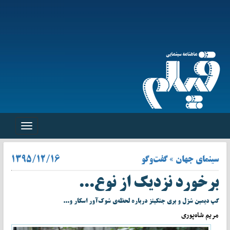
Toggle
navigation
سینمای جهان » گفت‌وگو
۱۳۹۵/۱۲/۱۶
برخورد نزدیک از نوع...
گپ دیمین شزل و بری جنکینز درباره لحظه‌ی شوک‌آور اسکار و...
مریم شاه‌پوری