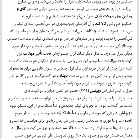
جنکینز در رویدادی ویژه‌ی فیلم‌سازان، شزل را غافلگیر می‌کند و سؤالی مطرح
می‌کند درباره تجربه‌ی سینمایی او در مدرسه فیلم، یعنی اولین فیلمش
گای و
مدلین روی نیمکت پارک
. شزل می‌گوید: «بلافاصله قلبم را به دست آورد.»
جنکینز هم وقتی
لالا لند
و آن آپارتمان جنوب‌شهری در لس‌آنجلس ابتدای فیلم را
می‌بیند به‌سرعت به یاد زادگاهش می‌افتد و دلش می‌گیرد: «آن زمان دو ماه بود که
لس‌آنجلس را ندیده بودم و در سفرهای خارجی بودم. تماشای فیلم باعث شد احساس
نوستالژیکی نسبت به لس‌آنجلس کنم که تا آن روز تجربه‌اش نکرده بودم.» از سوی
دیگر، شزل هم درست مثل دیگر تماشاگران جشنواره‌ای تحت تأثیر
مهتاب
قرار
گرفت: «فوق‌العاده زیبا بود و این حس را می‌توانستید از دیگران هم دریافت کنید.»
البته شزل پیش از این از طرفداران فیلم اول جنکینز با عنوان
دارویی برای مالیخولیا
بود و پیش از تولید کمی در جریان ساخت
مهتاب
در گفت‌وگو با جرمی کِلاینِر قرار
گرفته بود: «آرزوی موفقیت کردم چون واقعاً حیرت‌انگیز به نظر می‌رسید.»
شزل با فیلم قبلی‌اش
ویپلش
(۲۰۱۴) حضور در فصل جوایز و موفقیت‌های
جشنواره‌ای را تجربه کرده بود و از نمایش موفق در جشنواره ساندنس تا خود اسکار را
پشت سر گذاشته بود، اما تجربه‌ی فیلم جدیدش واقعاً متفاوت‌تر از این، ممکن نبود:
«
ویپلش
به‌نوعی که دوستش دارم، واقعاً غافلگیرکننده بود. تدوین، بسیار سریع
انجام شد و ما فوری به ساندنس رفتیم. پس من زمان زیادی برای هراسیدن نداشتم و
بیش از این‌ها سرم شلوغ بود. اما درباره
لالا لند
همه چیز فرق می‌کرد. شش سال به
دنبال ساختنش بودیم و حدود یک سال روی تدوینش کار کردیم. در طول چنین