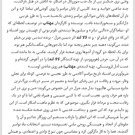
وقتی بری جنکینز پس از یک شب سوررئال در اسکار، به اتاقش در هتل بازگشت،
چند ساعتی خوابید و بعد کلیپی از پایان مراسم را روی گوشی‌اش تماشا کرد و این
بار آن لحظه‌های پایانی شوک‌آور مراسم زنده‌ی یک‌شنبه شب را به طرز غریبی
دل‌انگیز و مسحورکننده یافت. نویسنده و کارگردان
مهتاب
در توصیف لحظه‌ای که
او، تماشاگران «دالبی تیاتر» و میلیون‌ها بیننده‌ی تلویزیونی از فهمیدن بروز اشتباه و
این‌که در واقع فیلم او - و نه
لالا لند
اثر دیمین شزل - برنده تندیس بهترین فیلم
شده، می‌گوید: «همه چیز به‌هم ریخته بود اما یک‌جورهایی شگفت‌انگیز هم بود.
برای یک لحظه دو گروه از آدم‌ها روی صحنه قرار گرفتند. عکسی به جا مانده است
که در آن من، جردن (هوروویتز، از تهیه‌کنندگان
لالا لند‌
) را در آغوش گرفته‌ام و
دست اَدل (رومنسکی، تهیه‌کننده‌ی
مهتاب
) هم روی شانه‌ی اوست.»
شرم‌آورترین اشتباه تاریخ مراسم آکادمی به طرز عجیبی به فرصتی کوتاه برای تجلی
وقار، مروت و رفاقت در بین رقبای دوآتشه و مصمم در مسیر دریافت بزرگ‌ترین
جایزه سینمایی هالیوود بدل شد. شزل در این خصوص می‌گوید: «من و بری در این
باره هم حرف زدیم. عجیب است که با کسی صمیمی و همراه باشی اما با او در یک
رقابت سخت و مردانه قرار بگیری، موضوعی که به نظرم ماهیت اسکار است. از این
رو دلپذیر بود که این تصور و پنداشت قدیمی تا حدی روی صحنه شکسته شد.»
تقریباً غیرممکن است که این اتفاق را بازتاب مستقیم این روزگار ندانیم و آن را
جلوه‌ای از اتحاد و همبستگی روحی ملتی تقسیم‌شده نبینیم. انتخابات ماه نوامبر
گذشته، فضا را به‌کل دگرگون کرد و مضامینی چون تنوع نژادی و اعتقادی، و همدلی