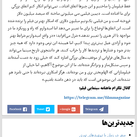
فقط فیلم‌مان را ساختیم و این چیزها اتفاق افتاد... نمی‌توانم انکار کنم اتفاق بزرگی
برای ما افتاده است. دیمین فیلمی سی میلیونی ساخته که سیصد میلیون دلار
فروخته است و من فیلمی یک‌ونیم میلیون دلاری که اسکار بهترین فیلم را برنده شده
است. این اتفاق‌ها اوضاع را برای ما تغییر می‌دهد اما امیدوارم که راه و رویکرد ما در
مواجهه با اثر هنری را تغییر ندهد.» شزل می‌افزاید: «در واقع امیدواریم شرایط بهتر
شود و آزادی عمل بیش‌تری پیدا کنیم. اما همیشه این ترس وجود دارد که همه چیز
بدتر شود و فشارها و تردیدها کار را خراب کنند. هر دانشجوی تاریخ سینما می‌تواند
به مثال‌های فراوانی از موفقیت‌های بزرگی اشاره کند که خیلی زود به دست آمده‌اند
و سپس مشکل‌ساز و ویرانگر شده‌اند. ما از این موضوع آگاهیم. اما خیلی از
فیلم‌سازانی که الهام‌بخش بری و من بوده‌اند، هرگز اسکاری نبرده‌اند یا حتی نامزد هم
نشده‌اند. این موضوعی است که باید در ذهن داشته باشیم.»
کانال تلگرام ماهنامه سینمایی فیلم:
https://telegram.me/filmmagazine
Facebook
Tweet
Google+
Telegram
جدیدترین‌ها
سفر در زمان با تمهیدهای نوری