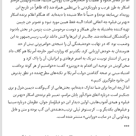
اسکار به طرز غریب و باورنکردنی با بی‌نظمی همراه شد (که ظاهراً در تاریخ این
رویداد بی‌سابقه بوده) و حتماً تا حالا شنیده یا دیده‌اید که هنگام اعلام برنده اسکار
«بهترین فیلم» چه اتفاقی افتاد؛ البته فقط همین مورد نبود و تصویر جن چپمن
تهیه‌کننده به‌اشتباه به جای همکار و دوست مرحومش جنت پترسن در بخش یادبود
درگذشتگان استفاده شد. جالب‌تر از این‌ها واکنش دانلد ترامپ رییس‌جمهور به این
وضعیت بود که در نهایت خودشیفتگی آن را نتیجه‌ی حواس‌پرتی بیش از حد
هنرمندان به خودش ارزیابی کرد. بگذریم که وزارت امور خارجه آمریکا هم گاف داد
و پس از انتشار توییت تبریک به اصغر فرهادی و ایرانیان، آن را پاک کرد و
سخن‌گویش در توجیه این اقدام به «رویترز» گفت: «خواستیم از هر گونه برداشت
اشتباه مبنی بر صحه گذاشتن دولت آمریکا بر نکته‌های مطرح‌شده در نطق پذیرش
این جایزه جلوگیری کنیم.»
اما آن‌چه این‌جا برای شما تدارک دیده‌ایم، بخش‌هایی از گپ‌وگفت دیمین شزل و بری
جنکینز است درباره اتفاق شوک‌آور پایان مراسم، تغییر نام برنده‌ی اسکار «بهترین
فیلم» و همه‌ی آشوب‌هایش، اولین دیدار این دو فیلم‌ُساز جوان، نظرشان درباره سینما
و فیلم‌های یکدیگر و... کریستوفر تَپلی ترتیب‌دهنده‌ی این گپ بوده و متن و فایل
ویدئویی آن در سایت «ورایتی» منتشر شده است.
***