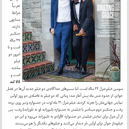
تقریباً
شرایط
مشابهی
دارند.
جنکینز
۳۷ ساله
است و تا
امروز دو
فیلم
ساخته
است و
لالا لند
سومین فیلم شزل ۳۲ ساله است. اما مسیرهای جداگانه‌ی دو فیلم جدید آن‌ها در فصل
جوایز، از حدود شش ماه پیش آغاز شد؛ زمانی که دو فیلم به فاصله‌ی دو روز اولین
نمایش جهانی‌شان را تجربه کردند. فیلم شزل ۳۱ ماه اوت در جشنواره ونیز روی پرده
رفت و جنکینز دوم سپتامبر با فیلمش به جشنواره تِلیوراید (و نه تلوراید) رفت. پس
از آن شزل برای نمایش فیلمش در جشنواره کالِرادو به تلیوراید می‌رود و این دو
فیلم‌ساز جوان برای اولین بار دیدار می‌کنند و فیلم‌های یکدیگر را هم می‌بینند.