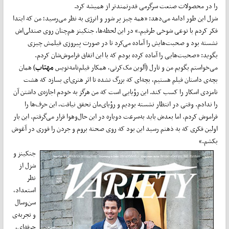
را در محصولات صنعت سرگرمی قدرتمندتر از همیشه کرد.
شزل این طور ادامه می‌دهد: «همه چیز پر شور و انرژی به نظر می‌رسید؛ من که ابتدا
فکر کردم با نوعی شوخی طرفیم.» در این لحظه‌ها، جنکینز هم‌چنان روی صندلی‌اش
نشسته بود و صحبت‌هایش را آماده می‌کرد تا در صورت پیروزی فیلمش چیزی
بگوید: «صحبت‌هایی را آماده کرده بودم که با این اتفاق فراموش‌شان کردم.
می‌خواستم بگویم من و تارل (آلوین مک‌کرنی، همکار فیلم‌نامه‌نویس
مهتاب
) همان
بچه‌ی داستان فیلم هستیم، بچه‌ای که بزرگ نشده تا اثر هنری‌ای بسازد که هشت
نامزدی اسکار را کسب کند. این رؤیایی است که من هرگز به خودم اجازه‌ی داشتن آن
را ندادم. وقتی در انتظار نشسته بودیم و رؤیای‌مان تحقق نیافت، این حرف‌ها را
فراموش کردم. اما بعدش باید به‌سرعت دوباره در این حال‌وهوا قرار می‌گرفتم. این بار
اولین فکری که به ذهنم رسید این بود که روی صحنه بروم و جردن را فوری در آغوش
بکشم.»
جنکینز و
شزل از
نظر
استعداد،
سن‌وسال
و تجربه‌ی
حرفه‌ای،