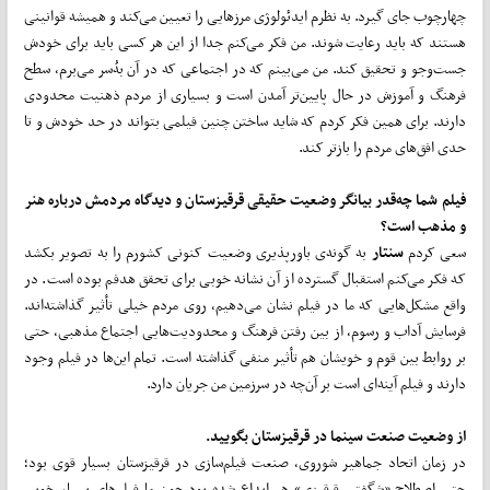
چهارچوب جای گیرد. به نظرم ایدئولوژی مرزهایی را تعیین می‌کند و همیشه قوانینی
هستند که باید رعایت شوند. من فکر می‌کنم جدا از این هر کسی باید برای خودش
جست‌وجو و تحقیق کند. من می‌بینم که در اجتماعی که در آن به‌ُسر می‌برم، سطح
فرهنگ و آموزش در حال پایین‌تر آمدن است و بسیاری از مردم ذهنیت محدودی
دارند. برای همین فکر کردم که شاید ساختن چنین فیلمی بتواند در حد خودش و تا
حدی افق‌های مردم را بازتر کند.
فیلم شما چه‌قدر بیانگر وضعیت حقیقی قرقیزستان و دیدگاه مردمش درباره هنر
و مذهب است؟
سعی کردم
سنتار
به گونه‌ی باورپذیری وضعیت کنونی کشورم را به تصویر بکشد
که فکر می‌کنم استقبال گسترده از آن نشانه خوبی برای تحقق هدفم بوده است. در
واقع مشکل‌هایی که ما در فیلم نشان می‌دهیم، روی مردم خیلی تأثیر گذاشته‌اند.
فرسایش آداب و رسوم، از بین رفتن فرهنگ و محدودیت‌هایی اجتماع مذهبی، حتی
بر روابط بین قوم و خویشان هم تأثیر منفی گذاشته است. تمام این‌ها در فیلم وجود
دارند و فیلم آینه‌ای است بر آن‌چه در سرزمین من جریان دارد.
از وضعیت صنعت سینما در قرقیزستان بگویید.
در زمان اتحاد جماهیر شوروی، صنعت فیلم‌سازی در قرقیزستان بسیار قوی بود؛
حتی اصطلاح «شگفتی قرقیزی» هم ابداع شده بود چون ما فیلم‌های بسیار خوبی