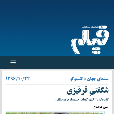
Toggle
navigation
سینمای جهان » گفت‌وگو
۱۳۹۶/۱۰/۲۴
شگفتیِ قرقیزی
گفت‌وگو با آکتان کوبات، فیلم‌ساز قرقیزستانی
علی موسوی