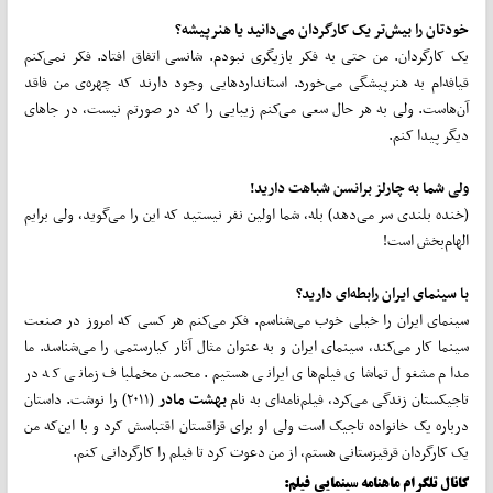
خودتان را بیش‌تر یک کارگردان می‌دانید یا هنرپیشه؟
یک کارگردان. من حتی به فکر بازیگری نبودم. شانسی اتفاق افتاد. فکر نمی‌کنم
قیافه‌ام به هنرپیشگی می‌خورد. استانداردهایی وجود دارند که چهره‌ی من فاقد
آن‌هاست. ولی به هر حال سعی می‌کنم زیبایی را که در صورتم نیست، در جاهای
دیگر پیدا کنم.
ولی شما به چارلز برانسن شباهت دارید!
(خنده بلندی سر می‌دهد) بله، شما اولین نفر نیستید که این را می‌گوید، ولی برایم
الهام‌بخش است!
با سینمای ایران رابطه‌ای دارید؟
سینمای ایران را خیلی خوب می‌شناسم. فکر می‌کنم هر کسی که امروز در صنعت
سینما کار می‌کند، سینمای ایران و به عنوان مثال آثار کیارستمی را می‌شناسد. ما
مدام مشغول تماشای فیلم‌های ایرانی هستیم. محسن مخملباف زمانی که در
تاجیکستان زندگی می‌کرد، فیلم‌نامه‌ای به نام
بهشت مادر
(٢٠١١) را نوشت. داستان
درباره یک خانواده تاجیک است ولی او برای قزاقستان اقتباسش کرد و با این‌که من
یک کارگردان قرقیزستانی هستم، از من دعوت کرد تا فیلم را کارگردانی کنم.
کانال تلگرام ماهنامه سینمایی فیلم: