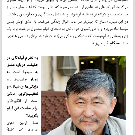
می‌گیرد. این کارهای غیرعادی او باعث می‌شود که اهالی روستا که اغلب‌شان بیش از
حد متعصب و کوته‌فکرند، علیه او شوند و به دنبال دستگیری و مجازات وی باشند.
در این میان، سنتار که بیش‌تر در عالم خیال زندگی می‌کند، به عشق اولش یعنی
سینما پناه می‌برد و با پروژکتوری در اتاقش به تماشای فیلم مشغول می‌شود یا با یک
زن روستایی فیلم‌دوست که نزدیکش زندگی می‌کند درباره فیلم‌های قدیمی هندی،
مانند
سنگام
گپ می‌زند.
به نظرم فیلم‌تان در
حقیقت درباره عشق
به سینما است نه
درباره اسب‌ها و
دزدکی‌های شبانه و
تعقیب‌وگریز. ممکن
است از انگیزه‌تان
برای ساخت این فیلم
بگویید؟
شما اولین نفری
هستید که کاملاً