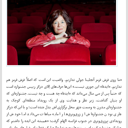
«ما روی فرش قرمز آنجلینا جولی نداریم. واقعیت این است که اصلاً فرش قرمز هم
نداریم. «ایدفا» این جوری نیست.» این‌ها حرف‌های اِلای درکز رییس جشنواره است
که حتماً پس از سی سال می‌داند که «ایدفا» چه هست و چه نیست. جشنواره‌ای که
او بنیان گذاشت، زیر نظر و هدایت وی از یک رویداد منطقه‌ای کوچک به
جشنواره‌ای مدرن به وسعت شهر محل برگزاری‌اش بدل شده است؛ و با این‌که درکز
عاری بودن جشنواره‌اش از زرق‌وبرق‌ها را مایه مباهات می‌داند اما خودش از
رویدادی پرزرق‌وبرق در جنوب فرانسه الهام گرفت: «همیشه این ایده را داشتم که
چرا یک جشنواره کن برای مستندها وجود ندارد؟ چرا کن فقط برای فیلم‌های داستانی