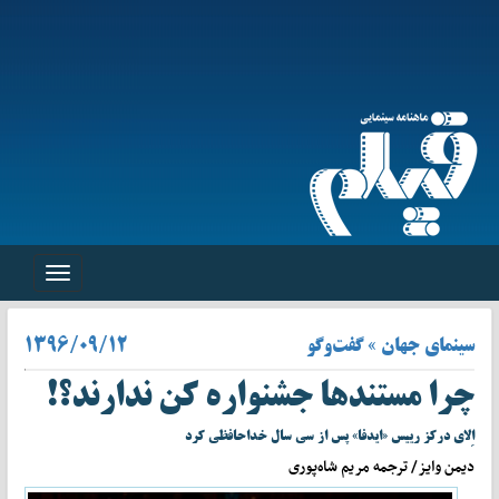
Toggle
navigation
سینمای جهان » گفت‌وگو
۱۳۹۶/۰۹/۱۲
چرا مستندها جشنواره کن ندارند؟!
اِلای درکز رییس «ایدفا» پس از سی سال خداحافظی کرد
دیمن وایز/ ترجمه مریم شاه‌پوری