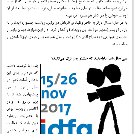
بودم و به خاطر دارم که ما صبح زود به مکانی سرد رفتیم و در حالی که از سرما
می‌لرزیدیم، ساعت‌ها به تماشای فیلم‌های شانزده میلی‌متری نشستیم؛ اما بعد از آن
اوقات خوشی را در کنار هم سپری کردیم.»
به هر حال امسال درکز به خاطر وظیفه‌ی تازه‌اش در برلین، ریاست جشنواره ایدفا را به
باربارا ویسر (مدیر موقت این رویداد) واگذار کرد. در این شرایط دیمن وایز از
نشریه‌ی «ورایتی» به سراغ الای درکز رفت و مثل همیشه با روحیه‌ی فوق‌العاده‌ی او
مواجه شد.
سی سال شد. ناراحتید که جشنواره را ترک می‌کنید؟
بله، اما فرصت داشتم
که خودم را برای این
جدایی آماده کنم. دو
سال پیش به من
پیشنهادی شد تا به
برلین بروم و در
آکادمی روبرت بوش
با عضویت ریشارد
فون وایتسکر فعالیت
کنم. در این آکادمی