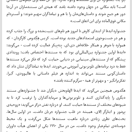
است؟ باید مکانی در جهان وجود داشته باشد که همه‌ی این مستندسازان در آن‌جا
دور هم جمع شوند و داستان‌های‌شان را با هم و تماشاگران سهیم شوند؛ و آمستردام
مکانی فوق‌العاده برای این اتفاق است.»
جشنواره ایدفا از ابتدای کارش تا امروز هم نام‌های تثبیت‌شده و بزرگ را جذب کرده
و هم در جست‌وجوی استعدادهای جدید بوده است. کریس هِگِدوس کارگردان - که
همواره با شوهر و همکار خلاقه‌اش دی.ای. پِنه‌بِیکر فعالیت کرده است - می‌گوید:
«ایدفا اولین جشنواره بین‌المللی‌ای بود که به مستندها اختصاص یافت؛ رویدادی
پیشگام که از مستندهای سینمایی در دنیایی حمایت کرد که فکر می‌کرد مستندها
فقط به درد برنامه‌های تلویزیونی آموزشی می‌خورند. ایدفا به تماشاگران نشان داد که
داستان‌گویی مستند می‌تواند به اندازه هر فیلم داستانی یا هالیوودی، گیرا،
تفکربرانگیز - و مهم‌تر از همه - سرگرم‌کننده باشد.»
هگدوس همچنین می‌گوید که ایدفا الهام‌بخش دیگران شد تا جشنواره‌های مستند
دیگری را پایه‌گذاری کنند و تلویزیونی‌ها و سرمایه‌گذاران را ترغیب کرد تا به
شیوه‌های مختلف از مستندها حمایت کنند. او درباره نقش درکز می‌گوید: «روحیه‌ی
پرشور و ایثارگر اِلای، همیشه در قلب جشنواره جریان داشت. در اولین سا‌ل‌ها،
بحث‌های نظری زیادی درباره ماهیت مستندها شکل می‌گرفت و یک محیط
دوستانه‌ی تمام‌عیار وجود داشت. من در سال ۱۹۹۰ یکی از اعضای هیأت داوران