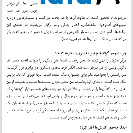
خیلی‌ها از سراسر
جهان دور هم جمع
می‌شوند تا تحقیق کنند. به‌علاوه، آن‌ها با هم بحث می‌کنند و سمینارهایی درباره
تغییرهای آب‌وهوا، پناهندگان، اخبار جعلی و... برگزار می‌شود. در همه‌ی این
برنامه‌ها، آدم های بسیار بسیار باهوشی از سراسر جهان حضور دارند و گفت‌وگو
می‌کنند. من خنگ‌ترین آ‌ن‌ها هستم (می‌خندد).
چرا تصمیم گرفتید چنین تغییری را تجربه کنید؟
هرگز فکرش را نمی‌کردم که بجز ریاست ایدفا کار دیگری را بتوانم انجام دهم. اما
ناگهان وقتی از من درخواست شد، انگار فرصت‌های بسیاری در برابرم قرار گرفتند.
پس راستش را بخواهید دلم برای جشنواره تنگ نشده است. تنها چیزی که دلم برایش
تنگ شده است، تماشای فیلم‌هاست. من عاشق دیدن مستندها هستم و همیشه اولین
نفری بودم که آن‌ها را می‌دیدم؛ و حالا دوباره در ردیف‌های عقب‌تر قرار گرفته‌ام. اما
همه چیز خوب است و در برلین خوش‌حال و راضی‌ام. فکر می‌کنم این بسیار مهم
است که دیگر کسانی که مسئولیت این جشنواره را به عهده می‌گیرند به عنوان یک
انستیتو به آن نگاه کنند. فکر نمی‌کنم این رویداد به‌سادگی از بین برود. شاید تغییر
کند و شاید هم نکند. به هر حال هیچ چیز ابدی نیست.
ایدفا چه‌طور کارش را آغاز کرد؟