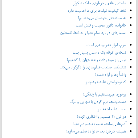
داستین هافمن درباره‌ی مایک نیکولز
فقط کیفیت فیلم‌ها برای ما اهمیت دارد
به سیاه‌بختی خودمان می‌خندیم!
خانواده کانون محبت و تنش است
استعاره‌ای درباره تمام دنیا و نه فقط فلسطین
شرم، ابزار قدرتمندی است
نسخه‌ی کوتاه یک داستان بسیار بلند
نیمی از موجودات زنده جهان را کشتیم!
نتفلیکس صنعت فیلم‌سازی را دگرگون می‌کند
واقعاً رها و آزاد شدم!
کیفرخواستی علیه همه چیز
برخورد غیرمستقیم با زندگی!
دست‌وپنجه نرم کردن با تنهایی و مرگ
امید به ایجاد تغییر
در قرن ۲۱ هستیم با افکاری کهنه!
آدم‌هایی ساده، شبیه بقیه مردم دنیا
همیشه درباره یک خانواده فیلم می‌سازم!