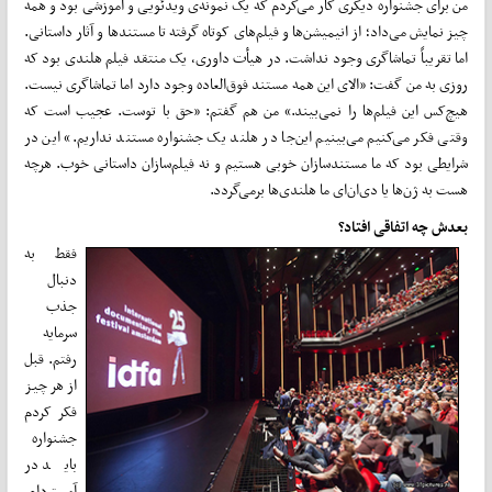
من برای جشنواره دیگری کار می‌کردم که یک نمونه‌ی ویدئویی و آموزشی بود و همه
چیز نمایش می‌داد؛ از انیمیشن‌ها و فیلم‌های کوتاه گرفته تا مستندها و آثار داستانی.
اما تقریباً تماشاگری وجود نداشت. در هیأت داوری، یک منتقد فیلم هلندی بود که
روزی به من گفت: «الای این همه مستند فوق‌العاده وجود دارد اما تماشاگری نیست.
هیچ‌کس این فیلم‌ها را نمی‌بیند.» من هم گفتم: «حق با توست. عجیب است که
وقتی فکر می‌کنیم می‌بینیم این‌جا در هلند یک جشنواره مستند نداریم.» این در
شرایطی بود که ما مستندسازان خوبی هستیم و نه فیلم‌سازان داستانی خوب. هرچه
هست به ژن‌ها یا دی‌ان‌ای ما هلندی‌ها برمی‌گردد.
بعدش چه اتفاقی افتاد؟
فقط به
دنبال
جذب
سرمایه
رفتم. قبل
از هر چیز
فکر کردم
جشنواره
باید در
آمستردام