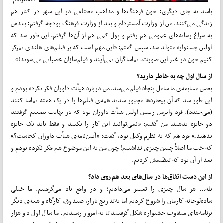
باشد نه جای دیگری؛ چون فرهنگ‌ها و مذاهب مختلفی در این شهر در کنار هم
زندگی می‌کنند. من از وزارت آمستردام و بعد از وزارت فرهنگ بودجه گرفتم؛ بعدش
به سراغ رسانه‌های عمومی هم رفتم و پول کمی هم از آن‌ها گرفتم. این طور شد که
اولین جشنواره متولد شد. سپس گفتم: «این مهم است که بر فیلم‌های هلندی تمرکز
کنیم چون در غیر این صورت، تماشاگران نمی‌آیند و فیلم‌سازان عصبانی می‌شوند!»
از سال اول چه به خاطر دارید؟
بخش مسابقه‌ی ما شامل پنجاه فیلم می‌شد. من درباره هیأت داوران فکر نکرده بودم و
این طور شد که آن بیچاره‌ها مجبور شدند همه‌ی فیلم‌ها را در یک هفته تماشا کنند
(می‌خندد). فرد وایزمن رییس اولین هیأت داوران بود که در نهایت تصمیم گرفتند
دو جایزه بدهند. من گفتم: «نمی‌توانید این کار را بکنید و فقط باید یک جایزه
بدهید.» فرد هم که به نظرم وکیل بود، گفت: «آیین‌نامه‌ی هیأت داوران کجاست؟»
که خب ما اصلاً چنین چیزی نداشتیم! چون من به این موضوع هم فکر نکرده بودم و
بعد از آن بود که تنظیمش کردیم.
از این دست اتفاق‌ها در سال‌های بعد هم روی داد؟
بله... هر سال چیزی را تغییر می‌دادیم؛ و در واقع یاد می‌گرفتیم. ما خیلی
ساده‌لوحانه کارمان را شروع کردیم اما به‌تدریج بازار، صندوق، کارگاه و همه‌ی دیگر
برنامه‌های متفاوت جشنواره شکل گرفتند تا به امروز رسیدیم. ما سال اول دو هزار