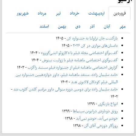
فروردين
ارديبهشت
خرداد
تير
مرداد
شهريور
مهر
آبان
آذر
دی
بهمن
اسفند
بازگشت جان تراولتا به جشنواره کن
- ۱۴۰۵
داستان‌های موازی در کن ۲۰۲۶
- ۱۴۰۵
گفت‌وگو اختصاصی مجله فیلم با «کازوئو ایشی‌گورو»
- ۱۴۰۴
گفت‌وگوی اختصاصی ماهنامه فیلم با ژولیت بینوش
- ۱۴۰۴
گزارش اختصاصی ماهنامه فیلم از جشنواره فیلم مستند زاگرب
- ۱۴۰۳
حامد سلیمان زاده، منتقد ماهنامه فیلم، داور دوازدهمین جشنواره بین
المللی فیلم کودکان لاکنوی هند
- ۱۴۰۲
حامد سلیمان زاده برای دومین دوره متوالی داور مراسم گلدن گلوب شد
-
۱۴۰۲
انواع بازیگری
- ۱۳۹۹
رونق دوباره‌ی درایوین سینماها
- ۱۳۹۹
خوشم می‌آید، خوشم نمی‌آید
- ۱۳۹۸
روزگار دوزخی آقای آلن
- ۱۳۹۸