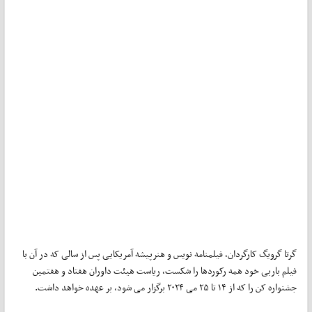
گرتا گرویگ کارگردان، فیلمنامه نویس و هنرپیشه آمریکایی پس از سالی که در آن با
فیلم باربی خود همه رکوردها را شکست، ریاست هیئت داوران هفتاد و هفتمین
جشنواره کن را که از ۱۴ تا ۲۵ می ۲۰۲۴ برگزار می شود، بر عهده خواهد داشت.