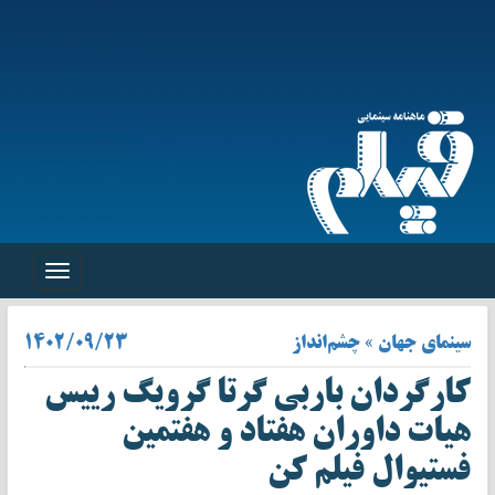
Toggle
navigation
سینمای جهان » چشم‌انداز
۱۴۰۲/۰۹/۲۳
کارگردان باربی گرتا گرویگ رییس
هیات داوران هفتاد و هفتمین
فستیوال فیلم کن