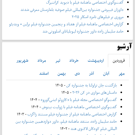
گفت‌وگوی اختصاصی ماهنامه فیلم با دیوید کراننبرگ
داوران فیپرشی جشنواره بین‌المللی فیلم صوفیه بلغارستان معرفی شدند
مروری بر فیلم‌های نامزد اسکار ۲۰۲۵
گزارش اختصاصی ماهنامه فیلم از هفتاد و پنجمین جشنواره فیلم برلین + ویدیئو
حامد سلیمان زاده داور جشنواره لیوبلیانای اسلوونی شد
آرشیو
فروردين
ارديبهشت
خرداد
تير
مرداد
شهريور
مهر
آبان
آذر
دی
بهمن
اسفند
بازگشت جان تراولتا به جشنواره کن
- ۱۴۰۵
داستان‌های موازی در کن ۲۰۲۶
- ۱۴۰۵
گفت‌وگو اختصاصی مجله فیلم با «کازوئو ایشی‌گورو»
- ۱۴۰۴
گفت‌وگوی اختصاصی ماهنامه فیلم با ژولیت بینوش
- ۱۴۰۴
گزارش اختصاصی ماهنامه فیلم از جشنواره فیلم مستند زاگرب
- ۱۴۰۳
حامد سلیمان زاده، منتقد ماهنامه فیلم، داور دوازدهمین جشنواره بین
المللی فیلم کودکان لاکنوی هند
- ۱۴۰۲