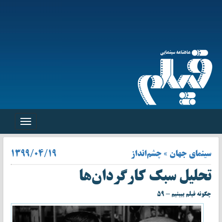
Toggle
navigation
سینمای جهان » چشم‌انداز
۱۳۹۹/۰۴/۱۹
تحلیل سبک کارگردان‌ها
چگونه فیلم ببینیم - ۵۹