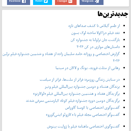
Facebook
Tweet
Google+
Telegram
جدیدترین‌ها
از طعم گیلاس تا کشف صداهای تازه
نقد فیلم دراکولا ساخته لوک بسون
بازگشت جان تراولتا به جشنواره کن
داستان‌های موازی در کن ۲۰۲۶
گزارش اختصاصی و روزانه حامد سلیمان زاده از هفتاد و‌ ششمین جشنواره فیلم برلین
۲۰۲۶
رهایی از مثلث فروید، یونگ و لاکان در سینما
در ستایش زندگی روزمره: فراتر از ملت‌ها، فراتر از سیاست
برندگان هشتاد و دومین جشنواره بین‌المللی فیلم ونیز
برگزیدگان هفتاد و هشتمین جشنواره بین‌المللی فیلم «لوکارنو»
برگزیدگان دومین دوره جشنواره فیلم کوتاه کیارستمی معرفی شدند
گفت‌وگوی اختصاصی با کوستا گاوراس
گفت‌وگو اختصاصی مجله فیلم با «کازوئو ایشی‌گورو»
گفت‌وگوی اختصاصی ماهنامه فیلم با ژولیت بینوش