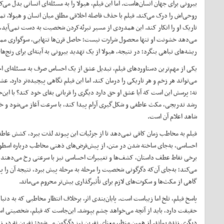
بیرونی برای جهان انسان‌هاست. اما این فیلم، هیولا را به مسئله‌ای انسانی بدل می‌ک
روحی‌اش را درک می‌کند. فیلم با حذف فاصله اخلاقی مطلق میان انسان و هیولا، تم
تاریک او را انکار کند. این همدردی از مسیر تبرئه‌کردن شخصیت به دست نمی‌آید، ب
می‌دهد خشونت او تنها محصول شرارت نیست؛ حاصل قرن‌ها تنهایی، سوگواری ممتد و
ریشه‌های تباهی بنگرد؛ در نتیجه، هیولا از یک تهدید بیرونی به آینه‌ای برای رنج‌ه
یکی از مهم‌ترین دستاوردهای فیلم، تبدیل عشق از یک احساس صرف به مسئله‌ای ا
می‌تواند هر زخم و هر تاریکی را درمان کند. اما این فیلم نگاهی پیچیده‌تر دارد. 
نه؛ پرسش این است که آیا عشق او حق دارد دیگری را قربانی بقای خود کند؟ با این
رشد تدریجی، مکث عاطفی و شکل‌گیری آرام پیدا کند، با سرعت آغاز می‌شود و خیل
شاهد اعلام آن است.
فیلم به مخاطب زمان کافی نمی‌دهد تا از جزئیات این پیوند لذت ببرد، کشش عاطف
احساسی، به‌جای ساخته شدن در متن، از پیش‌فرض‌های ذهنی مخاطب درباره اسطوره د
برخی نقاط عطف داستان، کشف‌ها و تغییرات احساسی نیز با سرعتی رخ می‌دهند که ف
می‌کند؛ به‌جای آن‌که دگرگونی شخصیت را مرحله ‌به ‌مرحله پیش ببرد، نتیجه آن ر
گاهی از مکث‌ها و سکوت‌های لازم برای تأثیرگذاری بیش‌تر محروم می‌ماند.
پاسخ فیلم، تلخ اما زیباست است. پایان‌بندی اثر، برخلاف انتظار مخاطبی که به دن
حقیقت دارد، باید از آنچه می‌خواهد چشم بپوشد. این‌جاست که فیلم، شخصیتی اسطوره‌ا
دیگری زنده بماند. از همین منظر، معنای نفرین نیز دگرگون می‌شود: نفرین نه در 