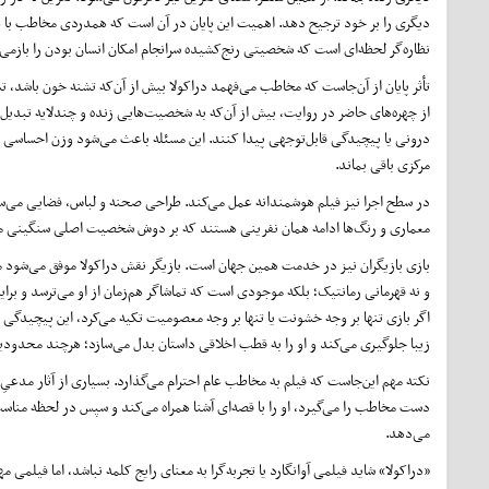
دیگری را بر خود ترجیح دهد. اهمیت این پایان در آن است که همدردی مخاطب با هی
نظاره‌گر لحظه‌ای است که شخصیتی رنج‌کشیده سرانجام امکان انسان بودن را بازمی‌ی
تأثر پایان از آن‌جاست که مخاطب می‌فهمد دراکولا بیش از آن‌که تشنه خون باشد،
از چهره‌های حاضر در روایت، بیش از آن‌که به شخصیت‌هایی زنده و چندلایه تبدیل 
درونی یا پیچیدگی قابل‌توجهی پیدا کنند. این مسئله باعث می‌شود وزن احساسی و د
مرکزی باقی بماند.
در سطح اجرا نیز فیلم هوشمندانه عمل می‌کند. طراحی صحنه و لباس، فضایی می‌سا
معماری و رنگ‌ها ادامه همان نفرینی هستند که بر دوش شخصیت اصلی سنگینی می‌ک
بازی بازیگران نیز در خدمت همین جهان است. بازیگر نقش دراکولا موفق می‌شود میا
و نه قهرمانی رمانتیک؛ بلکه موجودی است که تماشاگر هم‌زمان از او می‌ترسد و 
اگر بازی تنها بر وجه خشونت یا تنها بر وجه معصومیت تکیه می‌کرد، این پیچیدگی 
زیبا جلوگیری می‌کند و او را به قطب اخلاقی داستان بدل می‌سازد؛ هرچند محدودیت
نکته مهم این‌جاست که فیلم به مخاطب عام احترام می‌گذارد. بسیاری از آثار مدعیِ 
دست مخاطب را می‌گیرد، او را با قصه‌ای آشنا همراه می‌کند و سپس در لحظه مناسب،
می‌دهد.
«دراکولا» شاید فیلمی آوانگارد یا تجربه‌گرا به معنای رایج کلمه نباشد، اما فیل