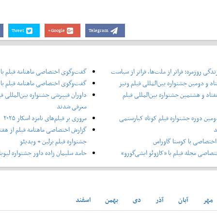
Tweet
Google+
Telegram
دگی روزمره: فراتر از ملت‌ها، فراتر از سیاست
گفت‌وگوی اختصاصی ماهنامه فیلم با
اد و دومین جشنواره بین‌المللی فیلم ونیز
گفت‌وگوی اختصاصی ماهنامه فیلم با 
فتاد و هشتمین جشنواره بین‌المللی فیلم
داوران فیپرشی جشنواره بین‌المللی فی
معرفی شدند
ومین دوره جشنواره فیلم کوتاه کیارستمی
مروری بر فیلم‌های نامزد اسکار ۲۰۲۵
د
گزارش اختصاصی ماهنامه فیلم از هفتا
ختصاصی با کوستا گاوراس
جشنواره فیلم برلین + ویدیئو
صاصی مجله فیلم با «کازوئو ایشی‌گورو»
حامد سلیمان زاده داور جشنواره لیوبل
مهر
آبان
آذر
دی
بهمن
اسفند