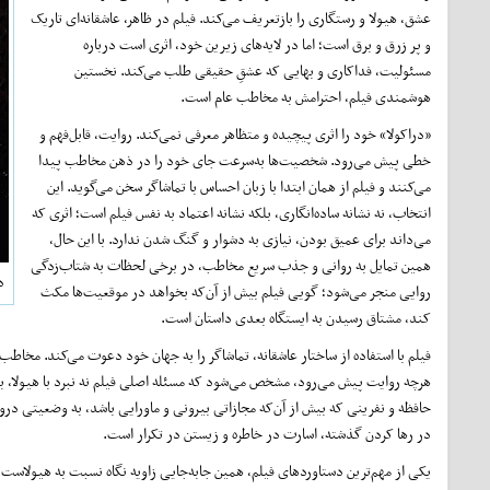
عشق، هیولا و رستگاری را بازتعریف می‌کند. فیلم در ظاهر، عاشقانه‌ای تاریک
و پر زرق ‌و برق است؛ اما در لایه‌های زیرین خود، اثری است درباره
مسئولیت، فداکاری و بهایی که عشقِ حقیقی طلب می‌کند. نخستین
هوشمندی فیلم، احترامش به مخاطب عام است.
«دراکولا» خود را اثری پیچیده و متظاهر معرفی نمی‌کند. روایت، قابل‌فهم و
خطی پیش می‌رود. شخصیت‌ها به‌سرعت جای خود را در ذهن مخاطب پیدا
می‌کنند و فیلم از همان ابتدا با زبان احساس با تماشاگر سخن می‌گوید. این
انتخاب، نه نشانه ساده‌انگاری، بلکه نشانه اعتماد به ‌نفس فیلم است؛ اثری که
می‌داند برای عمیق بودن، نیازی به دشوار و گنگ شدن ندارد. با این حال،
همین تمایل به روانی و جذب سریع مخاطب، در برخی لحظات به شتاب‌زدگی
د
روایی منجر می‌شود؛ گویی فیلم بیش از آن‌که بخواهد در موقعیت‌ها مکث
کند، مشتاق رسیدن به ایستگاه بعدی داستان است.
فیلم با استفاده از ساختار عاشقانه، تماشاگر را به جهان خود دعوت می‌کند. مخاطب در 
هرچه روایت پیش می‌رود، مشخص می‌شود که مسئله اصلی فیلم نه نبرد با هیولا، بلک
حافظه و نفرینی که بیش از آن‌که مجازاتی بیرونی و ماورایی باشد، به وضعیتی درو
در رها کردن گذشته، اسارت در خاطره و زیستن در تکرار است.
یکی از مهم‌ترین دستاوردهای فیلم، همین جابه‌جایی زاویه نگاه نسبت به هیولاس