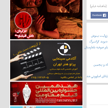
[ماهنامه فیلم]
Facebook
 ژولیت بینوش
دیوید کراننبرگ
لم صوفیه بلغارستان
د و پنجمین
یانای اسلوونی شد