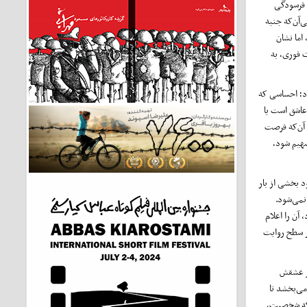
و فرسودگی
‌آن‌که جنبه
اما نشان
 فوری، به
د؛ احساسی که
 عاشق است یا
 آن‌که فرصت
سهیم شود،
 بخشی از بار
نمی‌شود.
آن را اعلام
در سطح روایت
گر عشقش
می‌بخشد تا
د که شخصیت،