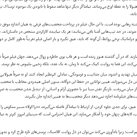
ولا را به نقطه اوج می‌رساند. تماشاگر دیگر تنها شاهد سقوط یا نابودی یک موجود ترسناک ن
ابد.
 تشنه رهایی بوده است. با این حال، فیلم در پرداخت شخصیت‌های فرعی به همان اندازه موفق 
شوند، در حد تیپ‌هایی آشنا باقی می‌مانند؛ هر یک نماینده کارکردی مشخص در داستان‌اند، ب
راماتیک برخی روابط، آن‌گونه که باید، عمق نگیرد و بار اصلی فیلم تقریباً به‌طور کامل ب
زند که در آن گذشته هنوز زنده است و هر قاب بوی خاطره و زوال می‌دهد. جهان فیلم صرفاً 
ند. این فضا به روایت کمک می‌کند تا زمان، نه یک عدد، بلکه زخمی ملموس به نظر برسد.
ن تهدید و اندوه، میان جذابیت و فرسودگی، تعادلی کم‌نظیر ایجاد کند. او نه صرفاً هیولای
برایش دل می‌سوزاند. همین توانایی در حفظ این دوگانه، ستون اصلی همدردی مخاطب با شخصی
از میان می‌رفت. بازیگر نقش مینا نیز با حضوری آرام و انسانی، از تبدیل شدن شخصیت به صرفا
‌های فیلم‌نامه اجازه نمی‌دهد دیگر شخصیت‌ها به همین اندازه جان بگیرند.
عمق، برای جدی جلوه کردن، از ارتباط با تماشاگر فاصله می‌گیرند. «دراکولا» مسیر معکوس را م
 لایه‌های پنهان خود را آشکار می‌سازد. این همان احترامی است که سینمای امروز کم‌تر به تما
می مهم است؛ زیرا یادآوری می‌کند می‌توان در دل روایت کلاسیک، پرسش‌های تازه طرح کرد و بد