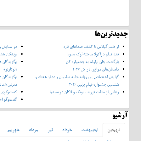
جدیدترین‌ها
از طعم گیلاس تا کشف صداهای تازه
در ستایش زن
نقد فیلم دراکولا ساخته لوک بسون
برندگان هشت
بازگشت جان تراولتا به جشنواره کن
برگزیدگان ه
داستان‌های موازی در کن ۲۰۲۶
«لوکارنو»
گزارش اختصاصی و روزانه حامد سلیمان زاده از هفتاد و‌
برگزیدگان د
ششمین جشنواره فیلم برلین ۲۰۲۶
معرفی شدن
رهایی از مثلث فروید، یونگ و لاکان در سینما
گفت‌وگوی ا
گفت‌وگو اخت
آرشیو
فروردين
ارديبهشت
خرداد
تير
مرداد
شهريور