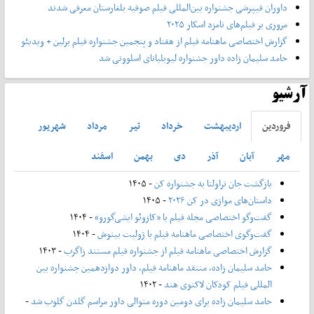
داوران فیپرشی جشنواره بین‌المللی فیلم صوفیه بلغارستان معرفی شدند
مروری بر فیلم‌های نامزد اسکار ۲۰۲۵
گزارش اختصاصی ماهنامه فیلم از هفتاد و پنجمین جشنواره فیلم برلین + ویدیئو
حامد سلیمان زاده داور جشنواره لیوبلیانای اسلوونی شد
آرشیو
فروردين
ارديبهشت
خرداد
تير
مرداد
شهريور
مهر
آبان
آذر
دی
بهمن
اسفند
بازگشت جان تراولتا به جشنواره کن
- ۱۴۰۵
داستان‌های موازی در کن ۲۰۲۶
- ۱۴۰۵
گفت‌وگو اختصاصی مجله فیلم با «کازوئو ایشی‌گورو»
- ۱۴۰۴
گفت‌وگوی اختصاصی ماهنامه فیلم با ژولیت بینوش
- ۱۴۰۴
گزارش اختصاصی ماهنامه فیلم از جشنواره فیلم مستند زاگرب
- ۱۴۰۳
حامد سلیمان زاده، منتقد ماهنامه فیلم، داور دوازدهمین جشنواره بین
المللی فیلم کودکان لاکنوی هند
- ۱۴۰۲
حامد سلیمان زاده برای دومین دوره متوالی داور مراسم گلدن گلوب شد
-