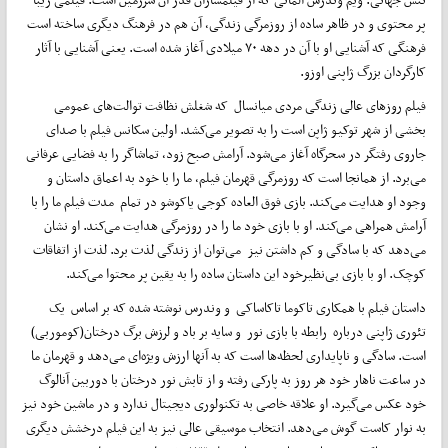
پر محتوی و در ظاهر ساده از روزمرگی زندگی، آن هم در فرهنگ دیگری ساخته است
فرهنگی که آشنایی او با آن در دهه ۷۰ میلادی آغاز شده ‌است. یعنی آشنایی با آثار
کارگردان بزرگ ژاپنی اوزو.
فیلم روزهای عالی زندگی مردی میانسال که شغلش نظافت توالت‌های عمومی
بخشی از شهر توکیو ژاپن است را به تصویر می‌کشد. اولین سکانس فیلم با صدای
جاروی رفتگر در سحرگاه آغاز می‌شود. آرامش صبح زود، تماشاگر را به فضایی عرفانی
می‌برد. از همانجا است که روزمرگی قهرمان فیلم، ما را با خود به اعماق داستان و
وجود او هدایت می‌کند. بازی فوق العاده کوجی یاکوشو در تمام مدت فیلم ما را با
آرامش همراهی می‌کند. او با بازی خود ما را در روزمرگی هدایت می‌کند. او نشان
می‌دهد که با سادگی و کم داشتن نیز می‌توان از زندگی لذت برد. لذت از اتفاقات
کوچک. او با بازی بی‌نظیرخود این داستان ساده را به یقین پر محتوا می‌کند.
داستان فیلم با همکاری تاکوما تاکاساکی و وندرس نوشته شده که بر اساس یک
تئوری ژاپنی درباره رابطه با بازی نور و سایه بر باد و لرزش برگ درختان(کوموربی)
است. سادگی و ناپایداری لحظه‌ها است که به آنها ارزش ویژه‌ای می‌دهد و قهرمان ما
در ساعت ناهار خود هر روز به پارکی رفته و از تابش نور درختان با دوربین آنالوگ
خود عکس می‌گیرد. او علاقه خاصی به تکنولوری دیجیتال ندارد و در ماشین خود نیز
به نوار کاست گوش می‌دهد. انتخاب موسیقی عالی نیز به این فیلم درخشش دیگری