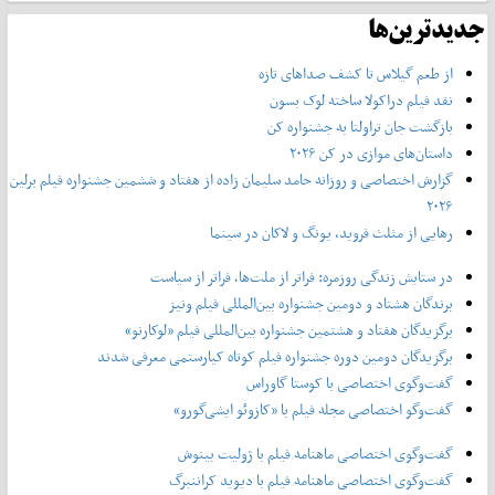
جدیدترین‌ها
از طعم گیلاس تا کشف صداهای تازه
نقد فیلم دراکولا ساخته لوک بسون
بازگشت جان تراولتا به جشنواره کن
داستان‌های موازی در کن ۲۰۲۶
گزارش اختصاصی و روزانه حامد سلیمان زاده از هفتاد و‌ ششمین جشنواره فیلم برلین
۲۰۲۶
رهایی از مثلث فروید، یونگ و لاکان در سینما
در ستایش زندگی روزمره: فراتر از ملت‌ها، فراتر از سیاست
برندگان هشتاد و دومین جشنواره بین‌المللی فیلم ونیز
برگزیدگان هفتاد و هشتمین جشنواره بین‌المللی فیلم «لوکارنو»
برگزیدگان دومین دوره جشنواره فیلم کوتاه کیارستمی معرفی شدند
گفت‌وگوی اختصاصی با کوستا گاوراس
گفت‌وگو اختصاصی مجله فیلم با «کازوئو ایشی‌گورو»
گفت‌وگوی اختصاصی ماهنامه فیلم با ژولیت بینوش
گفت‌وگوی اختصاصی ماهنامه فیلم با دیوید کراننبرگ