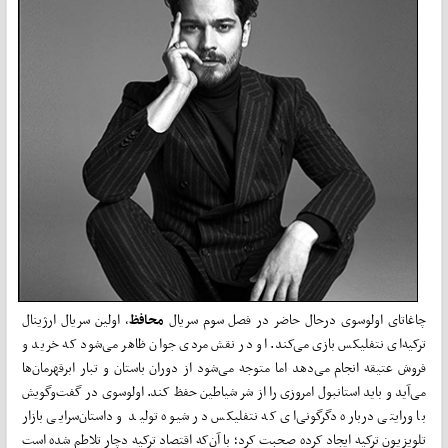
چاغاتای اولوسوی درحال حاضر در فصل سوم سریال
محافظ
، اولین سریال ارژینال
ترکیه‌­ای نتفلیکس بازی می­‌کند. او در نقش مردی جوان ظاهر می­‌شود که خرید و
فروش عتیقه انجام می‌دهد اما متوجه می­‌شود از دوران باستان و تبار ابرقهرمان­‌ها
می‌­آید و باید استانبول امروزی را از شر شیاطین حفظ کند. اولوسوی در گفت‌­وگویش
با ورایتی درباره دگرگونی­‌ای که نتفلیکس در شیوه تولید و داستان­‌سرایی بازار
تلویزیون ترکیه ایجاد کرده صحبت کرد؛ با آن­‌که اقتصاد ترکیه دچار تلاطم شده است