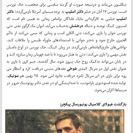
نیکلسون می­‌ماند و درنتیجه صورت او گزینه مناسبی برای شخصیت جک تورنس
است. تورنس ۱۷ آبان در فیلم
دکتر اسلیپ
به پرده سینمای آمریکا بازمی‌­گردد؛
دکتر
اسلیپ
فیلمی به کارگردانی مایک فلناگان براساس رمانی به همین نام است که
استیون کینگ نوشته و دنباله
درخشش
به‌­حساب می‌­آید. ایوان مک‌گرگور نقش دنی
تورنس جوان را بازی می­‌کند؛ دنی الکلی است و زمانی که سعی می­‌کند از دائم
الخمری خارج شود و دختر جوانی با استعدادهای ماوراء طبیعی را ملاقات کند،
توانایی­‌های خارق‌­العاده‌­اش بازمی‌گردد. در رمان کینگ، جک تورنس در اوج داستان
نقش مهمی را بازی می‌کند؛ دنی به هتل می­‌رود تا با ضد قهرمان رمان مبارزه کند و
در پایان می­‌تواند به‌­کمک روح جک پیروز شود. سال گذشته، جیم کری با بازی به­‌
عنوان نقش اول در سریال کمدی
شوخی
نقدهای مثبتی دریافت کرد و انتظار می­‌
رود برای بازی در این سریال نامزد دریافت جایزه امی شود. ۲۵ بهمن هم
سونیک
،
تولید شده استودیوی پارامونت، با صداپیشگی او در نقش دکتر روبوتنیکِ شرور در
سینماها اکران می­‌شود.
بازگشت
هیولای کلاسیک یونیورسال پیکچرز