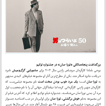
بزرگداشت پنجاه‌سالکی
«تورا-سان» در جشنواره توکیو
یوجی یامادا کارگردان سرشناس ژاپنی سال ۲۰۰۳ برای
سامورایی گرگ‌و‌میش
نامزد
دریافت جایزه اسکار شد. یکی از مطرح‌ترین آثار او مجموعه فیلم‌­های کمدی مشهور
به
تورا-سان
است؛
یک مرد خوب بودن سخت است
نام مجموعه فیلمی‌ست که
کارگردان شهیر ژاپنی کارگردانی کرده اما تماشاگران جهانی آن را با نام شخصیت اول
مرد آن یعنی تورا-سان می‌شناسند. جشنواره فیلم توکیو اعلام کرد که آخرین فیلم از
این مجموعه به‌­نام
خوش برگشتی، تورا-سان
برای اولین‌بار در شب افتتاحیه جشنوار
اکران می­‌شود؛ فیلم‌برداری این قسمت ۲۸ مهر پارسال آغاز شد. در این سال­‌ها تغییر