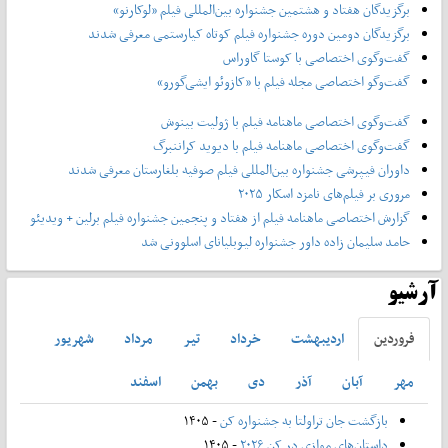
برگزیدگان هفتاد و هشتمین جشنواره بین‌المللی فیلم «لوکارنو»
برگزیدگان دومین دوره جشنواره فیلم کوتاه کیارستمی معرفی شدند
گفت‌وگوی اختصاصی با کوستا گاوراس
گفت‌وگو اختصاصی مجله فیلم با «کازوئو ایشی‌گورو»
گفت‌وگوی اختصاصی ماهنامه فیلم با ژولیت بینوش
گفت‌وگوی اختصاصی ماهنامه فیلم با دیوید کراننبرگ
داوران فیپرشی جشنواره بین‌المللی فیلم صوفیه بلغارستان معرفی شدند
مروری بر فیلم‌های نامزد اسکار ۲۰۲۵
گزارش اختصاصی ماهنامه فیلم از هفتاد و پنجمین جشنواره فیلم برلین + ویدیئو
حامد سلیمان زاده داور جشنواره لیوبلیانای اسلوونی شد
آرشیو
فروردين
ارديبهشت
خرداد
تير
مرداد
شهريور
مهر
آبان
آذر
دی
بهمن
اسفند
بازگشت جان تراولتا به جشنواره کن
- ۱۴۰۵
داستان‌های موازی در کن ۲۰۲۶
- ۱۴۰۵