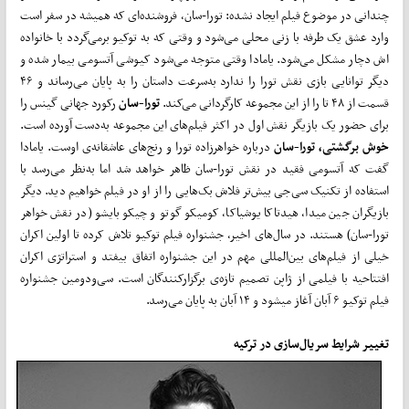
چندانی در موضوع فیلم ایجاد نشده: تورا-سان، فروشنده‌ای که همیشه در سفر است
وارد عشق یک طرفه با زنی محلی می‌­شود و وقتی که به توکیو برمی­‌گردد با خانواده­‌
اش دچار مشکل می‌شود. یامادا وقتی متوجه می­‌شود کیوشی آتسومی بیمار شده و
دیگر توانایی بازی نقش تورا را ندارد به‌سرعت داستان را به پایان می­‌رساند و ۴۶
قسمت از ۴۸ تا را از این مجموعه کارگردانی می­‌کند.
تورا-سان
رکورد جهانی گینس را
برای حضور یک بازیگر نقش اول در اکثر فیلم‌­های این مجموعه به­‌دست آورده است.
خوش برگشتی
، تورا-سان
درباره خواهرزاده تورا و رنج­‌های عاشقانه‌ی اوست. یامادا
گفت که آتسومی فقید در نقش تورا-سان ظاهر خواهد شد اما به‌نظر می‌­رسد با
استفاده از تکنیک سی‌جی بیش‌­تر فلاش بک­‌هایی را از او در فیلم خواهیم دید. دیگر
بازیگران جین میدا، هیدتاکا یوشیاکا، کومیکو گوتو و چیکو بایشو (در نقش خواهر
تورا-سان) هستند. در سال­‌های اخیر، جشنواره فیلم توکیو تلاش کرده تا اولین اکران
خیلی از فیلم­‌های بین‌المللی مهم در این جشنواره اتفاق بیفتد و استراتژی اکران
افتتاحیه با فیلمی از ژاپن تصمیم تازه‌ی برگزارکنندگان است. سی‌و‌دومین جشنواره
فیلم توکیو ۶ آبان آغاز می­شود و ۱۴ آبان به پایان می‌رسد.
تغییر شرایط سریال‌سازی در ترکیه