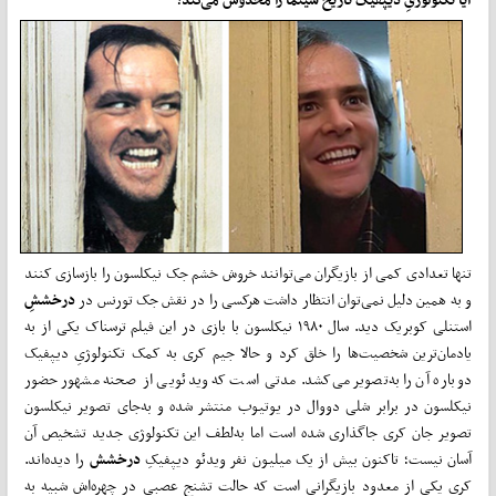
تنها تعدادی کمی از بازیگران می­‌توانند خروش خشم جک نیکلسون را بازسازی کنند
و به همین دلیل نمی­‌توان انتظار داشت هرکسی را در نقش جک تورنس در
درخششِ
استنلی کوبریک دید. سال ۱۹۸۰ نیکلسون با بازی در این فیلم ترسناک یکی از به­‌
یادمان­‌ترین شخصیت­‌ها را خلق کرد و حالا جیم کری به کمک تکنولوژیِ دیپ­فیک
دوباره آن را به­‌تصویر می‌­کشد. مدتی است که ویدئویی از صحنه مشهور حضور
نیکلسون در برابر شلی دووال در یوتیوب منتشر شده و به­‌جای تصویر نیکلسون
تصویر جان کری جاگذاری شده است اما به­‌لطف این تکنولوژی جدید تشخیص آن
آسان نیست؛ تاکنون بیش از یک میلیون نفر ویدئو دیپ­فیکِ
درخشش
را دیده­‌اند.
کری یکی از معدود بازیگرانی است که حالت تشنج عصبی در چهره‌­اش شبیه به