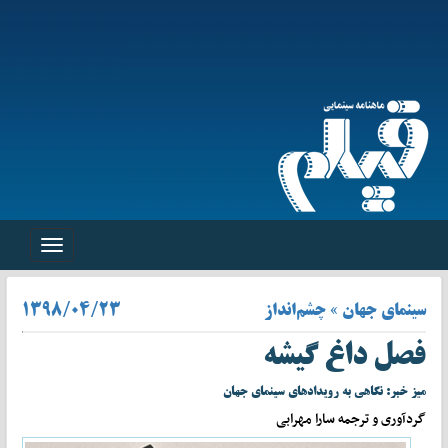
Toggle
navigation
سینمای جهان » چشم‌انداز
۱۳۹۸/۰۴/۲۳
فصل داغ گیشه
میز خبر: نگاهی به رویدادهای سینمای جهان
گردآوری و ترجمه سارا مهرابی