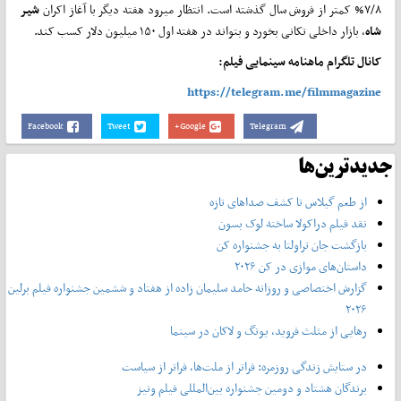
۷/۸% کم­تر از فروش سال گذشته است. انتظار می­رود هفته دیگر با آغاز اکران
شیر
شاه
، بازار داخلی تکانی بخورد و بتواند در هفته اول ۱۵۰ میلیون دلار کسب کند.
کانال تلگرام ماهنامه سینمایی فیلم:
https://telegram.me/filmmagazine
Facebook
Tweet
Google+
Telegram
جدیدترین‌ها
از طعم گیلاس تا کشف صداهای تازه
نقد فیلم دراکولا ساخته لوک بسون
بازگشت جان تراولتا به جشنواره کن
داستان‌های موازی در کن ۲۰۲۶
گزارش اختصاصی و روزانه حامد سلیمان زاده از هفتاد و‌ ششمین جشنواره فیلم برلین
۲۰۲۶
رهایی از مثلث فروید، یونگ و لاکان در سینما
در ستایش زندگی روزمره: فراتر از ملت‌ها، فراتر از سیاست
برندگان هشتاد و دومین جشنواره بین‌المللی فیلم ونیز