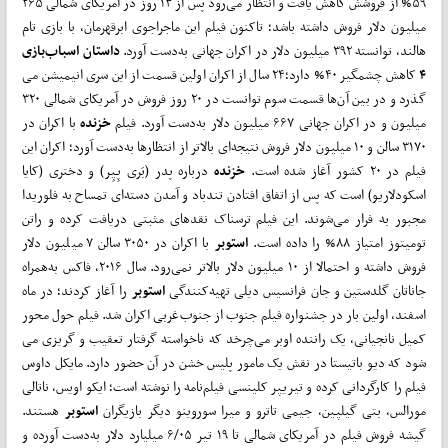
۵۹% از فروشش کاهش یافت و انتظار می‌­رود پس از ۱۳ روز در آمریکای شمالی ۲۶۵
میلیون دلار فروش داشته باشد؛ تاکنون فیلم این ماجراجوی ابرقهرمان، با بازی تام
هالند، توانسته ۳۹۲ میلیون دلار در اکران جهانی به­‌دست آورد.
داستان اسباب­‌بازی
۴
کاهش چشمگیر ۴۰% دارد؛۲۴ سال از اکران اولین قسمت از این سری انیمیشن می­‌
گذرد و در بین آن­‌ها قسمت سوم توانست در ۲۰ روز فروش در آمریکای شمالی ۳۲۰
میلیون و در اکران جهانی ۶۶۷ میلیون دلار به‌­دست آورد. فیلم
خزنده
با اکران در
۳۱۷۰ سالن و ۱۰ میلیون دلار فروش نتیجه‌­ای بالاتر از انتظارها به­‌دست آورد؛ اکران این
فیلم در ۲۰ کشور آغاز شده است.
خزنده
درباره پدر (بَری پِپِر) و دختری (کایا
اسکودلاریو) است که پس از اتفاق افتادن تندباد و آمدن دسته‌­ای تمساح به فلوریدا
مجبور به فرار می‌­شوند. این فیلم ترسناک نقدهای مثبتی دریافت کرده و راتن
تومیتوز امتیاز ۸۸% را داده است.
استوبر
با اکران در ۳۰۵۰ سالن ۷ میلیون دلار
فروش داشته و احتمالا از ۱۰ میلیون دلار بالاتر نمی­‌رود. سال ۲۰۱۶، فاکس به­‌همراه
جاناتان گلدستین و جان فرانسیس دیلی تهیه­‌کنندگی
استوبر
را آغاز کردند؛ در ماه
اسفند، اولین بار در جشنواره فیلم جنوب از جنوب­‌غربی اکران شد. فیلم حول محور
کمیل نانجیانی، یک راننده اوبر می­‌چرخد که ناخواسته گرفتار تعقیب و گریزی می­‌
شود که دیو باتیستا در نقش یک مامور پلیس خشن در آن حضور دارد. مایکل داوس
فیلم را کارگردانی کرده و تیریپر کلینسی فیلم‌­نامه را نوشته است؛ ایکو اویس، ناتالی
مورالس، بتی گیلپین، جیمی تاترو و میرا سوروینو دیگر بازیگران
استوبر
هستند.
گیشه فروش فیلم در آمریکای شمالی تا ۱۹ تیر ۶/۰۵ میلیارد دلار به‌دست آورده و