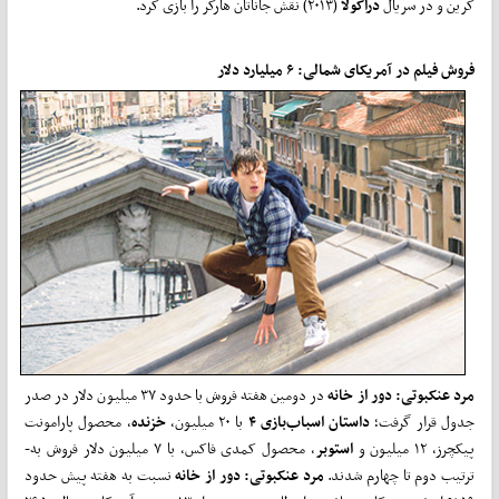
کرین و در سریال
دراکولا
(۲۰۱۳) نقش جاناتان هارکر را بازی کرد.
فروش فیلم در آمریکای شمالی: ۶ میلیارد دلار
مرد عنکبوتی: دور از خانه
در دومین هفته فروش با حدود ۳۷ میلیون دلار در صدر
جدول قرار گرفت؛
داستان اسباب­‌بازی ۴
با ۲۰ میلیون،
خزنده
، محصول پارامونت
پیکچرز، ۱۲ میلیون و
استوبر
، محصول کمدی فاکس، با ۷ میلیون دلار فروش به‌­
ترتیب دوم تا چهارم شدند.
مرد عنکبوتی: دور از خانه
نسبت به هفته پیش حدود