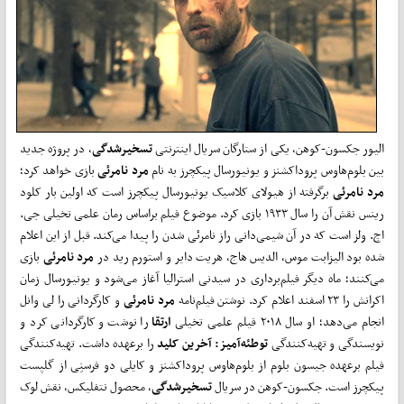
الیور جکسون-کوهن، یکی از ستارگان سریال اینترنتی
تسخیرشدگی
، در پروژه جدید
بین بلوم‌­هاوس پروداکشنز و یونیورسال پیکچرز به نام
مرد نامرئی
بازی خواهد کرد؛
مرد نامرئی
برگرفته از هیولای کلاسیک یونیورسال پیکچرز است که اولین بار کلود
رینس نقش آن را سال ۱۹۳۳ بازی کرد. موضوع فیلم براساس رمان علمی تخیلی جی.
اچ. ولز است که در آن شیمی‌دانی راز نامرئی شدن را پیدا می‌­کند. قبل از این اعلام
شده بود الیزابت موس، الدیس هاج، هریت دایر و استورم رید در
مرد نامرئی
بازی
می‌­کنند؛ ماه دیگر فیلم‌­برداری در سیدنی استرالیا آغاز می­‌شود و یونیورسال زمان
اکرانش را ۲۳ اسفند اعلام کرد. نوشتن فیلم‌نامه
مرد نامرئی
و کارگردانی را لی وانل
انجام می‌­دهد؛ او سال ۲۰۱۸ فیلم علمی تخیلی
ارتقا
را نوشت و کارگردانی کرد و
نویسندگی و تهیه‌­کنندگی
توطئه­‌آمیز: آخرین کلید
را برعهده داشت. تهیه­‌کنندگی
فیلم برعهده جیسون بلوم از بلوم‌­هاوس پروداکشنز و کایلی دو فرسنِی از گل­پست
پیکچرز است. جکسون-کوهن در سریال
تسخیرشدگی
، محصول نتفلیکس، نقش لوک