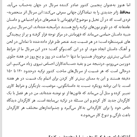
اما هنوز به‌­عنوان پنجمین کشور صادر کننده سریال در جهان به­‌حساب می­‌آید.
محافظ
ژانر جدیدی را به تماشاگران جهانی معرفی می‌­کند؛ این سریال اثر منحصربه‌­
فردی است که در آن تخیل و موضوع ابرقهرمانی با عنصرهای درام اجتماعی و داستان
عاشقانه که در تلویزیون‌های ترکیه رایج هستند درآمیخته شده‌اند. این سریال بیش‌­تر
شبیه داستان حماسی می‌ماند که قهرمانش در مرکز توجه قرار گرفته و پر از پیچیدگی­‌
های غیرمنتظره است؛ در هر قسمت چند عنصر طنز قرار داده شده تا تعادلی در لحن
و آهنگ داستان ایجاد شود. او در این گفت­‌وگو گفت: «در این سریال ما از شرایط
انسانی بیش­‌تری برخوردار هستیم؛ ما تنها ۱۰ ساعت در روز و پنج روز در هفته جلوی
دوربین می­‌رویم، درنتیجه من و بقیه دست­‌اندکاران احساس نیروی زیاد می­‌کنیم. این
درحالی است که هر قسمت از سریال‌­های ساخت کشور ترکیه درحدود ۱۲۰ تا ۱۵۰
دقیقه هستند و این به معنای بیش‌­تر کار کردن برای اتمام یک قسمت در هر هفته
است. با این برنامه رویکرد نسبت به داستان­گویی، موقعیت، بازیگران و شرایط کاری
تغییر کرده و مثل آن می‌ماند که قانون­‌ها از نو نوشته شده‌اند. من در هر فصل با یک
کارگردان جدید کار کردم و این مسئله در ترکیه بی­‌سابقه است. هر کارگردان دیدگاه
خاص خود را برای کارگردانی به‌­کار می­‌گیرد و چشم‌­اندازهای مختلف هر کارگردان
باعث تازگی و تنوع کار می‌شود.»
آیا تکنولوژیِ دیپ­فیک تاریخ سینما را مخدوش می‌کند؟