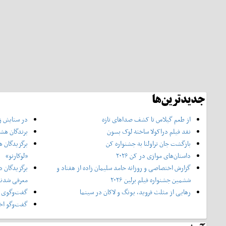
جدیدترین‌ها
از طعم گیلاس تا کشف صداهای تازه
در ستایش زن
نقد فیلم دراکولا ساخته لوک بسون
برندگان هشت
بازگشت جان تراولتا به جشنواره کن
برگزیدگان ه
داستان‌های موازی در کن ۲۰۲۶
«لوکارنو»
گزارش اختصاصی و روزانه حامد سلیمان زاده از هفتاد و‌
برگزیدگان د
ششمین جشنواره فیلم برلین ۲۰۲۶
معرفی شدن
رهایی از مثلث فروید، یونگ و لاکان در سینما
گفت‌وگوی ا
گفت‌وگو اخت