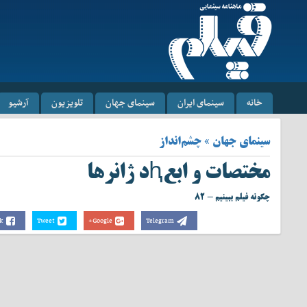
خانه
سینمای ایران
سینمای جهان
تلویزیون
آرشیو
سینمای جهان » چشم‌انداز
مختصات و ابعԧد ژانر‌ها
چگونه فیلم ببینیم - ۸۲
k
Tweet
Google+
Telegram