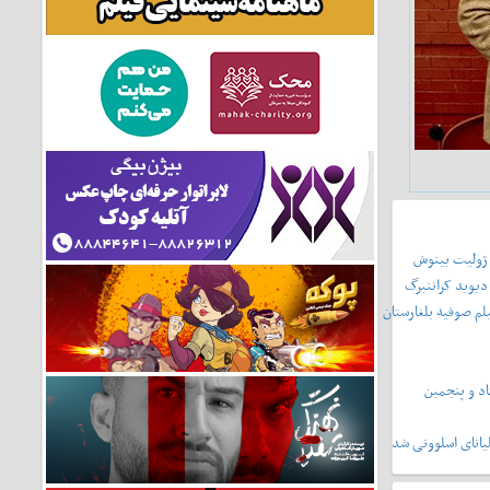
 ژولیت بینوش
دیوید کراننبرگ
لم صوفیه بلغارستان
د و پنجمین
یانای اسلوونی شد