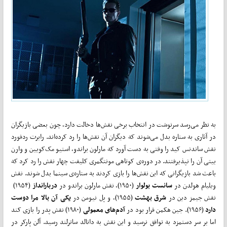
به نظر می‌رسد سرنوشت در انتخاب برخی نقش‌ها دخالت دارد، چون بعضی بازیگران
در آثاری به ستاره بدل می‌شوند که دیگران آن نقش‌ها را رد کرده‌اند. رابرت ردفورد
نقش ساندنس کید را وقتی به دست آورد که مارلون براندو، استیو مک‌کویین و وارن
بیتی آن را نپذیرفتند. در دوره‌ی کوتاهی مونتگمری کلیفت چهار نقش را رد کرد که
باعث شد بازیگرانی که این نقش‌ها را بازی کردند به ستاره‌ی‌ سینما بدل شوند. نقش
ویلیام هولدن در
سانست بولوار
(۱۹۵۰)، نقش مارلون براندو در
دربارانداز
(۱۹۵۴)
نقش جیمز دین در
شرق بهشت
(۱۹۵۵)، و پل نیومن در
یکی آن بالا مرا دوست
دارد
(۱۹۵۶). جین هکمن قرار بود در
آدم‌های معمولی
(۱۹۸۰) نقش پدر را بازی کند
اما بر سر دستمزد به توافق نرسید و این نقش به دانالد ساترلند رسید. آلن پارکر در