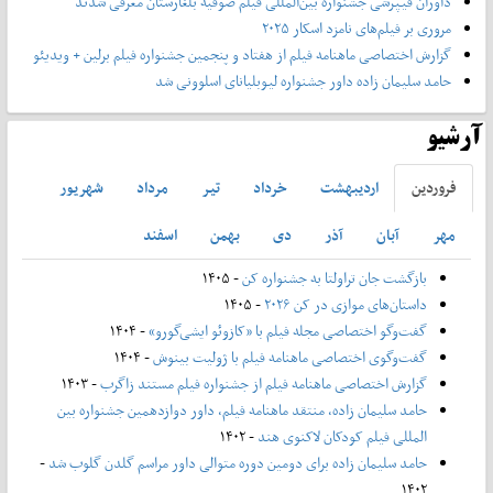
داوران فیپرشی جشنواره بین‌المللی فیلم صوفیه بلغارستان معرفی شدند
مروری بر فیلم‌های نامزد اسکار ۲۰۲۵
گزارش اختصاصی ماهنامه فیلم از هفتاد و پنجمین جشنواره فیلم برلین + ویدیئو
حامد سلیمان زاده داور جشنواره لیوبلیانای اسلوونی شد
آرشیو
فروردين
ارديبهشت
خرداد
تير
مرداد
شهريور
مهر
آبان
آذر
دی
بهمن
اسفند
بازگشت جان تراولتا به جشنواره کن
- ۱۴۰۵
داستان‌های موازی در کن ۲۰۲۶
- ۱۴۰۵
گفت‌وگو اختصاصی مجله فیلم با «کازوئو ایشی‌گورو»
- ۱۴۰۴
گفت‌وگوی اختصاصی ماهنامه فیلم با ژولیت بینوش
- ۱۴۰۴
گزارش اختصاصی ماهنامه فیلم از جشنواره فیلم مستند زاگرب
- ۱۴۰۳
حامد سلیمان زاده، منتقد ماهنامه فیلم، داور دوازدهمین جشنواره بین
المللی فیلم کودکان لاکنوی هند
- ۱۴۰۲
حامد سلیمان زاده برای دومین دوره متوالی داور مراسم گلدن گلوب شد
-
۱۴۰۲