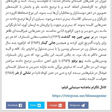
دوران در نقش‌‌های کلیشه‌ای ماندگار شدند؛ یا نخواستند ریسک کنند و تجربه‌های
تازه‌ای به کارنامه‌شان اضافه کنند و یا ترجیح دادند نام و یادشان با کلیشه‌های
تصویری در ذهن دوستداران و مخاطبان آن‌ها ثبت بشود. این نوع «محافظه‌کاری» در
بازیگران زن سینمای کلاسیک بیش‌تر دیده می‌‌شود. بسیاری از آن‌ها ترجیح دادند در
نقش‌هایی کلیشه بشوند که بیش‌ترین شهرت را برای‌شان به ارمغان آورد. اما بازیگرانی
مانند بتی دیویس و جون کرافورد ابایی نداشتند در نقش‌هایی غیرکلیشه‌ای ظاهر
شوند: در
بر
بیبی‌ جین چه گذشت
(۱۹۶۲) با شخصیت‌‌هایی نامتعارف که هر دو
برای رابرت آلدریچ بازی کردند و همچنین
جانی گیتار
(۱۹۵۴) که کرافورد چند سال
پیش‌تر، شمایل زن در سینمای وسترن را با بستن ششلول و اداره‌ی یک کافه و البته
عشقی ناکام به یک مرد، به چالش کشید. این چالشی بود که حتی زنان نامتعارف
وسترن‌هایی مانند
ریو براوو
(۱۹۵۹) با بازی انجی دیکنسن ترجیح دادند سراغش
نروند. این در حالی است که ستاره‌ی ‌بزرگی مانند مارلنه دیتریش به شمایل کلیشه‌‌ای
فم‌فتال در فیلم‌هایش بسنده کرد و حتی در نقش کوتاه تانیا در
نشانی از شر
(۱۹۵۸)
نخواست کلیشه نباشد.
کانال تلگرام ماهنامه سینمایی فیلم:
https://telegram.me/filmmagazine
Facebook
Tweet
Google+
Telegram