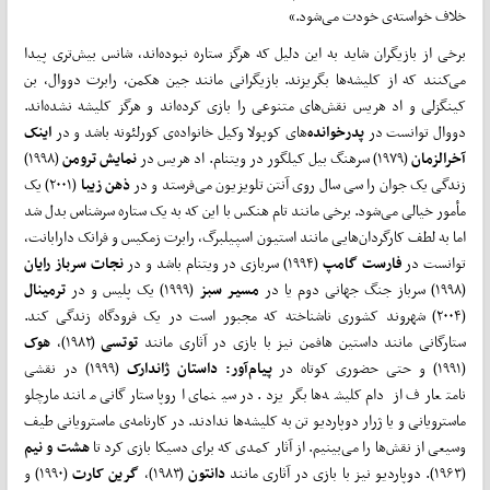
خلاف خواسته‌ی خودت می‌شود.»
برخی از بازیگران شاید به این دلیل که هرگز ستاره نبوده‌‌اند، شانس بیش‌تری پیدا
می‌کنند که از کلیشه‌ها بگریزند. بازیگرانی مانند جین هکمن، رابرت دووال، بن
کینگزلی و اد هریس نقش‌های متنوعی را بازی کرده‌اند و هرگز کلیشه نشده‌اند.
دووال توانست در
پدر‌خوانده
‌های کوپولا وکیل خانواده‌ی کورلئونه باشد و در
اینک
آخرالزمان
(۱۹۷۹) سرهنگ بیل کیلگور در ویتنام. اد هریس در
نمایش ترومن
(۱۹۹۸)
زندگی یک جوان را سی سال روی آنتن تلویزیون می‌فرستد و در
ذهن زیبا
(۲۰۰۱) یک
مأمور خیالی می‌شود. برخی مانند تام هنکس با این که به یک ستاره سرشناس بدل شد
اما به لطف کارگردان‌‌هایی مانند استیون اسپیلبرگ، رابرت زمکیس و فرانک دارابانت،
توانست در
فارست
گامپ
(۱۹۹۴) سربازی در ویتنام باشد و در
نجات سرباز رایان
(۱۹۹۸) سرباز جنگ جهانی دوم یا در
مسیر سبز
(۱۹۹۹) یک پلیس و در
ترمینال
(۲۰۰۴) شهروند کشوری ناشناخته که مجبور است در یک فرودگاه زندگی کند.
ستارگانی مانند داستین هافمن نیز با بازی در آثاری مانند
توتسی
(۱۹۸۲)،
هوک
(۱۹۹۱) و حتی حضوری کوتاه در
پیام‌‌آور: داستان ژاندارک
(۱۹۹۹) در نقشی
نامتعارف از دام کلیشه‌ها بگریزد. در سینمای اروپا ستارگانی مانند مارچلو
ماسترویانی و یا ژرار دو‌پاردیو تن به کلیشه‌ها ندادند. در کارنامه‌ی ماسترویانی طیف
وسیعی از نقش‌ها را می‌بینیم. از آثار کمدی که برای دسیکا بازی کرد تا
هشت و نیم
(۱۹۶۳). دو‌پاردیو نیز با بازی در آثاری مانند
دانتون
(۱۹۸۳)،
گرین کارت
(۱۹۹۰) و