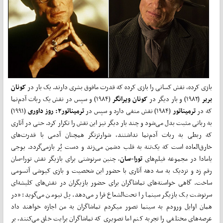
بازی کرده، نقش کسانی را بازی کرده که قدرت مافوق بشری دارند. یک بار در
کونان
بربر
(۱۹۸۲) و بار دیگر در
کونان ویرانگر
(۱۹۸۴) و سپس در نقش یک ربات آدم‌نما
که در
ترمیناتور
(۱۹۸۴) نقش منفی دارد و سپس در
ترمیناتور۲: روز داوری
(۱۹۹۱)
به رباتی مثبت بدل می‌شود و چند بار دیگر نیز این نقش را تکرار کرد. حتی در آثاری
که ربطی به ربات آدم‌نما نداشتند، شوارتزنگر همچنان آدمی با قدرت‌های
خارق‌العاده است که یک‌تنه به قلب دشمن می‌زند و دست پُر بازمی‌گردد. یوجی
یامادا در مجموعه فیلم‌‌های
تورا-سان
، چنین سرنوشتی برای بازیگر نقش تورا-سان
رقم زد و نزدیک به سه دهه آثاری با حضور این شخصیت و بازی کیوشی آتسومی
ساخت. گاهی خواسته‌های تماشاگران برای حضور بازیگران در نقش‌های کلیشه‌ای
سرنوشت یک بازیگر سینما را تحت‌الشعاع قرار می‌دهد. پل نیومن می‌گوید: «در
همان اوایل ورودم به سینما تصور می­کردم تماشاگران به من اجازه خواهند داد
عرصه‌های مختلفی را تجربه کنم اما تصویری که تماشاگران برایت خلق می‌کنند، بر