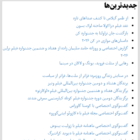
جدیدترین‌ها
از طعم گیلاس تا کشف صداهای تازه
نقد فیلم دراکولا ساخته لوک بسون
بازگشت جان تراولتا به جشنواره کن
داستان‌های موازی در کن ۲۰۲۶
گزارش اختصاصی و روزانه حامد سلیمان زاده از هفتاد و‌ ششمین جشنواره فیلم برلین
۲۰۲۶
رهایی از مثلث فروید، یونگ و لاکان در سینما
در ستایش زندگی روزمره: فراتر از ملت‌ها، فراتر از سیاست
برندگان هشتاد و دومین جشنواره بین‌المللی فیلم ونیز
برگزیدگان هفتاد و هشتمین جشنواره بین‌المللی فیلم «لوکارنو»
برگزیدگان دومین دوره جشنواره فیلم کوتاه کیارستمی معرفی شدند
گفت‌وگوی اختصاصی با کوستا گاوراس
گفت‌وگو اختصاصی مجله فیلم با «کازوئو ایشی‌گورو»
گفت‌وگوی اختصاصی ماهنامه فیلم با ژولیت بینوش
گفت‌وگوی اختصاصی ماهنامه فیلم با دیوید کراننبرگ