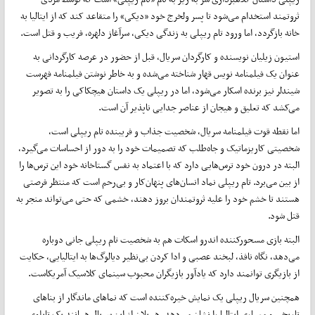
ثروتمند استخدام می‌شود تا پسر ولخرج خود «دیکی» را متقاعد کند که از ایتالیا به
خانه بازگردد، اما ورود تام ریپلی به زندگی دیکی، سرآغاز دلهره، فریب و قتل است.
استیون زیلیان نویسنده و کارگردان سریال، قبل از حضور در عرصه کارگردانی به
عنوان یک فیلمنامه نویس قهار شناخته می‌شده و به خاطر نوشتن فیلمنامه فهرست
‌شیندلر نیز برنده اسکار می‌شود، اما در ریپلی یک داستان هیچکاکی را به تصویر
می‌کشد که تعلیق و هیجان از عناصر جدایی ناپذیر آن است.
اما نقطه قوت فیلمنامه سریال، شخصیت جذاب و فریبنده تام ریپلی است،
شخصیتی کاریزماتیک و جاه‌طلب که تصمیمات خود را به دور از احساسات می‌گیرد،
البته در درون خود ترس‌هایی دارد که با اعتماد به نفس گستاخانه خود این ترس‌ها را
از بین می‌برد. تام ریپلی نماد انسان‌های پنهان‌کار و بی‌رحم است که منتظر فرصتی
هستند تا خشم خود را علیه ثروتمندان بروز دهند، خشمی که حتی می‌تواند منجر به
قتل شود.
البته بازی مسحورکننده اندرو اسکات هم به شخصیت تام ریپلی جانی دوباره
می‌دهد، نگاه نافذ، لبخند‌ عصبی و ادا کردن بی‌نظیر دیالوگ‌ها به ایتالیایی، حکایت
از بازیگری توانمند دارد که یادآور بازیگران محبوب سینمای کلاسیک آمریکاست.
همچنین سریال ریپلی یک نمایش خیره‌کننده است که نماهای ماندگار از بناهای
تاریخی و معماری ایتالیا را نشان می‌دهد، هر پلان از این سریال همانند یک تابلوی