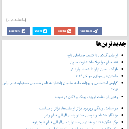
[ماهنامه فیلم]
Facebook
Tweet
Google+
Telegram
جدیدترین‌ها
از طعم گیلاس تا کشف صداهای تازه
نقد فیلم دراکولا ساخته لوک بسون
بازگشت جان تراولتا به جشنواره کن
داستان‌های موازی در کن ۲۰۲۶
گزارش اختصاصی و روزانه حامد سلیمان زاده از هفتاد و‌ ششمین جشنواره فیلم برلین
۲۰۲۶
رهایی از مثلث فروید، یونگ و لاکان در سینما
در ستایش زندگی روزمره: فراتر از ملت‌ها، فراتر از سیاست
برندگان هشتاد و دومین جشنواره بین‌المللی فیلم ونیز
برگزیدگان هفتاد و هشتمین جشنواره بین‌المللی فیلم «لوکارنو»
برگزیدگان دومین دوره جشنواره فیلم کوتاه کیارستمی معرفی شدند