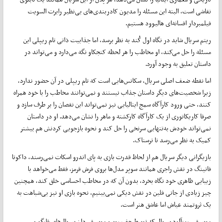
نقاشی است، البته این مسئله را مدیون کادر‌بندی‌های بی‌نظیر رابرت السویت
فیلمبردار افسانه‌ای هالیوود هستیم.
ریتم سریال شاید در نگاه اول کُند به نظر برسد، اما جذابیت ذاتی تام ریپلی این
مسئله را حل می‌کند، او مخاطب را هر لحظه کنجکاو نگه می‌دارد و می‌تواند در
داستان تعلیق به وجود آورد.
اما نقطه ‌ضعف اصلی سریال، سکانس‌هایی است که تام ریپلی در آن حضور ندارد،
زیرا شخصیت‌های دیگر داستان جذاب نیستند و نمی‌توانند مخاطب را با خود همراه
کنند، حتی ورود کارآگاه سمج ایتالیایی نیز نمی‌تواند این نقصان را بر طرف سازد و
صرفا کاریکاتوری از یک کارآگاه کارکشته و ماهر را نشان می‌دهد. او در داستان
نمی‌تواند خودش به‌تنهایی سرنخی را حل کند و نحوه بازجویی کردنش هم بیشتر
کمیک به نظر می‌رسد تا ترسناک.
بازیگرانی دیگر سریال هم از لحاظ قدرت بازی به پای اندرو اسکات نمی‌رسند، داکوتا
فانینگ در نقش راجری همانند سوپر مدل‌ها بروی فرش قرمز، فقط می‌خواهد با
زیبایی ظاهری خود نگاه بخرد، بدون آن که در مخاطب احساسی خلق کند، همچنین
چیز زیادی از جانی فلین در نقش دیکی نمی‌بینیم، نحوه بازی او نیز بی‌شباهت به
یک ثروتمند عیاش اما عاشق هنر است.
موسیقی رمزآلود سریال که توسط جف روسو موسیقی‌دان سریال‌های فارگو و