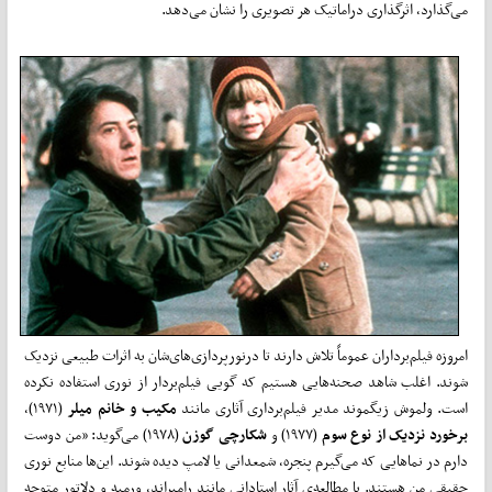
می‌گذارد، اثرگذاری دراماتیک هر تصویری را نشان می‌دهد.
امروزه فیلم‌برداران عموماً تلاش دارند تا درنورپردازی‌های‌شان به اثرات طبیعی نزدیک
شوند. اغلب شاهد صحنه‌هایی هستیم که گویی فیلم‌بردار از نوری استفاده نکرده
است. ولموش زیگموند مدیر فیلم‌برداری آثاری مانند
مکیب و خانم میلر
(۱۹۷۱)،
برخورد نزدیک
از نوع سوم
(۱۹۷۷) و
شکارچی گوزن
(۱۹۷۸) می‌گوید: «من دوست
دارم در نماهایی که می‌گیرم پنجره‌، شمعدانی یا لامپ دیده شوند. این‌ها منابع نوری
حقیقی من هستند. با مطالعه‌ی آثار استادانی مانند رامبراند، ورمیه و دلا‌تور متوجه