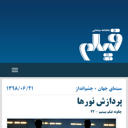
Toggle
navigation
سینمای جهان » چشم‌انداز
۱۳۹۸/۰۶/۲۱
پردازش نور‌ها
چگونه فیلم ببینیم - ۲۲