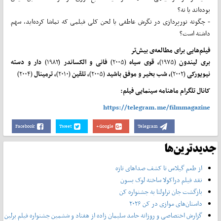
بوده‌اند یا نه؟
- چگونه نورپردازی در نگرش عاطفی یا لحن کلی فیلمی که تماشا کرده‌اید، سهم
داشته است؟
فیلم‌هایی برای مطالعه‌ی بیش‌تر
بری لیندون
(۱۹۷۵)
، قوی سیاه
(۲۰۰۵)
فانی و الکساندر
(۱۹۸۲)
دار و دسته‌
نیویورکی
(۲۰۰۲)
، شب بخیر و موفق باشید
(۲۰۰۵)
، تلقین
(۲۰۱۰)
، ترمینال
(۲۰۰۴)
کانال تلگرام ماهنامه سینمایی فیلم:
https://telegram.me/filmmagazine
Facebook
Tweet
Google+
Telegram
جدیدترین‌ها
از طعم گیلاس تا کشف صداهای تازه
نقد فیلم دراکولا ساخته لوک بسون
بازگشت جان تراولتا به جشنواره کن
داستان‌های موازی در کن ۲۰۲۶
گزارش اختصاصی و روزانه حامد سلیمان زاده از هفتاد و‌ ششمین جشنواره فیلم برلین