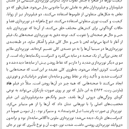
کیفیت نور‌ها در صحرا با جنگل تفاوت دارد. بنابراین نورپردازی سینمایی در دستان
فیلم‌سازان و فیلم‌برداران ماهر به عاملی تقریباً جادویی بدل می‌‌شود. همان‌طور که دو
نقاش به شکل‌های متفاوتی از قلم‌مو‌ها استفاده می‌کنند، دو فیلم‌بردار نیز از زوایا،
کیفیت و کمیت نوری متفاوتی استفاده می‌کنند. تنوع ماهرانه در نورپردازی فضا و
حالات گوناگونی برای کنش‌های مخنلف خلق می‌کنند. از آن‌جا که نورپردازی باید
حس و حال هر صحنه‌ای را تقویت کند، توجه دقیق به نورپردازی صحنه‌های یک فیلم
از آغاز تا انتها می‌تواند لحن یا حس و حال کلی فیلم را آَشکار سازد. در طبقه‌بندی
نورپردازی‌ها در سینما آن‌ها را به دو دسته‌ی کلی تقسیم کرده‌اند. نورپردازی ملایم
که بخش بزرگی از یک صحنه در سایه می‌گذرد و کنتراست رنگ‌‌مایه‌ها زیاد است. از
سوی دیگر نورپردازی شدید را داریم که نقاط روشن بیش از سایه‌ها دیده شده و
کنتراست کم‌تری ایجاد می‌شود. به‌طوری کلی عقیده بر این است که صحنه‌هایی با
کنتراست شدید و تأکید زیاد بر نقاط روشن و سایه‌دار، تصاویر دراماتیک‌تر و قوی‌تری
ایجاد می‌کنند تا صحنه‌هایی که همه چیز در آن‌ها روشن است. مثلاً در فیلم
هاد
(مارتین ریت، ۱۹۶۳) به این دلیل که نور بر روی صورت بازیگران می‌تواند به نوعی
گویای ویژگی‌های درونی آن‌ها باشد، جیمز وانگ‌هو مدیرفیلم‌برداری این فیلم
شخصیت‌های اصلی را با نور‌هایی نشان داد که آن‌ها را از هم متمایز می‌کرد.
نورپردازی صورت پاتریشیا نیل قدرتمندانه و متمرکز بود. پل نیومن عموماً در
کنتراست‌های تاریک دیده می‌شد؛ نورپردازی ملوین داگلاس سایه‌دار بود و براندون
دی‌وایلد نورپردازی روشنی داشت. شدت نور، جهت آن و نوع تأثیری که نور بر جای