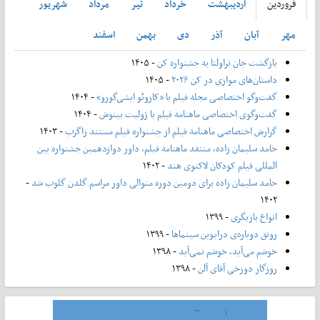
فروردين
ارديبهشت
خرداد
تير
مرداد
شهريور
مهر
آبان
آذر
دی
بهمن
اسفند
بازگشت جان تراولتا به جشنواره کن
- ۱۴۰۵
داستان‌های موازی در کن ۲۰۲۶
- ۱۴۰۵
گفت‌وگو اختصاصی مجله فیلم با «کازوئو ایشی‌گورو»
- ۱۴۰۴
گفت‌وگوی اختصاصی ماهنامه فیلم با ژولیت بینوش
- ۱۴۰۴
گزارش اختصاصی ماهنامه فیلم از جشنواره فیلم مستند زاگرب
- ۱۴۰۳
حامد سلیمان زاده، منتقد ماهنامه فیلم، داور دوازدهمین جشنواره بین
المللی فیلم کودکان لاکنوی هند
- ۱۴۰۲
حامد سلیمان زاده برای دومین دوره متوالی داور مراسم گلدن گلوب شد
-
۱۴۰۲
انواع بازیگری
- ۱۳۹۹
رونق دوباره‌ی درایوین سینماها
- ۱۳۹۹
خوشم می‌آید، خوشم نمی‌آید
- ۱۳۹۸
روزگار دوزخی آقای آلن
- ۱۳۹۸