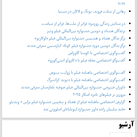
۲۰۲۶
رهایی از مثلث فروید، یونگ و لاکان در سینما
در ستایش زندگی روزمره: فراتر از ملت‌ها، فراتر از سیاست
برندگان هشتاد و دومین جشنواره بین‌المللی فیلم ونیز
برگزیدگان هفتاد و هشتمین جشنواره بین‌المللی فیلم «لوکارنو»
برگزیدگان دومین دوره جشنواره فیلم کوتاه کیارستمی معرفی شدند
گفت‌وگوی اختصاصی با کوستا گاوراس
گفت‌وگو اختصاصی مجله فیلم با «کازوئو ایشی‌گورو»
گفت‌وگوی اختصاصی ماهنامه فیلم با ژولیت بینوش
گفت‌وگوی اختصاصی ماهنامه فیلم با دیوید کراننبرگ
داوران فیپرشی جشنواره بین‌المللی فیلم صوفیه بلغارستان معرفی شدند
مروری بر فیلم‌های نامزد اسکار ۲۰۲۵
گزارش اختصاصی ماهنامه فیلم از هفتاد و پنجمین جشنواره فیلم برلین + ویدیئو
حامد سلیمان زاده داور جشنواره لیوبلیانای اسلوونی شد
آرشیو