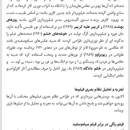
شده‌‌ام که آن‌ها بهترین نقاشی‌های‌شان را با اتکاء به اثرات نوری کار کرده‌اند که از
منابع واقعی گرفته‌ شده‌اند. فیلم‌بردار باید چنین کاری بکند: بر اساس طبیعت دست
به بهبود کارش بزند.» نستور آلمندروس مدیر فیلم‌برداری آثاری مانند
روز‌های
بهشت
(۱۹۷۸) و
کریمر علیه‌ کریمر
(۱۹۷۹) نیز بر استفاده از نور طبیعی تأکید دارد.
جان فورد و فیلم‌بردارش گرگ تولند در
خوشه‌های خشم
(۱۹۴۰) صحنه‌‌های فیلم را
به‌گونه ای از نظر نورپردازی طراحی کردند که شبیه عکس‌‌های سیاه‌و‌سفیدی باشد
که عکاسی به نام دوروتا لانژ از توفان‌های شن در دهه‌ی ۱۹۳۰ برداشته بود. هاوراد
هاوکس در
ریوبراوو
(۱۹۵۹) از نور‌های شدید و زمخت استفاده کرد که شبیه به
نقاشی‌های فردریک رمینگتون از مردم ایالت‌های غربی بود. سیدنی لومت و
فیلم‌بردارش در
حُکم دادگاه
(۱۹۸۲) یک روز کامل را صرف مطالعه‌ی آثار کاراواجیو
نقاش ایتالیایی کردند.
تجزیه و تحلیل نظام بصری فیلم‌ها
ا
کنون به پرسش‌هایی بپردازیم که در طراحی نظام بصری فیلم‌های مختلف با آن‌ها
رو‌به‌رو خواهیم شد و پاسخ دادن به آن‌ها می‌تواند به تجزیه و تحلیل ما از فیلم‌ها یاری
برساند.
فیلم رنگی در برابر فیلم سیاه‌وسفید