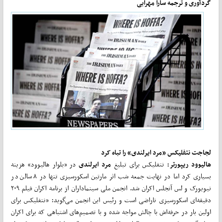
گردآوری و ترجمه سارا مهرابی
لجاجت نتفلیکس «مرد ایرلندی» را تباه کرد
هالیوود ریپورتر:
نتفلیکس برای تبلیغ
مرد ایرلندی
در «بلوار هالیوود» هزینه
بسیاری کرد اما در نهایت جمعه شب اثر مارتین اسکورسیزی تنها در ۸ سالن در
نیویورک و لس آنجلس اکران شد. انجمن ملی سینماداران از برنامه اکران فیلم ۲۰۹
دقیقه‌ای اسکورسیزی ناراضی است و رئیس این انجمن می‌گوید: «نتفلیکس برای
اولین بار در حرفه‌اش با چالش مواجه شده و با تصمیم‌های اشتباهی که برای اکران