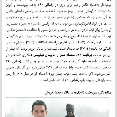
پرهوادار به‌همراه طاهر رحیم برای بازی در
زندانی ۷۶۰
به‌هم پیوستند و کوین
مک‌دونالد کارگردانی فیلم را برعهده دارد. گفته شده فیلم براساس داستان واقعی
زندگی محمدو وُلد صلاحی (با بازی طاهر رحیم) است که بدون هیچ محاکمه‌ای
سال‌ها در گوانتانامونگهداری می‌شود تا این‌که وکیلی (فاستر) به همراه دستیارش
(وودلی) برای آزاد کردن او تلاش می‌کنند و در این مسیر با مخالفت دادستان نظامی،
فرماندار استوارت کوچ (کامبربچ) روبه‌رو می‌شوند. مک‌دونالد بیش‌تر برای کارگردانی
مستند
لمس خلاء (۲۰۰۳)
، فیلم
آخرین پادشاه اسکاتلند
(۲۰۰۶) و فیلم سیاسی
زندگی در یک‌روز (۲۰۱۱)
صاحب‌نام است. فیلم‌نامه را مایکل برونر نوشته که پیش از
این در ساخت
یونایتد ۹۳
،
منطقه سبز
و
کاپیتان فیلیپس
همکاری داشته و در
تحقیقات اولیه به سازندگان فیلم کمک کرده است. هنوز زمان اکران
زندانی ۷۶۰
مشخص نشده اما گفته شده اوایل ماه دسامبر ۲۰۱۹ فیلم‌برداری در آفریقای جنوبی
آغاز می‌شود. اگر ساخت فیلم خوب پیش برود احتمالا اواخر سال ۲۰۲۰ یا زمان
جشنواره‌های پاییزه فیلم،
زندانی ۷۶۰
آماده نمایش است.
«نابودگر: سرنوشت تاریک» در بالای جدول فروش