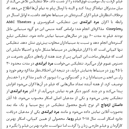
فیلم گرفت یک موقعیت فوق‌العاده را از دست داد. حالا نتفلیکس تلاش می‌کند از
میان مشترکان تماشاگر پیدا کند و البته با ارسال پیام به تمام آن‌ها اطلاع می‌دهد که
برخلاف انتظارتان فیلم اکران گسترده‌ای در سینماها نخواهد داشت.» اوایل امسال در
رابطه با اکران
مرد ایرلندی
بین نتفلیکس، اسکورسیزی و AMC Theatres
وCineplex مذاکره‌ای انجام شد؛ براساس گفته منبعی این دو گروه سینمایی مایل
بودند فیلم به مدت ۶۰ روز در سالن‌های سینما نمایش داده شود، نتفلیکس تبلیغ
گسترده‌ای انجام دهد و نسبت به سینماداران سخاوت بیش‌تری نشان دهد. نتفلیکس
تنها کمپانی است که با اکران فیلم‌هایش در سینماها مشکل دارد و احتمالا دلیلش این
است که فیلم‌های ساخت این کمپانی پس از چند هفته از راه‌های دیگری به‌سرعت در
دسترس عموم قرار می‌گیرد. نتقلیکس می‌خواست
مرد ایرلندی
در مدت محدود ۳۰
یا ۴۵ روز در سینماها به‌نمایش درآید، در نتیجه این اختلاف‌نظر مذاکره برهم خورد و
رئیس انجمن سینماداران در گفت‌وگویی با نیویورک تایمز مذاکره را خفت‌بار
توصیف کرد. از هفته آینده تعداد سالن‌هایی که فیلم در آن‌ها اکران می‌شود افزایش
پیدا می‌کند و در چند کشور دیگر هم به نمایش درمی‌آید. از ۶ آذر
مرد ایرلندی
از
نتفلیکس پخش می‌شود و یکی از مدعیان اصلی اسکار محسوب می‌شود. ۱۵ آبان
داستان ازدواج
اثر نوح بامبچ محصول نتفلیکس در پنج سینما و یک ماه بعد
به‌صورت آنلاین نمایش داده می‌شود و مانند
مرد ایرلندی
یکی از مدعیان دریافت
جایزه اسکار است. سال ۲۰۱۸ فیلم
روما
، محصولی از همین کمپانی، اسکار بهترین
کارگردان و فیلم خارجی زبان را گرفت اما نتوانست جایزه بهترین فیلم را بگیرد و