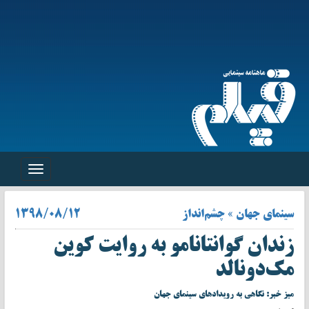
Toggle
navigation
سینمای جهان » چشم‌انداز
۱۳۹۸/۰۸/۱۲
زندان گوانتانامو به روایت کوین
مک‌دونالد
میز خبر: نگاهی به رویدادهای سینمای جهان