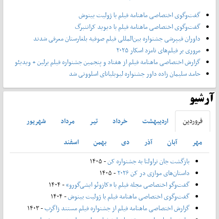
گفت‌وگوی اختصاصی ماهنامه فیلم با ژولیت بینوش
گفت‌وگوی اختصاصی ماهنامه فیلم با دیوید کراننبرگ
داوران فیپرشی جشنواره بین‌المللی فیلم صوفیه بلغارستان معرفی شدند
مروری بر فیلم‌های نامزد اسکار ۲۰۲۵
گزارش اختصاصی ماهنامه فیلم از هفتاد و پنجمین جشنواره فیلم برلین + ویدیئو
حامد سلیمان زاده داور جشنواره لیوبلیانای اسلوونی شد
آرشیو
فروردين
ارديبهشت
خرداد
تير
مرداد
شهريور
مهر
آبان
آذر
دی
بهمن
اسفند
بازگشت جان تراولتا به جشنواره کن
- ۱۴۰۵
داستان‌های موازی در کن ۲۰۲۶
- ۱۴۰۵
گفت‌وگو اختصاصی مجله فیلم با «کازوئو ایشی‌گورو»
- ۱۴۰۴
گفت‌وگوی اختصاصی ماهنامه فیلم با ژولیت بینوش
- ۱۴۰۴
گزارش اختصاصی ماهنامه فیلم از جشنواره فیلم مستند زاگرب
- ۱۴۰۳