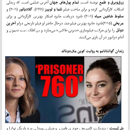
زرق‌و‌برق و طمع
نوشته است.
تمام پول‌های جهان
آخرین فیلمی است که ریدلی
اسکات کارگردانی کرده و برای ساخت فیلم
تلما و لوییز
(۱۹۹۱)،
گلادیاتور
(۲۰۰۱) و
سقوط شاهین سیاه
(۲۰۰۱) نامزد دریافت جایزه اسکار بهترین کارگردانی و برای
مریخی
(۲۰۱۵)نامزد جایزه بهترین فیلم شد. درحال حاضر او فیلم تاریخی درام
آخرین
دوئل
را برای شرکت فیلم‌سازی «دیزنی-فاکس» می‌سازد و بن افلک، مت دیمون و
آدام درایور در آن بازی می‌کنند.
زندان گوانتانامو به روایت کوین مک‌دونالد
پلی‌لیست
: بندیکت کامبربچ، جودی فاستر و شِیلین وودلی سه بازیگر توانا و