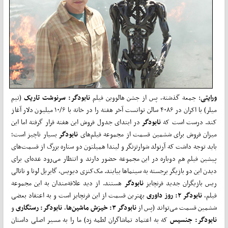
ورایتی
: جمعه گذشته، پس از جشن هالووین فیلم
نابودگر: سرنوشت تاریک
(تیم
میلر) با اکران در ۴۰۸۶ سالن توانست آخر هفته را در خانه با ۱۰/۶ میلیون دلار آغاز
کند. درست است که
نابودگر
در ابتدای جدول فروش این هفته قرار گرفته اما این
میزان فروش برای ششمین قسمت از مجموعه فیلم‌های
نابودگر
بسیار ناچیز است؛
باید توجه داشت که آرنولد شوارتزنگر و لیندا همیلتون دو ستاره بزرگ از قسمت‌های
پیشین فیلم هم دوباره در این مجموعه حضور دارند و انتظار می‌رود عده‌ای برای
دیدن این دو بازیگر برجسته به سینماها بیایند. مک‌کنزی دیویس، گابریل لونا و ناتالی
ریس بازیگران جدید فرنچایز
نابودگر
هستند. از دید علاقه‌مندان به این مجموعه
فیلم،
نابودگر ۲: روز داوری
بهترین قسمت از این فرنچایز است و به اعتقاد بعضی
ششمین قسمت می‌تواند (پس از
نابودگر ۳: خیزش ماشین‌ها
،
نابودگر: رستگاری
و
نابودگر: جنسیس
که به اعتماد تماشاگران لطمه زد) ما را به مسیر اصلی داستان