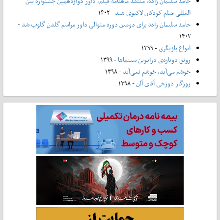
حامد سلیمان زاده، منتقد ماهنامه فیلم، داور دوازدهمین جشنواره بین
المللی فیلم کودکان لاکنوی هند
- ۱۴۰۲
حامد سلیمان زاده برای دومین دوره متوالی داور مراسم گلدن گلوب شد
-
۱۴۰۲
انواع بازیگری
- ۱۳۹۹
رونق دوباره‌ی درایوین سینماها
- ۱۳۹۹
خوشم می‌آید، خوشم نمی‌آید
- ۱۳۹۸
روزگار دوزخی آقای آلن
- ۱۳۹۸