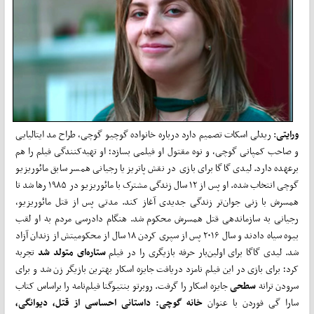
ورایتی
: ریدلی اسکات تصمیم دارد درباره خانواده گوچیو گوچی، طراح مد ایتالیایی
و صاحب کمپانی گوچی، و نوه مقتول او فیلمی بسازد؛ او تهیه‌کنندگی فیلم را هم
برعهده دارد. لیدی گاگا برای بازی در نقش پاتریزیا رجیانی همسر سابق مائوریزیو
گوچی انتخاب شده. او پس از ۱۲ سال زندگی مشترک با مائوریزیو در ۱۹۸۵ رها شد تا
همسرش با زنی جوان‌تر زندگی جدیدی آغاز کند. مدتی پس از قتل مائوریزیو،
رجیانی به سازماندهی قتل همسرش محکوم شد. هنگام دادرسی مردم به او لقب
بیوه سیاه دادند و سال ۲۰۱۶ پس از سپری کردن ۱۸ سال از محکومیتش از زندان آزاد
شد. لیدی گاگا برای اولین‌بار حرفه بازیگری را در فیلم
ستاره‌ای متولد شد‌
تجربه
کرد؛ برای بازی در این فیلم نامزد دریافت جایزه اسکار بهترین بازیگر زن شد و برای
سرودن ترانه
سطحی
جایزه اسکار را گرفت. روبرتو بنتیوگنا فیلم‌نامه را براساس کتاب
سارا گی فوردن با عنوان
خانه گوچی: داستانی احساسی از قتل، دیوانگی،