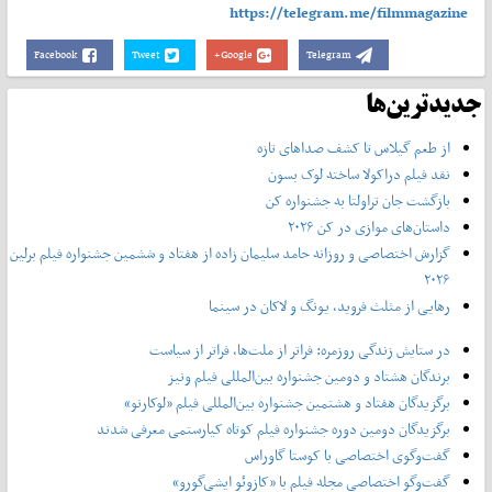
https://telegram.me/filmmagazine
Facebook
Tweet
Google+
Telegram
جدیدترین‌ها
از طعم گیلاس تا کشف صداهای تازه
نقد فیلم دراکولا ساخته لوک بسون
بازگشت جان تراولتا به جشنواره کن
داستان‌های موازی در کن ۲۰۲۶
گزارش اختصاصی و روزانه حامد سلیمان زاده از هفتاد و‌ ششمین جشنواره فیلم برلین
۲۰۲۶
رهایی از مثلث فروید، یونگ و لاکان در سینما
در ستایش زندگی روزمره: فراتر از ملت‌ها، فراتر از سیاست
برندگان هشتاد و دومین جشنواره بین‌المللی فیلم ونیز
برگزیدگان هفتاد و هشتمین جشنواره بین‌المللی فیلم «لوکارنو»
برگزیدگان دومین دوره جشنواره فیلم کوتاه کیارستمی معرفی شدند
گفت‌وگوی اختصاصی با کوستا گاوراس
گفت‌وگو اختصاصی مجله فیلم با «کازوئو ایشی‌گورو»