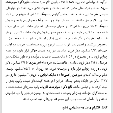
بازگرداند. براساس تخمین‌ها ۱۸۵ تا ۱۹۶ میلیون دلار صرف ساخت
نابودگر: سرنوشت
تاریک
شده و شرکت‌های پخش کننده با شدت و قدرت تلاش می‌کنند تا در بازارهای
خارجی هم مشتری پیدا کنند. براساس گزارشی
نابودگر ۶
تا این لحظهدر چین ۱۹/۴
میلیون دلار فروش داشته. باید منتظر بمانیم و ببینیم آیا معجزه‌ای می‌شود و فروش
نابودگر ۶
بالا می‌رود یا این‌که در جبران بودجه‌ای که برای ساخت این فیلم صرف
شده دچار مشکل می‌شود. در ردیف دوم جدول فروش
هریت
ساخته کیسی لیمونز
قرار دارد؛
هریت
زندگی‌نامه هریت تابمن (یکی از زنان مبارز علیه برده‌داری) را
به‌تصویر می‌کشد و ایفای نقش او به سینتیا اریوو سپرده شده است.
هریت
در اولین
جمعه‌اش ۹/۳ میلیون دلار فروش داشت. در رتبه بعدی
جوکر
قرار دارد؛ در هفته
چهارم فروش، در مجموع در ۲۰۵۹ سالن سینما به‌نمایش درآمده و به‌طور میانگین در
هر سالن ۱۹۴۳ دلار فروش داشته.
مالفیسنت: سردسته اهریمن‌ها
با ۳/۱ میلیون دلار
فروش در رتبه چهارم قرار دارد و درنتیجه فروش ۱۵ روزه آن به ۷۵/۳ میلیون رسید.
فیلم ترسناک کمدی
سرزمین زامبی‌ها ۲: شلیک نهایی
با فروش ۲ میلیون دلاری در
۳۳۳۷ سالن در جایگاه پنجم ایستاد. در این آخر هفته گیشه‌های سینما رکورد بدی را
ثبت کرده‌اند و فیلمی مانند
نابودگر: سرنوشت تاریک
وارد مبارزه‌ای سخت شده تا
به تماشاگران بفهماند زمان آن رسیده تا قسمت‌های بد پیشین فرنچایز را باید فراموش
کنند و با تماشای قسمت جدید این مجموعه تجربه‌ای تازه کسب کنند.
کانال تلگرام ماهنامه سینمایی فیلم: