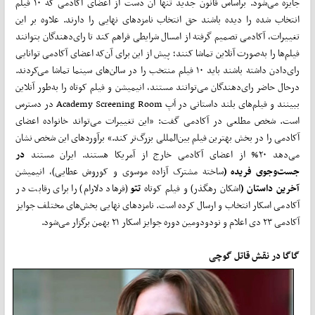
جایزه می‌شود. براساس قانون جدید تنها آن دست از اعضای آکادمی که ۱۰ فیلم
انتخاب شده را دیده باشند حق انتخاب نامزدهای نهایی را دارند. علاوه بر این
تغییرات، آکادمی تصمیم گرفته از امسال شرایطی فراهم کند تا رای‌دهندگان بتوانند
فیلم‌ها را به‌صورت آنلاین تماشا کنند؛ پیش از این برای آن‌که اعضای آکادمی توانایی
رای‌دادن داشته باشند باید ۱۰ فیلم منتخب را در سالن‌های سینما تماشا می‌کردند.
درحال حاضر رای‌دهندگان می‌توانند مستند، انیمیشن و فیلم کوتاه را به‌طور آنلاین
ببینند و فیلم‌های بلند داستانی در اَپ Academy Screening Room در دسترس
است. شخص مطلعی در آکادمی گفت: «این تغییرات می‌تواند خانواده اعضای
آکادمی را در بخش بهترین فیلم بین‌المللی بزرگ‌تر کند.» برآوردهای این شخص نشان
می‌دهد ۲۰% از اعضای آکادمی خارج از آمریکا هستند. ایران مستند
در
جست‌وجوی فریده (
ساخته مشترک آزاده موسوی و کوروش عطایی)، انیمیشن
آخرین داستان (
اشکان رهگذر) و فیلم کوتاه
تتو
(فرهاد دلارام) را برای رقابت در
آکادمی اسکار انتخاب و ارسال کرده است. نامزدهای نهایی بخش‌های مختلف جوایز
آکادمی ۲۳ دی اعلام و نودودومین دوره جوایز اسکار ۲۱ بهمن برگزار می‌شود.
گاگا در نقش قاتل گوچی