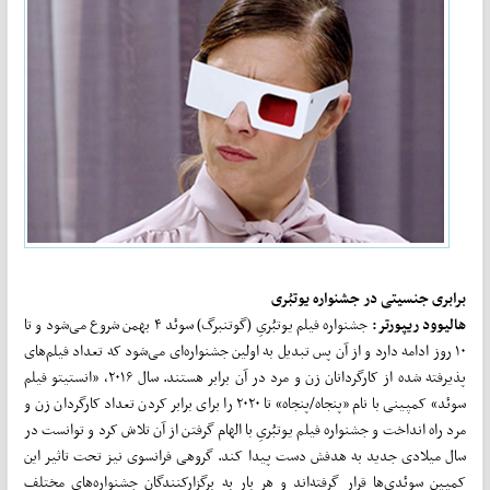
برابری جنسیتی در جشنواره یوتبُری
هالیوود ریپورتر:
جشنواره فیلم یوتبُریِ (گوتنبرگ) سوئد ۴ بهمن شروع می‌شود و تا
۱۰ روز ادامه دارد و از آن پس تبدیل به اولین جشنواره‌ای می‌شود که تعداد فیلم‌های
پذیرفته شده از کارگردانان زن و مرد در آن برابر هستند. سال ۲۰۱۶، «انستیتو فیلم
سوئد» کمپینی با نام «پنجاه/پنجاه» تا ۲۰۲۰ را برای برابر کردن تعداد کارگردان زن و
مرد راه انداخت و جشنواره فیلم یوتبُریِ با الهام گرفتن از آن تلاش کرد و توانست در
سال میلادی جدید به هدفش دست پیدا کند. گروهی فرانسوی نیز تحت تاثیر این
کمپین سوئدی‌ها قرار گرفته‌اند و هر بار به برگزارکنندگان جشنواره‌های مختلف