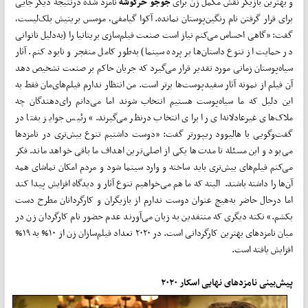
و بهترین بازیگر نقش مکمل زن برای
جوجو خرگوشه
نامزد شده درنتیجه دیگر جایی
برای قرار گرفتن نام رنگین‌پوستان نمانده. آکوا گیامفی، موسس بریتیش بلک‌لیست،
گفت: «گاهی احساس می‌کنم نیاز است صنعت فیلم‌سازی بریتانیا را (به‌دلیل ناتوانی
در حمایت از تنوع داستان‌ها بر پرده سینما) به‌طور کامل منفجر و نابود کنم. آثار
سیاه‌پوستان زمانی مورد تقدیر قرار می‌گیرد که جریان حاکم بر صنعت تشخیص دهد
آن فیلم از نمونه آثار سفیدپوست‌ها برتر است. من انتظار ندارم فیلم‌های‌مان فقط به
این دلیل که ما سیاه‌پوست هستیم انتخاب شوند اما می‌دانم رای‌دهندگان چه
ملاک‌های غیرعادلانه‌ای را برای انتخاب درنظر می‌گیرند.» رئیس جوایز بفتا در
گفت‌وگویی با هالیوود ریپورتر گفت: «دوست داشتیم تنوع بیش‌تری در نامزدها
می‌بود و این مسئله تا مدت‌ها یکی از اصلی‌ترین اهداف ما باقی خواهد ماند. فکر
می‌کنم فیلم‌های بیش‌تری باید ساخته و وارد سینما شود و مردم امکان تماشای همه
آن‌ها را داشته باشند. البته که ما هم می‌خواهیم تنوع آثار و دیدگاه افزایش پیدا کند
اما درحال حاضر به‌هیچ‌ عنوان دوست ندارم از بازیگران و کارگردانان مطرح دست
بکشم.» نکته دیگری که منتقدین به زبان می‌آورند عدم حضور نام کارگردان زن در
میان نامزدهای بهترین کارگردانی است. در ۲۰۲۰ تعداد فیلم‌سازان زن از ۱۰% به ۱۹%
افزایش یافته است.
پیش‌بینی نامزدهای نهایی اسکار ۲۰۲۰