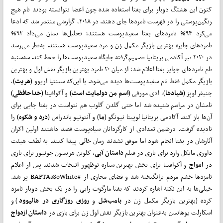
کنون این هشتگ دوبار برای بفتا استفاده شده چون اعضا نتوانسته بودند نام هیچ
رنگین‌پوستی را در فهرست نامزدها جای دهند. در ۲۰۱۸، گزارشی منتشر شد که ادعا
می‌کرد ۹۴% نامزدهای بفتا سفیدپوست هستند؛ تحلیل‌ها نشان می‌داد ۹۲%
نامزدهای جایزه بهترین بازیگر مکمل زن و مرد سفیدپوست هستند. به‌نظر می‌رسد
در ۲۰۲۰ نیز آکادمی بریتانیا تصمیم‌گرفته جایگاه سفیدپوست‌ها را حفظ کند. سه‌شنبه
نام نامزدهای جوایز بفتا اعلام شد؛ از میان ۲۰ نامزد بهترین بازیگر نقش اول و بهترین
بازیگر مکمل فقط نام سفیدپوست‌ها دیده می‌شود. با این‌که سینتیا اریوو (
هریت
)،
جنیفر لوپز (
شیادها
)، ادی مورفی (
اسم من دولمایت است
) و آکوافینا (
خداحافظی
)
نامشان در مراسم شنیده شد اما حتی گلدن گلوب هم نتواست در بفتا جایی برای
آن‌ها‌ باز کند. آکادمی بریتانیا لوپیتا نیونگو (
ما
) و آنتونیو باندراس (
درد و شکوه
) را
نادیده گرفت. درضمن تعدادی از کارگردانان سیاه‌پوست قصد داشتند اولین اکران
آثارشان در بفتا انجام شود اما موفق نشدند زمان خالی پیدا کنند. به لطف هیئت
داوری مایکل وارد برای بازی در فیلم
داستان آبی
، کلوین هریسون جونیور برای بازی
در
امواج
و آکوافینا برای بخش بهترین ستاره نوظهور انتخاب شدند. پس از اعلام
نامزدها خشم مردم برانگیخته شد و فضای مجازی از #BAFTAsSoWhite پر شد.
خیلی‌ها به این نکته اشاره کردند که بفتا مارگوت رابی را در یک بخش دوبار نامزد
کرده (بهترین بازیگر مکمل زن در
بامب‌شل
و
روزی روزگاری در هالیوود
) و
اسکارلت یوهانسن به‌عنوان بهترین بازیگر نقش اول زن برای بازی در
داستان ازدواج