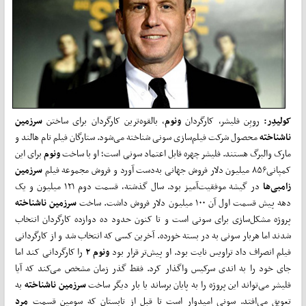
کولیدِر:
روبِن فلیشر، کارگردان
ونوم
، بالقوه‌ترین کارگردان برای ساختن
سرزمین
ناشناخته
محصول شرکت فیلم‌سازی سونی شناخته می‌شود. ستارگان فیلم تام هالند و
مارک والبرگ هستند. فلیشر چهره قابل اعتماد سونی است؛ او با ساخت
ونوم
برای این
کمپانی۸۵۶ میلیون دلار فروش جهانی به‌دست آورد و فروش مجموعه فیلم
سرزمین
زامبی‌ها
در گیشه موفقیت‌آمیز بود. سال گذشته، قسمت دوم ۱۲۱ میلیون و یک
دهه پیش قسمت اول آن ۱۰۰ میلیون دلار فروش داشت. ساخت
سرزمین ناشناخته
پروژه‌ مشکل‌سازی برای سونی است و تا کنون حدود ده دوازده کارگردان انتخاب
شدند اما هربار سونی به در بسته خورده. آخرین کسی که انتخاب شد و از کارگردانی
فیلم انصراف داد تراویس نایت بود. او پیش‌تر قرار بود
ونوم ۲
را کارگردانی کند اما
جای خود را به اندی سرکیس واگذار کرد. فقط گذر زمان مشخص می‌کند که آیا
فلیشر می‌تواند این پروژه را به پایان برساند یا بار دیگر ساخت
سرزمین ناشناخته
به
تعویق می‌افتد. سونی امیدوار است تا قبل از تابستان که سومین قسمت
مرد