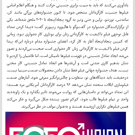
یادآوری می‌کنند که باید به سمت برابری جنسیتی حرکت کنند و هنگام اعلام اسامی
فیلم‌ها جنسیت کارگردانان مشخص شود. تا کنون جشنواره‌های بزرگی مانند کن،
ساندنس، تورنتو، برلین و حتی ونیز به گروه پنجاه/پنجاه تا ۲۰۲۰ ملحق شده‌اند. یکی
از برگزارکنندگان جشنواره در گفت‌وگو با هالیوود ریپورتر گفت: «پیدا کردن تعداد
قابل توجهی فیلمِ باکیفیت به کارگردانی زنان برای یوتبُری کار دشواری نبود. زمانی
که کمپین پنجاه/پنجاه آغاز به کار کرد، اعضای جشنواره مدام درباره این‌که پیدا
کردن فیلم باکیفیت به کارگردانی زنان کار دشواری است صحبت می‌کردند و تصور
می‌شد ایجاد تعادل جنسیتی در فهرست فیلم‌ها ناممکن است، اما تلاشمان را کردیم تا
نشان بدهیم کاری شدنی است و آن‌قدرها هم ایجاد تعادل جنسیتی کار سختی
نیست. هدف جشنواره جهانی فیلم فقط نشان دادن محصولات صنعت سینما نیست.
درحقیقت باید دیدگاه‌های نو، متفاوت و چالش‌برانگیز معرفی شود. آمارهای صنعت
فیلم‌سازی ایالات متحده نشان می‌دهد ۹۶ درصد کارگردانان آمریکایی مرد هستند؛
این تعداد می‌تواند بر داستان‌هایی که روایت می‌شوند تاثیر بگذارد و یک زاویه‌دید
واحد بر تمام فیلم‌ها قالب شود، کم‌کم تصور بیننده شکل می‌گیرد و فکر می‌کند
همین فیلم‌های تکراری ارزشمند هستند و به‌عنوان مولف در نظر می‌گیرند.