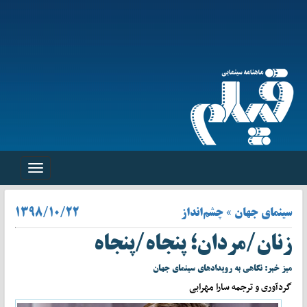
Toggle
navigation
سینمای جهان » چشم‌انداز
۱۳۹۸/۱۰/۲۲
زنان/مردان؛ پنجاه/پنجاه
میز خبر: نگاهی به رویدادهای سینمای جهان
گردآوری و ترجمه سارا مهرابی