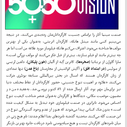
صنعت سینما آثار را براساس جنسیت کارگردانان‌شان رده‌بندی می‌کنند، در نتیجه
می‌بینیم کسی مانند میشل هانکه، کارگردان اتریشی، به‌عنوان یکی از بهترین
مولف‌ها شناخته می‌شود. اعتراف می‌کنم هانکه فیلم‌ساز مورد علاقه من است اما هر
چه بیش‌تر مانند او فیلم بسازید، بیش‌تر از قبل فکر می‌کنند او مولف بزرگی است.»
سارا گاورُن از بریتانیا (
صخره‌ها
)، کاترین گِبه از آلمان (
خون پلیکان
)، دلفین لریسی
از سوئیس (
در امتداد افق
) و اَگنِش کوکشیش از مجارستان (
باغ عدن
) تنها تعدادی
از زنان کارگردان هستند که امسال در بخش بین‌المللی مسابقه یوتبُری شرکت
می‌کنند. «علاوه ‌بر اهمیت تنوع جنسیتی، حضور کارگردانان از نقاط مختلف دنیا
نیز برای‌مان مهم بود. آثار ارسال شده از ۸۹ کشور بررسی شد. به‌عقیده من در
مضمون، موقعیت مکانی، دیدگاه‌ها و کارگردان به‌عنوان عنصر شناخت کیفیت تنوع
احساس می‌شود. نابرابری در صنعت فیلم‌سازی خود تبدیل به مشکل کیفیت شده
است.» بدون شک کسانی پیدا می‌شوند که هنوز از عدم وجود گستردگی تنوع در
این صنعت گله می‌کنند. سه‌شنبه گذشته نامزدهای بفتا اعلام شدند؛ نام هیچ زنی در
میان نامزدهای کارگردان نیست و هیچ سیاه‌پوستی نامزد دریافت جایزه بهترین بازیگر