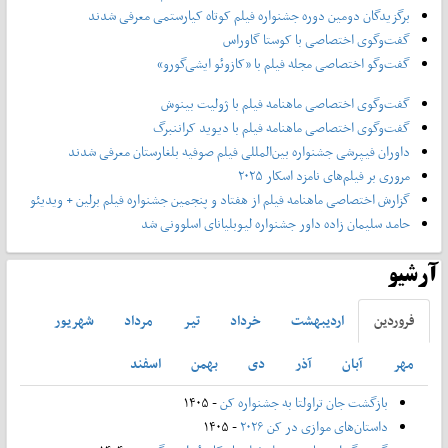
برگزیدگان دومین دوره جشنواره فیلم کوتاه کیارستمی معرفی شدند
گفت‌وگوی اختصاصی با کوستا گاوراس
گفت‌وگو اختصاصی مجله فیلم با «کازوئو ایشی‌گورو»
گفت‌وگوی اختصاصی ماهنامه فیلم با ژولیت بینوش
گفت‌وگوی اختصاصی ماهنامه فیلم با دیوید کراننبرگ
داوران فیپرشی جشنواره بین‌المللی فیلم صوفیه بلغارستان معرفی شدند
مروری بر فیلم‌های نامزد اسکار ۲۰۲۵
گزارش اختصاصی ماهنامه فیلم از هفتاد و پنجمین جشنواره فیلم برلین + ویدیئو
حامد سلیمان زاده داور جشنواره لیوبلیانای اسلوونی شد
آرشیو
فروردين
ارديبهشت
خرداد
تير
مرداد
شهريور
مهر
آبان
آذر
دی
بهمن
اسفند
بازگشت جان تراولتا به جشنواره کن
- ۱۴۰۵
داستان‌های موازی در کن ۲۰۲۶
- ۱۴۰۵