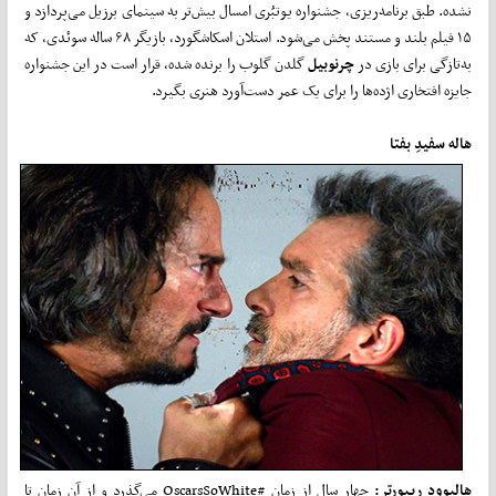
نشده. طبق برنامه‌ریزی، جشنواره یوتبُری امسال بیش‌تر به سینمای برزیل می‌پردازد و
۱۵ فیلم بلند و مستند پخش می‌شود. استلان اسکاشگورد، بازیگر ۶۸ ساله سوئدی، که
به‌تازگی برای بازی در
چرنوبیل
گلدن گلوب را برنده شده، قرار است در این جشنواره
جایزه افتخاری اژده‌ها را برای یک عمر دست‌آورد هنری بگیرد.
هاله سفیدِ بفتا
هالیوود ریپورتر:
چهار سال از زمان #OscarsSoWhite می‌گذرد و از آن زمان تا