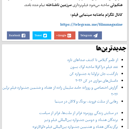
عنکبوتی
ساخته می‌شود فیلم‌برداری
سرزمین ناشناخته
تمام شده باشد.
کانال تلگرام ماهنامه سینمایی فیلم:
https://telegram.me/filmmagazine
Facebook
Tweet
Google+
Telegram
جدیدترین‌ها
از طعم گیلاس تا کشف صداهای تازه
نقد فیلم دراکولا ساخته لوک بسون
بازگشت جان تراولتا به جشنواره کن
داستان‌های موازی در کن ۲۰۲۶
گزارش اختصاصی و روزانه حامد سلیمان زاده از هفتاد و‌ ششمین جشنواره فیلم برلین
۲۰۲۶
رهایی از مثلث فروید، یونگ و لاکان در سینما
در ستایش زندگی روزمره: فراتر از ملت‌ها، فراتر از سیاست
برندگان هشتاد و دومین جشنواره بین‌المللی فیلم ونیز
برگزیدگان هفتاد و هشتمین جشنواره بین‌المللی فیلم «لوکارنو»