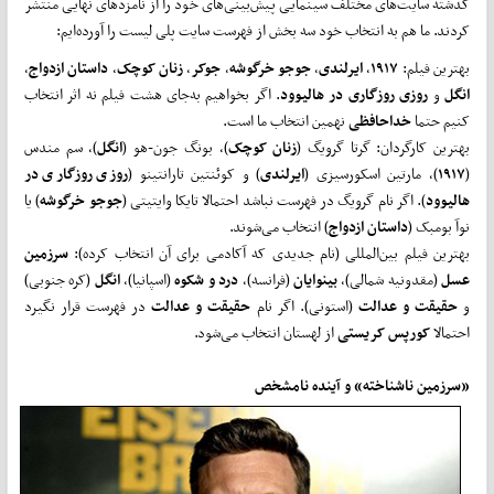
گذشته سایت‌های مختلف سینمایی پیش‌بینی‌های خود را از نامزدهای نهایی منتشر
کردند. ما هم به انتخاب خود سه بخش از فهرست سایت پلی لیست را آورده‌ایم:
بهترین فیلم:
۱۹۱۷
،
ایرلندی
،
جوجو خرگوشه
،
جوکر
،
زنان کوچک
،
داستان ازدواج
،
انگل
و
روزی روزگاری در هالیوود
. اگر بخواهیم به‌جای هشت فیلم نه اثر انتخاب
کنیم حتما
خداحافظی
نهمین انتخاب ما است.
بهترین کارگردان: گرتا گرویگ (
زنان کوچک
)، بونگ جون-هو (
انگل
)، سم مندس
(
۱۹۱۷
)، مارتین اسکورسیزی (
ایرلندی
) و کوئنتین تارانتینو (
روزی روزگاری در
هالیوود
). اگر نام گرویگ در فهرست نباشد احتمالا تایکا وایتیتی (
جوجو خرگوشه
) یا
نوآ بومبک (
داستان ازدواج
) انتخاب می‌شوند.
بهترین فیلم بین‌المللی (نام جدیدی که آکادمی برای آن انتخاب کرده):
سرزمین
عسل
(مقدونیه شمالی)،
بینوایان
(فرانسه)،
درد و شکوه
(اسپانیا)،
انگل
(کره جنوبی)
و
حقیقت و عدالت
(استونی). اگر نام
حقیقت و عدالت
در فهرست قرار نگیرد
احتمالا
کورپس کریستی
از لهستان انتخاب می‌شود.
«سرزمین ناشناخته» و آینده نامشخص