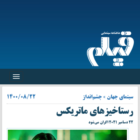
Toggle
navigation
سینمای جهان » چشم‌انداز
۱۴۰۰/۰۸/۲۲
رستاخیزهای ماتریکس
۲۲ دسامبر ۲۰۲۱ اکران می‌شود