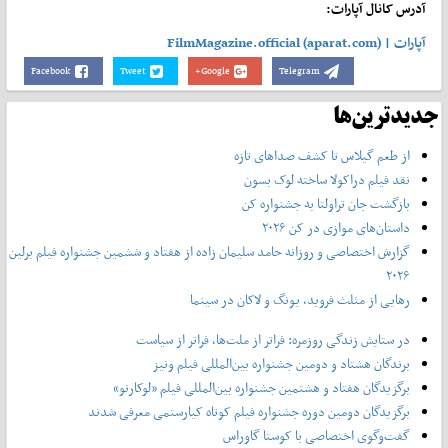
آدرس کانال آپارات:
آپارات | FilmMagazine.official (aparat.com)
Facebook
Tweet
Google+
Telegram
جدیدترین‌ها
از طعم گیلاس تا کشف صداهای تازه
نقد فیلم دراکولا ساخته لوک بسون
بازگشت جان تراولتا به جشنواره کن
داستان‌های موازی در کن ۲۰۲۶
گزارش اختصاصی و روزانه حامد سلیمان زاده از هفتاد و‌ ششمین جشنواره فیلم برلین
۲۰۲۶
رهایی از مثلث فروید، یونگ و لاکان در سینما
در ستایش زندگی روزمره: فراتر از ملت‌ها، فراتر از سیاست
برندگان هشتاد و دومین جشنواره بین‌المللی فیلم ونیز
برگزیدگان هفتاد و هشتمین جشنواره بین‌المللی فیلم «لوکارنو»
برگزیدگان دومین دوره جشنواره فیلم کوتاه کیارستمی معرفی شدند
گفت‌وگوی اختصاصی با کوستا گاوراس