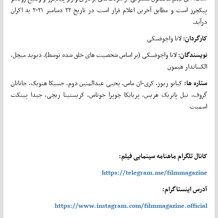
پیکچرز است و مطابق آخرین اعلام قرار است در تاریخ ۲۲ دسامبر ۲۰۲۱ به اکران
درآید.
کارگردان
: لانا واچوفسکی
نویسندگان
: لانا واچوفسکی (بر اساس شخصیت های خلق شده توسط)، دیوید میچل،
الکساندار هیمون
ستاره ها:
کیانو ریوز، کری-ان ماس، یحیی عبدالمتین دوم، جسیکا هنویک، جاناتان
گروف، نیل پاتریک هریس، پریانکا چوپرا جوناس، کریستینا ریچی، جیدا پینکت
اسمیت
کانال تلگرام ماهنامه سینمایی فیلم:
https://telegram.me/filmmagazine
آدرس اینستاگرام:
https://www.instagram.com/filmmagazine.official