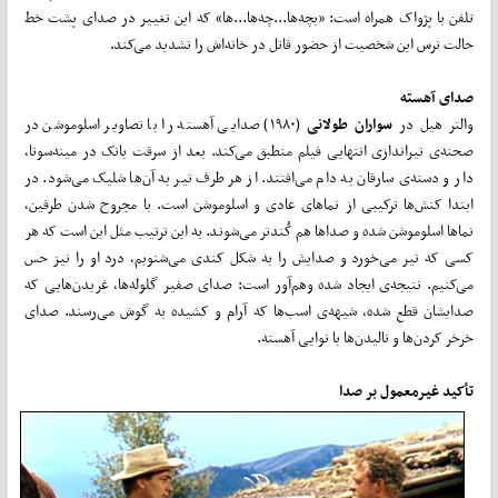
تلفن با پژواک همراه است: «بچه‌ها...چه‌ها...ها» که این تغییر در صدای پشت خط
حالت ترس این شخصیت از حضور قاتل در خانه‌اش را تشدید می‌کند.
صدای آهسته
والتر هیل در
سواران طولانی
(۱۹۸۰) صدایی آهسته را با تصاویر اسلوموشن در
صحنه‌ی تیراندازی انتهایی فیلم منطبق می‌کند. بعد از سرقت بانک در مینه‌سوتا،
دار و دسته‌ی‌ سارقان به دام می‌افتند. از هر طرف تیر به آن‌ها شلیک می‌شود. در
ابتدا کنش‌ها ترکیبی از نماهای عادی و اسلوموشن است. با مجروح شدن طرفین،
نماها اسلوموشن شده و صدا‌ها هم کُند‌تر می‌شوند. به این ترتیب مثل این است که هر
کسی که تیر می‌خورد و صدایش را به شکل کندی می‌شنویم، درد او را نیز حس
می‌کنیم. نتیجه‌ی ایجاد شده وهم‌‌آور است: صدای صفیر گلوله‌ها، غریدن‌هایی که
صدایشان قطع شده، شیهه‌ی اسب‌ها که آرام و کشیده به گوش می‌رسند. صدای
خرخر کردن‌ها و نالیدن‌ها با نوایی آهسته.
تأکید غیرمعمول بر صدا