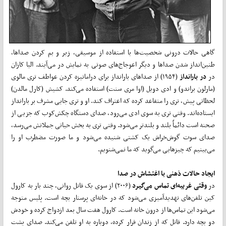
گاهی حالات درونی شخصیت‌ها با استفاده از موسیقی، زیر و بم کردن صدا‌ها،
طنین‌انداز شدن صدا‌ها و دیگر اعوجاج‌های صوتی به نمایش در می‌آیند. الیا کازان
در
در بارانداز
(۱۹۵۴) از صداهای بارانداز برای دراماتیزه کردن عواطف تری مالوی
(مارلون براندو) و ادی دویل (اوا مری سنت) استفاده می‌کند. کشیش (کارل مالدن)
لحظاتی پیش، تری را متقاعد کرده که اعتراف کند. او و تری جایی مشرف بر بارانداز
ایستاده‌اند. وقتی تری به سوی ادی می‌رود، صدای دستگاه چکش‌کوب که جزیی از
صحنه است دائماً بلند و بلند‌تر می‌شود. وقتی تری به بخش حیاتی جملاتش می‌رسد،
صدای سوت گوش‌خراش یک کشتی شنیده می‌شود و ما صورت مضطرب او را
می‌بینیم که چیزهایی می‌گوید که ما نمی‌شنویم.
ایجاد حالات ذهنی با اغتشاش در صدا
در
وقتی غریبه‌ای تماس می‌گیرد
(۲۰۰۶) از سوی یک قاتل روانی، چند بار به کارول
کین تلفن‌های تهدید‌آمیزی می‌شود که در خانه‌ای پرستار بچه‌ است. پلیس متوجه
می‌شود این تماس‌ها از درون خانه است. کارول هفت سال بعد ازدواج کرده و خودش
دو بچه دارد. قاتل که از زندان فرار کرده، دوباره به او تلفن می‌کند. صدای پشت