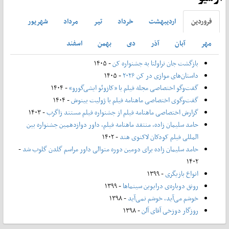
فروردين
ارديبهشت
خرداد
تير
مرداد
شهريور
مهر
آبان
آذر
دی
بهمن
اسفند
بازگشت جان تراولتا به جشنواره کن
- ۱۴۰۵
داستان‌های موازی در کن ۲۰۲۶
- ۱۴۰۵
گفت‌وگو اختصاصی مجله فیلم با «کازوئو ایشی‌گورو»
- ۱۴۰۴
گفت‌وگوی اختصاصی ماهنامه فیلم با ژولیت بینوش
- ۱۴۰۴
گزارش اختصاصی ماهنامه فیلم از جشنواره فیلم مستند زاگرب
- ۱۴۰۳
حامد سلیمان زاده، منتقد ماهنامه فیلم، داور دوازدهمین جشنواره بین
المللی فیلم کودکان لاکنوی هند
- ۱۴۰۲
حامد سلیمان زاده برای دومین دوره متوالی داور مراسم گلدن گلوب شد
-
۱۴۰۲
انواع بازیگری
- ۱۳۹۹
رونق دوباره‌ی درایوین سینماها
- ۱۳۹۹
خوشم می‌آید، خوشم نمی‌آید
- ۱۳۹۸
روزگار دوزخی آقای آلن
- ۱۳۹۸