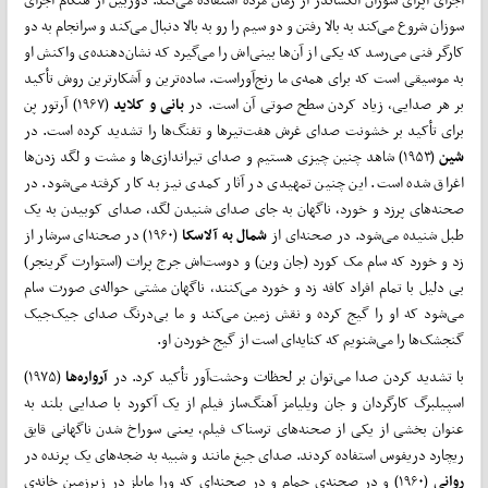
سوزان شروع می‌کند به بالا رفتن و دو سیم را رو به بالا دنبال می‌کند و سرانجام به دو
کارگر فنی می‌رسد که یکی از آن‌ها بینی‌اش را می‌گیرد که نشان‌دهنده‌ی واکنش او
به موسیقی است که برای همه‌ی ما رنج‌آوراست. ساده‌ترین و آشکار‌ترین روش تأکید
بر هر صدایی، زیاد کردن سطح صوتی آن است. در
بانی و کلاید
(۱۹۶۷) آرتور پن
برای تأکید بر خشونت صدای غرش هفت‌تیر‌ها و تفنگ‌ها را تشدید کرده است. در
شین
(۱۹۵۳) شاهد چنین چیزی هستیم و صدای تیراندازی‌ها و مشت‌ و لگد زدن‌ها
اغراق شده است. این چنین تمهیدی در آثار کمدی نیز به کار کرفته می‌شود. در
صحنه‌های پرزد و خورد، ناگهان به جای صدای شنیدن لگد، صدای کوبیدن به یک
طبل شنیده می‌شود. در صحنه‌ای از
شمال به آلاسکا
(۱۹۶۰) در صحنه‌ای سرشار از
زد و خورد که سام مک کورد (جان وین) و دوست‌اش جرج پرات (استوارت گرینجر)
بی دلیل با تمام افراد کافه زد و خورد می‌کنند، ناگهان مشتی حواله‌ی صورت سام
می‌شود که او را گیج کرده و نقش زمین می‌کند و ما بی‌درنگ صدای جیک‌جیک
گنجشک‌ها را می‌شنویم که کنایه‌ای است از گیج خوردن او.
با تشدید کردن صدا می‌توان بر لحظات وحشت‌آور تأکید کرد. در
آرواره‌ها
(۱۹۷۵)
اسپیلبرگ کارگردان و جان ویلیامز آهنگ‌ساز فیلم از یک آکورد با صدایی بلند به
عنوان بخشی از یکی از صحنه‌های ترسناک فیلم، یعنی سوراخ شدن ناگهانی قایق
ریچارد دریفوس استفاده کردند. صدای جیغ‌ مانند و شبیه به ضجه‌های یک پرنده در
روانی
(۱۹۶۰) و در صحنه‌ی حمام و در صحنه‌ای که ورا مایلز در زیرزمین خانه‌ی