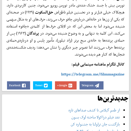
نورمن بیش با جسد خشک شده‌ی مادر نورمن روبرو می‌شود، چنین کاربردی دارد.
هیچکاک خیلی قبل‌تر و در نخستین فیلم ناطق‌اش
حق‌السکوت
(۱۹۲۹) در صحنه‌ای
که یکی از زن‌ها در خانه‌اش درباره‌ی چاقو حرف می‌زند، حرف‌های او به شکل مبهمی
شنیده می‌شود اما به محض این که در لابلای حرف‌ها از کلمه‌ی «‌چاقو» استفاده
می‌کند، این کلمه به تنهایی و به وضوح شنیده می‌شود. در
پرندگان
(۱۹۶۳) پس از
حمله‌ی پرنده‌ها به خانه‌ی‌ میج برنر (راد تیلور)، مأمور پلیس و او درباره‌ی‌حمله‌ی
پرنده‌ها حرف می‌زنند اما تصویر چیز دیگری را نشان می‌دهد: ردیف شکسته‌شده‌ی
فنجان‌ها که کنار هم دیده می‌شوند.
کانال تلگرام ماهنامه سینمایی فیلم:
https://telegram.me/filmmagazine
Facebook
Tweet
Google+
Telegram
جدیدترین‌ها
از طعم گیلاس تا کشف صداهای تازه
نقد فیلم دراکولا ساخته لوک بسون
بازگشت جان تراولتا به جشنواره کن