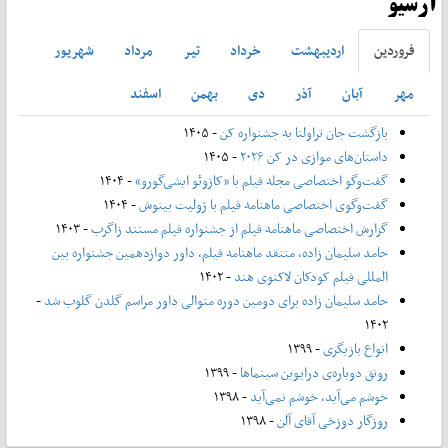
آرشیو
فروردين
ارديبهشت
خرداد
تير
مرداد
شهريور
مهر
آبان
آذر
دی
بهمن
اسفند
بازگشت جان تراولتا به جشنواره کن
- ۱۴۰۵
داستان‌های موازی در کن ۲۰۲۶
- ۱۴۰۵
گفت‌وگو اختصاصی مجله فیلم با «کازوئو ایشی‌گورو»
- ۱۴۰۴
گفت‌وگوی اختصاصی ماهنامه فیلم با ژولیت بینوش
- ۱۴۰۴
گزارش اختصاصی ماهنامه فیلم از جشنواره فیلم مستند زاگرب
- ۱۴۰۳
حامد سلیمان زاده، منتقد ماهنامه فیلم، داور دوازدهمین جشنواره بین
المللی فیلم کودکان لاکنوی هند
- ۱۴۰۲
حامد سلیمان زاده برای دومین دوره متوالی داور مراسم گلدن گلوب شد
-
۱۴۰۲
انواع بازیگری
- ۱۳۹۹
رونق دوباره‌ی درایوین سینماها
- ۱۳۹۹
خوشم می‌آید، خوشم نمی‌آید
- ۱۳۹۸
روزگار دوزخی آقای آلن
- ۱۳۹۸