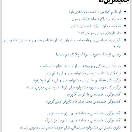
جدیدترین‌ها
از طعم گیلاس تا کشف صداهای تازه
نقد فیلم دراکولا ساخته لوک بسون
بازگشت جان تراولتا به جشنواره کن
داستان‌های موازی در کن ۲۰۲۶
گزارش اختصاصی و روزانه حامد سلیمان زاده از هفتاد و‌ ششمین جشنواره فیلم برلین
۲۰۲۶
رهایی از مثلث فروید، یونگ و لاکان در سینما
در ستایش زندگی روزمره: فراتر از ملت‌ها، فراتر از سیاست
برندگان هشتاد و دومین جشنواره بین‌المللی فیلم ونیز
برگزیدگان هفتاد و هشتمین جشنواره بین‌المللی فیلم «لوکارنو»
برگزیدگان دومین دوره جشنواره فیلم کوتاه کیارستمی معرفی شدند
گفت‌وگوی اختصاصی با کوستا گاوراس
گفت‌وگو اختصاصی مجله فیلم با «کازوئو ایشی‌گورو»
گفت‌وگوی اختصاصی ماهنامه فیلم با ژولیت بینوش
گفت‌وگوی اختصاصی ماهنامه فیلم با دیوید کراننبرگ
داوران فیپرشی جشنواره بین‌المللی فیلم صوفیه بلغارستان معرفی شدند