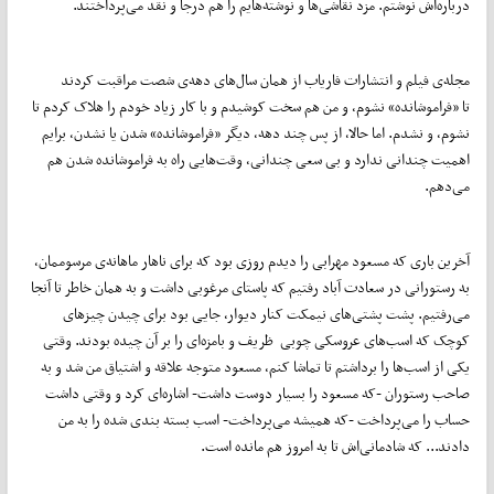
درباره‌اش نوشتم. مزد نقاشی‌ها و نوشته‌هایم را هم درجا و نقد می‌پرداختند.
مجله‌ی فیلم و انتشارات فاریاب از همان سال‌های دهه‌ی شصت مراقبت کردند
تا «فراموشانده» نشوم‌، و من هم سخت کوشیدم و با کار زیاد خودم را هلاک کردم تا
نشوم، و نشدم. اما حالا‌، از پس چند دهه، دیگر «فراموشانده» شدن یا نشدن، برایم
اهمیت چندانی ندارد و بی سعی چندانی، وقت‌هایی راه به فراموشانده شدن هم
می‌دهم.
آخرین باری که مسعود مهرابی را دیدم روزی بود که برای ناهار ماهانه‌ی مرسوممان،
به رستورانی در سعادت آباد رفتیم که پاستای مرغوبی داشت و به همان خاطر تا آنجا
می‌رفتیم. پشت پشتی‌های نیمکت کنار دیوار، جایی بود برای چیدن چیز‌های
کوچک که اسب‌های عروسکی چوبی ظریف و بامزه‌ای را بر آن چیده بودند. وقتی
یکی از اسب‌ها را برداشتم تا تماشا کنم، مسعود متوجه علاقه و اشتیاق من شد و به
صاحب رستوران -که مسعود را بسیار دوست داشت- اشاره‌ای کرد و وقتی داشت
حساب را می‌پرداخت -که همیشه می‌پرداخت- اسب بسته بندی شده را به من
دادند... که شادمانی‌اش تا به امروز هم مانده است.