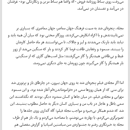
می‌رفت روی بساط روزنامه فروش -که واقعا هم بساط مزین و رنگارنگی بود- عرقشان
در می‌آمد و نفسشان در نمی‌آمد.
مجله، پنجره‌ای شد به سمت فرهنگ جهان معاصر، جهان معاصری که بسیاری بر
نمی‌تابیدندش و با اکراه انکارش می‌کردند. روزگار سختی بود که میان آن همه باید و
نباید باید باریک می‌شدند و لیز و چالاک، تا می‌توانستند هر ماه حاصل کارشان
را ببینند. مسعود و رفقایش طاقت فرسا کار کردند و بار که سنگین می‌شد از زور
غیظ و بی‌طاقتی همدیگر را گاز می‌گرفتند؛ مثل اسب‌های گاری که از سنگینی
بار همدیگر را گاز می‌گیرند چون زورشان به جای دیگری نمی‌رسد.
اما اگر مجله‌ی فیلم پنجره‌ای شد به روی جهان بیرون‌، در چارطاق باز و پرنوری شد
برای منی که از همان روز‌ها سعی در «فراموشاندن»ام آغاز شده بود‌، و این مسعود
مهرابی و مجله‌ی فیلم، در میان جا‌ها و کسان معدود دیگر‌، بودند که نگذاشتند این
سعی باطل و عاجل در باب من و بسیاری کسان دیگر به حاصل مطلوب بنشیند. این
شد که شدم همکار بی‌جیره و مواجب مجله فیلم‌؛ گاه گداری روی جلد‌ها را
تصویرگری می‌کردم‌، یا بهاریه می‌نوشتم، یا مصاحبه می‌کردم و یک بار هم از طرف
مجله به خبرنگاری رفتم به جشنواره‌ی سن سباستین اسپانیا و گزارش مفصلی هم