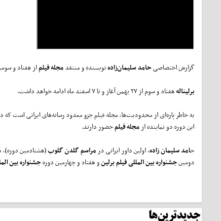
گزارش اختصاصی
حامد سلیمان‌زاده
نویسنده و منتقد
مجله فیلم
از هفتاد و سومی
برلیناله
هفتاد و سوم از ۲۷ بهمن آغاز و تا ۷ اسفند ماه ادامه خواهد داشت.
به خاطر پاره‌ای از محدودیت‌ها، مجله فیلم جزو معدود رسانه‌های ایرانی است که در 
این دوره دو نماینده از
مجله فیلم
حضور دارند.
ح
امد سلیمان زاده
، اولین داور ایرانی در
مراسم گلدن گلوب
(هشتادمین دوره)، د
دومین
جشنواره بین المللی فیلم برلین
و هفتاد و چهارمین دوره
جشنواره بین المل
جدیدترین‌ها