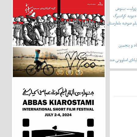
 ژولیت بینوش
دیوید کراننبرگ
لم صوفیه بلغارستان
د و پنجمین
یانای اسلوونی شد