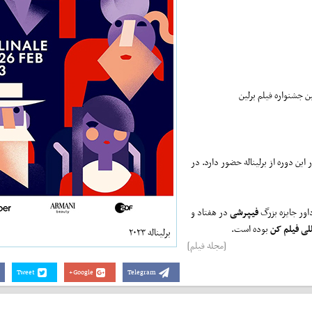
ن جشنواره فیلم برلین
این دوره از برلیناله حضور دارد. در
اور جایزه بزرگ
فیپرشی
در هفتاد و
لی فیلم کن
بوده است.
برلیناله ۲۰۲۳
[مجله فیلم]
Tweet
Google+
Telegram