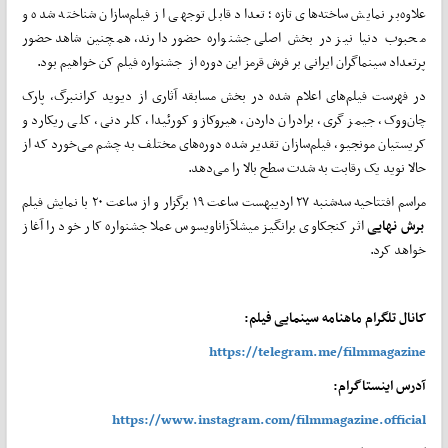
علاوه‌بر نمایش ساخته‌های تازه؛ تعداد قابل توجهی از فیلم‌سازان شناخته شده و
محبوب دنیا نیز در بخش اصلی جشنواره حضور دارند، همچنین شاهد حضور
پرتعداد سینماگران ایرانی بر فرش قرمز این دوره از جشنواره فیلم کن خواهیم بود.
در فهرست فیلم‌های اعلام شده در بخش مسابقه آثاری از دیوید کراننبرگ، پارک
چان‌ووک، جیمز گری، برادران داردن، هیروکازو کورئیدا، کلر دنی، کلی ریکارد و
کریستیان مونجیو، فیلم‌سازان تقدیر شده دوره‌های مختلف به چشم می‌خورد که از
حالا نوید یک رقابت به شدت سطح بالا را می‌دهد.
مراسم افتتاحیه سه‌شنبه ۲۷ اردیبهست ساعت ۱۹ برگزار و از ساعت ۲۰ با نمایش فیلم
برش نهایی
اثر کنجکاوی برانگیز میشلآزاناویسوس عملا جشنواره کار خود را آغاز
خواهد کرد.
کانال تلگرام ماهنامه سینمایی فیلم:
https://telegram.me/filmmagazine
آدرس اینستاگرام:
https://www.instagram.com/filmmagazine.official