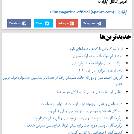
آدرس کانال آپارات:
آپارات | FilmMagazine.official (aparat.com)
Facebook
Tweet
Google+
Telegram
جدیدترین‌ها
از طعم گیلاس تا کشف صداهای تازه
نقد فیلم دراکولا ساخته لوک بسون
بازگشت جان تراولتا به جشنواره کن
داستان‌های موازی در کن ۲۰۲۶
گزارش اختصاصی و روزانه حامد سلیمان زاده از هفتاد و‌ ششمین جشنواره فیلم برلین
۲۰۲۶
رهایی از مثلث فروید، یونگ و لاکان در سینما
در ستایش زندگی روزمره: فراتر از ملت‌ها، فراتر از سیاست
برندگان هشتاد و دومین جشنواره بین‌المللی فیلم ونیز
برگزیدگان هفتاد و هشتمین جشنواره بین‌المللی فیلم «لوکارنو»
برگزیدگان دومین دوره جشنواره فیلم کوتاه کیارستمی معرفی شدند
گفت‌وگوی اختصاصی با کوستا گاوراس