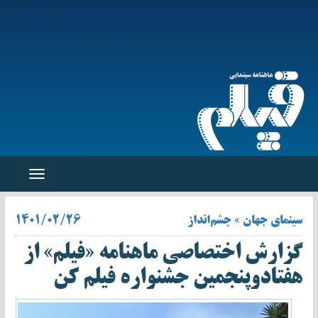
Toggle
navigation
سینمای جهان » چشم‌انداز
۱۴۰۱/۰۲/۲۶
گزارش اختصاصی ماهنامه «فیلم» از
هفتادوپنجمین جشنواره فیلم کن