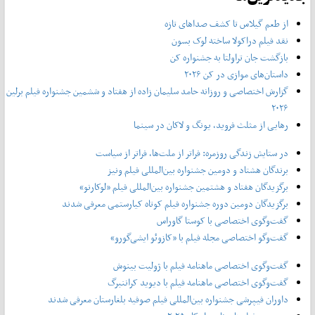
از طعم گیلاس تا کشف صداهای تازه
نقد فیلم دراکولا ساخته لوک بسون
بازگشت جان تراولتا به جشنواره کن
داستان‌های موازی در کن ۲۰۲۶
گزارش اختصاصی و روزانه حامد سلیمان زاده از هفتاد و‌ ششمین جشنواره فیلم برلین
۲۰۲۶
رهایی از مثلث فروید، یونگ و لاکان در سینما
در ستایش زندگی روزمره: فراتر از ملت‌ها، فراتر از سیاست
برندگان هشتاد و دومین جشنواره بین‌المللی فیلم ونیز
برگزیدگان هفتاد و هشتمین جشنواره بین‌المللی فیلم «لوکارنو»
برگزیدگان دومین دوره جشنواره فیلم کوتاه کیارستمی معرفی شدند
گفت‌وگوی اختصاصی با کوستا گاوراس
گفت‌وگو اختصاصی مجله فیلم با «کازوئو ایشی‌گورو»
گفت‌وگوی اختصاصی ماهنامه فیلم با ژولیت بینوش
گفت‌وگوی اختصاصی ماهنامه فیلم با دیوید کراننبرگ
داوران فیپرشی جشنواره بین‌المللی فیلم صوفیه بلغارستان معرفی شدند