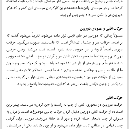
حرکت جانبی ترجیح می‌دهند. تقریباً تمامی آثار سینمای ثابت از قاب ثابت استفاده
کرده‌اند و در سینمای ژاپن شناخته‌شده‌ترین کارگردان سینمای این کشور که هرگز
دوربین‌اش را تکان نمی‌داد یاسوجیرو ازو بود.
حرکت افقی و عمودی دوربین
معمولاً زمانی که دوربین در جای ثابتی قرار داده می‌شود، تقریباً می‌شود گفت که
بر اساس حرکات سر و چشمان تماشاگر است که قاب‌بندی صورت می‌گیرد. حرکات
دوربین اساساً آن‌چه را در حوزه‌ی دید بشری است، ثبت می‌کند. وقتی حرکتی
نمی‌کنیم و حرکات ما منحصر به تکان دادن سر و گردن در جهت افقی باشد، حوزه‌ی‌
دید ما تقریباً چیزی عریض از زاویه‌ی ‌۱۸۰ درجه خواهد بود و اگر حرکت سر و چشمان
ما از بالا به پایین و برعکس باشد، حوزه‌ی دید ما قوسی دستکم ۹۰ درجه‌ای است.
بسیاری از حرکات دوربین درهمین محدوده‌های بینایی بشری قرار می‌گیرند. نمایی
نزدیک‌تر از چنین حرکاتی باعث می‌شوند که این محدودیت‌ها واضح‌تر بشوند.
حرکت افقی
حرکت دوربین در محوری افقی از چپ به راست را «پن کردن» می‌نامند. بیش‌ترین
استفاده از حرکت افقی دوربین دنبال کردن حرکت جانبی موضوع‌ها است. راهزنان به
ستونی از چند دلیجان حمله کرده و دور آن‌ها حلقه می‌زنند. دوربین برای گرفتن
چنین نمایی در مکانی ثابت قرار داده می‌شود و از روی شانه‌ی‌ یکی از سرنشینان،