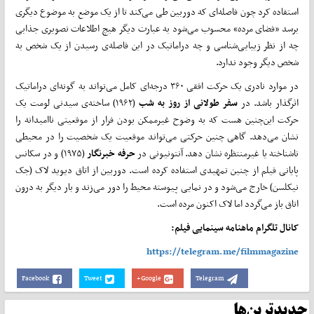
استفاده کرد چون فاصله‌ای که دوربین طی می‌کند تا از یک موضع به موضوع دیگری
برسد «فضای مرده» محسوب می‌شود به عبارت دیگر هیچ اطلاعات تصویری جذابی
چه از نظر زیبایی‌شناسی و چه دراماتیک در این فاصله‌ی رسیدن از یک شخص به
شخص دیگر وجود ندارد.
در موارد نادری یک حرکت افقی ۳۶۰ درجه‌ای کامل می‌تواند به گونه‌ای دراماتیک
اثرگذار باشد. در
سفر طولانی از روز به شب
(۱۹۶۲) ساخته‌ی سیدنی لومت یک
حرکت این‌چنین هست که به وضوح غیرممکن بودن فرار از موقعیتی ناامیدانه را
نشان می‌دهد. گاهی چنین حرکتی می‌تواند موقعیت یک شخصیت را در محیطی
ناشناخته یا غیرمنتظره نشان دهد. آنتونیونی در
حرفه خبرنگار
(۱۹۷۵) و در سکانس
پایانی فیلم از چنین تمهیدی استفاده کرده است. دوربین از اتاق دیوید لاک (جک
نیکلسن) خارج می‌شود و در نمایی پیوسته محیط را دور می‌زند و بار دیگر به درون
اتاق باز می‌گردد اما لاک اکنون مرده است.
کانال تلگرام ماهنامه سینمایی فیلم:
https://telegram.me/filmmagazine
Facebook
Tweet
Google+
Telegram
جدیدترین‌ها