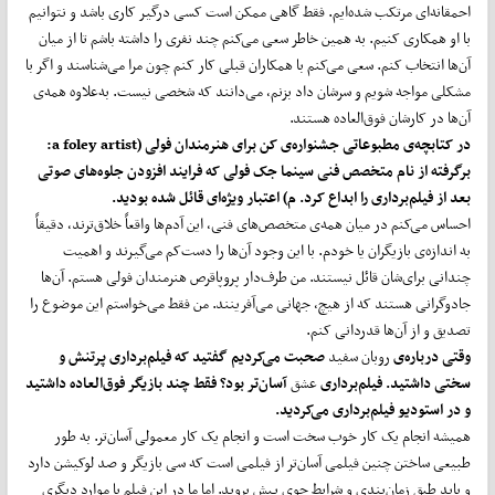
احمقانه‌ای مرتکب شده‌ایم. فقط گاهی ممکن است کسی درگیر کاری باشد و نتوانیم
با او همکاری کنیم. به همین خاطر سعی می‌کنم چند نفری را داشته باشم تا از میان
آن‌ها انتخاب کنم. سعی می‌کنم با همکاران قبلی کار کنم چون مرا می‌شناسند و اگر با
مشکلی مواجه شویم و سرشان داد بزنم، می‌دانند که شخصی نیست. به‌علاوه همه‌ی
آن‌ها در کارشان فوق‌العاده هستند.
در کتابچه‌ی مطبوعاتی جشنواره‌ی کن برای هنرمندان فولی (
a foley artist
:
برگرفته از نام متخصص فنی سینما جک فولی که فرایند افزودن جلوه‌های صوتی
بعد از فیلم‌برداری را ابداع کرد. م) اعتبار ویژه‌ای قائل شده بودید.
احساس می‌کنم در میان همه‌ی متخصص‌های فنی، این آدم‌ها واقعاً خلاق‌ترند، دقیقاً
به اندازه‌ی بازیگران یا خودم. با این وجود آن‌ها را دست‌کم می‌گیرند و اهمیت
چندانی برای‌شان قائل نیستند. من طرف‌دار پروپاقرص هنرمندان فولی هستم. آن‌ها
جادوگرانی هستند که از هیچ، جهانی می‌آفرینند. من فقط می‌خواستم این موضوع را
تصدیق و از آن‌ها قدردانی کنم.
وقتی درباره‌ی
روبان سفید
صحبت می‌کردیم گفتید که فیلم‌برداری پرتنش و
سختی داشتید. فیلم‌برداری
عشق
آسان‌تر بود؟ فقط چند بازیگر فوق‌العاده داشتید
و در استودیو فیلم‌برداری می‌کردید.
همیشه انجام یک کار خوب سخت است و انجام یک کار معمولی آسان‌تر. به‌ طور
طبیعی ساختن چنین فیلمی آسان‌تر از فیلمی است که سی بازیگر و صد لوکیشن دارد
و باید طبق زمان‌بندی و شرایط جوی پیش بروید. اما ما در این فیلم با موارد دیگری