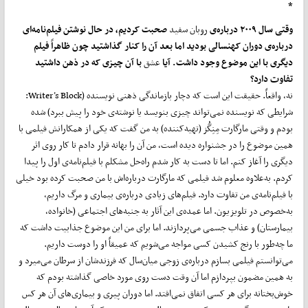
*
وقتی سال ۲۰۰۹ درباره‌ی
روبان سفید
صحبت کردیم، در حال نوشتن فیلم‌نامه‌ای
درباره‌ی دوران کهنسالی بودید اما بعد آن را کنار گذاشتید چون ظاهراً فیلم
دیگری با این موضوع وجود داشت. آیا
عشق
با آن چیزی که در ذهن داشتید
تفاوت دارد؟
نه، واقعاً. حقیقت این است که دچار بازماندگی ذهنی نویسنده (Writer’s Block:
شرایطی که نویسنده نمی‌تواند چیزی بنویسد یا نوشته‌ی خود را پیش ببرد) شده
بودم و وقتی مارگارت مِنِگُز (تهیه‌کننده) به من گفت که یکی از همکارانش فیلمی با
همین موضوع را در جشنواره دیده است، من آن را بهانه قرار دادم تا کار روی اثر
دیگری را آغاز کنم. اما تا دست به کار شدم راه‌حل مشکلم با فیلم‌نامه‌ی اول را پیدا
کردم. به‌علاوه معلوم شد فیلمی که مارگارت درباره‌اش با من صحبت کرده بود خیلی
با فیلم‌نامه‌ی من تفاوت دارد. فیلم‌های زیادی درباره‌ی بیماری و مرگ داریم،
به‌‌خصوص در تلویزیون. اما عمده‌ی این آثار به جنبه‌های اجتماعی (خانواده،
بیمارستان) و عذاب جسمی می‌پردازند. اما برای من این موضوع جذابیت داشت که
ما چه‌طور با رنج کشیدن کسی مواجه می‌شویم که عمیقاً او را دوست داریم.
می‌توانستم فیلمی بسازم درباره‌ی زوجی میان‌سال که فرزندشان از سرطان می‌میرد و
به همین مضمون بپردازم اما آن ‌وقت دست روی مورد خاصی گذاشته بودم که
خوش‌بختانه برای هر کسی اتفاق نمی‌افتد. اما دوران پیری و بیماری‌های آن هر کس