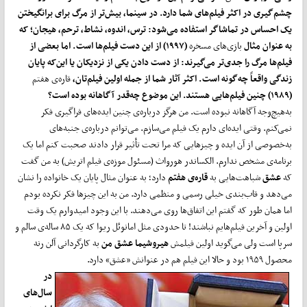
چشم‌گیری در اکثر فیلم‌های شما دارد. در سینما، بیش‌تر از مرگ برای برانگیختن
یک احساس در تماشاگر استفاده می‌شود: ترس، اندوه، نشاط، ترحم، هیجان؛ که
به عنوان مثال
بازی‌های مسخره
(۱۹۹۷) از این دست فیلم‌ها است. اما بعضی از
فیلم‌ها مرگ را جدی‌تر می‌گیرند: از دست دادن یکی از نزدیکان یا این‌که پایان
زندگی واقعاً چه‌گونه است. اکثر آثار شما از جمله اولین فیلم‌تان،
قاره‌ی هفتم
(۱۹۸۹) چنین فیلم‌هایی هستند. این موضوع چه‌قدر آگاهانه بوده است؟
به‌هیچ‌وجه آگاهانه نبوده است. من هرگز درباره‌ی چنین ایده‌های فراگیری فکر
نمی‌کنم. وقتی ایده‌ای دارم یک فیلم می‌سازم. می‌توانم درباره‌ی جنبه‌های
به‌خصوصی از آن ایده و چیزهایی که مرا تحت ‌تأثیر قرار دادند صحبت کنم اما یک
برنامه‌ی مشخص ندارم. الکساندر هورواث (مسئول موزه‌ی فیلم اتریش) به من گفت
که
عشق
شباهت‌هایی به
قاره‌ی هفتم
دارد؛ به عنوان مثال پایان یک خانواده را نشان
می‌دهد و قاب‌بندی خیلی رسمی و منظمی دارد. من به این چیزها فکر نکرده بودم
اما همان‌ طور که گفتم این اتفاق‌ها روی می‌دهند. با این وجود امیدوارم یک وقت
اولین و آخرین فیلم‌هایم نباشند! تا حدودی مثل امانوئل ریوا که یک ۸۵ ساله‌ی سالم و
سرپا است ولی می‌گوید اولین فیلمش
هیروشیما عشق من
به کارگردانی آلن رنه
محصول ۱۹۵۹ بود و حالا این فیلم هم در عنوانش «عشق» دارد.
در
سال‌های