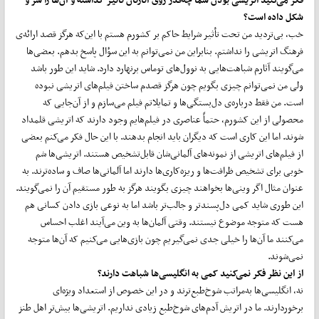
شکل داده است؟
خب، بی‌تردید من تحت ‌تأثیر شرایط حاکم بر کشورم هستم با این‌که هرگز قصد ارائه‌ی
فرهنگ اتریشی را نداشتم. بنابراین من نمی‌توانم به این سؤال پاسخ بدهم. بعضی‌ها
می‌گویند آثارم شباهت‌هایی به نوول‌های توماس برنهارد دارد. شاید این‌ طور باشد
ولی من نمی‌توانم چیزی بگویم چون هرگز قصدم ساختن فیلم‌های اتریشی نبوده
است. من فقط درباره‌ی دل‌بستگی‌ها و تمایلاتم فیلم می‌سازم و از آن‌جایی که
محصولی از این کشورم، حتماً عناصری در فیلم‌هایم وجود دارند که اتریشی قلمداد
شوند. اما این کاری است که دیگران باید انجام بدهند. با این حال فکر می‌کنم بعضی
از فیلم‌های اتریشی از نمونه‌های آلمانی‌شان قابل‌تشخیص هستند. اتریشی‌ها شم
خوبی برای تشخیص ظرافت‌ها و ریزه‌کاری‌ها دارند اما آلمانی‌ها صاف و ساده‌ترند. به
عنوان مثال اگر وینی‌ها بخواهند چیزی بگویند هرگز به‌ طور مستقیم آن را نمی‌گویند.
این‌ طوری شاید کمی دل‌پسندتر و جالب‌تر باشد اما به نوعی بازی دادن کسانی هم
هست که متوجه موضوع نیستند. وقتی آلمان‌ها به وین می‌آیند اغلب احساس
می‌کنند ما آن‌ها را خیلی جدی نمی‌گیریم چون بازی‌هایی می‌کنیم که آن‌ها متوجه
نمی‌شوند.
از این نظر فکر نمی‌کنید کمی به انگلیسی‌ها شباهت دارند؟
نه، انگلیسی‌ها به‌مراتب شوخ‌طبع‌ترند و در این خصوص از استعداد ویژه‌ای
برخوردارند. ما در اتریش آدم‌های شوخ‌طبع زیادی نداریم. اتریشی‌ها بیش‌تر اهل طنز