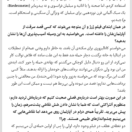
استفاده کردم. اما صحنه را با اثاثیه و مبلمان فرانسوی و نه بیدرمایر (Biedermeier:
یک سبک آلمانی قرن نوزدهمی برای مبلمان که ویژگی آن سنگینی و استحکام است.
م) چیدیم.
در همان ابتدای فیلم ژرژ و آن متوجه می‌شوند که کسی قصد سرقت از
آپارتمان‌شان را داشته است. می‌خواستید به این وسیله آسیب‌پذیری آن‌ها را نشان
بدهید؟
می‌خواستم کاتالیزوری برای سکته‌ی آن باشد. به خاطر دارم وقتی عمه‌ام از تعطیلات
در ایتالیا به خانه برگشت دچار حمله شد فقط به این علت ساده که فلاش توالت کار
نمی‌کرد. از این رو دنبال دلیل کوچکی می‌گشتم که بهانه‌ی حمله را جور کند. ایده‌ی
من این بود ولی دیگران می‌توانند برداشت‌های خودشان را ارائه بدهند. مثلاً کسی
گفت این مرگ بوده که می‌خواسته به‌زور وارد شود! (می‌خندد). من مخالفتی با چنین
برداشت‌هایی ندارم؛ قصد من نبوده ولی بی‌ربط هم نیست و ممکن است این‌ طور
باشد!
در این صورت بهتر است درباره‌ی فصلی صحبت کنیم که درباره‌اش تردید دارم:
منظورم آنتراکتی است که شما با نشان دادن شش نقاشی پشت‌سر‌هم، زمان را
پیش می‌برید. تقریباً همه‌ی درام در آپارتمان روی می‌دهد اما نقاشی‌هایی که
می‌بینیم چشم‌اندازهای طبیعی هستند. چرا؟
دو نقطه‌ی عطف در فیلم وجود دارد. اولی را پس از اولین حمله‌ی آن می‌بینیم که