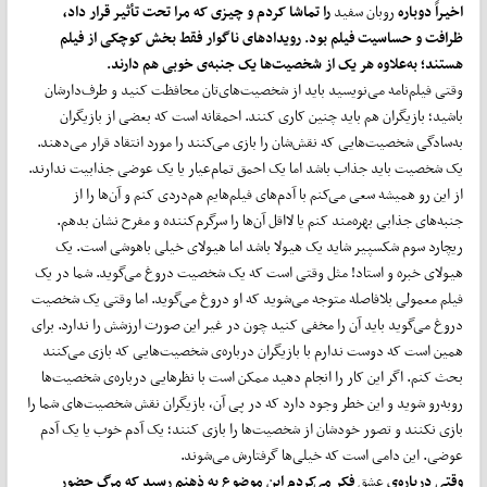
اخیراً دوباره
روبان سفید
را تماشا کردم و چیزی که مرا تحت ‌تأثیر قرار داد،
ظرافت و حساسیت فیلم بود. رویدادهای ناگوار فقط بخش کوچکی از فیلم
هستند؛ به‌علاوه هر یک از شخصیت‌ها یک جنبه‌ی خوبی هم دارند.
وقتی فیلم‌نامه‌ می‌نویسید باید از شخصیت‌های‌تان محافظت کنید و طرف‌دار‌شان
باشید؛ بازیگران هم باید چنین کاری کنند. احمقانه است که بعضی از بازیگران
به‌سادگی شخصیت‌هایی که نقش‌شان را بازی می‌کنند را مورد انتقاد قرار می‌دهند.
یک شخصیت باید جذاب باشد اما یک احمق تمام‌عیار یا یک عوضی جذابیت ندارند.
از این رو همیشه سعی می‌کنم با آدم‌های فیلم‌هایم هم‌دردی کنم و آن‌ها را از
جنبه‌های جذابی بهره‌مند کنم یا لااقل آن‌ها را سرگرم‌کننده و مفرح نشان بدهم.
ریچارد سوم شکسپیر شاید یک هیولا باشد اما هیولای خیلی باهوشی است. یک
هیولای خبره و استاد! مثل وقتی است که یک شخصیت دروغ می‌گوید. شما در یک
فیلم معمولی بلافاصله متوجه می‌شوید که او دروغ می‌گوید. اما وقتی یک شخصیت
دروغ می‌گوید باید آن را مخفی کنید چون در غیر این ‌صورت ارزشش را ندارد. برای
همین است که دوست ندارم با بازیگران درباره‌ی شخصیت‌هایی که بازی می‌کنند
بحث کنم. اگر این کار را انجام دهید ممکن است با نظرهایی درباره‌ی شخصیت‌ها
روبه‌رو شوید و این خطر وجود دارد که در پی آن، بازیگران‌ نقش شخصیت‌های شما را
بازی نکنند و تصور خودشان از شخصیت‌ها را بازی کنند؛ یک آدم خوب یا یک آدم
عوضی. این دامی است که خیلی‌ها گرفتارش می‌شوند.
وقتی درباره‌ی
عشق
فکر می‌کردم این موضوع به ذهنم رسید که مرگ حضور