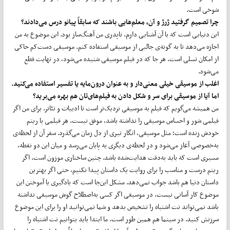
شوخی است.
چرا تصمیم گرفتید ژرژ و آن، معلم‌هایی باشند که سابقاً پیانو درس می‌دادند؟
این دنیایی است که با آن آشنایی دارم. ناپدری من آهنگ‌ساز بود. این موضوع به من
اجازه می‌دهد تا به ‌گونه‌ی جالبی از موسیقی استفاده کنم. موسیقی دست‌کم حاکی
از امکان تسلی است. هر جا که در فیلم موسیقی شنیده می‌شود، در نهایت قطع
می‌شود.
اغلب از موسیقی خیلی معنی‌دار و به عنوان درون‌مایه یا تفسیر استفاده می‌کنید.
اما آیا از موسیقی برای سر و شکل دادن به فیلم‌های‌تان هم بهره می‌برید؟
من همیشه می‌گویم که فیلم به موسیقی نزدیک‌تر است تا ادبیات و تئاتر. برای من اگر
فیلمی شور و احساس موسیقی را نداشته باشد، موفق نیست. هر فیلمی با ریتم
خودش زنده است؛ مثل موسیقی، انگار تیری از دل زمان می‌گذرد. سفر آن از لحظه‌ی
به‌خصوصی آغاز می‌شود و در لحظه‌ی دیگری به پایان می‌رسد و میان این دو نقطه،
مسیری است که باید به‌دقت هدایت‌شده باشد. چنین ساختاری موزون است. اگر
ریتم درست و مناسب را برای روایت یک داستان پیدا نکنیم، حتی اگر بهترین
داستان دنیا هم باشد جواب نمی‌دهد. مشکل این‌جا است که یادگیری یا آموختن این
موضوع کار آسانی نیست. در موسیقی اگر کسی به‌اصطلاح گوش موسیقی نداشته
باشد نمی‌تواند نت اشتباه را تشخیص بدهد و شما نمی‌توانید او را برای این موضوع
سرزنش کنید. در سینما هم همین‌ طور است. ما ابتدا باید بتوانیم نت اشتباه را