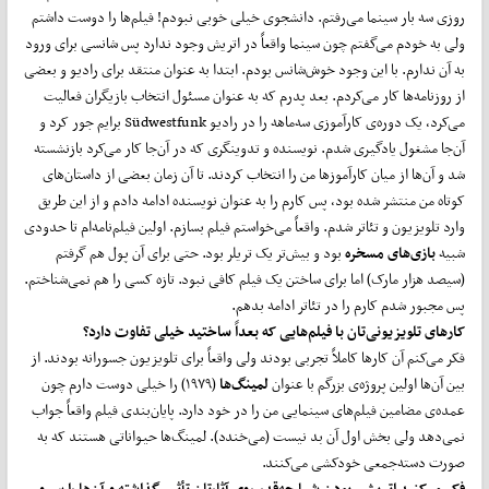
روزی سه بار سینما می‌رفتم. دانشجوی خیلی خوبی نبودم! فیلم‌ها را دوست داشتم
ولی به خودم می‌گفتم چون سینما واقعاً در اتریش وجود ندارد پس شانسی برای ورود
به آن ندارم. با این وجود خوش‌شانس بودم. ابتدا به عنوان منتقد برای رادیو و بعضی
از روزنامه‌ها کار می‌کردم. بعد پدرم که به عنوان مسئول انتخاب بازیگران فعالیت
می‌کرد، یک دوره‌ی کارآموزی سه‌ماهه را در رادیو Südwestfunk برایم جور کرد و
آن‌جا مشغول یادگیری شدم. نویسنده و تدوینگری که در آن‌جا کار می‌کرد بازنشسته
شد و آن‌ها از میان کارآموزها من را انتخاب کردند. تا آن زمان بعضی از داستان‌های
کوتاه من منتشر شده بود، پس کارم را به عنوان نویسنده ادامه دادم و از این طریق
وارد تلویزیون و تئاتر شدم. واقعاً می‌خواستم فیلم بسازم. اولین فیلم‌نامه‌ام تا حدودی
شبیه
بازی‌های مسخره
بود و بیش‌تر یک تریلر بود. حتی برای آن پول هم گرفتم
(سیصد هزار مارک) اما برای ساختن یک فیلم کافی نبود. تازه کسی را هم نمی‌شناختم.
پس مجبور شدم کارم را در تئاتر ادامه بدهم.
کارهای تلویزیونی‌تان با فیلم‌هایی که بعداً ساختید خیلی تفاوت دارد؟
فکر می‌کنم آن کارها کاملاً تجربی بودند ولی واقعاً برای تلویزیون جسورانه بودند. از
بین آن‌ها اولین پروژه‌ی بزرگم با عنوان
لمینگ‌ها
(۱۹۷۹) را خیلی دوست دارم چون
عمده‌ی مضامین فیلم‌های سینمایی من را در خود دارد. پایان‌بندی فیلم واقعاً جواب
نمی‌دهد ولی بخش اول آن بد نیست (می‌خندد). لمینگ‌ها حیواناتی هستند که به‌
صورت دسته‌جمعی خودکشی می‌کنند.
فکر می‌کنید اتریشی بودن شما چه‌قدر روی آثارتان تأثیر گذاشته و آن‌ها را سر و