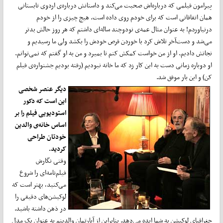
پیرامون فیلمی که درباره‌اش صحبت می‌کند و داستانش درباره‌ی اردوی تابستانی
همان اتفاقاتی است که برای خودم روی داده است. هیچ ‌چیزی را از خودم
درنیاوردم! به عنوان مثال عمه‌ی نودوچند ساله‌ای داشتم که هر روز حالش بدتر
می‌شد و دست‌آخر تلاش کرد با خوردن قرص خودش را بکشد ولی ما رسیدیم و
نجاتش دادیم. او از من خواست کمکش کنم تا بمیرد و من به او گفتم که نمی‌توانم.
او دوباره زمانی دست به این کار زد که ما خانه نبودیم (رفته بودیم جشنواره‌ی فیلم
کن) و این بار موفق شد.
دیگر عنصر شخصی
این است که دکور
استودیویی فیلم را بر
اساس خانه‌ی والدین
خودتان طراحی
کردید.
وقتی نگارش
فیلم‌نامه‌ای را شروع
می‌کنید، بهتر است که
لوکیشن‌های دقیقی را
در ذهن داشته باشید.
جغرافیای لوکیشن به شما ایده می‌دهد. بنابراین از آپارتمان والدینم به عنوان یک مدل