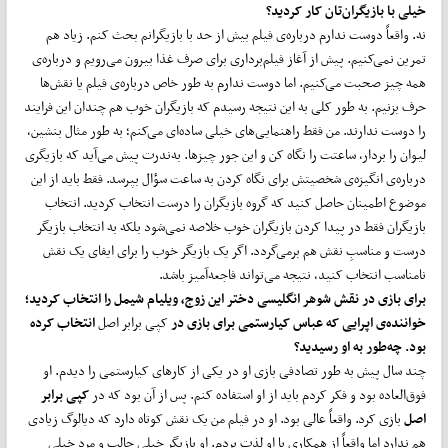
خیلی با بازیگران‌تان کار کردید؟
نه. واقعاً دوست ندارم درباره‌ی فیلم بیش از حد با بازیگرانم بحث کنم. زیاد هم
تمرین نمی‌کنیم. پیش از آغاز فیلم‌برداری برای صرف غذا بیرون می‌رویم و درباره‌ی
همه چیز صحبت می‌کنیم. اما دوست ندارم به‌ طور خاص درباره‌ی فیلم یا نقش‌ها
حرف بزنیم. به‌ طور کلی به این نتیجه رسیدم که بازیگران خوب هم چندان این فرایند
را دوست ندارند. من فقط راهنمایی‌های خیلی ساده‌ای می‌کنم؛ به‌ طور مثال بنشین،
لیوان را بردار، ساعتت را نگاه کن و این‌ جور چیزها. به‌ندرت پیش می‌آید که بازیگری
درباره‌ی انگیزه‌ی شخصیتش برای نگاه کردن به ساعت سؤال بپرسد. فقط باید از این
موضوع اطمینان حاصل کنید که گروه بازیگران را درست انتخاب کردید. انتخاب
بازیگران فقط در پیدا کردن بازیگران خوب خلاصه نمی‌شود بلکه به انتخاب بازیگر
درست و مناسبِ نقش هم برمی‌گردد. اگر یک بازیگر خوب را برای ایفای یک نقش
نامناسب انتخاب کنید، نتیجه می‌تواند فاجعه‌آمیز باشد.
برای بازی در نقش شوهر انگلیسی دختر این زوج، ویلیام شیمل را انتخاب کردید؛
خواننده‌ی اپرایی که عباس کیارستمی برای بازی در
کپی برابر اصل
انتخاب کرده
بود. چه‌طور به او رسیدید؟
چند سال پیش به‌ طور تصادفی بازی او در یکی از کارهای کیارستمی را دیدم. او
فوق‌العاده بود و فکر کردم باید از او استفاده کنم. پس از آن بود که در
کپی برابر
اصل
بازی کرد. واقعاً عالی بود. او در فیلم من یک نقش کوتاه دارد که دیالوگ زیادی
هم ندارد اما واقعاً از همکاری با او لذت بردم. او بازیگر خیلی جالب و مرد خیلی