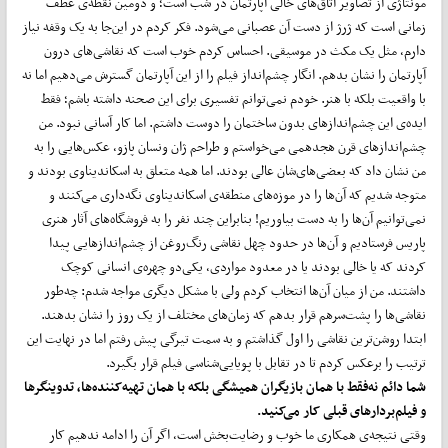
مونتاژی از تصاویر اتاق‌های خالی آپارتمان در شب است؛ و دومین نقطه‌ی عطف
زمانی است که ژرژ از دست آن عصبانی می‌شود. فکر کردم در این‌جا به یک وقفه نیاز
دارم، مثل یک مکث در موسیقی. احساس کردم خوب است که نقاشی‌های درون
آپارتمان را نشان بدهم. انگار چشم‌انداز فیلم را از این آپارتمان گسترش می‌دهیم اما نه
با واقعیت بلکه با هنر. خودم نمی‌توانم تفسیری برای این صحنه داشته باشم؛ فقط
ایده‌ی این چشم‌اندازهای بدون ساختمان را دوست داشتم. اما کار آسانی نبود. من
چشم‌اندازهای قرن هجدهمی می‌خواستم و طراحم ژان ونسان پازو، عکس‌هایی را به
من نشان داد که بعضی‌های‌شان عالی بودند. اما همه متعلق به اسکاندیناوی بودند و
متوجه شدیم که آن‌ها را در موزه‌های منطقه‌ی اسکاندیناوی نگه‌داری می‌کنند و
نمی‌توانیم آن‌ها را به دست بیاوریم! بنابراین چند نفر را به فروشگاه‌های آثار هنری
پاریس فرستادیم و آن‌ها در حدود چهل نقاشی رنگ‌روغن از چشم‌اندازهایی پیدا
کردند که یا خالی بودند یا در معدود مواردی، یکی‌دو چهره‌ی انسانی کوچک
داشتند. من از میان آن‌ها انتخاب کردم ولی با مشکل دیگری مواجه شدم: چه‌طور
نقاشی‌ها را پشت‌سر‌هم قرار بدهم که زمان‌های مختلف از یک روز را نشان بدهند.
ابتدا روشن‌ترین نقاشی را اول گذاشتم و به سمت تیرگی پیش رفتم اما در نهایت این
ترتیب را برعکس کردم تا در تقابل با پویایی‌شناسی فیلم قرار بگیرد.
شما دائم نه‌فقط با همان بازیگران همیشگی بلکه با همان تهیه‌کننده‌ها، تدوینگرها
و فیلم‌بردارهای قبلی کار می‌کنید.
وقتی نتیجه‌ی همکاری ما خوب و رضایت‌بخش است، اگر آن را ادامه ندهیم کار