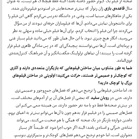
صحنه از فیلم یک کبوتر حضور داشته باشد! البته فقط هیچکاک هم نیست. به عنوان
مثال
قاعده‌ی بازی
ژان رنوآر که بیش‌تر صحنه‌هایش در استودیو فیلم‌برداری شده،
یکی از شاهکارهای سینما است. وقتی در دانشگاه تدریس می‌کردم گاهی این فیلم را
برای دانشجویان نمایش می‌دادم. آن‌ها که فیلم‌سازان حرفه‌ای نبودند از من سؤال
می‌کردند چرا این فیلم را انتخاب کردم. برای آن‌ها فیلم خیلی ساده و سهلی به نظر
می‌رسید، انگار هیچ چیزی نبود. با این حال همان ‌طور که می‌دانید فیلم بسیار غنی
و پرمایه‌ای است. آن‌ها نمی‌توانستند پیچیدگی‌ای که در پس سادگی ظاهری فیلم قرار
گرفته است را ببینند؛ آن نماهای تراولینگ شگفت‌انگیز و آن ضرباهنگ کنترل‌شده‌ی
فوق‌العاده.
شما به‌ طور متناوب میان ساختن فیلم‌هایی که بازیگران متعددی دارند و آثاری
که کوچک‌تر و صمیمی‌تر هستند، حرکت می‌کنید؛ اولویتی در ساختن فیلم‌های
بزرگ یا کوچک دارید؟
نه، اما ساختن فیلم‌هایی را ترجیح می‌دهم که فصل‌های جمع‌وجور و صمیمی‌تری
دارند. حتی در
روبان سفید
که بعضی از فصل‌های آن پر از آدم‌های مختلف است،
در بیش‌تر صحنه‌ها فقط دو یا سه نفر حضور دارند. من همیشه سعی می‌کنم این
فصل‌های صمیمی را در فیلمم قرار بدهم چون با آن‌ها می‌توانم بیش‌تر به اعماق بروم.
داشتن دوازده بازیگر در یک صحنه که همگی با هم صحبت می‌کنند، می‌تواند
نشانه‌ی خبرگی و استادی باشد؛ البته اگر خوب اجرا شود که طبیعتاً کار بسیار
دشواری است. اما خودم ترجیح می‌دهم فصل‌های کوچک‌تر و متمرکزتری بنویسم.