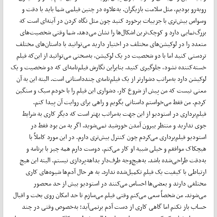
روبه‌رو بودیم، مثل سلامت بازیگران. به‌علاوه در چنین فیلمی شما باید با دقت و
وسواس بیش‌تری با جزییات برخورد کنید چون مثل نگاه کردن در آینه‌ای است که
بزرگ‌نمایی دارد و کوچک‌ترین اشکال‌ها را نشان می‌دهد. شما وقتی شخصیت‌های
متعدد را در لوکیشن‌های مختلف در اختیار دارید می‌توانید با داستان‌های مختلف
تردستی کنید اما با دو شخصیت در یک لوکیشن، به‌سختی می‌توانید از این‌که فیلم
خسته‌کننده نشود، جلوگیری کنید. بنابراین نگارش فیلم‌نامه‌ای که دو شخصیت و یک
لوکیشن دارد به‌مراتب دشوارتر از یک فیلم‌نامه‌ی چندداستانی است. البته این به آن
معنی نیست که من پیش از شروع کار، دشواری این فیلم را با خودم سبک و سنگین
کردم. من فقط می‌خواستم داستانی بگویم و راهی برای روایت آن پیدا کنم.
فیلم‌برداری در استودیو از این جهت به‌مراتب بهتر است که دیگر کاری به شرایط
جوی ندارید و منتظر بیرون آمدن خورشید نمی‌شوید. اگر به من بود فقط در
استودیو فیلم‌برداری می‌کردم چون کنترل بیش‌تری دارم. در این مورد کاملاً با
هیچکاک موافقم و خیلی شبیه او کار می‌کنم. دوست دارم همه چیز با برنامه و
به‌دقت طراحی‌شده باشد. به‌هیچ‌وجه طرف‌دار بداهه‌پردازی نیستم. البته این هیچ
ارتباطی با کیفیت یک فیلم تکمیل‌شده ندارد. به هر حال آدم‌ها شیوه‌های کاری
مختلفی دارند و بعضی‌ها احساس می‌کنند در استودیو بیش از حد محصور
می‌شوند. من شخصاً سعی می‌کنم وقتی فیلم می‌سازم تا حد امکان روی بخت و اقبال
حساب باز نکنم اما گاهی کاری از دست آدم برنمی‌آید؛ به‌خصوص وقتی در چند