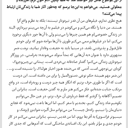
معقولی هستید. می‌خواهم به این‌جا برسم که چه‌طور آثار شما با زندگی‌تان ارتباط
پیدا می‌کنند؟
هیچ نظری ندارم. فیلم‌های من آن‌ قدر تیره‌وتار نیستند؛ بلکه به نظرم واقع‌گرا
هستند. من دنیا را نگاه می‌کنم و می‌کوشم در فیلمم به آن‌چه می‌بینم بپردازم. البته
در زندگی خصوصی‌ام هم همین چیزها را می‌بینم ولی با آن‌ها جور دیگری برخورد
می‌کنم. اما در فیلم‌هایم سعی می‌کنم طوری با آن‌ها مواجه شوم که برای خودم
قابل‌قبول و پذیرفتنی باشد. در سینما باید به حقیقت وفادار بمانید. برشت شعر
مشهوری دارد با عنوان «به آن‌هایی که بعداً متولد می‌شوند»: به‌راستی، در روزگار
تیره‌وتاری زندگی می‌کنم! گفتار صادقانه بی‌خردی است. پیشانی بی‌چین‌وچروک
گویای بی‌توجهی است. آدمی که می‌خندد هنوز اخبار هولناک را نشنیده است و... .
این شعر مهم همیشه حکم نوعی دستورالعمل را برای من داشته است. این درست
است که اگر ما طوری حرف بزنیم که انگار همه چیز درست و روبه‌راه است، در واقع
مرتکب جنایت شده‌ایم. فکر می‌کنم هنر ملزم به گفتن حقیقت است. بنابراین این
تصمیم آگاهانه را گرفتم که فقط درباره‌ی آن حرف بزنم. در عین حال می‌توانیم
بکوشیم شاد زندگی کنیم، بخندیم یا سفر کنیم. اما این‌ها باعث نمی‌شود که فجایع
دنیای‌مان را نبینیم. راه‌حل چیست؟ من می‌توانم مثل آلبرت شوایتزر (پزشک و
میسیونر فرانسوی) به آفریقا بروم. اما من قدیس نیستم. بنابراین سعی می‌کنم در کار
خودم جدی و مؤثر باشم. این یک افسانه‌ی ساختگی است که آدم‌هایی که جدی کار