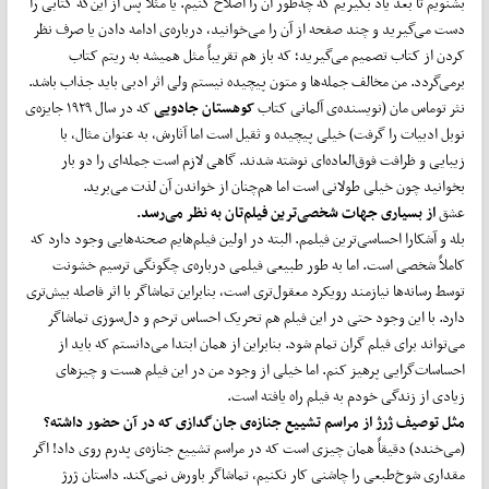
بشنویم تا بعد یاد بگیریم که چه‌طور آن را اصلاح کنیم. یا مثلاً پس از این‌که کتابی را
دست می‌گیرید و چند صفحه از آن را می‌خوانید، درباره‌ی ادامه دادن یا صرف ‌نظر
کردن از کتاب تصمیم می‌گیرید؛ که باز هم تقریباً مثل همیشه به ریتم کتاب
برمی‌گردد. من مخالف جمله‌ها و متون پیچیده نیستم ولی اثر ادبی باید جذاب باشد.
نثر توماس مان (نویسنده‌ی آلمانی کتاب
کوهستان جادویی
که در سال ۱۹۲۹ جایزه‌ی
نوبل ادبیات را گرفت) خیلی پیچیده و ثقیل است اما آثارش، به عنوان مثال، با
زیبایی و ظرافت فوق‌العاده‌ای نوشته شدند. گاهی لازم است جمله‌ای را دو بار
بخوانید چون خیلی طولانی است اما هم‌چنان از خواندن آن لذت می‌برید.
عشق
از بسیاری جهات شخصی‌ترین فیلم‌تان به نظر می‌رسد.
بله و آشکارا احساسی‌ترین فیلمم. البته در اولین فیلم‌هایم صحنه‌هایی وجود دارد که
کاملاً شخصی است. اما به‌ طور طبیعی فیلمی درباره‌ی چگونگی ترسیم خشونت
توسط رسانه‌ها نیازمند رویکرد معقول‌تری است، بنابراین تماشاگر با اثر فاصله بیش‌تری
دارد. با این وجود حتی در این فیلم هم تحریک احساس ترحم و دل‌سوزی تماشاگر
می‌تواند برای فیلم گران تمام شود. بنابراین از همان ابتدا می‌دانستم که باید از
احساسات‌گرایی پرهیز کنم. اما خیلی از وجود من در این فیلم هست و چیزهای
زیادی از زندگی خودم به فیلم راه یافته است.
مثل توصیف ژرژ از مراسم تشییع جنازه‌ی جان‌گدازی که در آن حضور داشته؟
(می‌خندد) دقیقاً همان چیزی است که در مراسم تشییع جنازه‌ی پدرم روی داد! اگر
مقداری شوخ‌طبعی را چاشنی کار نکنیم، تماشاگر باورش نمی‌کند. داستان ژرژ