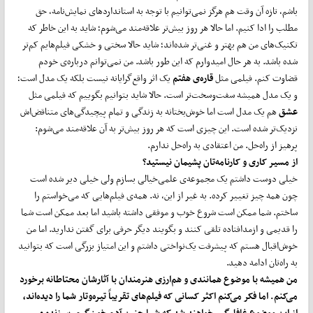
باشم، تازه آن‌ وقت هم هرگز نمی‌توانیم با توجه به استانداردهای نمایش‌نامه، حق
مطلب را ادا کنیم. اما حالا هر روز بیش‌تر علاقه‌مند می‌شوم؛ شاید به این خاطر که
تکنیک‌های من هم بهتر و غنی‌تر شده‌اند؛ شاید حالا سختی و خشکی فیلم‌هایم کم‌تر
شده باشد. به هر حال امیدوارم که این‌ طور باشد. من نمی‌توانم درباره‌ی خودم
قضاوت کنم. فیلمی مثل
قاره‌ی هفتم
یک اثر واقع‌گرایانه نیست بلکه یک مدل است؛
و یک مدل همیشه سفت‌و‌سخت‌تر است. حالا شاید بتوانیم بگوییم که فیلمی مثل
عشق
هم یک مدل است اما خوش‌بختانه به زندگی و تمام پیچیدگی‌های متناقض‌اش
نزدیک‌تر شده است. این چیزی است که هر روز بیش‌تر به آن علاقه‌مند می‌شوم:
پرهیز از راه‌حل. من اعتقادی به راه‌حل ندارم.
از مسیر کاری و کارنامه‌تان پشیمان نیستید؟
خیلی دوست داشتم یک مجموعه‌ی علمی‌خیالی بسازم ولی خیلی دیر شده است
چون همه چیز تغییر کرده. به غیر از این، نه. همه‌ی فیلم‌هایی که می‌خواستم را
ساختم. شما ممکن است شروع خوب و موفقی داشته باشید اما بعد ممکن است شما
را قدیمی و ازمدافتاده تلقی کنند و بگویند دیگر حرفی برای گفتن ندارید. اما من
خوش‌اقبال هستم که پیشرفت یک‌نواختی داشتم و این امتیاز بزرگی است که بتوانید
به راه‌تان ادامه دهید.
من همیشه با موضوع همانندی و هم‌ارزی هنرمندان با آثارشان محتاطانه برخورد
می‌کنم. اما فکر می‌کنم اکثر کسانی که فیلم‌های تقریباً تیره‌وتار شما را دیده‌اند،
از این موضوع غافل‌گیر خواهند شد که شما چنین آدم خون‌گرم، سرزنده و