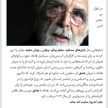
در طول
دو
دهه‌ی
اخیر
فیلم‌هایی مثل
بازی‌های مسخره
،
معلم پیانو
،
پنهان
و
روبان سفید
جوایز را درو
کردند و برای نویسنده و کارگردان اتریشی‌شان، میشاییل هانکه، شهرت و آوازه‌ای
(سوای از این‌که استحقاقش را دارد یا نه) به ارمغان آوردند؛ و البته او را به عنوان
ناظری بی‌اعتنا بر گمراهی، ضعف و بی‌رحمی انسان معرفی کردند. اما فیلم جدید
هانکه با عنوان
عشق
اثر متفاوتی است (خود او هم اعتراف کرده که تا امروز
شخصی‌ترین و احساسی‌ترین فیلمش است) و تصویر یک زوج فرانسوی را در
هشتادوچند سالگی‌شان ترسیم می‌کند که پس از سکته‌ی زن، خودشان را برای
گذراندن آخرین روزهای زندگی آماده می‌کنند. هانکه با
عشق
دومین نخل طلای
کارنامه‌اش را از جشنواره‌ی کن سال ۲۰۱۲ دریافت کرد.
جف اندرو/ سایت ‌اند‌ ساند