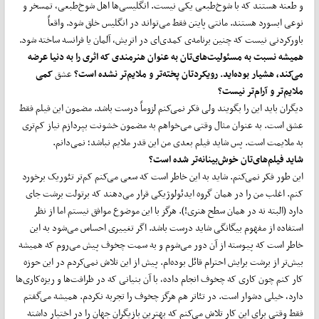
و طعنه هستند که با شوخ‌طبعی یکی نیست. انگلیسی‌ها اهل شوخ‌طبعی، تمسخر و
نوعی ابسورد هستند. مانتی پایتن فقط می‌تواند در انگلیس خلق شود. واقعاً
باورکردنی نیست که چنین برنامه‌ی کمدی‌ای در اتریش، آلمان یا فرانسه ساخته شود.
همیشه نسبت به مسئولیت‌های‌تان به عنوان هنرمندی که اثری را به دنیا عرضه
می‌کند، هشیار بوده‌اید. رویکردتان پخته‌تر و ملایم‌تر نشده است؟
عشق
کمی
ملایم‌تر و آرام‌تر نیست؟
دیگران باید این را بگویند ولی فکر نمی‌کنم لزوماً درست باشد. مضمون این فیلم فقط
عشق است. به عنوان مثال وقتی می‌خواهم به مضمون خشونت بپردازم نیاز کم‌تری
به ملایمت است. پس شاید فیلم بعدی من این ‌قدر ملایم نباشد؛ نمی‌دانم.
شاید فیلم‌های‌تان خوش‌بینانه‌تر شده‌ است؟
این‌ طور فکر نمی‌کنم. شاید به این خاطر است که سعی می‌کنم کم‌تر تئوریک برخورد
کنم. اغلب من را در همان گروه ایدئولوژیکی قرار می‌دهند که برتولت برشت جای
دارد (البته نه در همان سطح هنری!). هرگز با این موضوع موافق نیستم اما از نظر
استفاده از مفهوم بیگانگی شاید درست باشد. اگر تغییری احساس می‌شود به این
خاطر است که پیوسته از آن دور می‌شوم و به سمت چخوف پیش می‌روم که همیشه
بیش‌تر از برشت برایش احترام قائل بوده‌ام. پیش از این تلاش نمی‌کردم در این حوزه
کار کنم چون کاری که چخوف انجام داده، با آن بنیانی که در ظرافت‌ها و ریزه‌کاری‌ها
دارد، خیلی دشوار است. در تئاتر هم هرگز چخوف را تجربه نکردم. همیشه می‌گفتم
فقط وقتی برای این کار تلاش می‌کنم که بهترین بازیگران جهان را در اختیار داشته