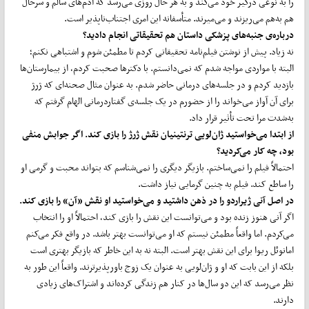
را به نوعی درگیر خود می‌کند و به هر حال روزی می‌رسد که آدم‌های سالم و سرحال
هم به‌هم می‌ریزند و می‌میرند. متأسفانه این امری اجتناب‌ناپذیر است.
درباره‌ی جنبه‌های پزشکی داستان هم تحقیقاتی انجام دادید؟
نه زیاد. پیش از نوشتن فیلم‌نامه تحقیقاتی کردم تا مطمئن شوم و اشتباهی نکنم؛
البته با مواردی مواجه شدم که نمی‌دانستم. با دکترها صحبت کردم، از بیمارستان‌ها
بازدید کردم و در جلسه‌های درمانی حاضر شدم. به عنوان مثال صحنه‌ای که ژرژ
برای آن آواز می‌خواند را از حضورم در یک جلسه‌ی گفتار‌درمانی الهام گرفتم که
به‌شدت مرا تحت ‌تأثیر قرار داد.
از ابتدا می‌خواستید ژان‌لویی ترنتینیان نقش ژرژ را بازی کند. اگر جوابش منفی
بود، چه کار می‌کردید؟
احتمالاً فیلم را نمی‌ساختم. بازیگر دیگری را نمی‌شناسم که بتواند محبت و گرمی او
را ساطع کند. فیلم به چنین گرمایی نیاز داشت.
در اصل آنی ژیراردو را در ذهن داشتید و می‌خواستید او نقش «آن» را بازی کند.
اگر آنی هنوز زنده بود و می‌توانست این نقش را بازی کند، احتمالاً او را انتخاب
می‌کردم. اما واقعاً مطمئن نیستم که او می‌توانست بهتر باشد. در واقع فکر می‌کنم
امانوئل ریوا برای این نقش بهتر است. البته نه به این خاطر که بازیگر بهتری است
بلکه از این بابت که او و ژان‌لویی به عنوان یک زوج باورپذیرترند. واقعاً این‌ طور به
نظر می‌رسد که این دو سال‌ها در کنار هم زندگی کرده‌اند و اشتراک‌های زیادی
دارند.