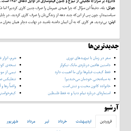
«درود بر سزار!» تجلیلی از نبوغ و جنون فیلم‌سازی در اوایل دهه‌ی ۱۹۵۰ است. آیا هرگز این فکر به ذهن شما خطور کرد که چرا ما بیش از سی سال خودمان چنین کاری کردیم؟
جوئل
: بله، دقیقاً این سؤال که چرا همه‌ی عمرمان را صرف چنین کاری کردیم؟ اما ف
سیاستمدار، چون پس از این‌که چند دهه از زندگی‌تان را صرف کاری کردید، در پایان
ایتن
: بی‌تردید. هر کاری که به آن ایمان داشته باشید در نهایت دچار همان بحران می
جدیدترین‌ها
سفر در زمان با تمهیدهای نوری
شرم، ابزار
داستین هافمن درباره‌ی مایک نیکولز
نسخه‌ی کوتا
فقط کیفیت فیلم‌ها برای ما اهمیت دارد
نیمی از مو
به سیاه‌بختی خودمان می‌خندیم!
نتفلیکس صن
خانواده کانون محبت و تنش است
واقعاً رها و
استعاره‌ای درباره تمام دنیا و نه فقط فلسطین
کیفرخواستی
آرشیو
فروردين
ارديبهشت
خرداد
تير
مرداد
شهريور