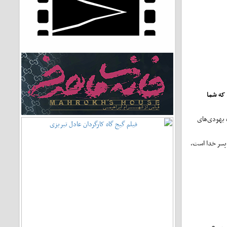
 که شما
ره یهودی‌های
پسر خدا است،