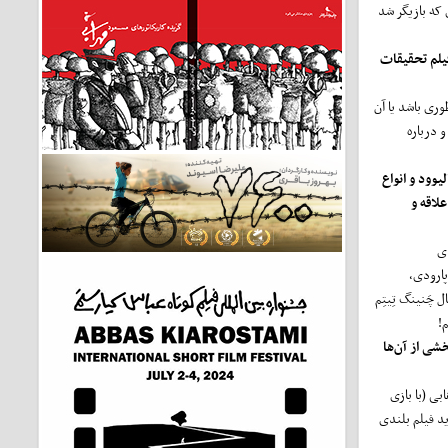
 که بازیگر شد
فیلم تحقیقات
وری باشد یا آن
و درباره
یوود و انواع
لاقه و
دی
پارودی،
 چَنینگ تِیتِم
!
خشی از آن‌ها
بی (با بازی
د فیلم بلندی