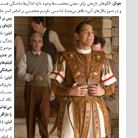
جوئل
: الگوهای تاریخی برای بعضی شخصیت‌ها وجود دارد اما آن‌ها ساختگی هستند. 
و در «موزیکال‌های آبی» ظاهر می‌شد). اما سعی نکردیم شخصیتی بر اساس استر خلق
پس بر اس
تازه‌ای 
ایتن
: بل
ویژگی را
موضوع‌ه
در «درود
فیلم‌ها
شیفتگی 
ایتن
: بل
خارق‌الع
دست‌اندا
نگاه کنی
می‌توانی
را بازآف
ایتن
: (ب
آلدن ارن
بر اساس