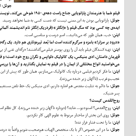
جوئل
: 
فیلم شما با هنرمندان پارانویایی جناح راست دهه‌ی ۱۹۵۰ شوخی می‌کند، نویسنده‌های کمونیستی که تلاش می‌کنند ایده‌های‌شان را به فیلم‌ها منتقل کنند.
جوئل
: پارانویایی بودن به این معنی نیست که دست کسی به شما نخواهد رسید.
ایده‌ی چه کسی بود که سگ فیلم را «اِنگلز» (فردریک اِنگلز نام اندیشمند آلمان
ایتن
: خب، همان طور که می‌دانید... اسم درست و مناسبی است.
«درود بر سزار!» بامزه و سرگرم‌کننده است اما بُعد تیره‌وتاری هم دارد. یک رگه‌ی
ایتن
: تهیه‌کنندگان فیلم باید آن را روی پوستر فیلم می‌گذاشتند! «رگه‌ای غنی از بی
قهرمان داستان، ادی منیکس، یک کاتولیک دلواپس و نگران روح خود است؛ و فیلم 
می‌خواستید انواع مختلفی از ایمان را در فیلم به نمایش بگذارید و آن‌ها را بررسی
ایتن
: ما فکر کردیم فیلمی درباره یک کاتولیک می‌سازیم. همان طور که پیش از ای
عجیب‌وغریب (ناگهان زیر خنده می‌زند).
جوئل
: ما دائم به تثلیث مقدس هم اشاره داریم. ادی منیکس یک خط تلفن مستقی
پسر شنیک.
روح‌القدس کیست؟
ایتن
: روح‌القدس؟ استودیو... شاید؟ (دوباره ناگهان زیر خنده می‌زند). کل نظام ا
جوئل
: روی این بخش از ساختار مربوط به علوم الهی کار نکردیم.
ایتن
: ما را تحت فشار قرار نده!
جوئل
: ما در این خصوص اگر با یک متخصص الهیات هم‌صحبت شویم واقعاً به دردسر