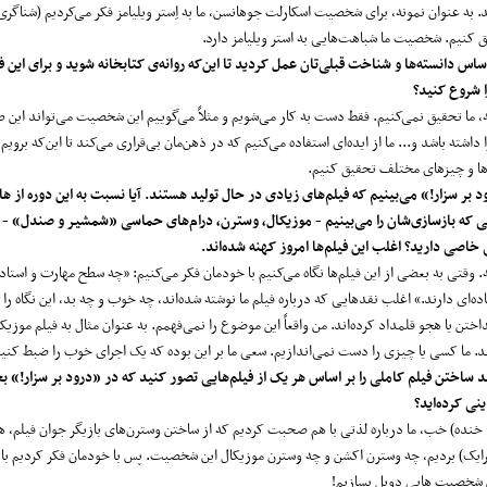
به عنوان نمونه، برای شخصیت اسکارلت جوهانسن، ما به اِستر ویلیامز فکر می‌کردیم (شناگری
 کنیم. شخصیت ما شباهت‌هایی به استر ویلیامز دارد.
اس دانسته‌ها و شناخت قبلی‌تان عمل کردید تا این‌که روانه‌ی کتابخانه شوید و برای این 
را شروع کنید؟
ه، ما تحقیق نمی‌کنیم. فقط دست به کار می‌شویم و مثلاً می‌گوییم این شخصیت می‌تواند این ط
 داشته باشد و... ما از ایده‌ای استفاده می‌کنیم که در ذهن‌مان بی‌قراری می‌کند تا این‌که برویم 
ا و چیزهای مختلف تحقیق کنیم.
 بر سزار!» می‌بینیم که فیلم‌های زیادی در حال تولید هستند. آیا نسبت به این دوره از هال
یی که بازسازی‌شان را می‌بینیم - موزیکال، وسترن، درام‌های حماسی «شمشیر و صندل» - ع
خاصی دارید؟ اغلب این فیلم‌ها امروز کهنه شده‌اند.
ه. وقتی به بعضی از این فیلم‌ها نگاه می‌کنیم با خودمان فکر می‌کنیم: «چه سطح مهارت و استا
اده‌ای دارند.» اغلب نقدهایی که درباره فیلم ما نوشته شده‌اند، چه خوب و چه بد، این نگاه را 
ختن یا هجو قلمداد کرده‌اند. من واقعاً این موضوع را نمی‌فهمم. به عنوان مثال به فیلم موزیکال
د. ما کسی یا چیزی را دست نمی‌اندازیم. سعی ما بر این بوده که یک اجرای خوب را ضبط کنیم
د ساختن فیلم کاملی را بر اساس هر یک از فیلم‌هایی تصور کنید که در «درود بر سزار!» ب
رینی کرده‌اید؟
ا خنده) خب، ما درباره لذتی با هم صحبت کردیم که از ساختن وسترن‌های بازیگر جوان فیلم، ها
رایک) بردیم، چه وسترن اکشن و چه وسترن موزیکال این شخصیت. پس با خودمان فکر کردیم بای
 شخصیت هابی دویل بسازیم!