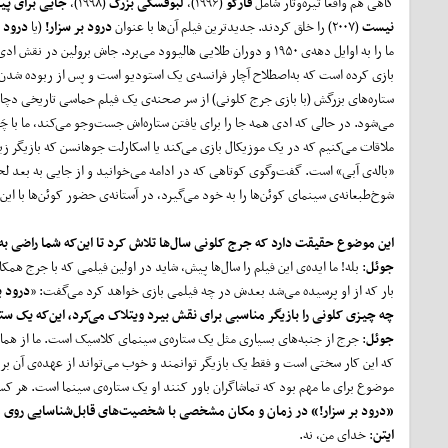
گاهی هم واقعاً تیره‌وتار شامل
فارگو
(۱۹۹۶)،
لبوفسکی بزرگ
(۱۹۹۸)،
جایی برای پی
نیست
(۲۰۰۷) را خلق کردند. جدیدترین فیلم آن‌ها با عنوان
درود بر سزار!
(یا
درود ب
ما را به اوایل دهه‌ی ۱۹۵۰ و دوران طلایی هالیوود می‌برد. جاش برولین در نق
بازی کرده است که به‌اصطلاح آچار فرانسه‌ی یک استودیو است و پس از ربوده شدن
ستاره‌های بزرگش (با بازی جرج کلونی) از سر صحنه‌ی یک فیلم حماسی تاریخی د
می‌شود. در حالی که ادی همه جا را برای یافتن ستاره‌اش جست‌وجو می‌کند، ما با چَن
ملاقات می‌کنیم که در یک موزیکال بازی می‌کند یا اسکارلت جوهانسن که بازیگر ز
«باله‌ی آبی» است. گفت‌وگوی کوتاهی که در ادامه می‌خوانید و از جایی به بعد لح
شوخ‌طبعانه‌ی سینمای کوئن‌ها را به خود می‌گیرد، در آستانه‌ی حضور کوئن‌ها با ای
این موضوع حقیقت دارد که جرج کلونی سال‌ها تلاش کرد تا این‌که شما راضی به
جوئل
: بله! ما ایده‌ی این فیلم را سال‌ها پیش، شاید در اولین فیلمی که با جرج هم
بار که از او پرسیده می‌شد بعدش در چه فیلمی بازی خواهد کرد می‌گفت: «
درود ب
چه چیزی کلونی را بازیگر مناسبی برای نقش بیرد ویتلاک می‌کرد، این‌که یک ستا
جوئل
: جرج از جنبه‌های بسیاری مثل یک ستاره‌ی سینمای کلاسیک است. ما از همان ز
که این کار سختی است و فقط یک بازیگر توانمند و خوب می‌تواند از عهده‌ی آن بربی
موضوع برای ما مهم بود که تماشاگران باور کنند او یک ستاره‌ی سینما است. هر کسی
«درود بر سزار!» در زمان و مکان مشخصی با شخصیت‌های قابل‌شناسایی روی م
ایتن
: خدای من، نه.