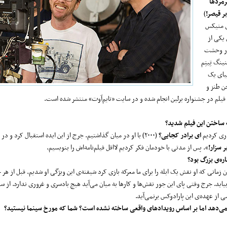
رمردها
ر قیصر!
)
ش ادی منیکس
 یکی از
چار وحشت
ینگ تِیتِم
یبای یک
ن طنز و
ن فیلم در جشنواره برلین انجام شده و در سایت «تایم‌آوت» منتشر شده است.
 ساختن این فیلم شدید؟
کاری کردیم
ای برادر کجایی؟
(۲۰۰۰) با او در میان گذاشتیم. جرج از این ایده استقبال کرد و در
ر سزار!
». پس از مدتی با خودمان فکر کردیم لااقل فیلم‌نامه‌اش را بنویسیم.
ره‌ی بزرگ بود؟
مانی که او نقش یک ابله را برای ما معرکه بازی کرد شیفته‌ی این ویژگی او شدیم. قبل از هر چ
اید. جرج وقتی پای این جور نقش‌ها و کارها به میان می‌آید هیچ بادسری و غروری ندارد. از س
 از عهده‌ی این پارادوکس برنمی‌آید.
ی‌دهد اما بر اساس رویدادهای واقعی ساخته نشده است؟ شما که مورخ سینما نیستید؟