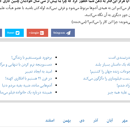
کر می‌کنم این به همه‌ی آدم‌ها مربوط می‌شود و فرقی نمی‌کند لوله‌کش باشید یا عضو هیأت علم
 جور دیگری به آن نگاه می‌کنید.
‌شوید: چرا این کار را می‌کنم؟ (می‌خندد)
Tweet
Google+
Telegram
 قدرتمندی است
برخورد غیرمستقیم با زندگی!
ه یک داستان بسیار بلند
دست‌وپنجه نرم کردن با تنهایی و مرگ
جودات زنده جهان را کشتیم!
امید به ایجاد تغییر
عت فیلم‌سازی را دگرگون می‌کند
در قرن ۲۱ هستیم با افکاری کهنه!
 آزاد شدم!
آدم‌هایی ساده، شبیه بقیه مردم دنیا
 علیه همه چیز
همیشه درباره یک خانواده فیلم می‌ساز
مهر
آبان
آذر
دی
بهمن
اسفند